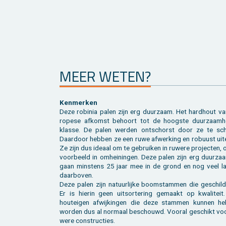
MEER WETEN?
Ken­mer­ken
Deze ro­bi­nia palen zijn erg duur­zaam. Het hard­hout va
ro­pe­se af­komst be­hoort tot de hoog­ste duur­zaam­h
klas­se. De palen wer­den ont­schorst door ze te schil
Daar­door heb­ben ze een ruwe af­wer­king en ro­buust ui­ter
Ze zijn dus ide­aal om te ge­brui­ken in ru­we­re pro­jec­ten, o
voor­beeld in om­hei­nin­gen. Deze palen zijn erg duur­za
gaan min­stens 25 jaar mee in de grond en nog veel la
daar­bo­ven.
Deze palen zijn na­tuur­lij­ke boom­stam­men die ge­schild
Er is hier­in geen uit­sor­te­ring ge­maakt op kwa­li­teit
houtei­gen af­wij­kin­gen die deze stam­men kun­nen he
wor­den dus al nor­maal be­schouwd. Voor­al ge­schikt voo
we­re con­struc­ties.