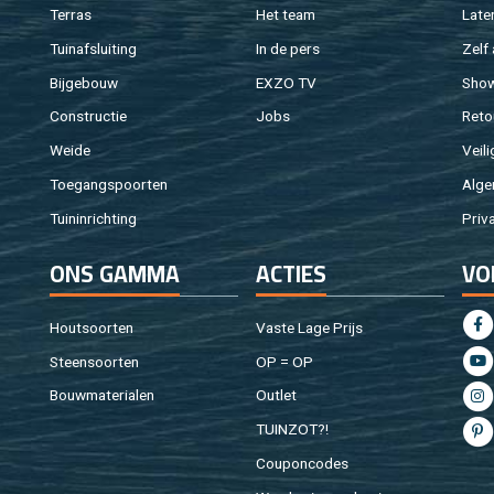
Ter­ras
Het team
Laten
Tuin­af­slui­ting
In de pers
Zelf 
Bij­ge­bouw
EXZO TV
Sho
Con­struc­tie
Jobs
Re­to
Weide
Vei­li
Toe­gangs­poor­ten
Al­ge
Tuin­in­rich­ting
Pri­v
ONS GAMMA
AC­TIES
VO
Hout­soor­ten
Vaste Lage Prijs
Steen­soor­ten
OP = OP
Bouw­ma­te­ri­a­len
Out­let
TUIN­ZOT?!
Cou­pon­co­des