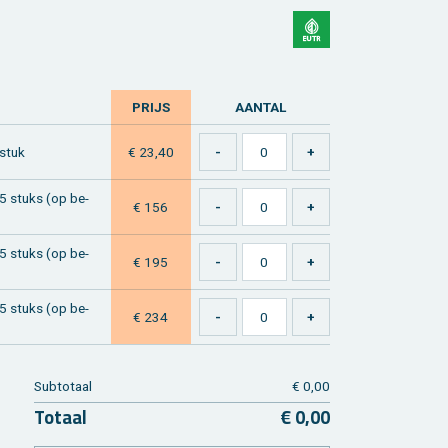
PRIJS
AAN­TAL
 stuk
€ 23,40
r 5 stuks (op be­
€ 156
r 5 stuks (op be­
€ 195
r 5 stuks (op be­
€ 234
Sub­to­taal
€ 0,00
To­taal
€ 0,00