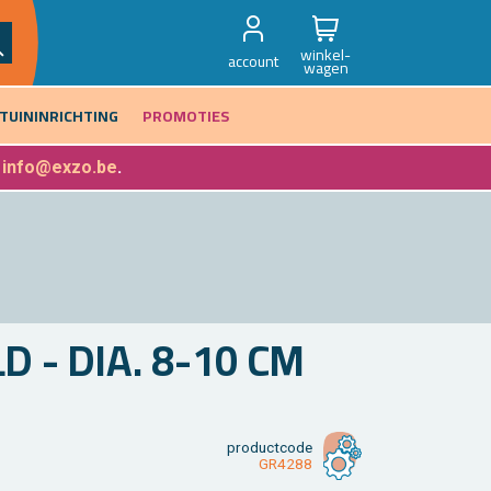
winkel-
account
wagen
TUININRICHTING
PROMOTIES
f
info@exzo.be
.
LD - DIA. 8-10 CM
product­code
GR4288