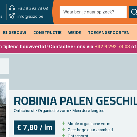
+32 9 292 73 03
showroom vandaag
info@exzo.be
9u - 12u30 & 13u30 - 17u
es
BIJGEBOUW
CONSTRUCTIE
WEIDE
TOEGANGSPOORTEN
 tijdens bouwverlof
! Contacteer ons via
+32 9 292 73 03
o
RO­BI­NIA PALEN GE­SCHI
Ont­schorst • Or­ga­ni­sche vorm • Meer­de­re leng­tes
Mooie or­ga­ni­sche vorm
€ 7,80 / lm
Zeer hoge duur­zaam­heid
Ont­schorst