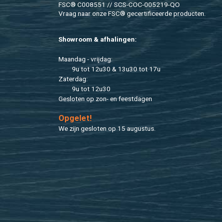
FSC® C008551 // SCS-COC-005219-QO
Vraag naar onze FSC® ge­cer­ti­fi­ceer­de pro­duc­ten.
Show­room & af­ha­lin­gen:
Maan­dag - vrij­dag:
9u tot 12u30 & 13u30 tot 17u
Za­ter­dag:
9u tot 12u30
Ge­slo­ten op zon- en feest­da­gen
Op­ge­let!
We zijn ge­slo­ten op 15 au­gus­tus.