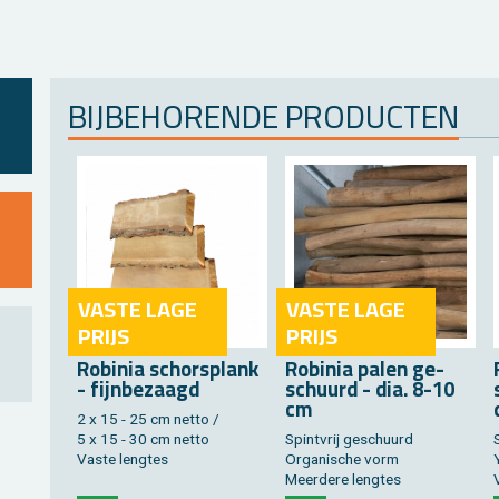
BIJ­BE­HO­REN­DE PRO­DUC­TEN
VASTE LAGE
VASTE LAGE
PRIJS
PRIJS
Ro­bi­nia schors­plank
Ro­bi­nia palen ge­
- fijn­be­zaagd
schuurd - dia. 8-10
cm
2 x 15 - 25 cm netto /
5 x 15 - 30 cm netto
Spint­vrij ge­schuurd
Vaste leng­tes
Or­ga­ni­sche vorm
Y
Meer­de­re leng­tes