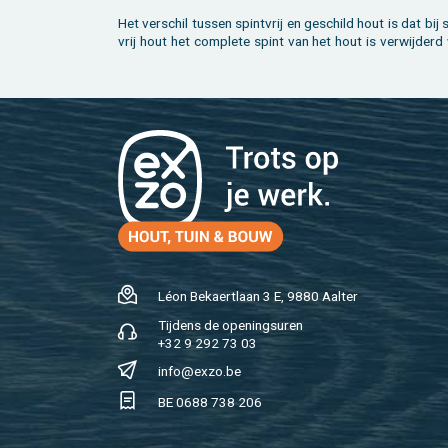
Het ver­schil tus­sen spint­vrij en ge­schild hout is dat bij 
vrij hout het com­ple­te spint van het hout is ver­wij­der
Léon Be­kaert­laan 3 E, 9880 Aal­ter
Tij­dens de ope­nings­uren
+32 9 292 73 03
info@​exzo.​be
BE 0688 738 206