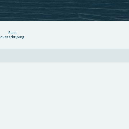
Bank
over­schrij­ving