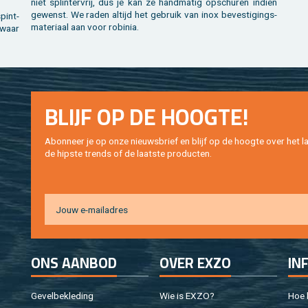
niet splin­ter­vrij, dus je kan ze hand­ma­tig op­schu­ren in­dien
ge­wenst. We raden al­tijd het ge­bruik van inox be­ves­ti­gings­
spint­
ma­te­ri­aal aan voor ro­bi­nia.
d waar
BLIJF OP DE HOOG­TE!
Abon­neer je op onze nieuws­brief en blijf op de hoog­te over het la
de hip­s­te trends of de laat­ste pro­duc­ten.
ONS AAN­BOD
OVER EXZO
IN
Ge­vel­be­kle­ding
Wie is EXZO?
Hoe b