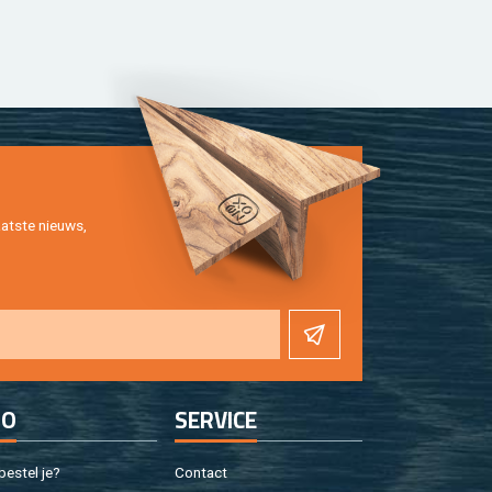
at­ste nieuws,
FO
SER­VI­CE
e­stel je?
Con­tact