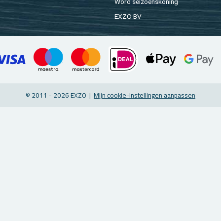
Word sei­zoens­ko­ning
EXZO BV
© 2011 - 2026 EXZO |
Mijn coo­kie-in­stel­lin­gen aan­pas­sen