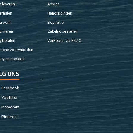
 le­ve­ren
Ad­vies
af­ha­len
Hand­lei­din­gen
w­room
In­spi­ra­tie
ur­ne­ren
Za­ke­lijk be­stel­len
g be­ta­len
Ver­ko­pen via EXZO
­me­ne voor­waar­den
a­cy en coo­kies
LG ONS
Fa­cebook
You­Tu­be
In­st­agram
Pin­te­rest