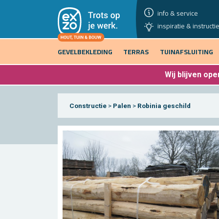
info & service
inspiratie & instructi
GEVELBEKLEDING
TERRAS
TUINAFSLUITING
Wij blijven
open
Constructie
>
Palen
>
Robinia geschild