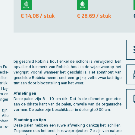
€ 14,08 / stuk
€ 28,69 / stuk
bij ge­schild Ro­bi­nia hout enkel de schors is ver­wij­derd. Een
n Eu­
op­val­lend ken­merk van Ro­bi­nia-hout is de wijze waar­op het
eids­
ver­grijst, voor­al wan­neer het ge­schild is. Het spint­hout van
­len.
ge­schil­de Ro­bi­nia neemt snel een grij­ze, zelfs zwart­ach­ti­ge
­lijk.
tint aan door bloot­stel­ling aan het weer.
f bij­
Af­me­tin­gen
am en
Deze palen zijn 8 - 10 cm dik. Dat is de dia­me­ter ge­me­ten
n­ger
aan de dik­s­te kant van de palen, om­wil­le van de or­ga­ni­sche
vor­men. De palen zijn be­schik­baar in de leng­te 300 cm.
 zijn.
. Alle
Plaat­sing en tips
b­ben
Deze palen heb­ben een ruwe af­wer­king dank­zij het schil­len.
r ru­
Ze pas­sen dus het best in ruwe pro­jec­ten. Ze zijn van na­tu­re