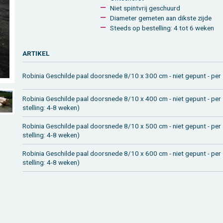
Niet spint­vrij ge­schuurd
Dia­me­ter ge­me­ten aan dik­s­te zijde
Steeds op be­stel­ling: 4 tot 6 weken
AR­TI­KEL
Ro­bi­nia Ge­schil­de paal door­sne­de 8/10 x 300 cm - niet ge­punt - per
Ro­bi­nia Ge­schil­de paal door­sne­de 8/10 x 400 cm - niet ge­punt - pe
stel­ling: 4-8 weken)
Ro­bi­nia Ge­schil­de paal door­sne­de 8/10 x 500 cm - niet ge­punt - pe
stel­ling: 4-8 weken)
Ro­bi­nia Ge­schil­de paal door­sne­de 8/10 x 600 cm - niet ge­punt - pe
stel­ling: 4-8 weken)