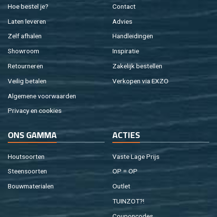
Hoe be­stel je?
Con­tact
Laten le­ve­ren
Ad­vies
Zelf af­ha­len
Hand­lei­din­gen
Show­room
In­spi­ra­tie
Re­tour­ne­ren
Za­ke­lijk be­stel­len
Vei­lig be­ta­len
Ver­ko­pen via EXZO
Al­ge­me­ne voor­waar­den
Pri­va­cy en coo­kies
ONS GAMMA
AC­TIES
Hout­soor­ten
Vaste Lage Prijs
Steen­soor­ten
OP = OP
Bouw­ma­te­ri­a­len
Out­let
TUIN­ZOT?!
Cou­pon­co­des