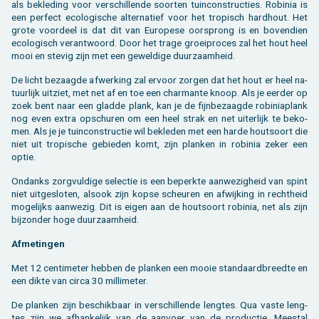
als be­kle­ding voor ver­schil­len­de soor­ten tuin­con­struc­ties. Ro­bi­nia is
een per­fect eco­lo­gi­sche al­ter­na­tief voor het tro­pisch hard­hout. Het
grote voor­deel is dat dit van Eu­ro­pe­se oor­sprong is en bo­ven­dien
eco­lo­gisch ver­ant­woord. Door het trage groei­pro­ces zal het hout heel
mooi en ste­vig zijn met een ge­wel­di­ge duur­zaam­heid.
De licht be­zaag­de af­wer­king zal er­voor zor­gen dat het hout er heel na­
tuur­lijk uit­ziet, met net af en toe een char­man­te knoop. Als je eer­der op
zoek bent naar een glad­de plank, kan je de fijn­be­zaag­de ro­bi­nia­plank
nog even extra op­schu­ren om een heel strak en net ui­ter­lijk te be­ko­
men. Als je je tuin­con­struc­tie wil be­kle­den met een harde hout­soort die
niet uit tro­pi­sche ge­bie­den komt, zijn plan­ken in ro­bi­nia zeker een
optie.
On­danks zorg­vul­di­ge se­lec­tie is een be­perk­te aan­we­zig­heid van spint
niet uit­ge­slo­ten, als­ook zijn kopse scheu­ren en af­wij­king in recht­heid
mo­ge­lijks aan­we­zig. Dit is eigen aan de hout­soort ro­bi­nia, net als zijn
bij­zon­der hoge duur­zaam­heid.
Af­me­tin­gen
Met 12 cen­ti­me­ter heb­ben de plan­ken een mooie stan­daard­breed­te en
een dikte van circa 30 mil­li­me­ter.
De plan­ken zijn be­schik­baar in ver­schil­len­de leng­tes. Qua vaste leng­
tes zijn we af­han­ke­lijk van de aan­voer van de pro­duc­tie. Mee­st­al