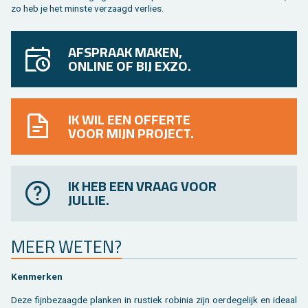
zo heb je het min­ste ver­zaagd ver­lies.
AFSPRAAK MAKEN,
ONLINE OF BIJ EXZO.
IK WIL EEN OFFERTE
VOOR MIJN PROJECT.
IK HEB EEN VRAAG VOOR
JULLIE.
MEER WETEN?
Ken­mer­ken
Deze fijn­be­zaag­de plan­ken in rus­tiek ro­bi­nia zijn oer­de­ge­lijk en ide­aal