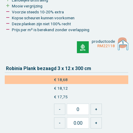
Mooie ver­grij­zing
Voor­zie steeds 10-20% extra
Kopse scheu­ren kun­nen voor­ko­men
Deze plan­ken zijn niet 100% recht
Prijs per m² is be­re­kend zon­der over­lap­ping
product­code
RM22118
Ro­bi­nia Plank be­zaagd 3 x 12 x 300 cm
€ 18,68
€ 18,12
€ 17,75