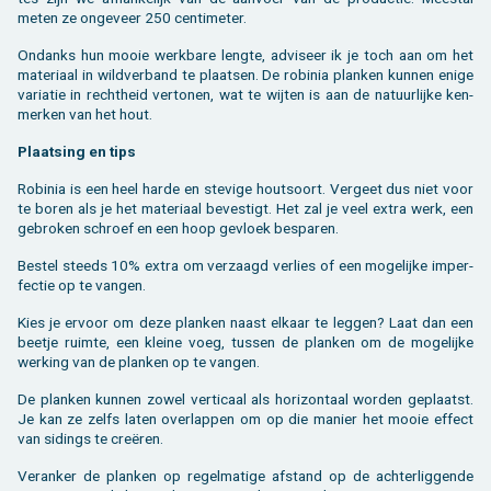
meten ze on­ge­veer 250 cen­ti­me­ter.
On­danks hun mooie werk­ba­re leng­te, ad­vi­seer ik je toch aan om het
ma­te­ri­aal in wild­ver­band te plaat­sen. De ro­bi­nia plan­ken kun­nen enige
va­ri­a­tie in recht­heid ver­to­nen, wat te wij­ten is aan de na­tuur­lij­ke ken­
mer­ken van het hout.
Plaat­sing en tips
Ro­bi­nia is een heel harde en ste­vi­ge hout­soort. Ver­geet dus niet voor
te boren als je het ma­te­ri­aal be­ves­tigt. Het zal je veel extra werk, een
ge­bro­ken schroef en een hoop ge­vloek be­spa­ren.
Be­stel steeds 10% extra om ver­zaagd ver­lies of een mo­ge­lij­ke im­per­
fec­tie op te van­gen.
Kies je er­voor om deze plan­ken naast el­kaar te leg­gen? Laat dan een
beet­je ruim­te, een klei­ne voeg, tus­sen de plan­ken om de mo­ge­lij­ke
wer­king van de plan­ken op te van­gen.
De plan­ken kun­nen zowel ver­ti­caal als ho­ri­zon­taal wor­den ge­plaatst.
Je kan ze zelfs laten over­lap­pen om op die ma­nier het mooie ef­fect
van si­dings te creëren.
Ver­an­ker de plan­ken op re­gel­ma­ti­ge af­stand op de ach­ter­lig­gen­de