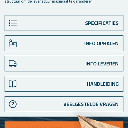
struc­tuur om de le­vens­duur maxi­maal te ga­ran­de­ren.
SPECIFICATIES
INFO OPHALEN
INFO LEVEREN
HANDLEIDING
VEELGESTELDE VRAGEN