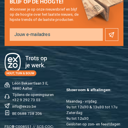
BLIJF OP DE HOOG­TE!
Abon­neer je op onze nieuws­brief en blijf
op de hoog­te over het laat­ste nieuws, de
hip­s­te trends of de laat­ste pro­duc­ten.
Léon Be­kaert­laan 3 E,
9880 Aal­ter
Show­room & af­ha­lin­gen:
Tij­dens de ope­nings­uren
+32 9 292 73 03
Maan­dag - vrij­dag:
info@​exzo.​be
9u tot 12u30 & 13u30 tot 17u
Za­ter­dag:
BE 0688 738 206
9u tot 12u30
Ge­slo­ten op zon- en feest­da­gen
FSC® C008551 // SCS-COC-