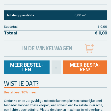
To­ta­le op­per­vlak­te
0,00 m²
Sub­to­taal
€ 0,00
To­taal
€ 0,00
IN DE WINKELWAGEN
MEER BE­STEL­
MEER BE­SPA­
=
LEN
REN!
WIST JE DAT?
Be­stel best 10% meer.
On­danks onze zorg­vul­di­ge se­lec­tie kun­nen plan­ken na­tuur­lij­ke on­ef­
fen­he­den heb­ben zoals kno­pen, een scheur, een lo­kaal kleur­ver­schil,
een lich­te be­scha­di­ging. Plaats de plan­ken maxi­maal in wild­ver­band,