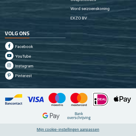
Word sei­zoens­ko­ning
EXZO BV
VOLG ONS
Fa­cebook
You­Tu­be
In­st­agram
Pin­te­rest
Bank
over­schrij­ving
Mijn coo­kie-in­stel­lin­gen aan­pas­sen