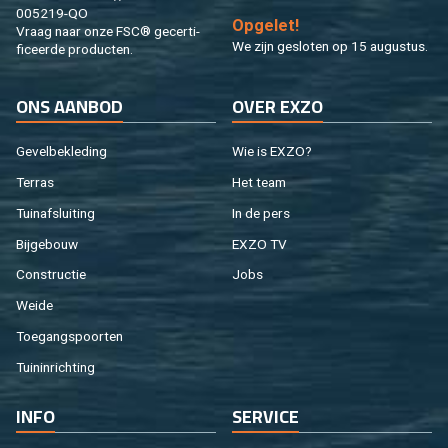
005219-QO
Op­ge­let!
Vraag naar onze FSC® ge­cer­ti­
We zijn ge­slo­ten op 15 au­gus­tus.
fi­ceer­de pro­duc­ten.
ONS AAN­BOD
OVER EXZO
Ge­vel­be­kle­ding
Wie is EXZO?
Ter­ras
Het team
Tuin­af­slui­ting
In de pers
Bij­ge­bouw
EXZO TV
Con­struc­tie
Jobs
Weide
Toe­gangs­poor­ten
Tuin­in­rich­ting
INFO
SER­VI­CE