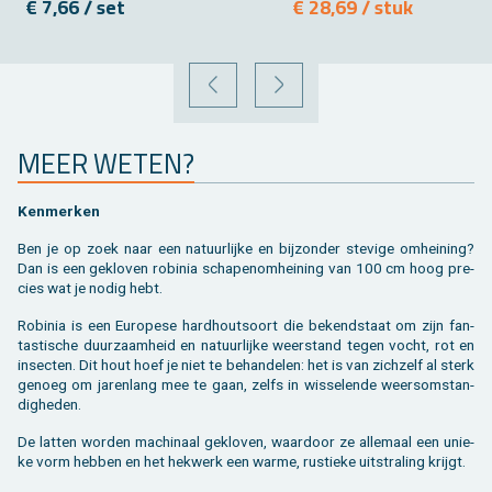
€ 7,66 / set
€ 28,69 / stuk
VORIGE
VOLGENDE
MEER WETEN?
Ken­mer­ken
Ben je op zoek naar een na­tuur­lij­ke en bij­zon­der ste­vi­ge om­hei­ning?
Dan is een ge­klo­ven ro­bi­nia scha­pe­nom­hei­ning van 100 cm hoog pre­
cies wat je nodig hebt.
Ro­bi­nia is een Eu­ro­pe­se hard­hout­soort die be­kend­staat om zijn fan­
tas­ti­sche duur­zaam­heid en na­tuur­lij­ke weer­stand tegen vocht, rot en
in­sec­ten. Dit hout hoef je niet te be­han­de­len: het is van zich­zelf al sterk
ge­noeg om ja­ren­lang mee te gaan, zelfs in wis­se­len­de weers­om­stan­
dig­he­den.
De lat­ten wor­den ma­chi­naal ge­klo­ven, waar­door ze al­le­maal een unie­
ke vorm heb­ben en het hek­werk een warme, rus­tie­ke uit­stra­ling krijgt.