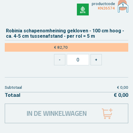
product­code
KN26574
Ro­bi­nia scha­pe­nom­hei­ning ge­klo­ven - 100 cm hoog -
ca. 4-5 cm tus­sen­af­stand - per rol = 5 m
€ 82,70
Sub­to­taal
€ 0,00
To­taal
€ 0,00
IN DE WINKELWAGEN