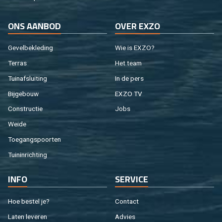
ONS AAN­BOD
OVER EXZO
Ge­vel­be­kle­ding
Wie is EXZO?
Ter­ras
Het team
Tuin­af­slui­ting
In de pers
Bij­ge­bouw
EXZO TV
Con­struc­tie
Jobs
Weide
Toe­gangs­poor­ten
Tuin­in­rich­ting
INFO
SER­VI­CE
Hoe be­stel je?
Con­tact
Laten le­ve­ren
Ad­vies