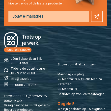
hip­s­te trends of de laat­ste pro­duc­ten.
Léon Be­kaert­laan 3 E,
9880 Aal­ter
Show­room & af­ha­lin­gen:
Tij­dens de ope­nings­uren
+32 9 292 73 03
Maan­dag - vrij­dag:
info@​exzo.​be
9u tot 12u30 & 13u30 tot 17u
Za­ter­dag:
BE 0688 738 206
9u tot 12u30
Ge­slo­ten op zon- en feest­da­gen
FSC® C008551 // SCS-COC-
005219-QO
Op­ge­let!
Vraag naar onze FSC® ge­cer­ti­
We zijn ge­slo­ten op 15 au­gus­tus.
fi­ceer­de pro­duc­ten.