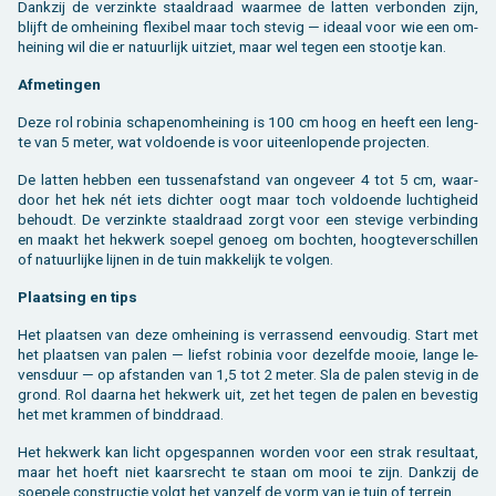
Dank­zij de ver­zink­te staal­draad waar­mee de lat­ten ver­bon­den zijn,
blijft de om­hei­ning flexi­bel maar toch ste­vig — ide­aal voor wie een om­
hei­ning wil die er na­tuur­lijk uit­ziet, maar wel tegen een stoot­je kan.
Af­me­tin­gen
Deze rol ro­bi­nia scha­pe­nom­hei­ning is 100 cm hoog en heeft een leng­
te van 5 meter, wat vol­doen­de is voor uit­een­lo­pen­de pro­jec­ten.
De lat­ten heb­ben een tus­sen­af­stand van on­ge­veer 4 tot 5 cm, waar­
door het hek nét iets dich­ter oogt maar toch vol­doen­de luch­tig­heid
be­houdt. De ver­zink­te staal­draad zorgt voor een ste­vi­ge ver­bin­ding
en maakt het hek­werk soe­pel ge­noeg om boch­ten, hoog­te­ver­schil­len
of na­tuur­lij­ke lij­nen in de tuin mak­ke­lijk te vol­gen.
Plaat­sing en tips
Het plaat­sen van deze om­hei­ning is ver­ras­send een­vou­dig. Start met
het plaat­sen van palen — liefst ro­bi­nia voor de­zelf­de mooie, lange le­
vens­duur — op af­stan­den van 1,5 tot 2 meter. Sla de palen ste­vig in de
grond. Rol daar­na het hek­werk uit, zet het tegen de palen en be­ves­tig
het met kram­men of bind­draad.
Het hek­werk kan licht op­ge­span­nen wor­den voor een strak re­sul­taat,
maar het hoeft niet kaars­recht te staan om mooi te zijn. Dank­zij de
soe­pe­le con­struc­tie volgt het van­zelf de vorm van je tuin of ter­rein.