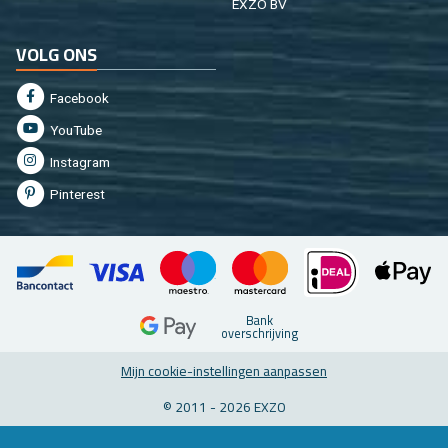
EXZO BV
VOLG ONS
Fa­cebook
You­Tu­be
In­st­agram
Pin­te­rest
Bank
over­schrij­ving
Mijn coo­kie-in­stel­lin­gen aan­pas­sen
© 2011 - 2026 EXZO