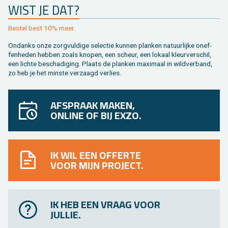
WIST JE DAT?
Be­stel best 10% meer.
On­danks onze zorg­vul­di­ge se­lec­tie kun­nen plan­ken na­tuur­lij­ke on­ef­
fen­he­den heb­ben zoals kno­pen, een scheur, een lo­kaal kleur­ver­schil,
een lich­te be­scha­di­ging. Plaats de plan­ken maxi­maal in wild­ver­band,
zo heb je het min­ste ver­zaagd ver­lies.
AFSPRAAK MAKEN,
ONLINE OF BIJ EXZO.
IK WIL EEN OFFERTE
VOOR MIJN PROJECT.
IK HEB EEN VRAAG VOOR
JULLIE.