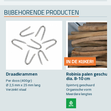
BIJ­BE­HO­REN­DE PRO­DUC­TEN
IN DE KIJ­KER!
Draad­kram­men
Ro­bi­nia palen ge­schuu
dia. 8-10 cm
Per doos (400gr)
Ø 2,5 mm x 25 mm lang
Spint­vrij ge­schuurd
Ver­zinkt staal
Or­ga­ni­sche vorm
Meer­de­re leng­tes