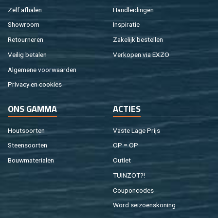
Zelf af­ha­len
Hand­lei­din­gen
Show­room
In­spi­ra­tie
Re­tour­ne­ren
Za­ke­lijk be­stel­len
Vei­lig be­ta­len
Ver­ko­pen via EXZO
Al­ge­me­ne voor­waar­den
Pri­va­cy en coo­kies
ONS GAMMA
AC­TIES
Hout­soor­ten
Vaste Lage Prijs
Steen­soor­ten
OP = OP
Bouw­ma­te­ri­a­len
Out­let
TUIN­ZOT?!
Cou­pon­co­des
Word sei­zoens­ko­ning