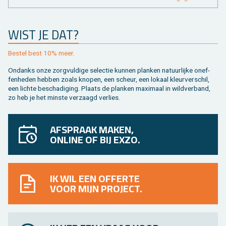
WIST JE DAT?
Be­stel best 10% meer.
On­danks onze zorg­vul­di­ge se­lec­tie kun­nen plan­ken na­tuur­lij­ke on­ef­
fen­he­den heb­ben zoals kno­pen, een scheur, een lo­kaal kleur­ver­schil,
een lich­te be­scha­di­ging. Plaats de plan­ken maxi­maal in wild­ver­band,
zo heb je het min­ste ver­zaagd ver­lies.
AFSPRAAK MAKEN,
ONLINE OF BIJ EXZO.
IK WIL EEN OFFERTE
VOOR MIJN PROJECT.