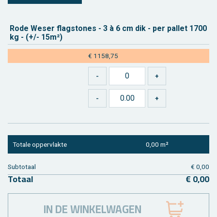
Rode Weser flag­sto­nes - 3 à 6 cm dik - per pal­let 1700
kg - (+/- 15m²)
€ 1158,75
To­ta­le op­per­vlak­te
0,00 m²
Sub­to­taal
€ 0,00
To­taal
€ 0,00
IN DE WINKELWAGEN