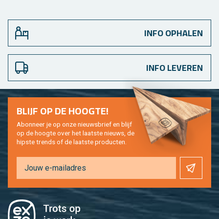
INFO OPHALEN
INFO LEVEREN
BLIJF OP DE HOOG­TE!
Abon­neer je op onze nieuws­brief en blijf
op de hoog­te over het laat­ste nieuws, de
hip­s­te trends of de laat­ste pro­duc­ten.