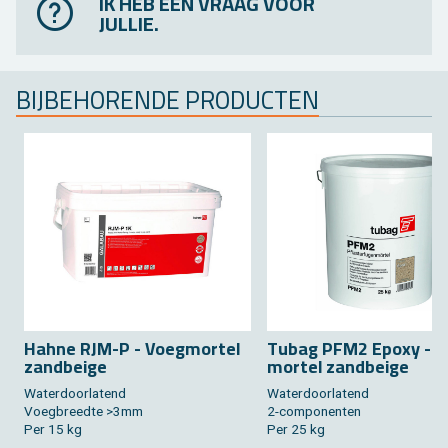
IK HEB EEN VRAAG VOOR
JULLIE.
BIJ­BE­HO­REN­DE PRO­DUC­TEN
Hahne RJM-P - Voeg­mor­tel
Tubag PFM2 Epoxy - V
zand­bei­ge
mor­tel zand­bei­ge
Wa­ter­door­la­tend
Wa­ter­door­la­tend
Voeg­breed­te >3mm
2-com­po­nen­ten
Per 15 kg
Per 25 kg