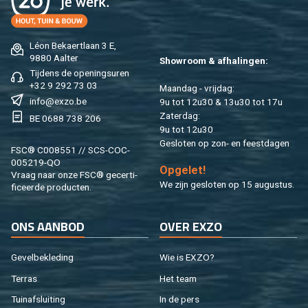
Léon Be­kaert­laan 3 E,
9880 Aal­ter
Show­room & af­ha­lin­gen:
Tij­dens de ope­nings­uren
+32 9 292 73 03
Maan­dag - vrij­dag:
info@​exzo.​be
9u tot 12u30 & 13u30 tot 17u
Za­ter­dag:
BE 0688 738 206
9u tot 12u30
Ge­slo­ten op zon- en feest­da­gen
FSC® C008551 // SCS-COC-
005219-QO
Op­ge­let!
Vraag naar onze FSC® ge­cer­ti­
We zijn ge­slo­ten op 15 au­gus­tus.
fi­ceer­de pro­duc­ten.
ONS AAN­BOD
OVER EXZO
Ge­vel­be­kle­ding
Wie is EXZO?
Ter­ras
Het team
Tuin­af­slui­ting
In de pers