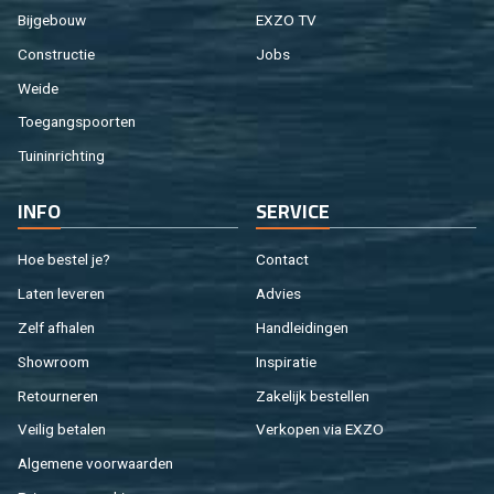
Bij­ge­bouw
EXZO TV
Con­struc­tie
Jobs
Weide
Toe­gangs­poor­ten
Tuin­in­rich­ting
INFO
SER­VI­CE
Hoe be­stel je?
Con­tact
Laten le­ve­ren
Ad­vies
Zelf af­ha­len
Hand­lei­din­gen
Show­room
In­spi­ra­tie
Re­tour­ne­ren
Za­ke­lijk be­stel­len
Vei­lig be­ta­len
Ver­ko­pen via EXZO
Al­ge­me­ne voor­waar­den