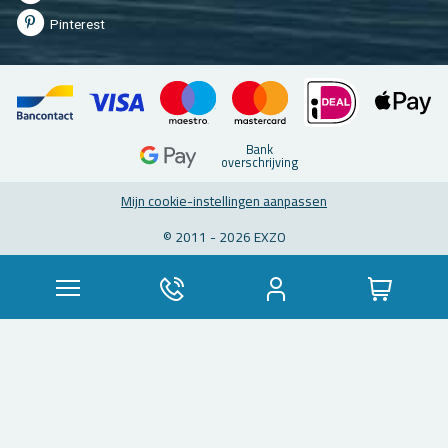
Pin­te­rest
Bank
over­schrij­ving
Mijn coo­kie-in­stel­lin­gen aan­pas­sen
© 2011 - 2026 EXZO