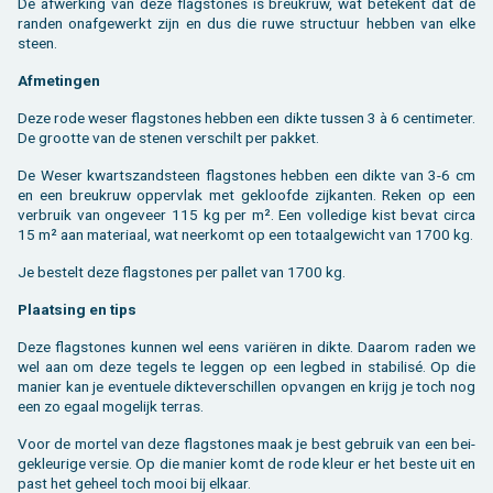
De af­wer­king van deze flag­sto­nes is breukruw, wat be­te­kent dat de
ran­den on­af­ge­werkt zijn en dus die ruwe struc­tuur heb­ben van elke
steen.
Af­me­tin­gen
Deze rode weser flag­sto­nes heb­ben een dikte tus­sen 3 à 6 cen­ti­me­ter.
De groot­te van de ste­nen ver­schilt per pak­ket.
De Weser kwarts­zand­steen flag­sto­nes heb­ben een dikte van 3-6 cm
en een breukruw op­per­vlak met ge­kloof­de zij­kan­ten. Reken op een
ver­bruik van on­ge­veer 115 kg per m². Een vol­le­di­ge kist bevat circa
15 m² aan ma­te­ri­aal, wat neer­komt op een to­taal­ge­wicht van 1700 kg.
Je be­stelt deze flag­sto­nes per pal­let van 1700 kg.
Plaat­sing en tips
Deze flag­sto­nes kun­nen wel eens variëren in dikte. Daar­om raden we
wel aan om deze te­gels te leg­gen op een leg­bed in sta­bi­lisé. Op die
ma­nier kan je even­tu­e­le dik­te­ver­schil­len op­van­gen en krijg je toch nog
een zo egaal mo­ge­lijk ter­ras.
Voor de mor­tel van deze flag­sto­nes maak je best ge­bruik van een bei­
ge­kleu­ri­ge ver­sie. Op die ma­nier komt de rode kleur er het beste uit en
past het ge­heel toch mooi bij el­kaar.