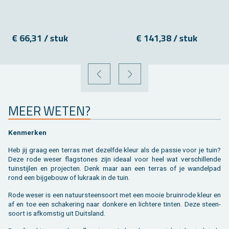
€ 66,31 / stuk
€ 141,38 / stuk
VORIGE
VOLGENDE
MEER WETEN?
Ken­mer­ken
Heb jij graag een ter­ras met de­zelf­de kleur als de pas­sie voor je tuin?
Deze rode weser flag­sto­nes zijn ide­aal voor heel wat ver­schil­len­de
tuin­stij­len en pro­jec­ten. Denk maar aan een ter­ras of je wan­del­pad
rond een bij­ge­bouw of luk­raak in de tuin.
Rode weser is een na­tuur­steen­soort met een mooie bruin­ro­de kleur en
af en toe een scha­ke­ring naar don­ke­re en lich­te­re tin­ten. Deze steen­
soort is af­kom­stig uit Duits­land.