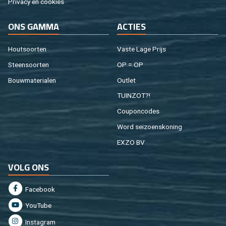
Pri­va­cy en coo­kies
ONS GAMMA
AC­TIES
Hout­soor­ten
Vaste Lage Prijs
Steen­soor­ten
OP = OP
Bouw­ma­te­ri­a­len
Out­let
TUIN­ZOT?!
Cou­pon­co­des
Word sei­zoens­ko­ning
EXZO BV
VOLG ONS
Fa­cebook
You­Tu­be
In­st­agram