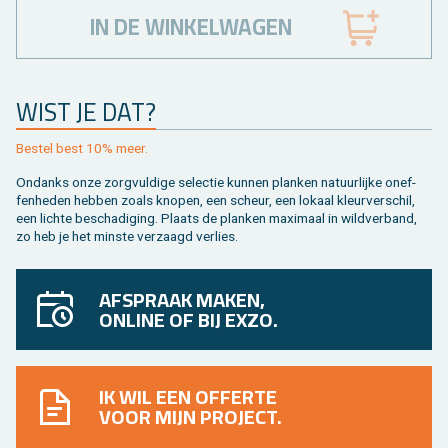
IN DE WINKELWAGEN
WIST JE DAT?
Be­stel best 10% meer.
On­danks onze zorg­vul­di­ge se­lec­tie kun­nen plan­ken na­tuur­lij­ke on­ef­
fen­he­den heb­ben zoals kno­pen, een scheur, een lo­kaal kleur­ver­schil,
een lich­te be­scha­di­ging. Plaats de plan­ken maxi­maal in wild­ver­band,
zo heb je het min­ste ver­zaagd ver­lies.
AFSPRAAK MAKEN,
ONLINE OF BIJ EXZO.
IK WIL EEN OFFERTE
VOOR MIJN PROJECT.