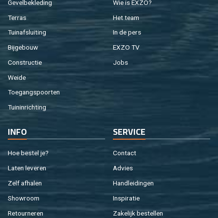
Ge­vel­be­kle­ding
Wie is EXZO?
Ter­ras
Het team
Tuin­af­slui­ting
In de pers
Bij­ge­bouw
EXZO TV
Con­struc­tie
Jobs
Weide
Toe­gangs­poor­ten
Tuin­in­rich­ting
INFO
SER­VI­CE
Hoe be­stel je?
Con­tact
Laten le­ve­ren
Ad­vies
Zelf af­ha­len
Hand­lei­din­gen
Show­room
In­spi­ra­tie
Re­tour­ne­ren
Za­ke­lijk be­stel­len