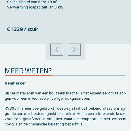
Sauna in­houd van 5 tot 18 m³
Ver­war­mings­ca­pa­ci­teit: 14,3 kW
€ 1229 / stuk
VORIGE
VOLGENDE
MEER WETEN?
Ken­mer­ken
Bij het in­stal­le­ren van een houtsau­nakachel is het es­sen­ti­eel om te zor­
gen voor een ef­fec­tie­ve en vei­li­ge rook­gas­af­voer.
RVS304 is een veel­ge­bruikt roest­vrij staal dat be­kend staat om zijn
goede cor­ro­sie­be­sten­dig­heid en sterk­te. Het is een uit­ste­ken­de keuze
voor rook­gas­af­voer in si­tu­a­ties waar de tem­pe­ra­tuur niet ex­treem
hoog is en de che­mi­sche be­las­ting be­perkt is.