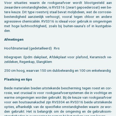
Voor si­tu­a­ties waar­in de rook­gas­af­voer wordt bloot­ge­steld aan
zwaar­de­re om­stan­dig­he­den, is RVS316 (zwart ge­poe­der­coat) een be­
te­re keuze. Dit type roest­vrij staal bevat mo­lyb­deen, wat de cor­ro­sie­
be­sten­dig­heid aan­zien­lijk ver­hoogt, voor­al tegen chloor en an­de­re
agres­sie­ve che­mi­ca­liën. RVS316 is ide­aal voor ge­bruik in om­ge­vin­gen
met hoge lucht­voch­tig­heid, zoals bij bui­ten-sauna's of in kust­ge­bie­
den.
Af­me­tin­gen
Hoofd­ma­te­ri­aal (ge­de­tail­leerd)
Rvs
In­be­gre­pen: Epdm dak­plaat, Af­dek­plaat voor pla­fond, Ke­ra­misch ve­
zel­de­ken, Re­gen­kap, Slang­klem
250 cm hoog, waar­van 150 cm dub­bel­wan­dig en 100 cm en­kel­wan­dig
Plaat­sing en tips
Beide ma­te­ri­a­len bie­den uit­ste­ken­de be­scher­ming tegen roest en cor­
ro­sie, wat cru­ci­aal is voor rook­gas­af­voer­sys­te­men die in voch­ti­ge en
warme om­ge­vin­gen wor­den ge­bruikt. Bij de keuze van rook­gas­af­voer
voor een houtsau­nakachel zijn RVS304 en RVS316 beide uit­ste­ken­de
op­ties, af­han­ke­lijk van de spe­ci­fie­ke om­stan­dig­he­den waar­in ze wor­
den ge­bruikt. Het is be­lang­rijk om de om­ge­ving en de ge­bruiks­om­