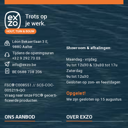
Léon Be­kaert­laan 3 E,
9880 Aal­ter
Show­room & af­ha­lin­gen:
Tij­dens de ope­nings­uren
+32 9 292 73 03
Maan­dag - vrij­dag:
info@​exzo.​be
9u tot 12u30 & 13u30 tot 17u
Za­ter­dag:
BE 0688 738 206
9u tot 12u30
Ge­slo­ten op zon- en feest­da­gen
FSC® C008551 // SCS-COC-
005219-QO
Op­ge­let!
Vraag naar onze FSC® ge­cer­ti­
We zijn ge­slo­ten op 15 au­gus­tus.
fi­ceer­de pro­duc­ten.
ONS AAN­BOD
OVER EXZO