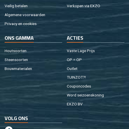
Vei­lig be­ta­len
Ver­ko­pen via EXZO
Al­ge­me­ne voor­waar­den
Pri­va­cy en coo­kies
ONS GAMMA
AC­TIES
Hout­soor­ten
Vaste Lage Prijs
Steen­soor­ten
OP = OP
Bouw­ma­te­ri­a­len
Out­let
TUIN­ZOT?!
Cou­pon­co­des
Word sei­zoens­ko­ning
EXZO BV
VOLG ONS