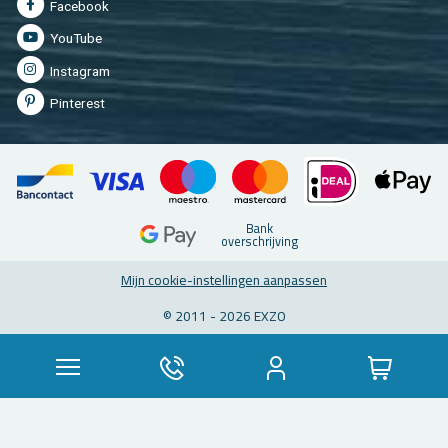
Fa­cebook
You­Tu­be
In­st­agram
Pin­te­rest
Bank
over­schrij­ving
Mijn coo­kie-in­stel­lin­gen aan­pas­sen
© 2011 - 2026 EXZO