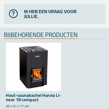
IK HEB EEN VRAAG VOOR
JULLIE.
BIJ­BE­HO­REN­DE PRO­DUC­TEN
Hout-sau­nakachel Har­via Li­
near 18 com­pact
45 x 51 x 77 cm