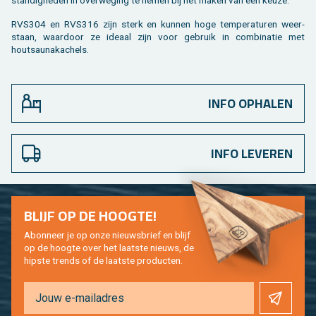
stan­dig­he­den in over­we­ging te nemen bij het maken van een keuze.
RVS304 en RVS316 zijn sterk en kun­nen hoge tem­pe­ra­tu­ren weer­
staan, waar­door ze ide­aal zijn voor ge­bruik in com­bi­na­tie met
houtsau­nakachels.
INFO OPHALEN
INFO LEVEREN
BLIJF OP DE HOOG­TE!
Abon­neer je op onze nieuws­brief en blijf
op de hoog­te over het laat­ste nieuws, de
hip­s­te trends of de laat­ste pro­duc­ten.