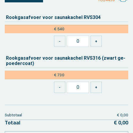
Rook­gas­af­voer voor sau­nakachel RVS304
€ 540
Rook­gas­af­voer voor sau­nakachel RVS316 (zwart ge­
poe­der­coat)
€ 730
Sub­to­taal
€ 0,00
To­taal
€ 0,00