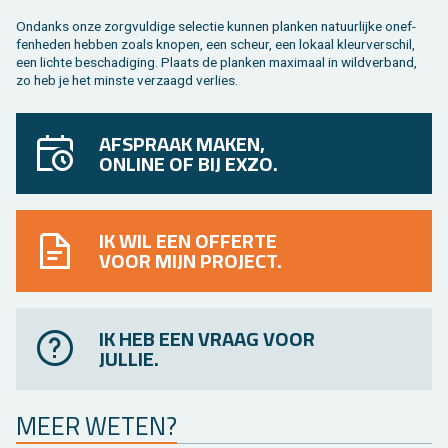
On­danks onze zorg­vul­di­ge se­lec­tie kun­nen plan­ken na­tuur­lij­ke on­ef­
fen­he­den heb­ben zoals kno­pen, een scheur, een lo­kaal kleur­ver­schil,
een lich­te be­scha­di­ging. Plaats de plan­ken maxi­maal in wild­ver­band,
zo heb je het min­ste ver­zaagd ver­lies.
AFSPRAAK MAKEN,
ONLINE OF BIJ EXZO.
IK WIL EEN OFFERTE
VOOR MIJN PROJECT.
IK HEB EEN VRAAG VOOR
JULLIE.
MEER WETEN?