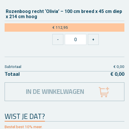
Ro­zen­boog recht ‘Oli­via’ – 100 cm breed x 45 cm diep
x 214 cm hoog
€ 112,95
Sub­to­taal
€ 0,00
To­taal
€ 0,00
IN DE WINKELWAGEN
WIST JE DAT?
Be­stel best 10% meer.