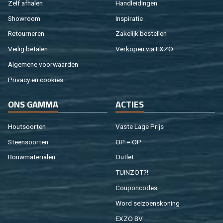
Zelf af­ha­len
Hand­lei­din­gen
Show­room
In­spi­ra­tie
Re­tour­ne­ren
Za­ke­lijk be­stel­len
Vei­lig be­ta­len
Ver­ko­pen via EXZO
Al­ge­me­ne voor­waar­den
Pri­va­cy en coo­kies
ONS GAMMA
AC­TIES
Hout­soor­ten
Vaste Lage Prijs
Steen­soor­ten
OP = OP
Bouw­ma­te­ri­a­len
Out­let
TUIN­ZOT?!
Cou­pon­co­des
Word sei­zoens­ko­ning
EXZO BV