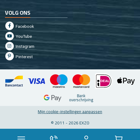
VOLG ONS
Fa­cebook
You­Tu­be
In­st­agram
Pin­te­rest
Bank
over­schrij­ving
Mijn coo­kie-in­stel­lin­gen aan­pas­sen
© 2011 - 2026 EXZO