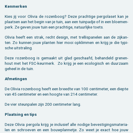
Ken­mer­ken
Kies jij voor Oli­via de ro­zen­boog? Deze prach­ti­ge per­go­la­set kan je
plaat­sen aan het begin van je tuin, aan een tuin­pad­je of in een bloe­men­
perk. Ze geven jouw tuin een prach­ti­ge, na­tuur­lij­ke toets.
Oli­via heeft een strak, recht de­sign, met trel­lis­pa­ne­len aan de zij­kan­
ten. Zo kun­nen jouw plan­ten hier mooi op­klim­men en krijg je die ty­pi­
sche uit­stra­ling.
Deze ro­zen­boog is ge­maakt uit glad ge­schaafd, be­han­deld gre­nen­
hout met het FSC-keur­merk. Zo krijg je een eco­lo­gisch en duur­zaam
ge­heel in de tuin.
Af­me­tin­gen
De Oli­via ro­zen­boog heeft een breed­te van 100 cen­ti­me­ter, een diep­te
van 45 cen­ti­me­ter en een hoog­te van 214 cen­ti­me­ter.
De vier steun­pa­len zijn 200 cen­ti­me­ter lang.
Plaat­sing en tips
Deze Oli­via per­go­la krijg je in­clu­sief alle no­di­ge be­ves­ti­gings­ma­te­ri­a­
len en schroe­ven en een bouw­plan­ne­tje. Zo weet je exact hoe jouw