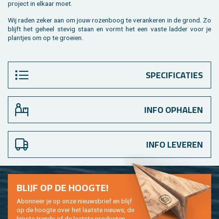
pro­ject in el­kaar moet.
Wij raden zeker aan om jouw ro­zen­boog te ver­an­ke­ren in de grond. Zo
blijft het ge­heel ste­vig staan en vormt het een vaste lad­der voor je
plant­jes om op te groei­en.
SPECIFICATIES
INFO OPHALEN
INFO LEVEREN
BLIJF OP DE HOOG­TE!
Abon­neer je op onze nieuws­brief en blijf
op de hoog­te over het laat­ste nieuws, de
hip­s­te trends of de laat­ste pro­duc­ten.