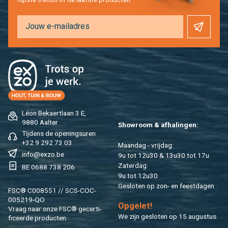
Léon Be­kaert­laan 3 E,
9880 Aal­ter
Show­room & af­ha­lin­gen:
Tij­dens de ope­nings­uren
+32 9 292 73 03
Maan­dag - vrij­dag:
info@​exzo.​be
9u tot 12u30 & 13u30 tot 17u
Za­ter­dag:
BE 0688 738 206
9u tot 12u30
Ge­slo­ten op zon- en feest­da­gen
FSC® C008551 // SCS-COC-
005219-QO
Op­ge­let!
Vraag naar onze FSC® ge­cer­ti­
We zijn ge­slo­ten op 15 au­gus­tus.
fi­ceer­de pro­duc­ten.