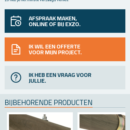
AFSPRAAK MAKEN,
ONLINE OF BIJ EXZO.
IK WIL EEN OFFERTE
VOOR MIJN PROJECT.
IK HEB EEN VRAAG VOOR
JULLIE.
BIJ­BE­HO­REN­DE PRO­DUC­TEN