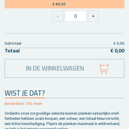
€ 89,95
Sub­to­taal
€ 0,00
To­taal
€ 0,00
IN DE WINKELWAGEN
WIST JE DAT?
Be­stel best 10% meer.
On­danks onze zorg­vul­di­ge se­lec­tie kun­nen plan­ken na­tuur­lij­ke on­ef­
fen­he­den heb­ben zoals kno­pen, een scheur, een lo­kaal kleur­ver­schil,
een lich­te be­scha­di­ging. Plaats de plan­ken maxi­maal in wild­ver­band,
zo heb je het min­ste ver­zaagd ver­lies.