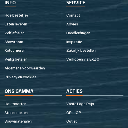
INFO
SER­VI­CE
Hoe be­stel je?
Con­tact
Laten le­ve­ren
Ad­vies
Zelf af­ha­len
Hand­lei­din­gen
Show­room
In­spi­ra­tie
Re­tour­ne­ren
Za­ke­lijk be­stel­len
Vei­lig be­ta­len
Ver­ko­pen via EXZO
Al­ge­me­ne voor­waar­den
Pri­va­cy en coo­kies
ONS GAMMA
AC­TIES
Hout­soor­ten
Vaste Lage Prijs
Steen­soor­ten
OP = OP
Bouw­ma­te­ri­a­len
Out­let