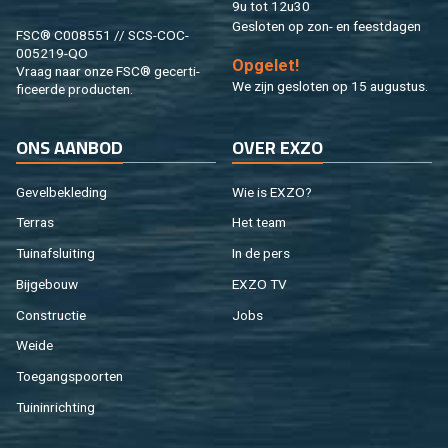
9u tot 12u30
Ge­slo­ten op zon- en feest­da­gen
FSC® C008551 // SCS-COC-
005219-QO
Op­ge­let!
Vraag naar onze FSC® ge­cer­ti­
We zijn ge­slo­ten op 15 au­gus­tus.
fi­ceer­de pro­duc­ten.
ONS AAN­BOD
OVER EXZO
Ge­vel­be­kle­ding
Wie is EXZO?
Ter­ras
Het team
Tuin­af­slui­ting
In de pers
Bij­ge­bouw
EXZO TV
Con­struc­tie
Jobs
Weide
Toe­gangs­poor­ten
Tuin­in­rich­ting