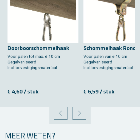
Door­boor­schom­mel­haak
Schom­mel­haak Rond
Voor palen tot max. ø 10 cm
Voor palen van ø 10 cm
Ge­gal­va­ni­seerd
Ge­gal­va­ni­seerd
Incl. be­ves­ti­gings­ma­te­ri­aal
Incl. be­ves­ti­gings­ma­te­ri­aal
€ 4,60 / stuk
€ 6,59 / stuk
VORIGE
VOLGENDE
MEER WETEN?