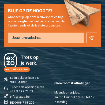
BLIJF OP DE HOOG­TE!
Abon­neer je op onze nieuws­brief en blijf
op de hoog­te over het laat­ste nieuws, de
hip­s­te trends of de laat­ste pro­duc­ten.
Léon Be­kaert­laan 3 E,
9880 Aal­ter
Show­room & af­ha­lin­gen:
Tij­dens de ope­nings­uren
+32 9 292 73 03
Maan­dag - vrij­dag:
info@​exzo.​be
9u tot 12u30 & 13u30 tot 17u
Za­ter­dag:
BE 0688 738 206