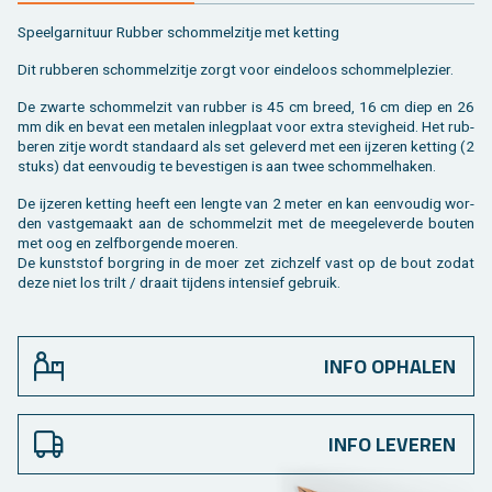
Speel­gar­ni­tuur Rub­ber schom­mel­zit­je met ket­ting
Dit rub­be­ren schom­mel­zit­je zorgt voor ein­de­loos schom­mel­ple­zier.
De zwar­te schom­mel­zit van rub­ber is 45 cm breed, 16 cm diep en 26
mm dik en bevat een me­ta­len in­leg­plaat voor extra ste­vig­heid. Het rub­
be­ren zitje wordt stan­daard als set ge­le­verd met een ij­ze­ren ket­ting (2
stuks) dat een­vou­dig te be­ves­ti­gen is aan twee schom­mel­ha­ken.
De ij­ze­ren ket­ting heeft een leng­te van 2 meter en kan een­vou­dig wor­
den vast­ge­maakt aan de schom­mel­zit met de mee­ge­le­ver­de bou­ten
met oog en zelf­bor­gen­de moe­ren.
De kunst­stof bor­g­ring in de moer zet zich­zelf vast op de bout zodat
deze niet los trilt / draait tij­dens in­ten­sief ge­bruik.
INFO OPHALEN
INFO LEVEREN