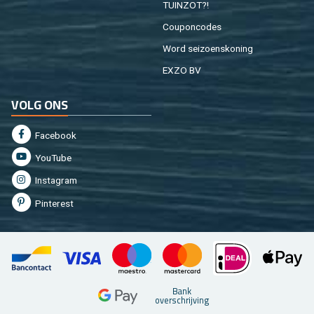
TUIN­ZOT?!
Cou­pon­co­des
Word sei­zoens­ko­ning
EXZO BV
VOLG ONS
Fa­cebook
You­Tu­be
In­st­agram
Pin­te­rest
Bank
over­schrij­ving