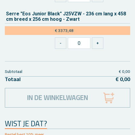
Serre "Eos Ju­ni­or Black" J25­VZW - 236 cm lang x 458
cm breed x 256 cm hoog - Zwart
€ 3373,48
Sub­to­taal
€ 0,00
To­taal
€ 0,00
IN DE WINKELWAGEN
WIST JE DAT?
Be­stel best 10% meer.