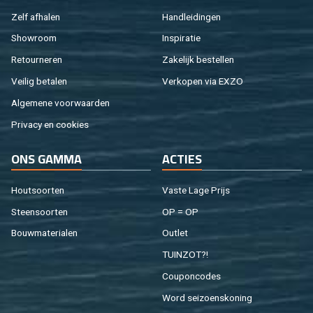
Zelf af­ha­len
Hand­lei­din­gen
Show­room
In­spi­ra­tie
Re­tour­ne­ren
Za­ke­lijk be­stel­len
Vei­lig be­ta­len
Ver­ko­pen via EXZO
Al­ge­me­ne voor­waar­den
Pri­va­cy en coo­kies
ONS GAMMA
AC­TIES
Hout­soor­ten
Vaste Lage Prijs
Steen­soor­ten
OP = OP
Bouw­ma­te­ri­a­len
Out­let
TUIN­ZOT?!
Cou­pon­co­des
Word sei­zoens­ko­ning