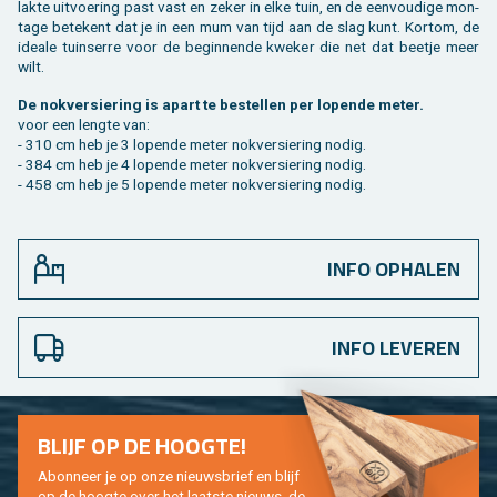
lak­te uit­voe­ring past vast en zeker in elke tuin, en de een­vou­di­ge mon­
ta­ge be­te­kent dat je in een mum van tijd aan de slag kunt. Kort­om, de
ide­a­le tuin­ser­re voor de be­gin­nen­de kwe­ker die net dat beet­je meer
wilt.
De nok­ver­sie­ring is apart te be­stel­len per lo­pen­de meter.
voor een leng­te van:
- 310 cm heb je 3 lo­pen­de meter nok­ver­sie­ring nodig.
- 384 cm heb je 4 lo­pen­de meter nok­ver­sie­ring nodig.
- 458 cm heb je 5 lo­pen­de meter nok­ver­sie­ring nodig.
INFO OPHALEN
INFO LEVEREN
BLIJF OP DE HOOG­TE!
Abon­neer je op onze nieuws­brief en blijf
op de hoog­te over het laat­ste nieuws, de