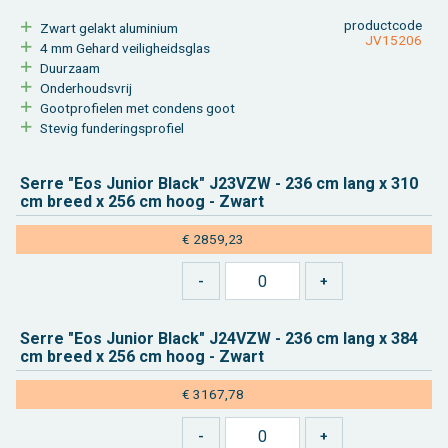
product­code
Zwart ge­lakt alu­mi­ni­um
JV15206
4 mm Ge­hard vei­lig­heids­glas
Duur­zaam
On­der­houds­vrij
Goot­pro­fie­len met con­dens goot
Ste­vig fun­de­rings­pro­fiel
Serre "Eos Ju­ni­or Black" J23­VZW - 236 cm lang x 310
cm breed x 256 cm hoog - Zwart
€ 2859,23
Serre "Eos Ju­ni­or Black" J24­VZW - 236 cm lang x 384
cm breed x 256 cm hoog - Zwart
€ 3167,78