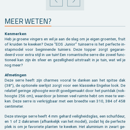
VORIGE
VOLGENDE
MEER WETEN?
Ken­mer­ken
Heb je groe­ne vin­gers en wil je aan de slag om je eigen groen­ten, fruit
of krui­den te kwe­ken? Deze “EOS Ju­ni­or” tuin­ser­re is het per­fec­te in­
stap­mo­del voor be­gin­nen­de tui­niers. Deze top­per zorgt ge­ga­ran­
deerd voor extra stijl in uw tuin! Een ro­man­ti­sche serre die zowel func­
ti­o­neel kan zijn én sfeer en ge­zel­lig­heid uit­straalt in je tuin, wat wil je
nog meer?
Af­me­tin­gen
Deze serre heeft zijn char­mes voor­al te dan­ken aan het spit­se dak
(38°), de op­ti­o­ne­le sier­lijst zorgt voor een klas­sie­ke En­gel­se look. De
re­la­tief ge­rin­ge zij­hoog­te wordt goed­ge­maakt door het punt­dak (nok­
hoog­te 256 cm), waar­door je bin­nen veel ruim­te hebt om mee te wer­
ken. Deze serre is ver­krijg­baar met een breed­te van 310, 384 of 458
cen­ti­me­ter.
Deze ste­vi­ge serre heeft 4 mm ge­hard vei­lig­heids­glas, een schuif­deur,
en 1 of 2 dak­ra­men (af­han­ke­lijk van het model), zodat hij de per­fec­te
plek is om je fa­vo­rie­te plan­ten te kwe­ken. Het alu­mi­ni­um in zwart ge­