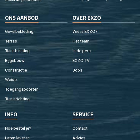
ONS AAN­BOD
OVER EXZO
Ge­vel­be­kle­ding
Wie is EXZO?
Ter­ras
Het team
Tuin­af­slui­ting
In de pers
Bij­ge­bouw
EXZO TV
Con­struc­tie
Jobs
Weide
Toe­gangs­poor­ten
Tuin­in­rich­ting
INFO
SER­VI­CE
Hoe be­stel je?
Con­tact
Laten le­ve­ren
Ad­vies