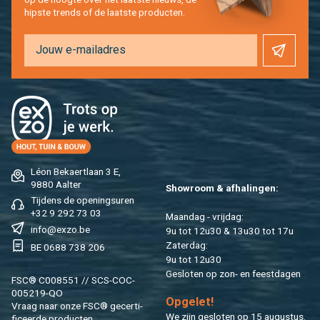
hip­s­te trends of de laat­ste pro­duc­ten.
Léon Be­kaert­laan 3 E,
9880 Aal­ter
Show­room & af­ha­lin­gen:
Tij­dens de ope­nings­uren
+32 9 292 73 03
Maan­dag - vrij­dag:
info@​exzo.​be
9u tot 12u30 & 13u30 tot 17u
Za­ter­dag:
BE 0688 738 206
9u tot 12u30
Ge­slo­ten op zon- en feest­da­gen
FSC® C008551 // SCS-COC-
005219-QO
Op­ge­let!
Vraag naar onze FSC® ge­cer­ti­
We zijn ge­slo­ten op 15 au­gus­tus.
fi­ceer­de pro­duc­ten.