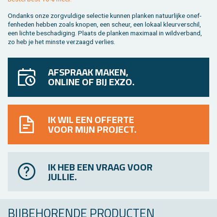
On­danks onze zorg­vul­di­ge se­lec­tie kun­nen plan­ken na­tuur­lij­ke on­ef­
fen­he­den heb­ben zoals kno­pen, een scheur, een lo­kaal kleur­ver­schil,
een lich­te be­scha­di­ging. Plaats de plan­ken maxi­maal in wild­ver­band,
zo heb je het min­ste ver­zaagd ver­lies.
AFSPRAAK MAKEN,
ONLINE OF BIJ EXZO.
IK WIL EEN OFFERTE
VOOR MIJN PROJECT.
IK HEB EEN VRAAG VOOR
JULLIE.
BIJ­BE­HO­REN­DE PRO­DUC­TEN