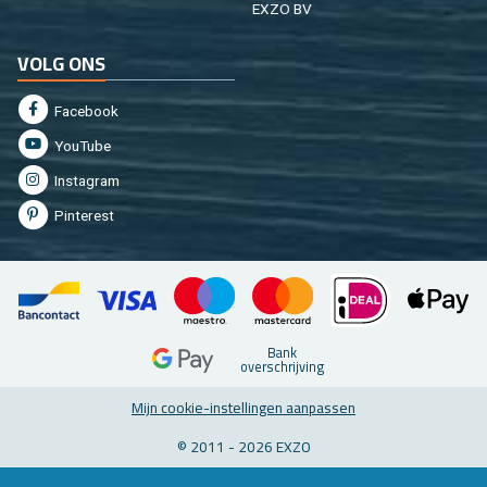
EXZO BV
VOLG ONS
Fa­cebook
You­Tu­be
In­st­agram
Pin­te­rest
Bank
over­schrij­ving
Mijn coo­kie-in­stel­lin­gen aan­pas­sen
© 2011 - 2026 EXZO