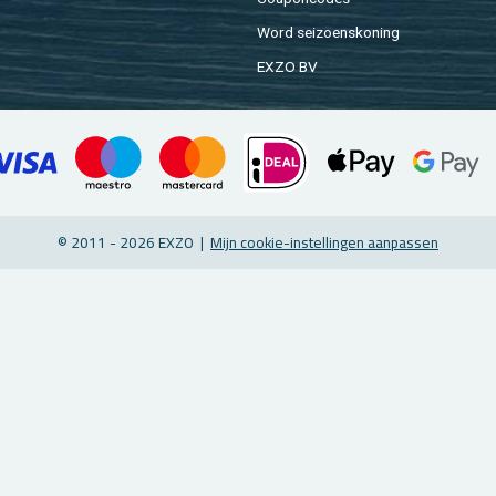
Word sei­zoens­ko­ning
EXZO BV
© 2011 - 2026 EXZO |
Mijn coo­kie-in­stel­lin­gen aan­pas­sen