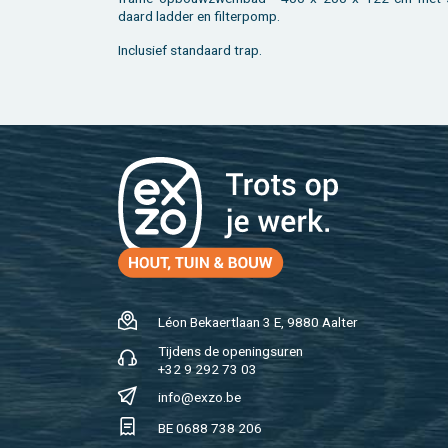
daard lad­der en fil­ter­pomp.
In­clu­sief stan­daard trap.
Léon Be­kaert­laan 3 E, 9880 Aal­ter
Tij­dens de ope­nings­uren
+32 9 292 73 03
info@​exzo.​be
BE 0688 738 206