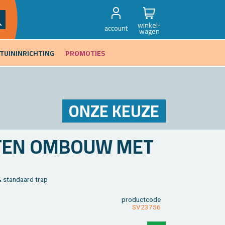
winkel-
account
wagen
TUININRICHTING
PROMOTIES
ONZE KEUZE
­TEN OM­BOUW MET
& stan­daard trap
product­code
SV23756