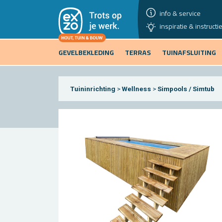
info & service
inspiratie & instructi
GEVELBEKLEDING
TERRAS
TUINAFSLUITING
Tuininrichting
>
Wellness
>
Simpools / Simtub