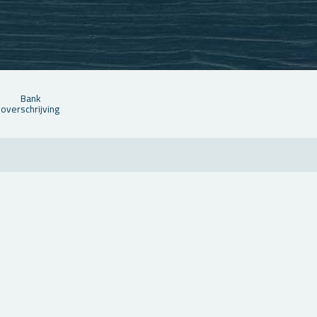
Bank
over­schrij­ving