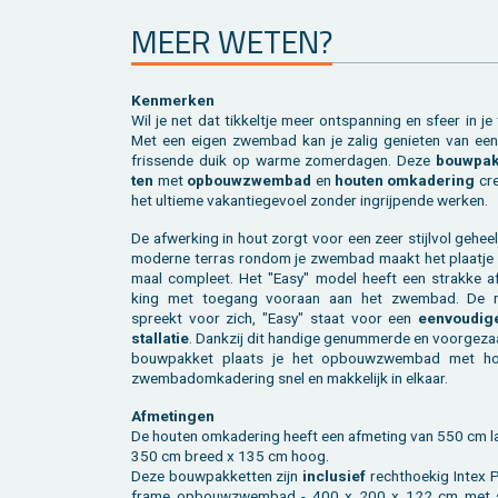
MEER WETEN?
Ken­mer­ken
Wil je net dat tik­kel­tje meer ont­span­ning en sfeer in je
Met een eigen zwem­bad kan je zalig ge­nie­ten van een
fris­sen­de duik op warme zo­mer­da­gen. Deze
bouw­pak
ten
met
op­bouw­zwem­bad
en
hou­ten om­ka­de­ring
cre
het ul­tie­me va­kan­tie­ge­voel zon­der in­grij­pen­de wer­ken.
De af­wer­king in hout zorgt voor een zeer stijl­vol ge­hee
mo­der­ne ter­ras rond­om je zwem­bad maakt het plaat­je h
maal com­pleet. Het "Easy" model heeft een strak­ke af
king met toe­gang voor­aan aan het zwem­bad. De
spreekt voor zich, "Easy" staat voor een
een­vou­di­g
stal­la­tie
. Dank­zij dit han­di­ge ge­num­mer­de en voor­ge­z
bouw­pak­ket plaats je het op­bouw­zwem­bad met ho
zwem­ba­dom­ka­de­ring snel en mak­ke­lijk in el­kaar.
Af­me­tin­gen
De hou­ten om­ka­de­ring heeft een af­me­ting van 550 cm l
350 cm breed x 135 cm hoog.
Deze bouw­pak­ket­ten zijn
in­clu­sief
recht­hoe­kig Intex 
frame op­bouw­zwem­bad - 400 x 200 x 122 cm met 