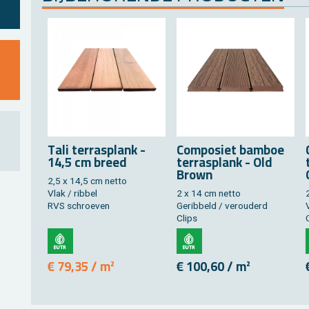
Tali ter­ras­plank -
Com­po­siet bam­boe
14,5 cm breed
ter­ras­plank - Old
Brown
2,5 x 14,5 cm netto
Vlak / rib­bel
2 x 14 cm netto
RVS schroe­ven
Ge­rib­beld / ver­ou­derd
Clips
€ 79,35 / m²
€ 100,60 / m²