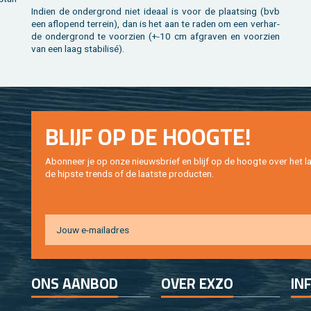
In­dien de on­der­grond niet ide­aal is voor de plaat­sing (bvb
een af­lo­pend ter­rein), dan is het aan te raden om een ver­har­
de on­der­grond te voor­zien (+-10 cm af­gra­ven en voor­zien
van een laag sta­bi­lisé).
BLIJF OP DE HOOG­TE!
Abon­neer je op onze nieuws­brief en blijf op de hoog­te over het la
de hip­s­te trends of de laat­ste pro­duc­ten.
ONS AAN­BOD
OVER EXZO
IN