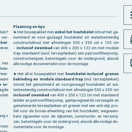
Plaat­sing en tips
 tuin?
►Het bouw­pak­ket met
enkel het houtske­let
omvat het ge­
 ver­
num­merd en voor-ge­zaagd houtske­let uit wa­ter­be­sten­dig
­ket­
con­struc­tie­hout met af­me­tin­gen 550 x 350 cm x 135 cm
ëren
-
in­clu­sief zwem­bad
van 400 x 200 x 122 cm met mo­du­le
trap stan­daard (excl. terras­planken) een pa­troon­fil­ter­pomp,
con­struc­tie­vij­zen, be­ton­te­gels voor de on­der­grond, als­ook
l. Het
alle no­di­ge do­cu­men­ta­tie voor de mon­ta­ge.
e­le­
­wer­
►Het all-in bouw­pak­ket met
houtske­let in­clu­sief gre­nen
 naam
be­kle­ding en mo­du­le stan­daard trap
(incl. terras­planken)
e in­
omvat het ge­num­merd en voor­ge­zaagd houtske­let uit wa­
aag­de
ter­be­sten­dig con­struc­tie­hout met af­me­tin­gen 550 x 350 cm
u­ten
in­clu­sief zwem­bad
van 400 x 200 x 122 cm met stan­daard
lad­der en pa­troon­fil­ter­pomp, geïmpreg­neer­de ver­zaag­de en
ge­num­mer­de terras­planken uit gre­nen met een anti-slip pro­
fiel voor de boven-af­wer­king van het houtske­let, weg­neem­
ang x
ba­re zij­pa­ne­len voor de zij­kan­ten, con­struc­tie- en ter­ras­vij­
zen, be­ton­te­gels voor de on­der­grond, als­ook alle no­di­ge do­
Prism
cu­men­ta­tie voor de mon­ta­ge.
stan­