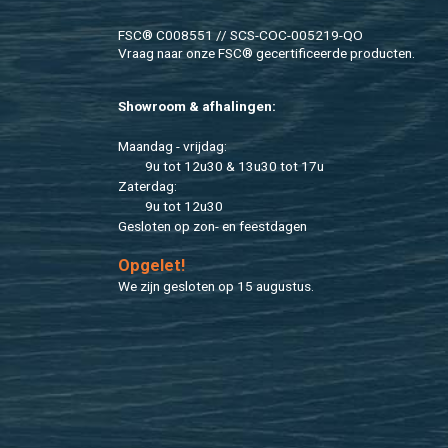
FSC® C008551 // SCS-COC-005219-QO
Vraag naar onze FSC® ge­cer­ti­fi­ceer­de pro­duc­ten.
Show­room & af­ha­lin­gen:
Maan­dag - vrij­dag:
9u tot 12u30 & 13u30 tot 17u
Za­ter­dag:
9u tot 12u30
Ge­slo­ten op zon- en feest­da­gen
Op­ge­let!
We zijn ge­slo­ten op 15 au­gus­tus.