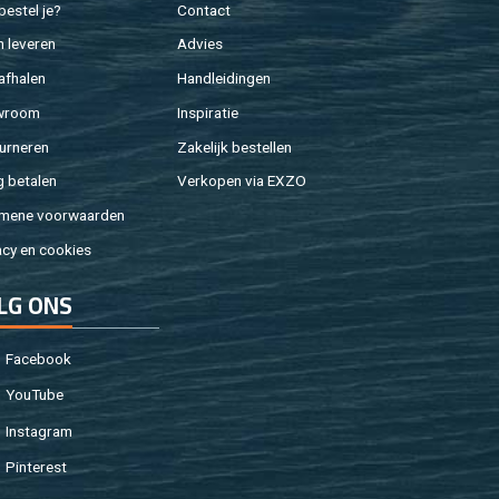
e­stel je?
Con­tact
 le­ve­ren
Ad­vies
af­ha­len
Hand­lei­din­gen
w­room
In­spi­ra­tie
ur­ne­ren
Za­ke­lijk be­stel­len
g be­ta­len
Ver­ko­pen via EXZO
­me­ne voor­waar­den
a­cy en coo­kies
LG ONS
Fa­cebook
You­Tu­be
In­st­agram
Pin­te­rest