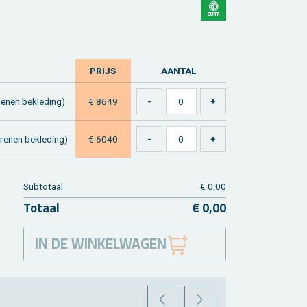
PRIJS
AAN­TAL
­nen be­kle­ding)
€ 8649
­nen be­kle­ding)
€ 6040
Sub­to­taal
€ 0,00
To­taal
€ 0,00
IN DE WINKELWAGEN