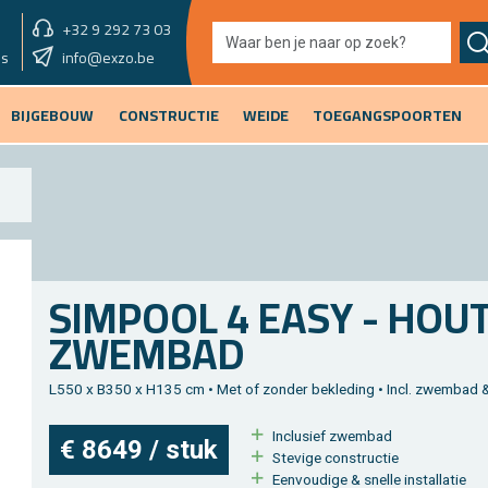
+32 9 292 73 03
showroom morgen
info@exzo.be
GESLOTEN
es
BIJGEBOUW
CONSTRUCTIE
WEIDE
TOEGANGSPOORTEN
SIM­POOL 4 EASY - HOU
ZWEM­BAD
L550 x B350 x H135 cm • Met of zon­der be­kle­ding • Incl. zwem­bad 
In­clu­sief zwem­bad
€ 8649 / stuk
Ste­vi­ge con­struc­tie
Een­vou­di­ge & snel­le in­stal­la­tie