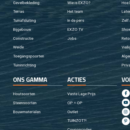
Ge­vel­be­kle­ding
Wie is EXZO?
Hoe b
Ter­ras
Het team
Laten
Tuin­af­slui­ting
In de pers
Zelf 
Bij­ge­bouw
EXZO TV
Sho
Con­struc­tie
Jobs
Re­to
Weide
Vei­li
Toe­gangs­poor­ten
Al­ge
Tuin­in­rich­ting
Pri­v
ONS GAMMA
AC­TIES
VO
Hout­soor­ten
Vaste Lage Prijs
Steen­soor­ten
OP = OP
Bouw­ma­te­ri­a­len
Out­let
TUIN­ZOT?!
Cou­pon­co­des