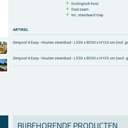
Eco­lo­gisch hout
Duur­zaam
Inc. stan­daard trap
AR­TI­KEL
Sim­pool 4 Easy - Hou­ten zwem­bad - L550 x B350 x H135 cm (incl. gre
Sim­pool 4 Easy - Hou­ten zwem­bad - L550 x B350 x H135 cm (excl. gre
BIJ­BE­HO­REN­DE PRO­DUC­TEN