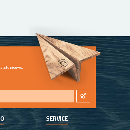
at­ste nieuws,
FO
SER­VI­CE