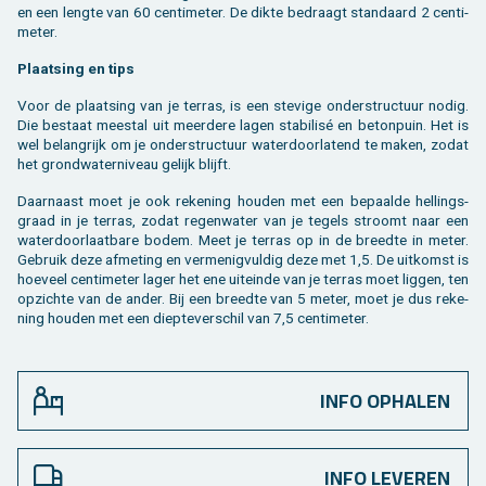
en een leng­te van 60 cen­ti­me­ter. De dikte be­draagt stan­daard 2 cen­ti­
me­ter.
Plaat­sing en tips
Voor de plaat­sing van je ter­ras, is een ste­vi­ge on­der­struc­tuur nodig.
Die be­staat mee­st­al uit meer­de­re lagen sta­bi­lisé en be­ton­puin. Het is
wel be­lang­rijk om je on­der­struc­tuur wa­ter­door­la­tend te maken, zodat
het grond­wa­ter­ni­veau ge­lijk blijft.
Daar­naast moet je ook re­ke­ning hou­den met een be­paal­de hel­lings­
graad in je ter­ras, zodat re­gen­wa­ter van je te­gels stroomt naar een
wa­ter­door­laat­ba­re bodem. Meet je ter­ras op in de breed­te in meter.
Ge­bruik deze af­me­ting en ver­me­nig­vul­dig deze met 1,5. De uit­komst is
hoe­veel cen­ti­me­ter lager het ene uit­ein­de van je ter­ras moet lig­gen, ten
op­zich­te van de ander. Bij een breed­te van 5 meter, moet je dus re­ke­
ning hou­den met een diep­te­ver­schil van 7,5 cen­ti­me­ter.
INFO OPHALEN
INFO LEVEREN