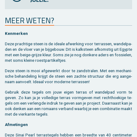
MEER WETEN?
Ken­mer­ken
Deze prach­ti­ge steen is de ide­a­le af­wer­king voor ter­ras­sen, wan­del­pa­
den en de vloer van je bij­ge­bouw. Dit is kalk­steen af­kom­stig uit Egyp­te
met een beige-grij­ze kleur. Soms zie je nog don­ke­re aders en fos­sie­len,
met soms klei­ne roest­par­ti­kel­tjes.
Deze steen is mooi af­ge­werkt door te zand­stra­len. Met een me­cha­ni­
sche be­han­de­ling krijgt de steen een zach­te struc­tuur die erg aan­ge­
naam aan­voelt. Ide­aal voor mo­der­ne ter­ras­sen!
Ge­bruik deze te­gels om jouw eigen ter­ras of wan­del­pad vorm te
geven. Zo kan ja je vol­le­di­ge ter­ras vorm­ge­ven met recht­hoe­ki­ge te­
gels om een ver­leng­de in­druk te geven aan je pro­ject. Daar­naast kan je
ook den­ken aan een ro­maans ver­band waar­bij je een com­bi­na­tie maakt
met de vier­kan­te te­gels.
Af­me­tin­gen
Deze Sinai Pearl terras­tegels heb­ben een breed­te van 40 cen­ti­me­ter