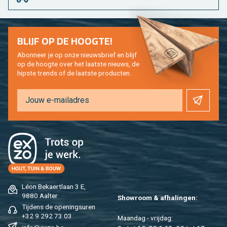
BLIJF OP DE HOOG­TE!
Abon­neer je op onze nieuws­brief en blijf
op de hoog­te over het laat­ste nieuws, de
hip­s­te trends of de laat­ste pro­duc­ten.
Léon Be­kaert­laan 3 E,
9880 Aal­ter
Show­room & af­ha­lin­gen:
Tij­dens de ope­nings­uren
+32 9 292 73 03
Maan­dag - vrij­dag: