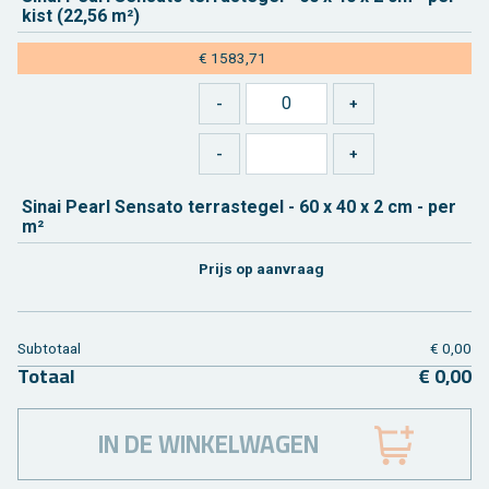
kist (22,56 m²)
€ 1583,71
Sinai Pearl Sen­sa­to ter­ras­te­gel - 60 x 40 x 2 cm - per
m²
Prijs op aan­vraag
Sub­to­taal
€ 0,00
To­taal
€ 0,00
IN DE WINKELWAGEN