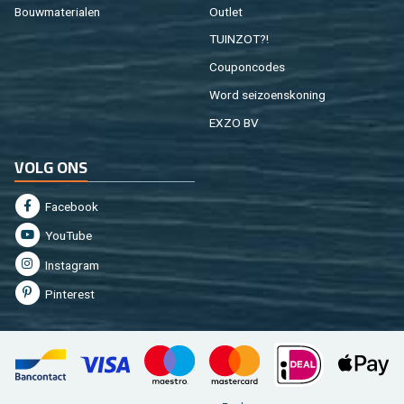
Bouw­ma­te­ri­a­len
Out­let
TUIN­ZOT?!
Cou­pon­co­des
Word sei­zoens­ko­ning
EXZO BV
VOLG ONS
Fa­cebook
You­Tu­be
In­st­agram
Pin­te­rest