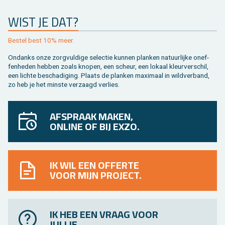
WIST JE DAT?
Be­stel best 10% meer.
On­danks onze zorg­vul­di­ge se­lec­tie kun­nen plan­ken na­tuur­lij­ke on­ef­
fen­he­den heb­ben zoals kno­pen, een scheur, een lo­kaal kleur­ver­schil,
een lich­te be­scha­di­ging. Plaats de plan­ken maxi­maal in wild­ver­band,
zo heb je het min­ste ver­zaagd ver­lies.
AFSPRAAK MAKEN,
ONLINE OF BIJ EXZO.
IK WIL EEN OFFERTE
VOOR MIJN PROJECT.
IK HEB EEN VRAAG VOOR
JULLIE.