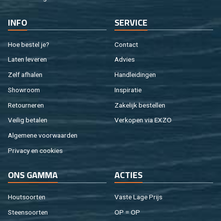
INFO
SER­VI­CE
Hoe be­stel je?
Con­tact
Laten le­ve­ren
Ad­vies
Zelf af­ha­len
Hand­lei­din­gen
Show­room
In­spi­ra­tie
Re­tour­ne­ren
Za­ke­lijk be­stel­len
Vei­lig be­ta­len
Ver­ko­pen via EXZO
Al­ge­me­ne voor­waar­den
Pri­va­cy en coo­kies
ONS GAMMA
AC­TIES
Hout­soor­ten
Vaste Lage Prijs
Steen­soor­ten
OP = OP