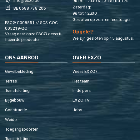
info@​exzo.​be
9u tot 12u30 & 13u30 tot 17u
Za­ter­dag:
BE 0688 738 206
9u tot 12u30
Ge­slo­ten op zon- en feest­da­gen
FSC® C008551 // SCS-COC-
005219-QO
Op­ge­let!
Vraag naar onze FSC® ge­cer­ti­
We zijn ge­slo­ten op 15 au­gus­tus.
fi­ceer­de pro­duc­ten.
ONS AAN­BOD
OVER EXZO
Ge­vel­be­kle­ding
Wie is EXZO?
Ter­ras
Het team
Tuin­af­slui­ting
In de pers
Bij­ge­bouw
EXZO TV
Con­struc­tie
Jobs
Weide
Toe­gangs­poor­ten
Tuin­in­rich­ting