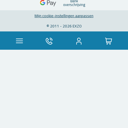
Bank
over­schrij­ving
Mijn coo­kie-in­stel­lin­gen aan­pas­sen
© 2011 - 2026 EXZO