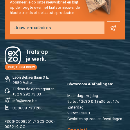
Abon­neer je op onze nieuws­brief en blijf
op de hoog­te over het laat­ste nieuws, de
hip­s­te trends of de laat­ste pro­duc­ten.
Léon Be­kaert­laan 3 E,
9880 Aal­ter
Show­room & af­ha­lin­gen:
Tij­dens de ope­nings­uren
+32 9 292 73 03
Maan­dag - vrij­dag:
info@​exzo.​be
9u tot 12u30 & 13u30 tot 17u
Za­ter­dag:
BE 0688 738 206
9u tot 12u30
Ge­slo­ten op zon- en feest­da­gen
FSC® C008551 // SCS-COC-
005219-QO