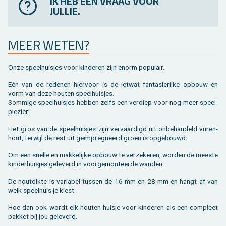
IK HEB EEN VRAAG VOOR
JULLIE.
MEER WETEN?
Onze speel­huis­jes voor kin­de­ren zijn enorm po­pu­lair.
Eén van de re­de­nen hier­voor is de iet­wat fan­ta­sie­rij­ke op­bouw en
vorm van deze hou­ten speel­huis­jes.
Som­mi­ge speel­huis­jes heb­ben zelfs een ver­diep voor nog meer speel­
ple­zier!
Het gros van de speel­huis­jes zijn ver­vaar­digd uit on­be­han­deld vu­ren­
hout, ter­wijl de rest uit geïmpreg­neerd groen is op­ge­bouwd.
Om een snel­le en mak­ke­lij­ke op­bouw te ver­ze­ke­ren, wor­den de mees­te
kin­der­huis­jes ge­le­verd in voor­ge­mon­teer­de wan­den.
De hout­dik­te is va­ri­a­bel tus­sen de 16 mm en 28 mm en hangt af van
welk speel­huis je kiest.
Hoe dan ook wordt elk hou­ten huis­je voor kin­de­ren als een com­pleet
pak­ket bij jou ge­le­verd.