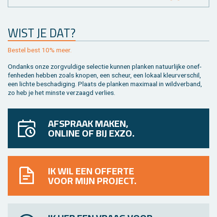
WIST JE DAT?
Be­stel best 10% meer.
On­danks onze zorg­vul­di­ge se­lec­tie kun­nen plan­ken na­tuur­lij­ke on­ef­
fen­he­den heb­ben zoals kno­pen, een scheur, een lo­kaal kleur­ver­schil,
een lich­te be­scha­di­ging. Plaats de plan­ken maxi­maal in wild­ver­band,
zo heb je het min­ste ver­zaagd ver­lies.
AFSPRAAK MAKEN,
ONLINE OF BIJ EXZO.
IK WIL EEN OFFERTE
VOOR MIJN PROJECT.