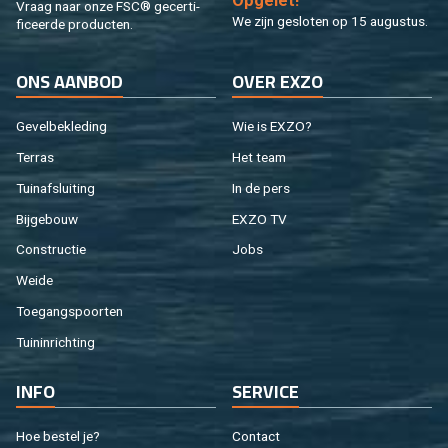
Op­ge­let!
Vraag naar onze FSC® ge­cer­ti­
We zijn ge­slo­ten op 15 au­gus­tus.
fi­ceer­de pro­duc­ten.
ONS AAN­BOD
OVER EXZO
Ge­vel­be­kle­ding
Wie is EXZO?
Ter­ras
Het team
Tuin­af­slui­ting
In de pers
Bij­ge­bouw
EXZO TV
Con­struc­tie
Jobs
Weide
Toe­gangs­poor­ten
Tuin­in­rich­ting
INFO
SER­VI­CE
Hoe be­stel je?
Con­tact