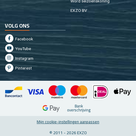
Word sei­zoens­ko­ning
EXZO BV
VOLG ONS
Fa­cebook
You­Tu­be
In­st­agram
Pin­te­rest
Bank
over­schrij­ving
Mijn coo­kie-in­stel­lin­gen aan­pas­sen
© 2011 - 2026 EXZO