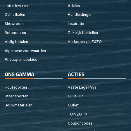
Laten le­ve­ren
Ad­vies
Zelf af­ha­len
Hand­lei­din­gen
Show­room
In­spi­ra­tie
Re­tour­ne­ren
Za­ke­lijk be­stel­len
Vei­lig be­ta­len
Ver­ko­pen via EXZO
Al­ge­me­ne voor­waar­den
Pri­va­cy en coo­kies
ONS GAMMA
AC­TIES
Hout­soor­ten
Vaste Lage Prijs
Steen­soor­ten
OP = OP
Bouw­ma­te­ri­a­len
Out­let
TUIN­ZOT?!
Cou­pon­co­des