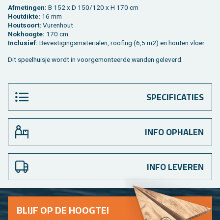
Af­me­tin­gen:
B 152 x D 150/120 x H 170 cm
Hout­dik­te:
16 mm
Hout­soort:
Vu­ren­hout
Nok­hoog­te:
170 cm
In­clu­sief:
Be­ves­ti­gings­ma­te­ri­a­len, roo­fing (6,5 m2) en hou­ten vloer
Dit speel­huis­je wordt in voor­ge­mon­teer­de wan­den ge­le­verd.
SPECIFICATIES
INFO OPHALEN
INFO LEVEREN
BLIJF OP DE HOOG­TE!