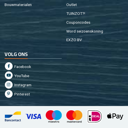
Bouw­ma­te­ri­a­len
Out­let
TUIN­ZOT?!
Cou­pon­co­des
Word sei­zoens­ko­ning
EXZO BV
VOLG ONS
Fa­cebook
You­Tu­be
In­st­agram
Pin­te­rest