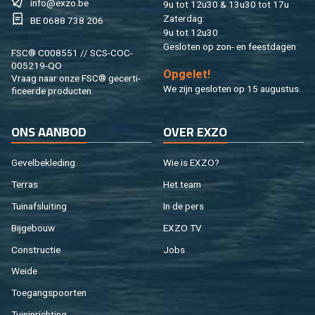
info@​exzo.​be
9u tot 12u30 & 13u30 tot 17u
Za­ter­dag:
BE 0688 738 206
9u tot 12u30
Ge­slo­ten op zon- en feest­da­gen
FSC® C008551 // SCS-COC-
005219-QO
Op­ge­let!
Vraag naar onze FSC® ge­cer­ti­
We zijn ge­slo­ten op 15 au­gus­tus.
fi­ceer­de pro­duc­ten.
ONS AAN­BOD
OVER EXZO
Ge­vel­be­kle­ding
Wie is EXZO?
Ter­ras
Het team
Tuin­af­slui­ting
In de pers
Bij­ge­bouw
EXZO TV
Con­struc­tie
Jobs
Weide
Toe­gangs­poor­ten
Tuin­in­rich­ting