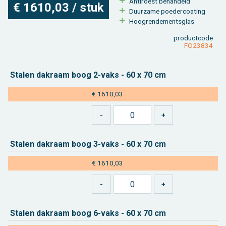
An­ti­roest be­han­deld
€ 1610,03 / stuk
Duur­za­me poe­der­coa­ting
Hoog­ren­de­ments­glas
product­code
FO23834
Sta­len dak­raam boog 2-vaks - 60 x 70 cm
€ 1610,03
Sta­len dak­raam boog 3-vaks - 60 x 70 cm
€ 1610,03
Sta­len dak­raam boog 6-vaks - 60 x 70 cm