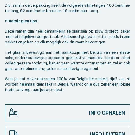
Dit raam in de ver­pak­king heeft de vol­gen­de af­me­tin­gen: 100 cen­ti­me­
ter lang, 82 cen­ti­me­ter breed en 18 cen­ti­me­ter hoog.
Plaat­sing en tips
Deze ramen zijn heel ge­mak­ke­lijk te plaat­sen op jouw pro­ject, zeker
met het bij­ge­le­ver­de goot­stuk. Alle be­no­digd­he­den zit­ten reeds in een
pak­ket en je kan op elk mo­ge­lijk dak dit raam be­ves­ti­gen.
Het glas is be­ves­tigd aan het raam­ko­zijn met be­hulp van een elas­ti­
sche, on­der­houds­vrije stop­pas­ta, ge­maakt uit mas­tiek. Hier­door is het
vol­le­di­ge raam tocht­vrij, kan er geen warm­te ont­snap­pen en zal er ook
geen water bin­nen drup­pe­len na een he­vi­ge re­gen­bui.
Wist je dat deze dak­ra­men 100% van Bel­gi­sche ma­ke­lij zijn? Ja, ze
wor­den he­le­maal ge­maakt in België, waar­door je dus zeker een lo­ka­le
toets toe­voegt aan jouw pro­ject.
INFO OPHALEN
INFO LEVEREN