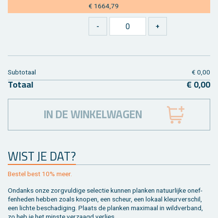
€ 1664,79
Sub­to­taal
€ 0,00
To­taal
€ 0,00
IN DE WINKELWAGEN
WIST JE DAT?
Be­stel best 10% meer.
On­danks onze zorg­vul­di­ge se­lec­tie kun­nen plan­ken na­tuur­lij­ke on­ef­
fen­he­den heb­ben zoals kno­pen, een scheur, een lo­kaal kleur­ver­schil,
een lich­te be­scha­di­ging. Plaats de plan­ken maxi­maal in wild­ver­band,
zo heb je het min­ste ver­zaagd ver­lies.