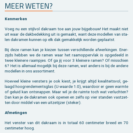
MEER WETEN?
Ken­mer­ken
Voeg nu een stijl­vol dak­raam toe aan jouw bij­ge­bouw! Het maakt niet
uit waar de dak­be­dek­king uit is ge­maakt, want deze mo­del­len van sta­
len dak­ra­men kun­nen op elk dak ge­mak­ke­lijk wor­den ge­plaatst.
Bij deze ramen kan je kie­zen tus­sen ver­schil­len­de af­wer­kin­gen. Ener­
zijds heb­ben we de ramen waar het raamop­per­vlak is op­ge­deeld in
twee klei­ne­re raam­pjes. Of ga jij voor 3 klei­ne­re ramen? Of mis­schien
6? Het is al­le­maal mo­ge­lijk bij deze ramen, wat an­ders is bij de an­de­re
mo­del­len in ons as­sor­ti­ment.
Hoe­veel klei­ne ven­sters je ook kiest, je krijgt al­tijd kwa­li­teits­vol, ge­
laagd hoog­ren­de­ments­glas (U-waar­de 1.0), waar­door er geen warm­te
of ge­luid kan ont­snap­pen. Maar wil je de ruim­te toch wat ver­luch­ten?
Dan kan je de dak­ra­men ook ope­nen en zelfs op vier stan­den vast­zet­
ten door mid­del van een uit­zet­ij­zer (ste­ker).
Af­me­tin­gen
Het ven­ster van dit dak­raam is in to­taal 60 cen­ti­me­ter breed en 70
cen­ti­me­ter hoog.