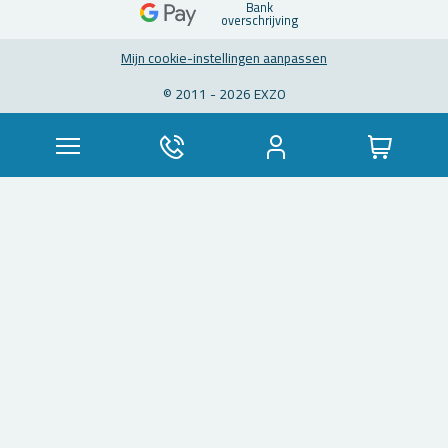
Bank
over­schrij­ving
Mijn coo­kie-in­stel­lin­gen aan­pas­sen
© 2011 - 2026 EXZO