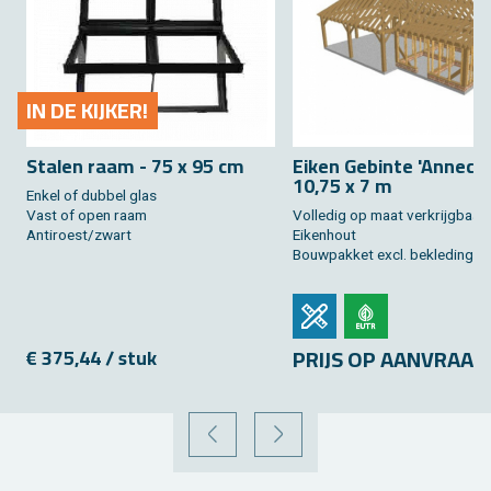
IN DE KIJ­KER!
Sta­len raam - 75 x 95 cm
Eiken Ge­bin­te 'An­ne­cy'
10,75 x 7 m
Enkel of dub­bel glas
Vast of open raam
Vol­le­dig op maat ver­krijg­baar
An­ti­roest/zwart
Ei­ken­hout
Bouw­pak­ket excl. be­kle­ding
PRIJS OP AAN­VRAAG
€ 375,44 / stuk
VORIGE
VOLGENDE