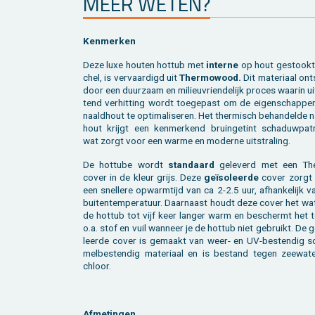
MEER WETEN?
Ken­mer­ken
Deze luxe hou­ten hot­tub met
in­ter­ne
op hout ge­stook­t
chel, is ver­vaar­digd uit
Ther­mo­wood.
Dit ma­te­ri­aal ont
door een duur­zaam en mi­li­eu­vrien­de­lijk pro­ces waar­in uit
tend ver­hit­ting wordt toe­ge­past om de ei­gen­schap­pe
naald­hout te op­ti­ma­li­se­ren. Het ther­misch be­han­del­de 
hout krijgt een ken­mer­kend bruin­ge­tint scha­duw­pa­t
wat zorgt voor een warme en mo­der­ne uit­stra­ling.
De hot­tu­be wordt
stan­daard
ge­le­verd met een Th
cover in de kleur grijs. Deze
geïso­leer­de
cover zorgt
een snel­le­re op­warm­tijd van ca 2-2.5 uur, af­han­ke­lijk 
bui­ten­tem­pe­ra­tuur. Daar­naast houdt deze cover het wa
de hot­tub tot vijf keer lan­ger warm en be­schermt het 
o.a. stof en vuil wan­neer je de hot­tub niet ge­bruikt. De 
leer­de cover is ge­maakt van weer- en UV-be­sten­dig s
mel­be­sten­dig ma­te­ri­aal en is be­stand tegen zee­wa­t
chloor.
Af­me­tin­gen