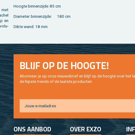
Hoog­te bin­nen­zij­de:
85 cm
d met
a­chel
Dia­me­ter bin­nen­zij­de:
180 cm
ap en
vo­lu­
Dikte wand:
18 mm
BLIJF OP DE HOOG­TE!
Abon­neer je op onze nieuws­brief en blijf op de hoog­te over het la
de hip­s­te trends of de laat­ste pro­duc­ten.
ONS AAN­BOD
OVER EXZO
IN