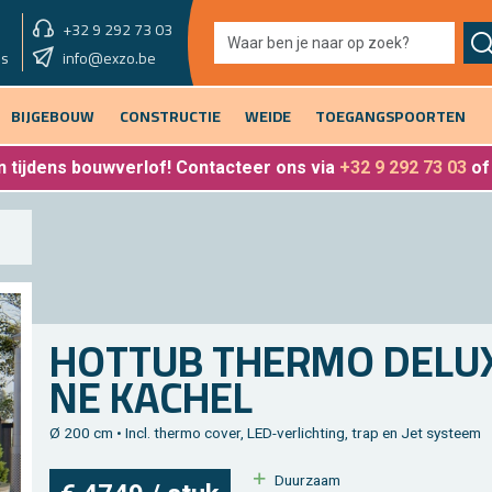
+32 9 292 73 03
showroom morgen
info@exzo.be
9u - 12u30 & 13u30 - 17u
es
BIJGEBOUW
CONSTRUCTIE
WEIDE
TOEGANGSPOORTEN
 tijdens bouwverlof
! Contacteer ons via
+32 9 292 73 03
o
HOT­TUB THER­MO DE­LUX
NE KA­CHEL
Ø 200 cm • Incl. ther­mo cover, LED-ver­lich­ting, trap en Jet sys­teem
Duur­zaam