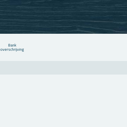
Bank
over­schrij­ving