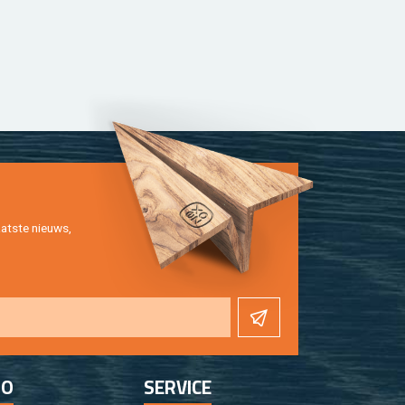
at­ste nieuws,
FO
SER­VI­CE