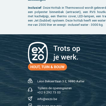
In­clu­sief
: Deze Hot­tub in Ther­mo­wood wordt ge­le­ver
een po­ly­es­ter bin­nen­bak (an­tra­ciet), een RVS hout­k
met ka­chel­pijp, een ther­mo cover, LED-lam­pen, een tr
een Jet (bub­bel) sys­teem. Deze hot­tub heeft een wa­ter­
me van 2500 liter en weegt - in­clu­sief water - 3000 kg.
Léon Be­kaert­laan 3 E, 9880 Aal­ter
Tij­dens de ope­nings­uren
+32 9 292 73 03
info@​exzo.​be