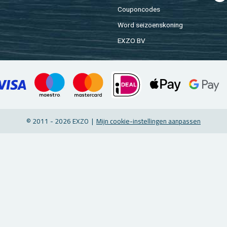
Cou­pon­co­des
Word sei­zoens­ko­ning
EXZO BV
© 2011 - 2026 EXZO |
Mijn coo­kie-in­stel­lin­gen aan­pas­sen