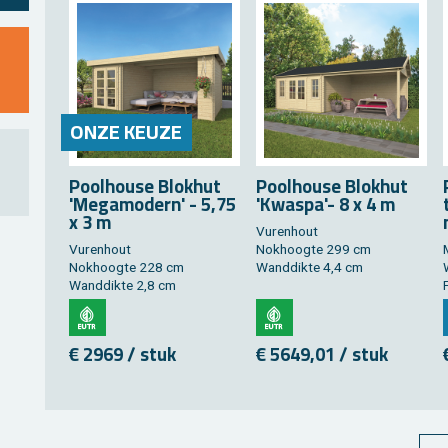
ONZE KEUZE
Pool­hou­se Blok­hut
Pool­hou­se Blok­hut
'Me­ga­mo­dern' - 5,75
'Kwas­pa'- 8 x 4 m
x 3 m
Vu­ren­hout
Vu­ren­hout
Nok­hoog­te 299 cm
Nok­hoog­te 228 cm
Wand­dik­te 4,4 cm
Wand­dik­te 2,8 cm
€ 2969 / stuk
€ 5649,01 / stuk