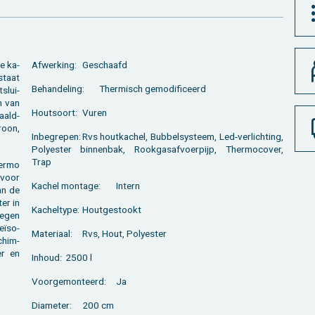
e ka­
Af­wer­king:
Ge­schaafd
­staat
Be­han­de­ling:
Ther­misch ge­mo­di­fi­ceerd
­slui­
n van
Hout­soort:
Vuren
naald­
roon,
In­be­gre­pen:
Rvs hout­ka­chel, Bub­bel­sys­teem, Led-ver­lich­ting,
Po­ly­es­ter bin­nen­bak, Rook­gas­af­voer­pijp, Ther­mo­co­ver,
Trap
er­mo
 voor
Ka­chel mon­ta­ge:
In­tern
van de
ter in
Ka­chel­ty­pe:
Hout­ge­stookt
tegen
geïso­
Ma­te­ri­aal:
Rvs, Hout, Po­ly­es­ter
chim­
er en
In­houd:
2500 l
Voor­ge­mon­teerd:
Ja
Dia­me­ter:
200 cm