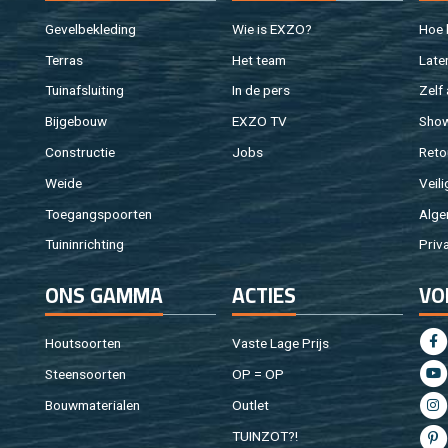
Ge­vel­be­kle­ding
Wie is EXZO?
Hoe b
Ter­ras
Het team
Laten
Tuin­af­slui­ting
In de pers
Zelf 
Bij­ge­bouw
EXZO TV
Sho
Con­struc­tie
Jobs
Re­to
Weide
Vei­li
Toe­gangs­poor­ten
Al­ge
Tuin­in­rich­ting
Pri­v
ONS GAMMA
AC­TIES
VO
Hout­soor­ten
Vaste Lage Prijs
Steen­soor­ten
OP = OP
Bouw­ma­te­ri­a­len
Out­let
TUIN­ZOT?!