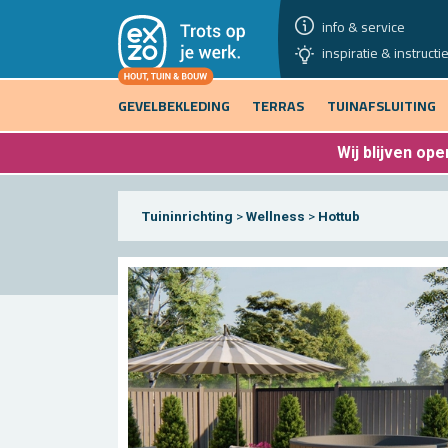
info & service
inspiratie & instructi
GEVELBEKLEDING
TERRAS
TUINAFSLUITING
Wij blijven
open
Tuininrichting
>
Wellness
>
Hottub