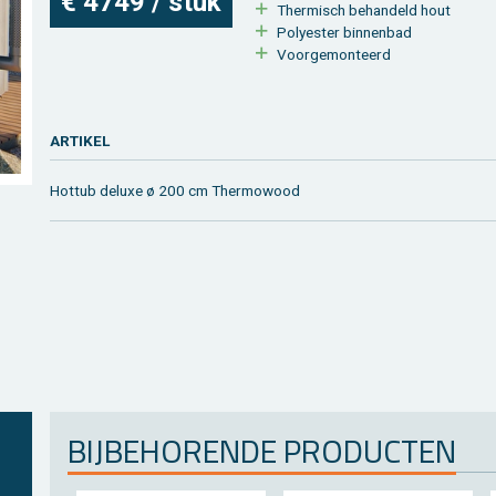
€ 4749 / stuk
Ther­misch be­han­deld hout
Po­ly­es­ter bin­nen­bad
Voor­ge­mon­teerd
AR­TI­KEL
Hot­tub de­luxe ø 200 cm Ther­mo­wood
BIJ­BE­HO­REN­DE PRO­DUC­TEN