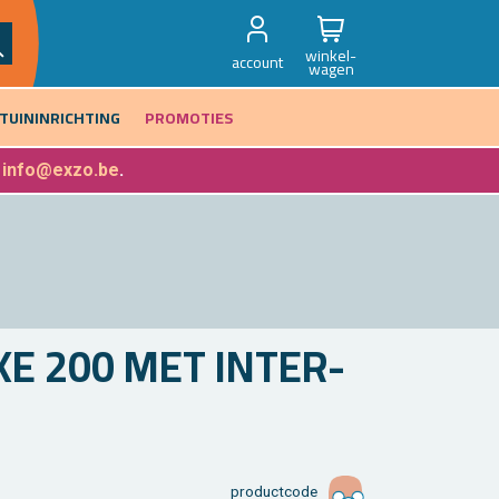
winkel-
account
wagen
TUININRICHTING
PROMOTIES
f
info@exzo.be
.
E 200 MET IN­TER­
product­code