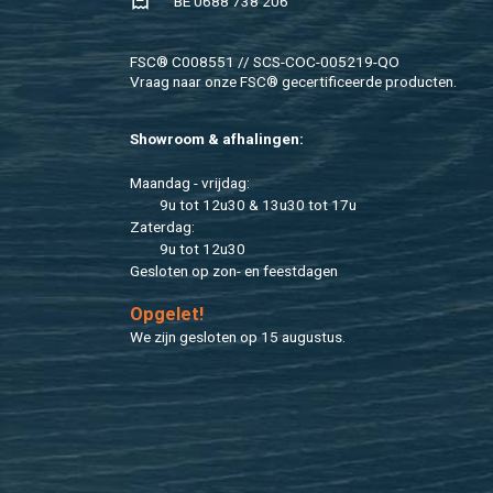
BE 0688 738 206
FSC® C008551 // SCS-COC-005219-QO
Vraag naar onze FSC® ge­cer­ti­fi­ceer­de pro­duc­ten.
Show­room & af­ha­lin­gen:
Maan­dag - vrij­dag:
9u tot 12u30 & 13u30 tot 17u
Za­ter­dag:
9u tot 12u30
Ge­slo­ten op zon- en feest­da­gen
Op­ge­let!
We zijn ge­slo­ten op 15 au­gus­tus.