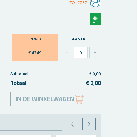
TO12787
PRIJS
AAN­TAL
€ 4749
Sub­to­taal
€ 0,00
To­taal
€ 0,00
IN DE WINKELWAGEN
VORIGE
VOLGENDE