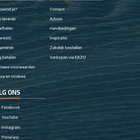
e­stel je?
Con­tact
 le­ve­ren
Ad­vies
af­ha­len
Hand­lei­din­gen
w­room
In­spi­ra­tie
ur­ne­ren
Za­ke­lijk be­stel­len
g be­ta­len
Ver­ko­pen via EXZO
­me­ne voor­waar­den
a­cy en coo­kies
LG ONS
Fa­cebook
You­Tu­be
In­st­agram
Pin­te­rest