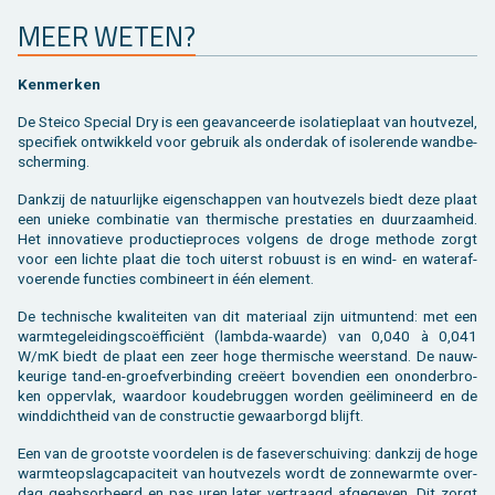
MEER WETEN?
Ken­mer­ken
De Stei­co Spe­ci­al Dry is een ge­a­van­ceer­de iso­la­tie­plaat van hout­ve­zel,
spe­ci­fiek ont­wik­keld voor ge­bruik als on­der­dak of iso­le­ren­de wand­be­
scher­ming.
Dank­zij de na­tuur­lij­ke ei­gen­schap­pen van hout­ve­zels biedt deze plaat
een unie­ke com­bi­na­tie van ther­mi­sche pres­ta­ties en duur­zaam­heid.
Het in­no­va­tie­ve pro­duc­tie­pro­ces vol­gens de droge me­tho­de zorgt
voor een lich­te plaat die toch ui­terst ro­buust is en wind- en wa­ter­af­
voe­ren­de func­ties com­bi­neert in één ele­ment.
De tech­ni­sche kwa­li­tei­ten van dit ma­te­ri­aal zijn uit­mun­tend: met een
warm­te­ge­lei­dings­coëfficiënt (lamb­da-waar­de) van 0,040 à 0,041
W/mK biedt de plaat een zeer hoge ther­mi­sche weer­stand. De nauw­
keu­ri­ge tand-en-groef­ver­bin­ding creëert bo­ven­dien een on­on­der­bro­
ken op­per­vlak, waar­door kou­de­brug­gen wor­den geëli­mi­neerd en de
wind­dicht­heid van de con­struc­tie ge­waar­borgd blijft.
Een van de groot­ste voor­de­len is de fa­se­ver­schui­ving: dank­zij de hoge
warm­te­op­slag­ca­pa­ci­teit van hout­ve­zels wordt de zon­ne­warm­te over­
dag ge­ab­sor­beerd en pas uren later ver­traagd af­ge­ge­ven. Dit zorgt