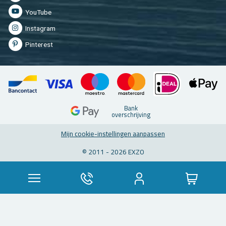
You­Tu­be
In­st­agram
Pin­te­rest
Bank
over­schrij­ving
Mijn coo­kie-in­stel­lin­gen aan­pas­sen
© 2011 - 2026 EXZO