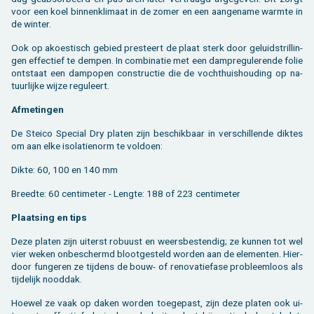
voor een koel bin­nen­kli­maat in de zomer en een aan­ge­na­me warm­te in
de win­ter.
Ook op akoes­tisch ge­bied pres­teert de plaat sterk door ge­luids­tril­lin­
gen ef­fec­tief te dem­pen. In com­bi­na­tie met een dam­pre­gu­le­ren­de folie
ont­staat een damp­o­pen con­struc­tie die de vocht­huis­hou­ding op na­
tuur­lij­ke wijze re­gu­leert.
Af­me­tin­gen
De Stei­co Spe­ci­al Dry pla­ten zijn be­schik­baar in ver­schil­len­de dik­tes
om aan elke iso­la­tie­norm te vol­doen:
Dikte: 60, 100 en 140 mm
Breed­te: 60 cen­ti­me­ter - Leng­te: 188 of 223 cen­ti­me­ter
Plaat­sing en tips
Deze pla­ten zijn ui­terst ro­buust en weers­be­sten­dig; ze kun­nen tot wel
vier weken on­be­schermd bloot­ge­steld wor­den aan de ele­men­ten. Hier­
door fun­ge­ren ze tij­dens de bouw- of re­no­va­tie­fa­se pro­bleem­loos als
tij­de­lijk nood­dak.
Hoe­wel ze vaak op daken wor­den toe­ge­past, zijn deze pla­ten ook ui­