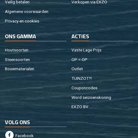
Vei­lig be­ta­len
Ver­ko­pen via EXZO
Al­ge­me­ne voor­waar­den
Pri­va­cy en coo­kies
ONS GAMMA
AC­TIES
Hout­soor­ten
Vaste Lage Prijs
Steen­soor­ten
OP = OP
Bouw­ma­te­ri­a­len
Out­let
TUIN­ZOT?!
Cou­pon­co­des
Word sei­zoens­ko­ning
EXZO BV
VOLG ONS
Fa­cebook