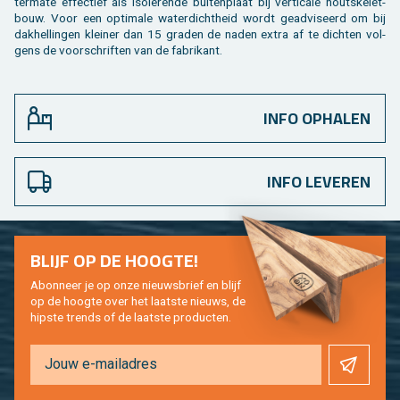
ter­ma­te ef­fec­tief als iso­le­ren­de bui­ten­plaat bij ver­ti­ca­le houtske­let­
bouw. Voor een op­ti­ma­le wa­ter­dicht­heid wordt ge­ad­vi­seerd om bij
dak­hel­lin­gen klei­ner dan 15 gra­den de naden extra af te dich­ten vol­
gens de voor­schrif­ten van de fa­bri­kant.
INFO OPHALEN
INFO LEVEREN
BLIJF OP DE HOOG­TE!
Abon­neer je op onze nieuws­brief en blijf
op de hoog­te over het laat­ste nieuws, de
hip­s­te trends of de laat­ste pro­duc­ten.