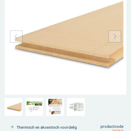
Toebehoren tegels / bestrating
Vierkante palen
Bekijk alles van bijgebouw
Toebehoren
Speeltuigen
Bekijk alles van terras
Gleufpalen
Bekijk alles van constructie
Dierenverblijf
Toebehoren
Onderhoudsproducten
VORIGE
VOLGE
Bekijk alles van tuinafsluiting
Varia
Bekijk alles van tuininrichting
product­code
Ther­misch en akoes­tisch voor­de­lig
26965