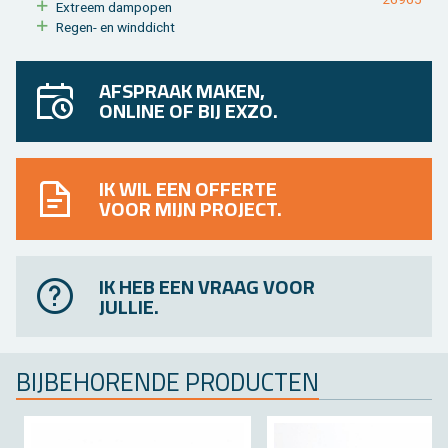
Ex­treem damp­o­pen
Regen- en wind­dicht
AFSPRAAK MAKEN,
ONLINE OF BIJ EXZO.
IK WIL EEN OFFERTE
VOOR MIJN PROJECT.
IK HEB EEN VRAAG VOOR
JULLIE.
BIJ­BE­HO­REN­DE PRO­DUC­TEN