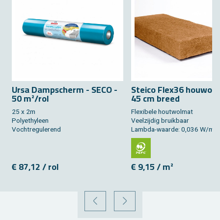
Ursa Damp­scherm - SECO -
Stei­co Flex36 houw­ol­
50 m²/rol
45 cm breed
25 x 2m
Flexi­be­le hout­wol­mat
Po­ly­e­thy­leen
Veel­zij­dig bruik­baar
Vocht­re­gu­le­rend
Lamb­da-waar­de: 0,036 W/mK
€ 87,12 / rol
€ 9,15 / m²
VORIGE
VOLGENDE