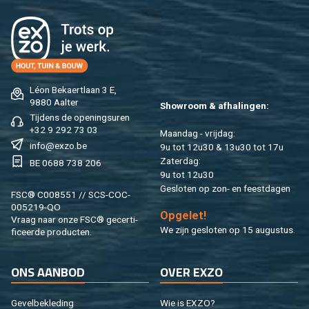
Léon Be­kaert­laan 3 E,
9880 Aal­ter
Show­room & af­ha­lin­gen:
Tij­dens de ope­nings­uren
+32 9 292 73 03
Maan­dag - vrij­dag:
info@​exzo.​be
9u tot 12u30 & 13u30 tot 17u
Za­ter­dag:
BE 0688 738 206
9u tot 12u30
Ge­slo­ten op zon- en feest­da­gen
FSC® C008551 // SCS-COC-
005219-QO
Op­ge­let!
Vraag naar onze FSC® ge­cer­ti­
We zijn ge­slo­ten op 15 au­gus­tus.
fi­ceer­de pro­duc­ten.
ONS AAN­BOD
OVER EXZO
Ge­vel­be­kle­ding
Wie is EXZO?