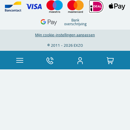
Bank
over­schrij­ving
Mijn coo­kie-in­stel­lin­gen aan­pas­sen
© 2011 - 2026 EXZO