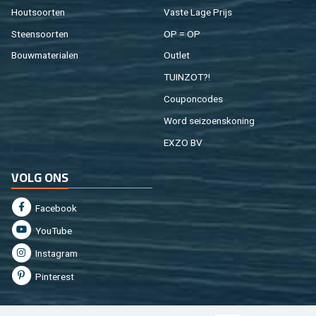
Hout­soor­ten
Vaste Lage Prijs
Steen­soor­ten
OP = OP
Bouw­ma­te­ri­a­len
Out­let
TUIN­ZOT?!
Cou­pon­co­des
Word sei­zoens­ko­ning
EXZO BV
VOLG ONS
Fa­cebook
You­Tu­be
In­st­agram
Pin­te­rest