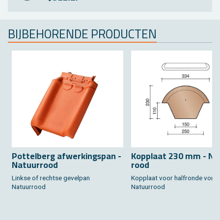
BIJ­BE­HO­REN­DE PRO­DUC­TEN
Pot­tel­berg af­wer­kingspan -
Kop­plaat 230 mm - Na­
Na­tuur­rood
rood
Link­se of recht­se ge­vel­pan
Kop­plaat voor half­ron­de vorst
Na­tuur­rood
Na­tuur­rood