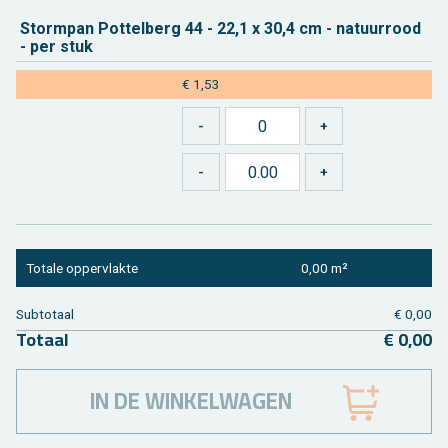
Storm­pan Pot­tel­berg 44 - 22,1 x 30,4 cm - na­tuur­rood
- per stuk
€ 1,53
To­ta­le op­per­vlak­te
0,00 m²
Sub­to­taal
€ 0,00
To­taal
€ 0,00
IN DE WINKELWAGEN