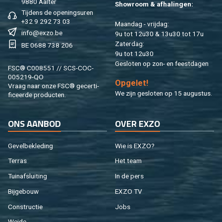
9880 Aal­ter
Show­room & af­ha­lin­gen:
Tij­dens de ope­nings­uren
+32 9 292 73 03
Maan­dag - vrij­dag:
info@​exzo.​be
9u tot 12u30 & 13u30 tot 17u
Za­ter­dag:
BE 0688 738 206
9u tot 12u30
Ge­slo­ten op zon- en feest­da­gen
FSC® C008551 // SCS-COC-
005219-QO
Op­ge­let!
Vraag naar onze FSC® ge­cer­ti­
We zijn ge­slo­ten op 15 au­gus­tus.
fi­ceer­de pro­duc­ten.
ONS AAN­BOD
OVER EXZO
Ge­vel­be­kle­ding
Wie is EXZO?
Ter­ras
Het team
Tuin­af­slui­ting
In de pers
Bij­ge­bouw
EXZO TV
Con­struc­tie
Jobs
Weide