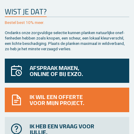
WIST JE DAT?
Be­stel best 10% meer.
On­danks onze zorg­vul­di­ge se­lec­tie kun­nen plan­ken na­tuur­lij­ke on­ef­
fen­he­den heb­ben zoals kno­pen, een scheur, een lo­kaal kleur­ver­schil,
een lich­te be­scha­di­ging. Plaats de plan­ken maxi­maal in wild­ver­band,
zo heb je het min­ste ver­zaagd ver­lies.
AFSPRAAK MAKEN,
ONLINE OF BIJ EXZO.
IK WIL EEN OFFERTE
VOOR MIJN PROJECT.
IK HEB EEN VRAAG VOOR
JULLIE.