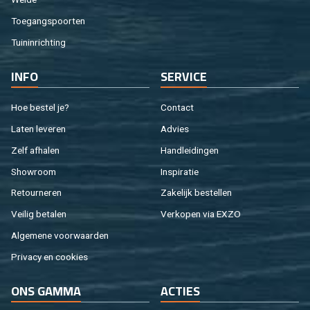
Toe­gangs­poor­ten
Tuin­in­rich­ting
INFO
SER­VI­CE
Hoe be­stel je?
Con­tact
Laten le­ve­ren
Ad­vies
Zelf af­ha­len
Hand­lei­din­gen
Show­room
In­spi­ra­tie
Re­tour­ne­ren
Za­ke­lijk be­stel­len
Vei­lig be­ta­len
Ver­ko­pen via EXZO
Al­ge­me­ne voor­waar­den
Pri­va­cy en coo­kies
ONS GAMMA
AC­TIES