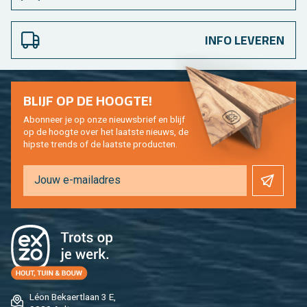
INFO LEVEREN
BLIJF OP DE HOOG­TE!
Abon­neer je op onze nieuws­brief en blijf
op de hoog­te over het laat­ste nieuws, de
hip­s­te trends of de laat­ste pro­duc­ten.
Léon Be­kaert­laan 3 E,