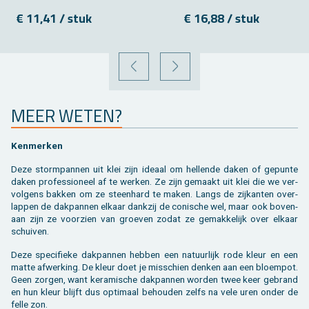
€ 11,41 / stuk
€ 16,88 / stuk
VORIGE
VOLGENDE
MEER WETEN?
Ken­mer­ken
Deze storm­pan­nen uit klei zijn ide­aal om hel­len­de daken of ge­pun­te
daken pro­fes­si­o­neel af te wer­ken. Ze zijn ge­maakt uit klei die we ver­
vol­gens bak­ken om ze steen­hard te maken. Langs de zij­kan­ten over­
lap­pen de dak­pan­nen el­kaar dank­zij de co­ni­sche wel, maar ook bo­ven­
aan zijn ze voor­zien van groe­ven zodat ze ge­mak­ke­lijk over el­kaar
schui­ven.
Deze spe­ci­fie­ke dak­pan­nen heb­ben een na­tuur­lijk rode kleur en een
matte af­wer­king. De kleur doet je mis­schien den­ken aan een bloem­pot.
Geen zor­gen, want ke­ra­mi­sche dak­pan­nen wor­den twee keer ge­brand
en hun kleur blijft dus op­ti­maal be­hou­den zelfs na vele uren onder de
felle zon.