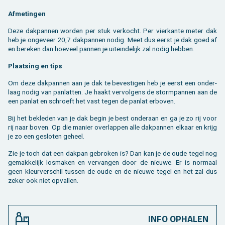
Af­me­tin­gen
Deze dak­pan­nen wor­den per stuk ver­kocht. Per vier­kan­te meter dak
heb je on­ge­veer 20,7 dak­pan­nen nodig. Meet dus eerst je dak goed af
en be­re­ken dan hoe­veel pan­nen je uit­ein­de­lijk zal nodig heb­ben.
Plaat­sing en tips
Om deze dak­pan­nen aan je dak te be­ves­ti­gen heb je eerst een on­der­
laag nodig van pan­lat­ten. Je haakt ver­vol­gens de storm­pan­nen aan de
een pan­lat en schroeft het vast tegen de pan­lat er­bo­ven.
Bij het be­kle­den van je dak begin je best on­der­aan en ga je zo rij voor
rij naar boven. Op die ma­nier over­lap­pen alle dak­pan­nen el­kaar en krijg
je zo een ge­slo­ten ge­heel.
Zie je toch dat een dak­pan ge­bro­ken is? Dan kan je de oude tegel nog
ge­mak­ke­lijk los­ma­ken en ver­van­gen door de nieu­we. Er is nor­maal
geen kleur­ver­schil tus­sen de oude en de nieu­we tegel en het zal dus
zeker ook niet op­val­len.
INFO OPHALEN