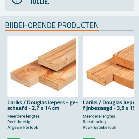
JULLIE.
BIJ­BE­HO­REN­DE PRO­DUC­TEN
La­riks / Dou­g­las ke­pers - ge­
La­riks / Dou­g­las ke­per
schaafd - 2,7 x 14 cm
fijn­be­zaagd - 3,5 x 15
Meer­de­re leng­tes
Meer­de­re leng­tes
Recht­hoe­kig
Recht­hoe­kig
Af­ge­werk­te look
Ruw/rus­tie­ke look