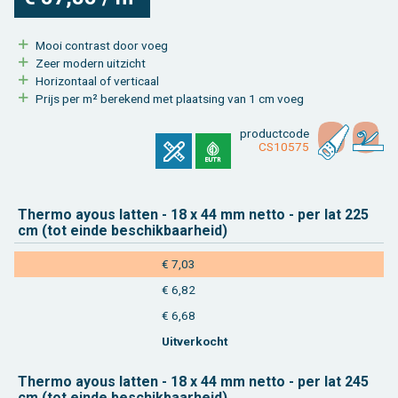
Mooi con­trast door voeg
Zeer mo­dern uit­zicht
Ho­ri­zon­taal of ver­ti­caal
Prijs per m² be­re­kend met plaat­sing van 1 cm voeg
product­code
CS10575
Ther­mo ayous lat­ten - 18 x 44 mm netto - per lat 225
cm (tot einde be­schik­baar­heid)
€ 7,03
€ 6,82
€ 6,68
Uit­ver­kocht
Ther­mo ayous lat­ten - 18 x 44 mm netto - per lat 245
cm (tot einde be­schik­baar­heid)