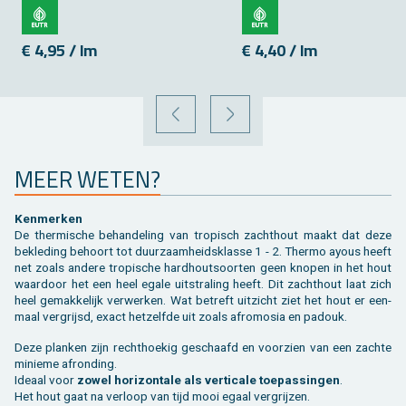
€ 4,95 / lm
€ 4,40 / lm
VORIGE
VOLGENDE
MEER WETEN?
Ken­mer­ken
De ther­mi­sche be­han­de­ling van tro­pisch zacht­hout maakt dat deze
be­kle­ding be­hoort tot duur­zaam­heids­klas­se 1 - 2. Ther­mo ayous heeft
net zoals an­de­re tro­pi­sche hard­hout­soor­ten geen kno­pen in het hout
waar­door het een heel egale uit­stra­ling heeft. Dit zacht­hout laat zich
heel ge­mak­ke­lijk ver­wer­ken. Wat be­treft uit­zicht ziet het hout er een­
maal ver­grijsd, exact het­zelf­de uit zoals af­ro­mo­sia en pa­douk.
Deze plan­ken zijn recht­hoe­kig ge­schaafd en voor­zien van een zach­te
mi­nie­me af­ron­ding.
Ide­aal voor
zowel ho­ri­zon­ta­le als ver­ti­ca­le toe­pas­sin­gen
.
Het hout gaat na ver­loop van tijd mooi egaal ver­grij­zen.