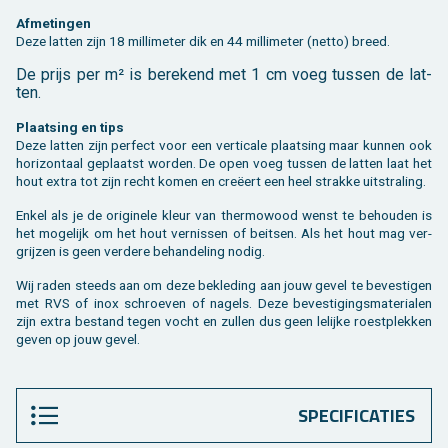
Af­me­tin­gen
Deze lat­ten zijn 18 mil­li­me­ter dik en 44 mil­li­me­ter (netto) breed.
De prijs per m² is be­re­kend met 1 cm voeg tus­sen de lat­
ten.
Plaat­sing en tips
Deze lat­ten zijn per­fect voor een ver­ti­ca­le plaat­sing maar kun­nen ook
ho­ri­zon­taal ge­plaatst wor­den. De open voeg tus­sen de lat­ten laat het
hout extra tot zijn recht komen en creëert een heel strak­ke uit­stra­ling.
Enkel als je de ori­gi­ne­le kleur van ther­mo­wood wenst te be­hou­den is
het mo­ge­lijk om het hout ver­nis­sen of beit­sen. Als het hout mag ver­
grij­zen is geen ver­de­re be­han­de­ling nodig.
Wij raden steeds aan om deze be­kle­ding aan jouw gevel te be­ves­ti­gen
met RVS of inox schroe­ven of na­gels. Deze be­ves­ti­gings­ma­te­ri­a­len
zijn extra be­stand tegen vocht en zul­len dus geen le­lij­ke roest­plek­ken
geven op jouw gevel.
SPECIFICATIES