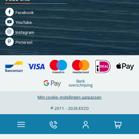
Fa­cebook
You­Tu­be
In­st­agram
Pin­te­rest
Bank
over­schrij­ving
Mijn coo­kie-in­stel­lin­gen aan­pas­sen
© 2011 - 2026 EXZO