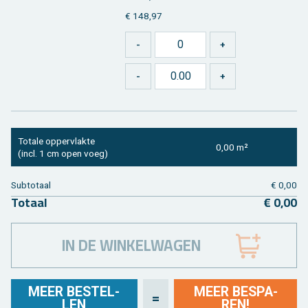
€ 148,97
To­ta­le op­per­vlak­te
0,00 m²
(incl. 1 cm open voeg)
Sub­to­taal
€ 0,00
To­taal
€ 0,00
IN DE WINKELWAGEN
MEER BE­STEL­
MEER BE­SPA­
=
LEN
REN!