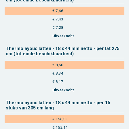
€ 7,66
€ 7,43
€ 7,28
Uit­ver­kocht
Ther­mo ayous lat­ten - 18 x 44 mm netto - per lat 275
cm (tot einde be­schik­baar­heid)
€ 8,60
€ 8,34
€ 8,17
Uit­ver­kocht
Ther­mo ayous lat­ten - 18 x 44 mm netto - per 15
stuks van 305 cm lang
€ 156,81
€ 152,11