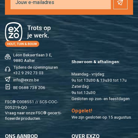
Léon Be­kaert­laan 3 E,
9880 Aal­ter
Show­room & af­ha­lin­gen:
Tij­dens de ope­nings­uren
+32 9 292 73 03
Maan­dag - vrij­dag:
info@​exzo.​be
9u tot 12u30 & 13u30 tot 17u
Za­ter­dag:
BE 0688 738 206
9u tot 12u30
Ge­slo­ten op zon- en feest­da­gen
FSC® C008551 // SCS-COC-
005219-QO
Op­ge­let!
Vraag naar onze FSC® ge­cer­ti­
We zijn ge­slo­ten op 15 au­gus­tus.
fi­ceer­de pro­duc­ten.
ONS AAN­BOD
OVER EXZO