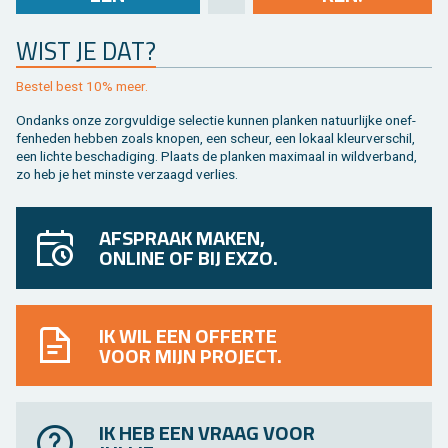
WIST JE DAT?
Be­stel best 10% meer.
On­danks onze zorg­vul­di­ge se­lec­tie kun­nen plan­ken na­tuur­lij­ke on­ef­
fen­he­den heb­ben zoals kno­pen, een scheur, een lo­kaal kleur­ver­schil,
een lich­te be­scha­di­ging. Plaats de plan­ken maxi­maal in wild­ver­band,
zo heb je het min­ste ver­zaagd ver­lies.
AFSPRAAK MAKEN,
ONLINE OF BIJ EXZO.
IK WIL EEN OFFERTE
VOOR MIJN PROJECT.
IK HEB EEN VRAAG VOOR