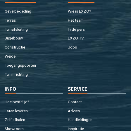
Ge­vel­be­kle­ding
Wie is EXZO?
Ter­ras
Het team
Tuin­af­slui­ting
In de pers
Bij­ge­bouw
EXZO TV
Con­struc­tie
Jobs
Weide
Toe­gangs­poor­ten
Tuin­in­rich­ting
INFO
SER­VI­CE
Hoe be­stel je?
Con­tact
Laten le­ve­ren
Ad­vies
Zelf af­ha­len
Hand­lei­din­gen
Show­room
In­spi­ra­tie