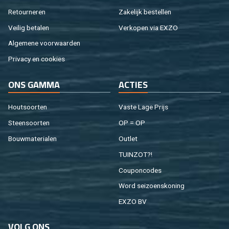
Re­tour­ne­ren
Za­ke­lijk be­stel­len
Vei­lig be­ta­len
Ver­ko­pen via EXZO
Al­ge­me­ne voor­waar­den
Pri­va­cy en coo­kies
ONS GAMMA
AC­TIES
Hout­soor­ten
Vaste Lage Prijs
Steen­soor­ten
OP = OP
Bouw­ma­te­ri­a­len
Out­let
TUIN­ZOT?!
Cou­pon­co­des
Word sei­zoens­ko­ning
EXZO BV
VOLG ONS