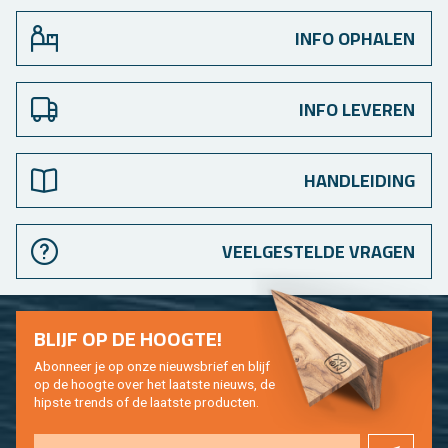
INFO OPHALEN
INFO LEVEREN
HANDLEIDING
VEELGESTELDE VRAGEN
BLIJF OP DE HOOG­TE!
Abon­neer je op onze nieuws­brief en blijf
op de hoog­te over het laat­ste nieuws, de
hip­s­te trends of de laat­ste pro­duc­ten.