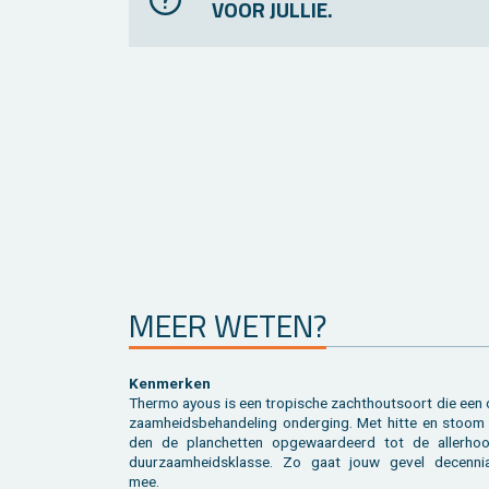
VOOR JULLIE.
MEER WETEN?
Ken­mer­ken
Ther­mo ayous is een tro­pi­sche zacht­hout­soort die een 
zaam­heids­be­han­de­ling on­der­ging. Met hitte en stoom
den de plan­chet­ten op­ge­waar­deerd tot de al­ler­hoo
duur­zaam­heids­klas­se. Zo gaat jouw gevel de­cen­nia
mee.