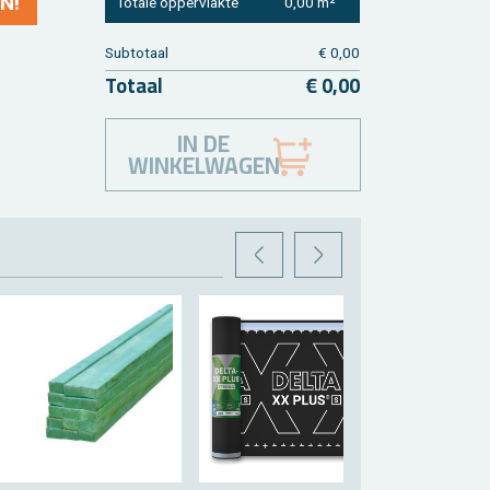
N!
To­ta­le op­per­vlak­te
0,00 m²
Sub­to­taal
€ 0,00
To­taal
€ 0,00
IN DE
WINKELWAGEN
VORIGE
VOLGENDE