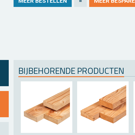
MEER BE­STEL­LEN
=
MEER BE­SPA­RE
BIJ­BE­HO­REN­DE PRO­DUC­TEN