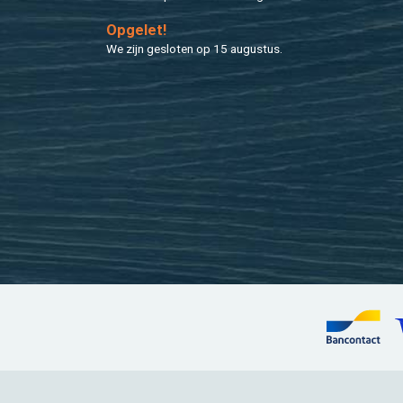
Op­ge­let!
We zijn ge­slo­ten op 15 au­gus­tus.