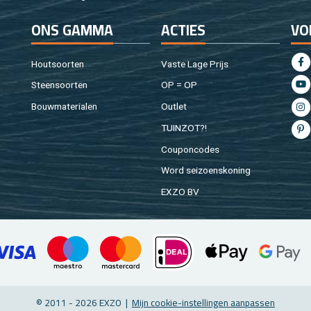
ONS GAMMA
AC­TIES
VO
Hout­soor­ten
Vaste Lage Prijs
Steen­soor­ten
OP = OP
Bouw­ma­te­ri­a­len
Out­let
TUIN­ZOT?!
Cou­pon­co­des
Word sei­zoens­ko­ning
EXZO BV
© 2011 - 2026 EXZO |
Mijn coo­kie-in­stel­lin­gen aan­pas­sen