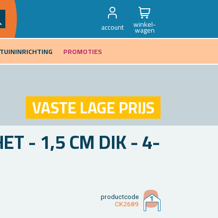
winkel-
account
wagen
TUININRICHTING
PROMOTIES
VASTE LAGE PRIJS
T - 1,5 CM DIK - 4-
product­code
CK2689