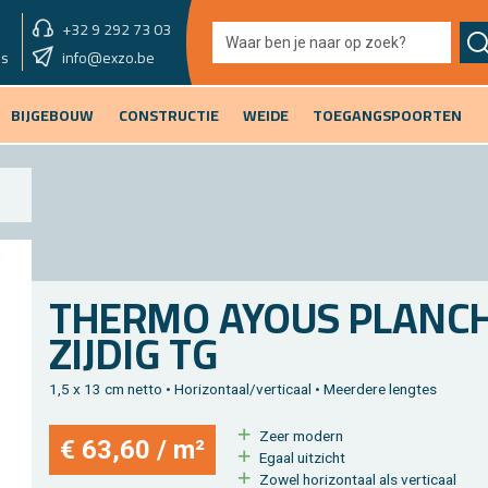
+32 9 292 73 03
showroom vandaag
info@exzo.be
9u - 12u30
es
BIJGEBOUW
CONSTRUCTIE
WEIDE
TOEGANGSPOORTEN
THER­MO AYOUS PLAN­CHE
ZIJ­DIG TG
1,5 x 13 cm netto • Ho­ri­zon­taal/ver­ti­caal • Meer­de­re leng­tes
Zeer mo­dern
€ 63,60 / m²
Egaal uit­zicht
Zowel ho­ri­zon­taal als ver­ti­caal