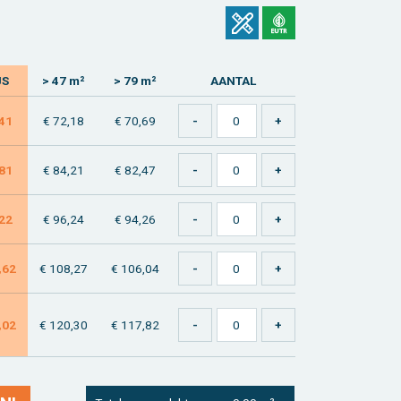
JS
> 47 m²
> 79 m²
AAN­TAL
,41
€ 72,18
€ 70,69
,81
€ 84,21
€ 82,47
,22
€ 96,24
€ 94,26
,62
€ 108,27
€ 106,04
,02
€ 120,30
€ 117,82