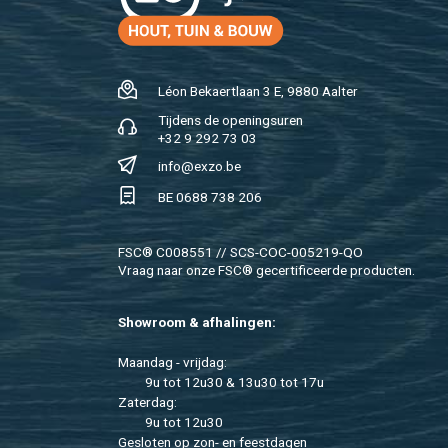
Léon Be­kaert­laan 3 E, 9880 Aal­ter
Tij­dens de ope­nings­uren
+32 9 292 73 03
info@​exzo.​be
BE 0688 738 206
FSC® C008551 // SCS-COC-005219-QO
Vraag naar onze FSC® ge­cer­ti­fi­ceer­de pro­duc­ten.
Show­room & af­ha­lin­gen:
Maan­dag - vrij­dag:
9u tot 12u30 & 13u30 tot 17u
Za­ter­dag:
9u tot 12u30
Ge­slo­ten op zon- en feest­da­gen