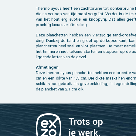
Ther­mo ayous heeft een zacht­brui­ne tot don­ker­brui­ne 
die na ver­loop van tijd mooi ver­grijst. Ver­der is de te­k
van het hout erg sub­tiel en knoop­vrij. Dat alles geef
prach­tig luxu­eu­ze uit­stra­ling.
Deze plan­chet­ten heb­ben een vier­zij­di­ge tand-groef­ve
ding. Dank­zij de tand en groef op de kopse kant, kan 
plan­chet­ten heel snel en vlot plaat­sen. Je moet na­me­li
het tim­me­ren niet tel­kens star­ten en stop­pen op de ac
lig­gen­de lat­ten van de gevel.
Af­me­tin­gen
Deze ther­mo ayous plan­chet­ten heb­ben een breed­te v
cm en een dikte van 1,5 cm. Die dikte maakt hen enor
schikt voor ge­bruik als ge­vel­be­kle­ding, in te­gen­stel­li
de plan­chet van 2,1 cm dik.