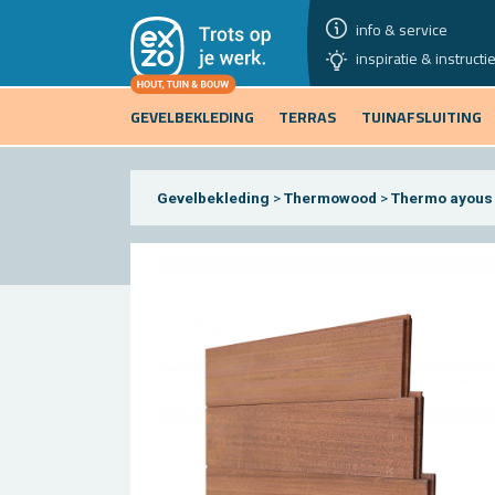
info & service
inspiratie & instructi
GEVELBEKLEDING
TERRAS
TUINAFSLUITING
Gevelbekleding
>
Thermowood
>
Thermo ayous