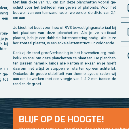
Met hun dikte van 1,5 cm zijn deze plan­chet­ten voor­al ge­
schikt voor het be­kle­den van ge­vels of pla­fonds. Voor het
kleur,
bou­wen van een tuin­wand raden we eer­der de dikte van 2,1
e­ning
cm aan.
t een
Je kiest het best voor inox of RVS be­ves­ti­gings­ma­te­ri­aal bij
het plaat­sen van deze plan­chet­ten. Als je ze ver­ti­caal
r­bin­
plaatst, heb je een dub­be­le lat­ten­ras­te­ring nodig. Als je ze
je je
ho­ri­zon­taal plaatst, is een en­ke­le lat­ten­struc­tuur vol­doen­de.
jk bij
h­ter­
Dank­zij de tand-groef­ver­bin­ding is het bo­ven­dien erg mak­
ke­lijk en snel om deze plan­chet­ten te plaat­sen. De plan­chet­
ten pas­sen na­me­lijk langs alle kan­ten in el­kaar en je hoeft
daar­om niet al­tijd te stop­pen en star­ten op een ach­ter­lat.
an 13
On­danks de goede sta­bi­li­teit van ther­mo ayous, raden wij
m ge­
aan om te wer­ken met een voeg­je van 1 à 2 mm tus­sen de
ng tot
tand en de groef.
BLIJF OP DE HOOG­TE!