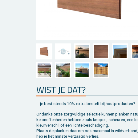
WIST JE DAT?
... je best steeds 10% extra be­stelt bij hout­pro­duc­ten?
On­danks onze zorg­vul­di­ge se­lec­tie kun­nen plan­ken na­tuu
ke on­ef­fen­he­den heb­ben zoals kno­pen, scheu­ren, een lo
kleur­ver­schil of een lich­te be­scha­di­ging.
Plaats de plan­ken daar­om ook maxi­maal in wild­ver­band
heb je het min­ste ver­zaagd ver­lies.