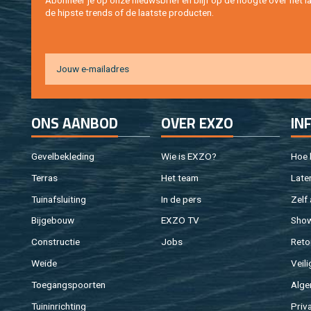
Abon­neer je op onze nieuws­brief en blijf op de hoog­te over het la
de hip­s­te trends of de laat­ste pro­duc­ten.
ONS AAN­BOD
OVER EXZO
IN
Ge­vel­be­kle­ding
Wie is EXZO?
Hoe b
Ter­ras
Het team
Laten
Tuin­af­slui­ting
In de pers
Zelf 
Bij­ge­bouw
EXZO TV
Sho
Con­struc­tie
Jobs
Re­to
Weide
Vei­li
Toe­gangs­poor­ten
Al­ge
Tuin­in­rich­ting
Pri­v