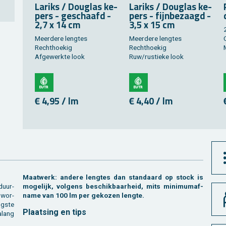
La­riks / Dou­g­las ke­
La­riks / Dou­g­las ke­
pers - ge­schaafd -
pers - fijn­be­zaagd -
2,7 x 14 cm
3,5 x 15 cm
Meer­de­re leng­tes
Meer­de­re leng­tes
Recht­hoe­kig
Recht­hoe­kig
Af­ge­werk­te look
Ruw/rus­tie­ke look
€ 4,95 / lm
€ 4,40 / lm
Maat­werk: an­de­re leng­tes dan stan­daard op stock is
duur­
mo­ge­lijk, vol­gens be­schik­baar­heid, mits mi­ni­mum­af­
 wor­
na­me van 100 lm per ge­ko­zen leng­te.
g­ste
Plaat­sing en tips
­lang