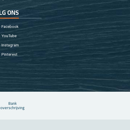
LG ONS
Fa­cebook
You­Tu­be
In­st­agram
Pin­te­rest
Bank
over­schrij­ving