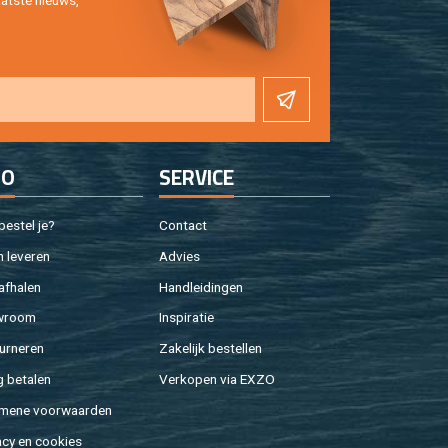
at­ste nieuws,
FO
SER­VI­CE
e­stel je?
Con­tact
 le­ve­ren
Ad­vies
af­ha­len
Hand­lei­din­gen
w­room
In­spi­ra­tie
ur­ne­ren
Za­ke­lijk be­stel­len
g be­ta­len
Ver­ko­pen via EXZO
­me­ne voor­waar­den
a­cy en coo­kies