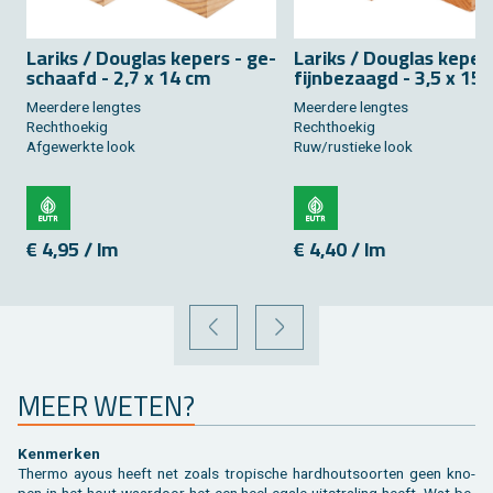
La­riks / Dou­g­las ke­pers - ge­
La­riks / Dou­g­las ke­per
schaafd - 2,7 x 14 cm
fijn­be­zaagd - 3,5 x 15
Meer­de­re leng­tes
Meer­de­re leng­tes
Recht­hoe­kig
Recht­hoe­kig
Af­ge­werk­te look
Ruw/rus­tie­ke look
€ 4,95 / lm
€ 4,40 / lm
VORIGE
VOLGENDE
MEER WETEN?
Ken­mer­ken
Ther­mo ayous heeft net zoals tro­pi­sche hard­hout­soor­ten geen kno­
pen in het hout waar­door het een heel egale uit­stra­ling heeft. Wat be­