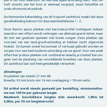
treft uit­zicht ziet het hout er een­maal ver­grijsd, exact het­zelf­de uit
zoals af­ro­mo­sia en pa­douk.
De ther­mi­sche be­han­de­ling van dit tro­pisch zacht­hout maakt dat deze
ge­vel­be­kle­ding be­hoort tot duur­zaam­heids­klas­se 1 - 2.
Deze ther­mo ayous plan­ken met bar­co­de-pro­fiel over­lap­pen me­kaar
waar­door een ef­fect wordt ver­kre­gen van al­le­maal apar­te lat­ten, maar
dit met een ge­slo­ten sys­teem met brede voe­gen. Deze plan­ken zijn
voor­zien van een tand-groef­ver­bin­ding en heb­ben zacht af­ge­ron­de
hoe­ken. Ze kun­nen zowel ho­ri­zon­taal of ver­ti­caal ge­bruikt wor­den en
zor­gen voor een heel mo­der­ne uit­stra­ling van uw gevel. Voor een uniek
ef­fect kan je deze plan­ken ook com­bi­ne­ren waar­bij je cre­a­tief kan om­
gaan met de plaat­sing van ver­schil­len­de breed­tes van deze plan­ken.
Dit zacht­hout laat zich heel ge­mak­ke­lijk ver­wer­ken.
Af­me­tin­gen
De plan­ken zijn steeds 21 mm dik.
Breed­te: 92 mm bruto min 14 mm over­lap­ping = 78 mm netto.
Dit ar­ti­kel wordt steeds ge­maakt per be­stel­ling: mi­ni­mum­af­na­
me van 100 lm per ge­ko­zen leng­te.
Maat­werk: be­schik­ba­re leng­tes mits on­ver­kocht: 1,85m tot
4,85m, per 30 cm leng­te­ver­schil.