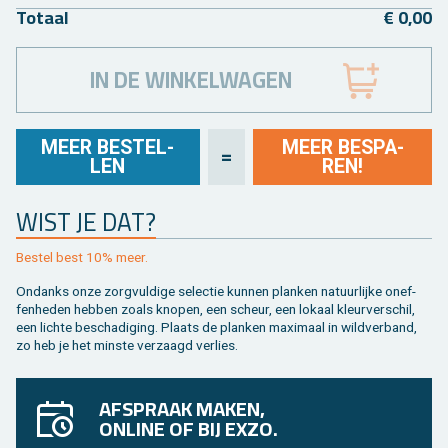
To­taal
€ 0,00
IN DE WINKELWAGEN
MEER BE­STEL­
MEER BE­SPA­
=
LEN
REN!
WIST JE DAT?
Be­stel best 10% meer.
On­danks onze zorg­vul­di­ge se­lec­tie kun­nen plan­ken na­tuur­lij­ke on­ef­
fen­he­den heb­ben zoals kno­pen, een scheur, een lo­kaal kleur­ver­schil,
een lich­te be­scha­di­ging. Plaats de plan­ken maxi­maal in wild­ver­band,
zo heb je het min­ste ver­zaagd ver­lies.
AFSPRAAK MAKEN,
ONLINE OF BIJ EXZO.