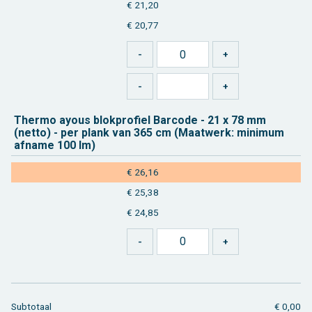
€ 21,20
€ 20,77
Ther­mo ayous blok­pro­fiel Bar­co­de - 21 x 78 mm
(netto) - per plank van 365 cm (Maat­werk: mi­ni­mum
af­na­me 100 lm)
€ 26,16
€ 25,38
€ 24,85
Sub­to­taal
€ 0,00