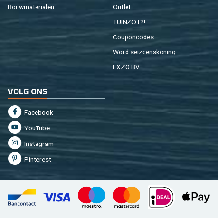
Bouw­ma­te­ri­a­len
Out­let
TUIN­ZOT?!
Cou­pon­co­des
Word sei­zoens­ko­ning
EXZO BV
VOLG ONS
Fa­cebook
You­Tu­be
In­st­agram
Pin­te­rest