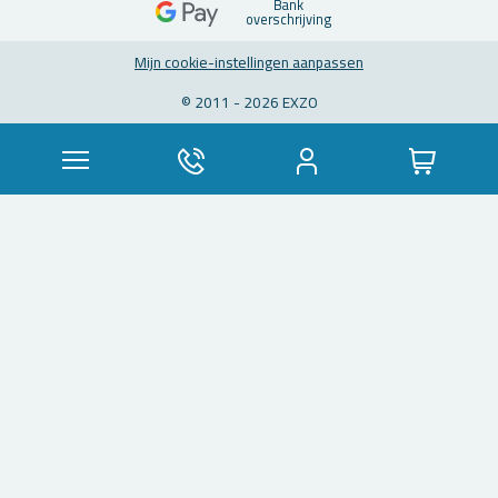
Bank
over­schrij­ving
Mijn coo­kie-in­stel­lin­gen aan­pas­sen
© 2011 - 2026 EXZO