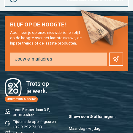
BLIJF OP DE HOOG­TE!
Abon­neer je op onze nieuws­brief en blijf
op de hoog­te over het laat­ste nieuws, de
hip­s­te trends of de laat­ste pro­duc­ten.
Léon Be­kaert­laan 3 E,
9880 Aal­ter
Show­room & af­ha­lin­gen:
Tij­dens de ope­nings­uren
+32 9 292 73 03
Maan­dag - vrij­dag: