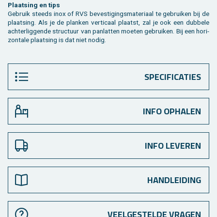
Plaat­sing en tips
Ge­bruik steeds inox of RVS be­ves­ti­gings­ma­te­ri­aal te ge­brui­ken bij de
plaat­sing. Als je de plan­ken ver­ti­caal plaatst, zal je ook een dub­be­le
ach­ter­lig­gen­de struc­tuur van pan­lat­ten moe­ten ge­brui­ken. Bij een ho­ri­
zon­ta­le plaat­sing is dat niet nodig.
SPECIFICATIES
INFO OPHALEN
INFO LEVEREN
HANDLEIDING
VEELGESTELDE VRAGEN