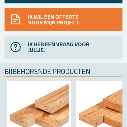
IK WIL EEN OFFERTE
VOOR MIJN PROJECT.
IK HEB EEN VRAAG VOOR
JULLIE.
BIJ­BE­HO­REN­DE PRO­DUC­TEN