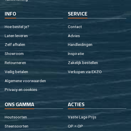
INFO
SER­VI­CE
Hoe be­stel je?
Con­tact
Laten le­ve­ren
Ad­vies
Zelf af­ha­len
Hand­lei­din­gen
Show­room
In­spi­ra­tie
Re­tour­ne­ren
Za­ke­lijk be­stel­len
Vei­lig be­ta­len
Ver­ko­pen via EXZO
Al­ge­me­ne voor­waar­den
Pri­va­cy en coo­kies
ONS GAMMA
AC­TIES
Hout­soor­ten
Vaste Lage Prijs
Steen­soor­ten
OP = OP