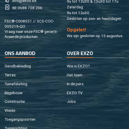
info@​exzo.​be
9u tot 12u30 & 13u30 tot 17u
Za­ter­dag:
BE 0688 738 206
9u tot 12u30
Ge­slo­ten op zon- en feest­da­gen
FSC® C008551 // SCS-COC-
005219-QO
Op­ge­let!
Vraag naar onze FSC® ge­cer­ti­
We zijn ge­slo­ten op 15 au­gus­tus.
fi­ceer­de pro­duc­ten.
ONS AAN­BOD
OVER EXZO
Ge­vel­be­kle­ding
Wie is EXZO?
Ter­ras
Het team
Tuin­af­slui­ting
In de pers
Bij­ge­bouw
EXZO TV
Con­struc­tie
Jobs
Weide
Toe­gangs­poor­ten
Tuin­in­rich­ting