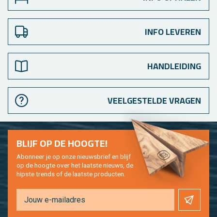
INFO LEVEREN
HANDLEIDING
VEELGESTELDE VRAGEN
BLIJF OP DE HOOG­TE!
Abon­neer je op onze nieuws­brief en blijf
op de hoog­te over het laat­ste nieuws, de
hip­s­te trends of de laat­ste pro­duc­ten.