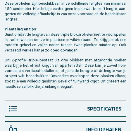
Deze pro­fie­len zijn be­schik­baar in ver­schil­len­de leng­tes van mi­ni­maal
150 cen­ti­me­ter. Hier heb je ech­ter geen keuze wat be­treft leng­te, aan­
ge­zien dit vol­le­dig af­han­ke­lijk is van onze voor­raad en de be­schik­ba­re
leng­tes.
Plaat­sing en tips
Juist omdat de leng­te van deze tri­ple blok­pro­fie­len niet te voor­spel­len
is, raden we aan om ze te plaat­sen in wild­ver­band. Zo krijg je ook een
mo­dern ge­heel en val­len naden tus­sen twee plan­ken min­der op. Ook
ver­zaagd ver­lies kan je zo goed op­van­gen.
Dit Z-pro­fiel tri­ple be­staat uit drie blok­ken met af­ge­ron­de hoe­ken
waar­bij je het ef­fect krijgt van apar­te lat­ten. Deze kan je zowel ho­ri­
zon­taal als ver­ti­caal in­stal­le­ren, of je nu de hoog­te of de leng­te van je
pro­ject wilt be­na­druk­ken. Bo­ven­dien over­lap­pen deze plan­ken el­kaar,
zodat je een vol­le­dig ge­slo­ten gevel of tuin­wand krijgt. Dit creëert een
naad­lo­ze aan­blik die ja­ren­lang mee­gaat.
SPECIFICATIES
INFO OPHALEN