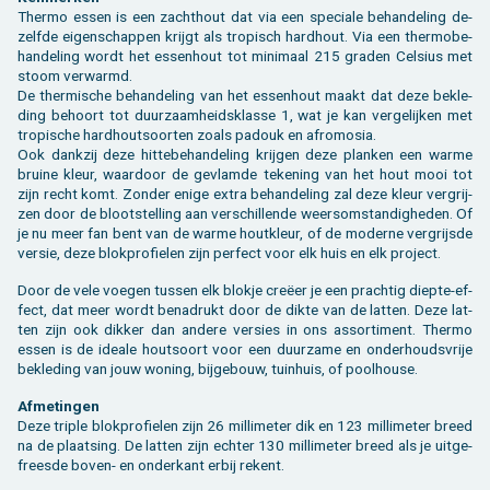
Ther­mo essen is een zacht­hout dat via een spe­ci­a­le be­han­de­ling de­
zelf­de ei­gen­schap­pen krijgt als tro­pisch hard­hout. Via een ther­mo­be­
han­de­ling wordt het es­sen­hout tot mi­ni­maal 215 gra­den Cel­si­us met
stoom ver­warmd.
De ther­mi­sche be­han­de­ling van het es­sen­hout maakt dat deze be­kle­
ding be­hoort tot duur­zaam­heids­klas­se 1, wat je kan ver­ge­lij­ken met
tro­pi­sche hard­hout­soor­ten zoals pa­douk en af­ro­mo­sia.
Ook dank­zij deze hit­te­be­han­de­ling krij­gen deze plan­ken een warme
brui­ne kleur, waar­door de ge­vlam­de te­ke­ning van het hout mooi tot
zijn recht komt. Zon­der enige extra be­han­de­ling zal deze kleur ver­grij­
zen door de bloot­stel­ling aan ver­schil­len­de weers­om­stan­dig­he­den. Of
je nu meer fan bent van de warme hout­kleur, of de mo­der­ne ver­grijs­de
ver­sie, deze blok­pro­fie­len zijn per­fect voor elk huis en elk pro­ject.
Door de vele voe­gen tus­sen elk blok­je creëer je een prach­tig diep­te-ef­
fect, dat meer wordt be­na­drukt door de dikte van de lat­ten. Deze lat­
ten zijn ook dik­ker dan an­de­re ver­sies in ons as­sor­ti­ment. Ther­mo
essen is de ide­a­le hout­soort voor een duur­za­me en on­der­houds­vrije
be­kle­ding van jouw wo­ning, bij­ge­bouw, tuin­huis, of pool­hou­se.
Af­me­tin­gen
Deze tri­ple blok­pro­fie­len zijn 26 mil­li­me­ter dik en 123 mil­li­me­ter breed
na de plaat­sing. De lat­ten zijn ech­ter 130 mil­li­me­ter breed als je uit­ge­
frees­de boven- en on­der­kant erbij re­kent.