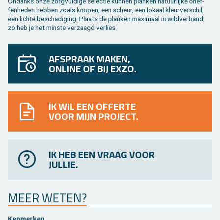
On­danks onze zorg­vul­di­ge se­lec­tie kun­nen plan­ken na­tuur­lij­ke on­ef­
fen­he­den heb­ben zoals kno­pen, een scheur, een lo­kaal kleur­ver­schil,
een lich­te be­scha­di­ging. Plaats de plan­ken maxi­maal in wild­ver­band,
zo heb je het min­ste ver­zaagd ver­lies.
AFSPRAAK MAKEN,
ONLINE OF BIJ EXZO.
IK WIL EEN OFFERTE
VOOR MIJN PROJECT.
IK HEB EEN VRAAG VOOR
JULLIE.
MEER WETEN?
Ken­mer­ken