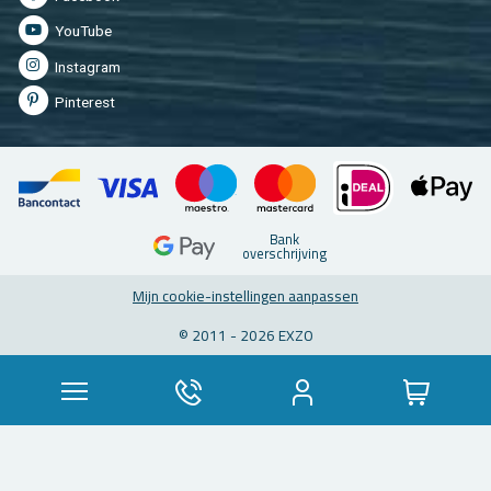
You­Tu­be
In­st­agram
Pin­te­rest
Bank
over­schrij­ving
Mijn coo­kie-in­stel­lin­gen aan­pas­sen
© 2011 - 2026 EXZO