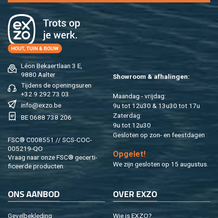
Léon Be­kaert­laan 3 E,
9880 Aal­ter
Show­room & af­ha­lin­gen:
Tij­dens de ope­nings­uren
+32 9 292 73 03
Maan­dag - vrij­dag:
info@​exzo.​be
9u tot 12u30 & 13u30 tot 17u
Za­ter­dag:
BE 0688 738 206
9u tot 12u30
Ge­slo­ten op zon- en feest­da­gen
FSC® C008551 // SCS-COC-
005219-QO
Op­ge­let!
Vraag naar onze FSC® ge­cer­ti­
We zijn ge­slo­ten op 15 au­gus­tus.
fi­ceer­de pro­duc­ten.
ONS AAN­BOD
OVER EXZO
Ge­vel­be­kle­ding
Wie is EXZO?