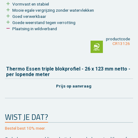
Vorm­vast en sta­biel
Mooie egale ver­grij­zing zon­der wa­ter­vlek­ken
Goed ver­werk­baar
Goede weer­stand tegen ver­rot­ting
Plaat­sing in wild­ver­band
product­code
CR13126
Ther­mo Essen tri­ple blok­pro­fiel - 26 x 123 mm netto -
per lo­pen­de meter
Prijs op aan­vraag
WIST JE DAT?
Be­stel best 10% meer.