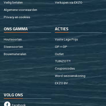
Vei­lig be­ta­len
Ver­ko­pen via EXZO
Al­ge­me­ne voor­waar­den
Pri­va­cy en coo­kies
ONS GAMMA
AC­TIES
Hout­soor­ten
Vaste Lage Prijs
Steen­soor­ten
OP = OP
Bouw­ma­te­ri­a­len
Out­let
TUIN­ZOT?!
Cou­pon­co­des
Word sei­zoens­ko­ning
EXZO BV
VOLG ONS
Fa­cebook