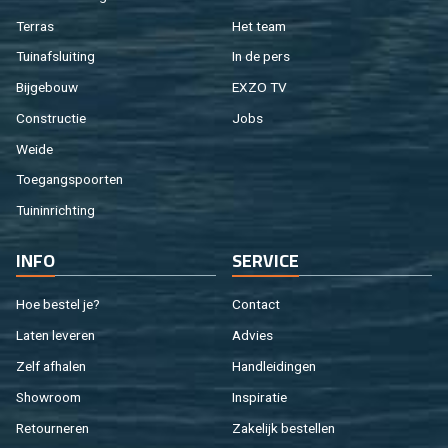
Ter­ras
Het team
Tuin­af­slui­ting
In de pers
Bij­ge­bouw
EXZO TV
Con­struc­tie
Jobs
Weide
Toe­gangs­poor­ten
Tuin­in­rich­ting
INFO
SER­VI­CE
Hoe be­stel je?
Con­tact
Laten le­ve­ren
Ad­vies
Zelf af­ha­len
Hand­lei­din­gen
Show­room
In­spi­ra­tie
Re­tour­ne­ren
Za­ke­lijk be­stel­len