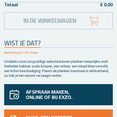
To­taal
€ 0,00
IN DE WINKELWAGEN
WIST JE DAT?
Be­stel best 10% meer.
On­danks onze zorg­vul­di­ge se­lec­tie kun­nen plan­ken na­tuur­lij­ke on­ef­
fen­he­den heb­ben zoals kno­pen, een scheur, een lo­kaal kleur­ver­schil,
een lich­te be­scha­di­ging. Plaats de plan­ken maxi­maal in wild­ver­band,
zo heb je het min­ste ver­zaagd ver­lies.
AFSPRAAK MAKEN,
ONLINE OF BIJ EXZO.