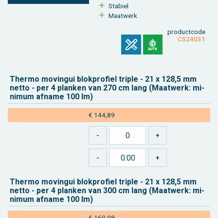
Sta­biel
Maat­werk
product­code
CS24031
Ther­mo mo­vin­gui blok­pro­fiel tri­ple - 21 x 128,5 mm
netto -
per 4
plan­ken van 270 cm lang (Maat­werk: mi­
ni­mum af­na­me 100 lm)
€ 144,89
Ther­mo mo­vin­gui blok­pro­fiel tri­ple - 21 x 128,5 mm
netto -
per 4
plan­ken van 300 cm lang (Maat­werk: mi­
ni­mum af­na­me 100 lm)
€ 160,98