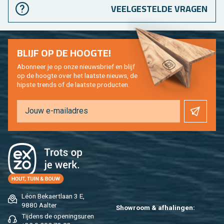
VEELGESTELDE VRAGEN
BLIJF OP DE HOOG­TE!
Abon­neer je op onze nieuws­brief en blijf
op de hoog­te over het laat­ste nieuws, de
hip­s­te trends of de laat­ste pro­duc­ten.
Léon Be­kaert­laan 3 E,
9880 Aal­ter
Show­room & af­ha­lin­gen:
Tij­dens de ope­nings­uren