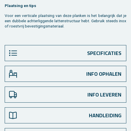
Plaat­sing en tips
Voor een ver­ti­ca­le plaat­sing van deze plan­ken is het be­lang­rijk dat je
een dub­be­le ach­ter­lig­gen­de lat­ten­struc­tuur hebt. Ge­bruik steeds inox
of roest­vrij be­ves­ti­gings­ma­te­ri­aal.
SPECIFICATIES
INFO OPHALEN
INFO LEVEREN
HANDLEIDING