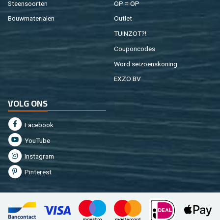
Steen­soor­ten
OP = OP
Bouw­ma­te­ri­a­len
Out­let
TUIN­ZOT?!
Cou­pon­co­des
Word sei­zoens­ko­ning
EXZO BV
VOLG ONS
Fa­cebook
You­Tu­be
In­st­agram
Pin­te­rest