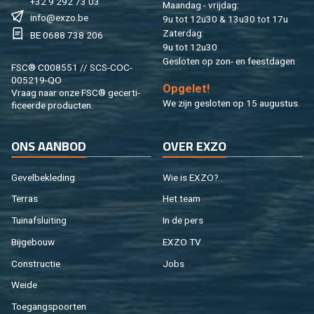
+32 9 292 73 03
Maan­dag - vrij­dag:
info@​exzo.​be
9u tot 12u30 & 13u30 tot 17u
Za­ter­dag:
BE 0688 738 206
9u tot 12u30
Ge­slo­ten op zon- en feest­da­gen
FSC® C008551 // SCS-COC-
005219-QO
Op­ge­let!
Vraag naar onze FSC® ge­cer­ti­
We zijn ge­slo­ten op 15 au­gus­tus.
fi­ceer­de pro­duc­ten.
ONS AAN­BOD
OVER EXZO
Ge­vel­be­kle­ding
Wie is EXZO?
Ter­ras
Het team
Tuin­af­slui­ting
In de pers
Bij­ge­bouw
EXZO TV
Con­struc­tie
Jobs
Weide
Toe­gangs­poor­ten