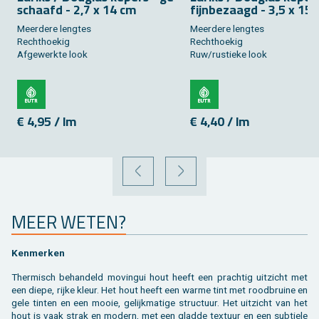
schaafd - 2,7 x 14 cm
fijn­be­zaagd - 3,5 x 15
Meer­de­re leng­tes
Meer­de­re leng­tes
Recht­hoe­kig
Recht­hoe­kig
Af­ge­werk­te look
Ruw/rus­tie­ke look
€ 4,95 / lm
€ 4,40 / lm
VORIGE
VOLGENDE
MEER WETEN?
Ken­mer­ken
Ther­misch be­han­deld mo­vin­gui hout heeft een prach­tig uit­zicht met
een diepe, rijke kleur. Het hout heeft een warme tint met rood­brui­ne en
gele tin­ten en een mooie, ge­lijk­ma­ti­ge struc­tuur. Het uit­zicht van het
hout is vaak strak en mo­dern, met een glad­de tex­tuur en een sub­tie­le