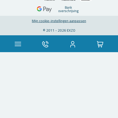
Bank
over­schrij­ving
Mijn coo­kie-in­stel­lin­gen aan­pas­sen
© 2011 - 2026 EXZO