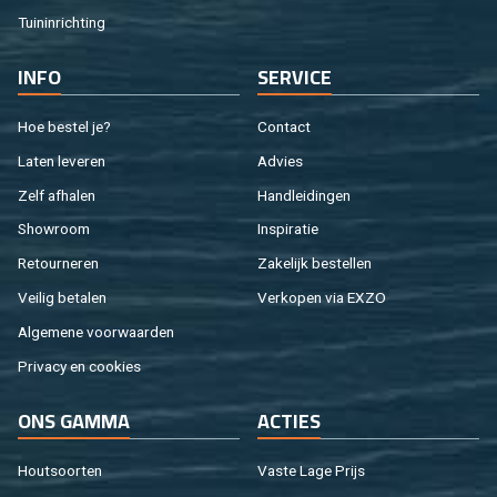
Tuin­in­rich­ting
INFO
SER­VI­CE
Hoe be­stel je?
Con­tact
Laten le­ve­ren
Ad­vies
Zelf af­ha­len
Hand­lei­din­gen
Show­room
In­spi­ra­tie
Re­tour­ne­ren
Za­ke­lijk be­stel­len
Vei­lig be­ta­len
Ver­ko­pen via EXZO
Al­ge­me­ne voor­waar­den
Pri­va­cy en coo­kies
ONS GAMMA
AC­TIES
Hout­soor­ten
Vaste Lage Prijs