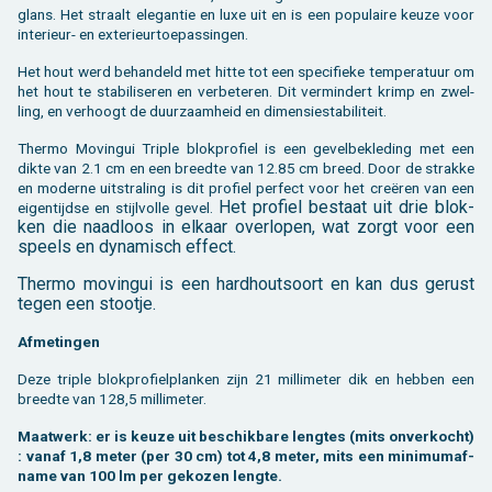
glans. Het straalt ele­gan­tie en luxe uit en is een po­pu­lai­re keuze voor
in­te­ri­eur- en ex­te­ri­eur­toe­pas­sin­gen.
Het hout werd be­han­deld met hitte tot een spe­ci­fie­ke tem­pe­ra­tuur om
het hout te sta­bi­li­se­ren en ver­be­te­ren. Dit ver­min­dert krimp en zwel­
ling, en ver­hoogt de duur­zaam­heid en di­men­sie­sta­bi­li­teit.
Ther­mo Mo­vin­gui Tri­ple blok­pro­fiel is een ge­vel­be­kle­ding met een
dikte van 2.1 cm en een breed­te van 12.85 cm breed. Door de strak­ke
en mo­der­ne uit­stra­ling is dit pro­fiel per­fect voor het creëren van een
Het pro­fiel be­staat uit drie blok­
ei­gen­tijd­se en stijl­vol­le gevel.
ken die naad­loos in el­kaar over­lo­pen, wat zorgt voor een
speels en dy­na­misch ef­fect.
Ther­mo mo­vin­gui is een hard­hout­soort en kan dus ge­rust
tegen een stoot­je.
Af­me­tin­gen
Deze tri­ple blok­pro­fiel­plan­ken zijn 21 mil­li­me­ter dik en heb­ben een
breed­te van 128,5 mil­li­me­ter.
Maat­werk: er is keuze uit be­schik­ba­re leng­tes (mits on­ver­kocht)
: vanaf 1,8 meter (per 30 cm) tot 4,8 meter, mits een mi­ni­mum­af­
na­me van 100 lm per ge­ko­zen leng­te.