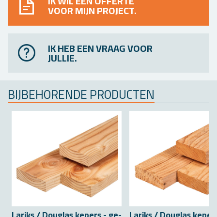
IK WIL EEN OFFERTE
VOOR MIJN PROJECT.
IK HEB EEN VRAAG VOOR
JULLIE.
BIJ­BE­HO­REN­DE PRO­DUC­TEN
La­riks / Dou­g­las ke­pers - ge­
La­riks / Dou­g­las ke­per