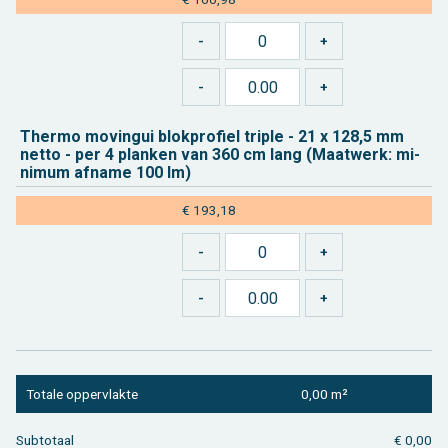
Ther­mo mo­vin­gui blok­pro­fiel tri­ple - 21 x 128,5 mm
netto -
per 4
plan­ken van 360 cm lang (Maat­werk: mi­
ni­mum af­na­me 100 lm)
€ 193,18
To­ta­le op­per­vlak­te
0,00 m²
Sub­to­taal
€ 0,00