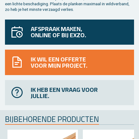
een lich­te be­scha­di­ging. Plaats de plan­ken maxi­maal in wild­ver­band,
zo heb je het min­ste ver­zaagd ver­lies.
AFSPRAAK MAKEN,
ONLINE OF BIJ EXZO.
IK WIL EEN OFFERTE
VOOR MIJN PROJECT.
IK HEB EEN VRAAG VOOR
JULLIE.
BIJ­BE­HO­REN­DE PRO­DUC­TEN