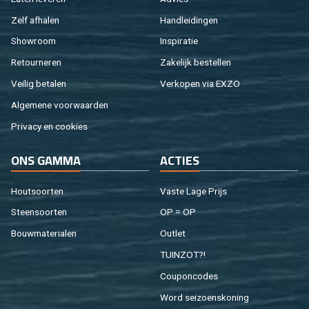
Zelf af­ha­len
Hand­lei­din­gen
Show­room
In­spi­ra­tie
Re­tour­ne­ren
Za­ke­lijk be­stel­len
Vei­lig be­ta­len
Ver­ko­pen via EXZO
Al­ge­me­ne voor­waar­den
Pri­va­cy en coo­kies
ONS GAMMA
AC­TIES
Hout­soor­ten
Vaste Lage Prijs
Steen­soor­ten
OP = OP
Bouw­ma­te­ri­a­len
Out­let
TUIN­ZOT?!
Cou­pon­co­des
Word sei­zoens­ko­ning