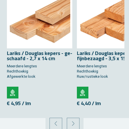
La­riks / Dou­g­las ke­pers - ge­
La­riks / Dou­g­las ke­per
schaafd - 2,7 x 14 cm
fijn­be­zaagd - 3,5 x 15
Meer­de­re leng­tes
Meer­de­re leng­tes
Recht­hoe­kig
Recht­hoe­kig
Af­ge­werk­te look
Ruw/rus­tie­ke look
€ 4,95 / lm
€ 4,40 / lm