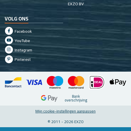
EXZO BV
VOLG ONS
Fa­cebook
You­Tu­be
In­st­agram
Pin­te­rest
Bank
over­schrij­ving
Mijn coo­kie-in­stel­lin­gen aan­pas­sen
© 2011 - 2026 EXZO