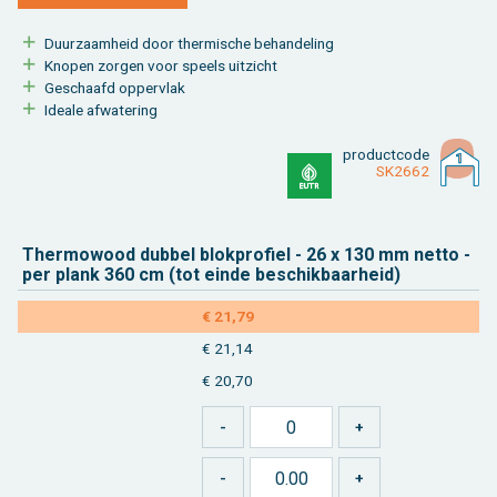
Duur­zaam­heid door ther­mi­sche be­han­de­ling
Kno­pen zor­gen voor speels uit­zicht
Ge­schaafd op­per­vlak
Ide­a­le af­wa­te­ring
product­code
SK2662
Ther­mo­wood dub­bel blok­pro­fiel - 26 x 130 mm netto -
per plank 360 cm (tot einde be­schik­baar­heid)
€ 21,79
€ 21,14
€ 20,70