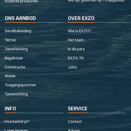
fi­ceer­de pro­duc­ten.
ONS AAN­BOD
OVER EXZO
Ge­vel­be­kle­ding
Wie is EXZO?
Ter­ras
Het team
Tuin­af­slui­ting
In de pers
Bij­ge­bouw
EXZO TV
Con­struc­tie
Jobs
Weide
Toe­gangs­poor­ten
Tuin­in­rich­ting
INFO
SER­VI­CE
Hoe be­stel je?
Con­tact
Laten le­ve­ren
Ad­vies