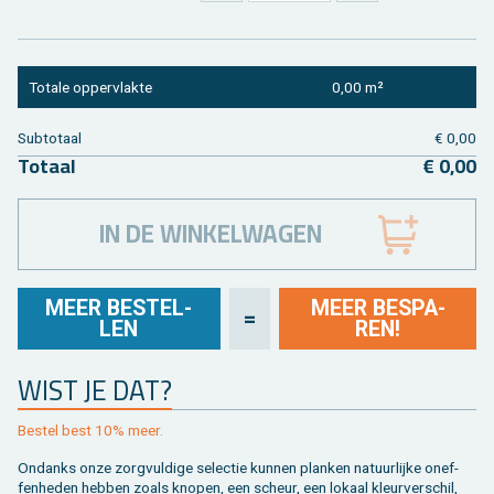
To­ta­le op­per­vlak­te
0,00 m²
Sub­to­taal
€ 0,00
To­taal
€ 0,00
IN DE WINKELWAGEN
MEER BE­STEL­
MEER BE­SPA­
=
LEN
REN!
WIST JE DAT?
Be­stel best 10% meer.
On­danks onze zorg­vul­di­ge se­lec­tie kun­nen plan­ken na­tuur­lij­ke on­ef­
fen­he­den heb­ben zoals kno­pen, een scheur, een lo­kaal kleur­ver­schil,