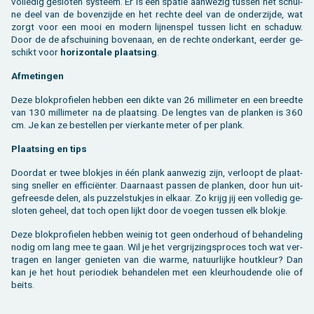
vol­le­dig ge­slo­ten sys­teem. Er is een spa­tie aan­we­zig tus­sen het schui­
ne deel van de bo­ven­zij­de en het rech­te deel van de on­der­zij­de, wat
zorgt voor een mooi en mo­dern lij­nen­spel tus­sen licht en scha­duw.
Door de de af­schui­ning bo­ven­aan, en de rech­te on­der­kant, eer­der ge­
schikt voor
ho­ri­zon­ta­le plaat­sing
.
Af­me­tin­gen
Deze blok­pro­fie­len heb­ben een dikte van 26 mil­li­me­ter en een breed­te
van 130 mil­li­me­ter na de plaat­sing. De leng­tes van de plan­ken is 360
cm. Je kan ze be­stel­len per vier­kan­te meter of per plank.
Plaat­sing en tips
Door­dat er twee blok­jes in één plank aan­we­zig zijn, ver­loopt de plaat­
sing snel­ler en ef­fi­ciënter. Daar­naast pas­sen de plan­ken, door hun uit­
ge­frees­de delen, als puz­zel­stuk­jes in el­kaar. Zo krijg jij een vol­le­dig ge­
slo­ten ge­heel, dat toch open lijkt door de voe­gen tus­sen elk blok­je.
Deze blok­pro­fie­len heb­ben wei­nig tot geen on­der­houd of be­han­de­ling
nodig om lang mee te gaan. Wil je het ver­grij­zings­pro­ces toch wat ver­
tra­gen en lan­ger ge­nie­ten van die warme, na­tuur­lij­ke hout­kleur? Dan
kan je het hout pe­ri­o­diek be­han­de­len met een kleur­hou­den­de olie of
beits.