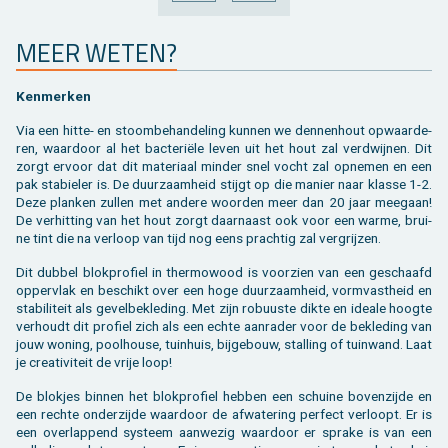
VORIGE
VOLGENDE
MEER WETEN?
Ken­mer­ken
Via een hitte- en stoom­be­han­de­ling kun­nen we den­nen­hout op­waar­de­
ren, waar­door al het bac­te­riële leven uit het hout zal ver­dwij­nen. Dit
zorgt er­voor dat dit ma­te­ri­aal min­der snel vocht zal op­ne­men en een
pak sta­bie­ler is. De duur­zaam­heid stijgt op die ma­nier naar klas­se 1-2.
Deze plan­ken zul­len met an­de­re woor­den meer dan 20 jaar mee­gaan!
De ver­hit­ting van het hout zorgt daar­naast ook voor een warme, brui­
ne tint die na ver­loop van tijd nog eens prach­tig zal ver­grij­zen.
Dit dub­bel blok­pro­fiel in ther­mo­wood is voor­zien van een ge­schaafd
op­per­vlak en be­schikt over een hoge duur­zaam­heid, vorm­vast­heid en
sta­bi­li­teit als ge­vel­be­kle­ding. Met zijn ro­buus­te dikte en ide­a­le hoog­te
ver­houdt dit pro­fiel zich als een echte aan­ra­der voor de be­kle­ding van
jouw wo­ning, pool­hou­se, tuin­huis, bij­ge­bouw, stal­ling of tuin­wand. Laat
je cre­a­ti­vi­teit de vrije loop!
De blok­jes bin­nen het blok­pro­fiel heb­ben een schui­ne bo­ven­zij­de en
een rech­te on­der­zij­de waar­door de af­wa­te­ring per­fect ver­loopt. Er is
een over­lap­pend sys­teem aan­we­zig waar­door er spra­ke is van een