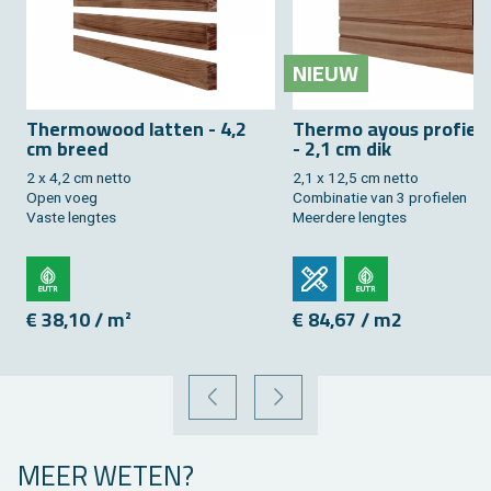
NIEUW
Ther­mo­wood lat­ten - 4,2
Ther­mo ayous pro­fiel
cm breed
- 2,1 cm dik
2 x 4,2 cm netto
2,1 x 12,5 cm netto
Open voeg
Com­bi­na­tie van 3 pro­fie­len
Vaste leng­tes
Meer­de­re leng­tes
€ 38,10 / m²
€ 84,67 / m2
VORIGE
VOLGENDE
MEER WETEN?