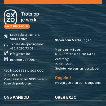
Léon Be­kaert­laan 3 E,
9880 Aal­ter
Show­room & af­ha­lin­gen:
Tij­dens de ope­nings­uren
+32 9 292 73 03
Maan­dag - vrij­dag:
info@​exzo.​be
9u tot 12u30 & 13u30 tot 17u
Za­ter­dag:
BE 0688 738 206
9u tot 12u30
Ge­slo­ten op zon- en feest­da­gen
FSC® C008551 // SCS-COC-
005219-QO
Op­ge­let!
Vraag naar onze FSC® ge­cer­ti­
We zijn ge­slo­ten op 15 au­gus­tus.
fi­ceer­de pro­duc­ten.
ONS AAN­BOD
OVER EXZO