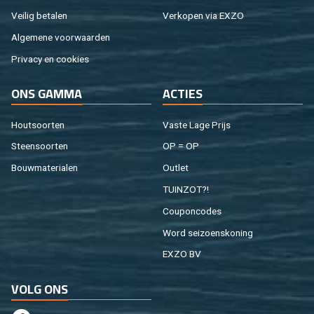
Vei­lig be­ta­len
Ver­ko­pen via EXZO
Al­ge­me­ne voor­waar­den
Pri­va­cy en coo­kies
ONS GAMMA
AC­TIES
Hout­soor­ten
Vaste Lage Prijs
Steen­soor­ten
OP = OP
Bouw­ma­te­ri­a­len
Out­let
TUIN­ZOT?!
Cou­pon­co­des
Word sei­zoens­ko­ning
EXZO BV
VOLG ONS