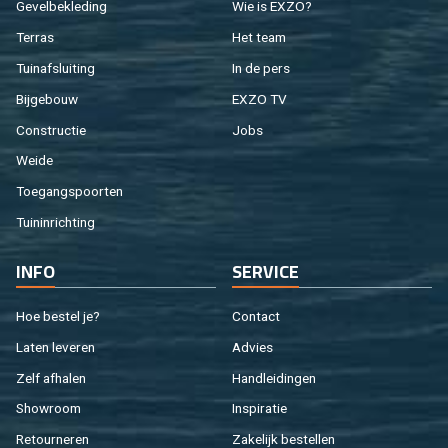
Ge­vel­be­kle­ding
Wie is EXZO?
Ter­ras
Het team
Tuin­af­slui­ting
In de pers
Bij­ge­bouw
EXZO TV
Con­struc­tie
Jobs
Weide
Toe­gangs­poor­ten
Tuin­in­rich­ting
INFO
SER­VI­CE
Hoe be­stel je?
Con­tact
Laten le­ve­ren
Ad­vies
Zelf af­ha­len
Hand­lei­din­gen
Show­room
In­spi­ra­tie
Re­tour­ne­ren
Za­ke­lijk be­stel­len