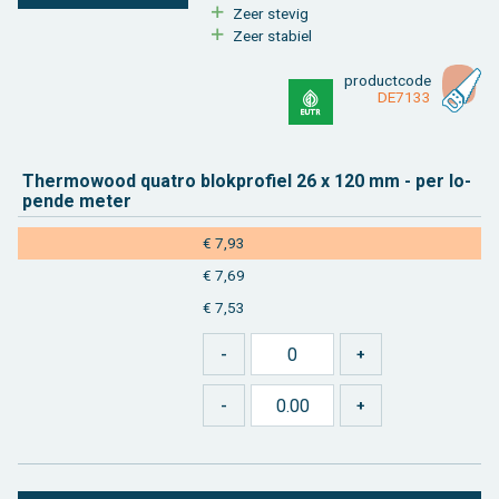
Zeer ste­vig
Zeer sta­biel
product­code
DE7133
Ther­mo­wood qua­tro blok­pro­fiel 26 x 120 mm - per lo­
pen­de meter
€ 7,93
€ 7,69
€ 7,53