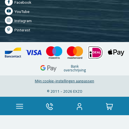
Fa­cebook
You­Tu­be
In­st­agram
Pin­te­rest
Bank
over­schrij­ving
Mijn coo­kie-in­stel­lin­gen aan­pas­sen
© 2011 - 2026 EXZO