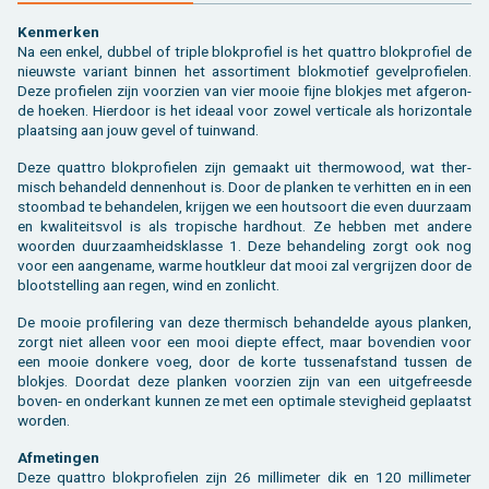
Ken­mer­ken
Na een enkel, dub­bel of tri­ple blok­pro­fiel is het quat­tro blok­pro­fiel de
nieuw­ste va­ri­ant bin­nen het as­sor­ti­ment blok­mo­tief ge­vel­pro­fie­len.
Deze pro­fie­len zijn voor­zien van vier mooie fijne blok­jes met af­ge­ron­
de hoe­ken. Hier­door is het ide­aal voor zowel ver­ti­ca­le als ho­ri­zon­ta­le
plaat­sing aan jouw gevel of tuin­wand.
Deze quat­tro blok­pro­fie­len zijn ge­maakt uit ther­mo­wood, wat ther­
misch be­han­deld den­nen­hout is. Door de plan­ken te ver­hit­ten en in een
stoom­bad te be­han­de­len, krij­gen we een hout­soort die even duur­zaam
en kwa­li­teits­vol is als tro­pi­sche hard­hout. Ze heb­ben met an­de­re
woor­den duur­zaam­heids­klas­se 1. Deze be­han­de­ling zorgt ook nog
voor een aan­ge­na­me, warme hout­kleur dat mooi zal ver­grij­zen door de
bloot­stel­ling aan regen, wind en zon­licht.
De mooie pro­fi­le­ring van deze ther­misch be­han­del­de ayous plan­ken,
zorgt niet al­leen voor een mooi diep­te ef­fect, maar bo­ven­dien voor
een mooie don­ke­re voeg, door de korte tus­sen­af­stand tus­sen de
blok­jes. Door­dat deze plan­ken voor­zien zijn van een uit­ge­frees­de
boven- en on­der­kant kun­nen ze met een op­ti­ma­le ste­vig­heid ge­plaatst
wor­den.
Af­me­tin­gen
Deze quat­tro blok­pro­fie­len zijn 26 mil­li­me­ter dik en 120 mil­li­me­ter