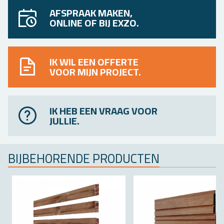
AFSPRAAK MAKEN,
ONLINE OF BIJ EXZO.
IK WIL EEN OFFERTE
VOOR MIJN PROJECT.
IK HEB EEN VRAAG VOOR
JULLIE.
BIJ­BE­HO­REN­DE PRO­DUC­TEN