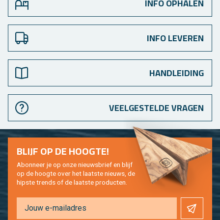
INFO OPHALEN
INFO LEVEREN
HANDLEIDING
VEELGESTELDE VRAGEN
BLIJF OP DE HOOG­TE!
Abon­neer je op onze nieuws­brief en blijf
op de hoog­te over het laat­ste nieuws, de
hip­s­te trends of de laat­ste pro­duc­ten.