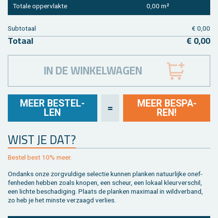
To­ta­le op­per­vlak­te
0,00 m²
Sub­to­taal
€ 0,00
To­taal
€ 0,00
IN DE WINKELWAGEN
MEER BE­STEL­
MEER BE­SPA­
=
LEN
REN!
WIST JE DAT?
Be­stel best 10% meer.
On­danks onze zorg­vul­di­ge se­lec­tie kun­nen plan­ken na­tuur­lij­ke on­ef­
fen­he­den heb­ben zoals kno­pen, een scheur, een lo­kaal kleur­ver­schil,
een lich­te be­scha­di­ging. Plaats de plan­ken maxi­maal in wild­ver­band,
zo heb je het min­ste ver­zaagd ver­lies.