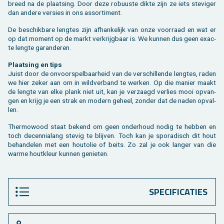
breed na de plaat­sing. Door deze ro­buus­te dikte zijn ze iets ste­vi­ger
dan an­de­re ver­sies in ons as­sor­ti­ment.
De be­schik­ba­re leng­tes zijn af­han­ke­lijk van onze voor­raad en wat er
op dat mo­ment op de markt ver­krijg­baar is. We kun­nen dus geen exac­
te leng­te ga­ran­de­ren.
Plaat­sing en tips
Juist door de on­voor­spel­baar­heid van de ver­schil­len­de leng­tes, raden
we hier zeker aan om in wild­ver­band te wer­ken. Op die ma­nier maakt
de leng­te van elke plank niet uit, kan je ver­zaagd ver­lies mooi op­van­
gen en krijg je een strak en mo­dern ge­heel, zon­der dat de naden op­val­
len.
Ther­mo­wood staat be­kend om geen on­der­houd nodig te heb­ben en
toch de­cen­nia­lang ste­vig te blij­ven. Toch kan je spo­ra­disch dit hout
be­han­de­len met een hout­olie of beits. Zo zal je ook lan­ger van die
warme hout­kleur kun­nen ge­nie­ten.
SPECIFICATIES