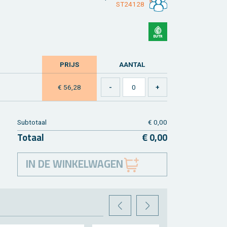
ST24128
PRIJS
AAN­TAL
€ 56,28
Sub­to­taal
€ 0,00
To­taal
€ 0,00
IN DE WINKELWAGEN
VORIGE
VOLGENDE