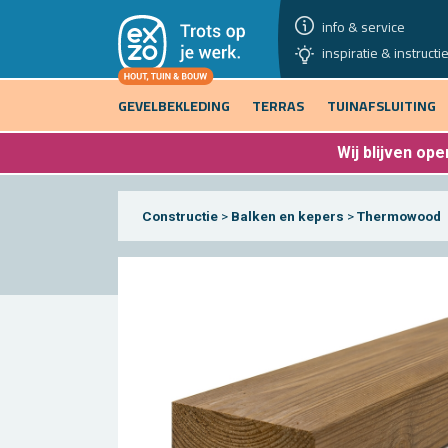
info & service
inspiratie & instructi
GEVELBEKLEDING
TERRAS
TUINAFSLUITING
Wij blijven
open
Constructie
>
Balken en kepers
>
Thermowood