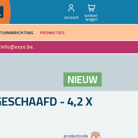
winkel-
account
wagen
TUININRICHTING
PROMOTIES
f
info@exzo.be
.
NIEUW
­SCHAAFD - 4,2 X
product­code