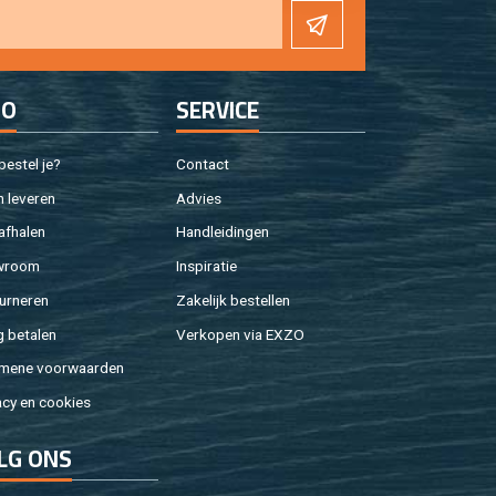
FO
SER­VI­CE
e­stel je?
Con­tact
 le­ve­ren
Ad­vies
af­ha­len
Hand­lei­din­gen
w­room
In­spi­ra­tie
ur­ne­ren
Za­ke­lijk be­stel­len
g be­ta­len
Ver­ko­pen via EXZO
­me­ne voor­waar­den
a­cy en coo­kies
LG ONS