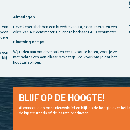
Af­me­tin­gen
r van
Deze ke­pers heb­ben een breed­te van 14,2 cen­ti­me­ter en een
o­pees
dikte van 4,2 cen­ti­me­ter. De leng­te be­draagt 450 cen­ti­me­ter.
ge­re
Plaat­sing en tips
Wij raden aan om deze bal­ken eerst voor te boren, voor je ze
e een
met schroe­ven aan el­kaar be­ves­tigt. Zo voor­kom je dat het
 blij­
hout zal splij­ten.
BLIJF OP DE HOOG­TE!
Abon­neer je op onze nieuws­brief en blijf op de hoog­te over het la
de hip­s­te trends of de laat­ste pro­duc­ten.