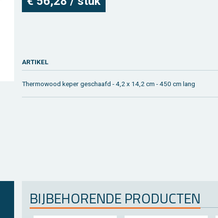
€ 56,28 / stuk
AR­TI­KEL
Ther­mo­wood keper ge­schaafd - 4,2 x 14,2 cm - 450 cm lang
BIJ­BE­HO­REN­DE PRO­DUC­TEN