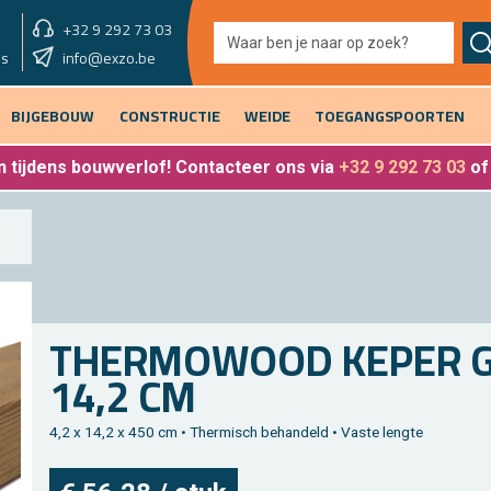
+32 9 292 73 03
showroom vandaag
info@exzo.be
9u - 12u30 & 13u30 - 17u
es
BIJGEBOUW
CONSTRUCTIE
WEIDE
TOEGANGSPOORTEN
 tijdens bouwverlof
! Contacteer ons via
+32 9 292 73 03
o
THER­MO­WOOD KEPER GE
14,2 CM
4,2 x 14,2 x 450 cm • Ther­misch be­han­deld • Vaste leng­te