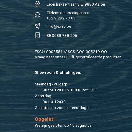
Léon Be­kaert­laan 3 E, 9880 Aal­ter
Tij­dens de ope­nings­uren
+32 9 292 73 03
info@​exzo.​be
BE 0688 738 206
FSC® C008551 // SCS-COC-005219-QO
Vraag naar onze FSC® ge­cer­ti­fi­ceer­de pro­duc­ten.
Show­room & af­ha­lin­gen:
Maan­dag - vrij­dag:
9u tot 12u30 & 13u30 tot 17u
Za­ter­dag:
9u tot 12u30
Ge­slo­ten op zon- en feest­da­gen
Op­ge­let!
We zijn ge­slo­ten op 15 au­gus­tus.