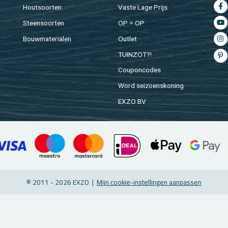
Hout­soor­ten
Vaste Lage Prijs
Steen­soor­ten
OP = OP
Bouw­ma­te­ri­a­len
Out­let
TUIN­ZOT?!
Cou­pon­co­des
Word sei­zoens­ko­ning
EXZO BV
© 2011 - 2026 EXZO |
Mijn coo­kie-in­stel­lin­gen aan­pas­sen