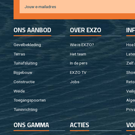
ONS AAN­BOD
OVER EXZO
IN
Ge­vel­be­kle­ding
Wie is EXZO?
Hoe b
Ter­ras
Het team
Laten
Tuin­af­slui­ting
In de pers
Zelf 
Bij­ge­bouw
EXZO TV
Sho
Con­struc­tie
Jobs
Re­to
Weide
Vei­li
Toe­gangs­poor­ten
Al­ge
Tuin­in­rich­ting
Pri­v
ONS GAMMA
AC­TIES
VO