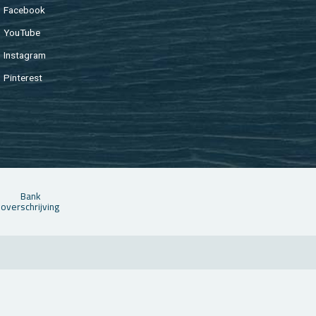
Fa­cebook
You­Tu­be
In­st­agram
Pin­te­rest
Bank
over­schrij­ving