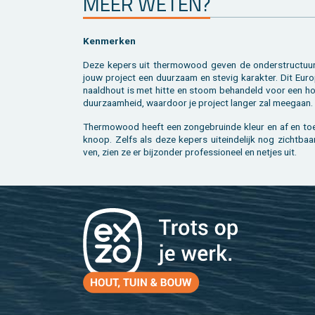
MEER WETEN?
Ken­mer­ken
Deze ke­pers uit ther­mo­wood geven de on­der­struc­tuu
jouw pro­ject een duur­zaam en ste­vig ka­rak­ter. Dit Eu­r
naald­hout is met hitte en stoom be­han­deld voor een ho­
duur­zaam­heid, waar­door je pro­ject lan­ger zal mee­gaan.
Ther­mo­wood heeft een zon­ge­bruin­de kleur en af en to
knoop. Zelfs als deze ke­pers uit­ein­de­lijk nog zicht­baar
ven, zien ze er bij­zon­der pro­fes­si­o­neel en net­jes uit.