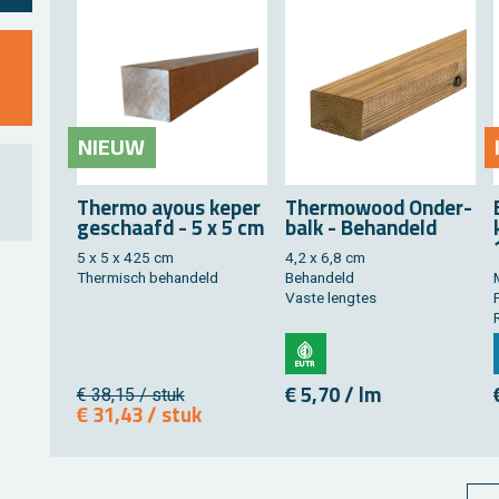
NIEUW
Ther­mo ayous keper
Ther­mo­wood On­der­
ge­schaafd - 5 x 5 cm
balk - Be­han­deld
5 x 5 x 425 cm
4,2 x 6,8 cm
Ther­misch be­han­deld
Be­han­deld
Vaste leng­tes
P
€ 5,70 / lm
€ 38,15 / stuk
€ 31,43 / stuk