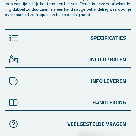
loop van tijd zelf je hout moe­ten beit­sen. Ech­ter is deze voor­be­han­de­
ling dub­bel zo duur­zaam als een hand­ma­ti­ge be­han­de­ling waar­door je
dus maar half zo fre­quent zelf aan de slag moet.
SPECIFICATIES
INFO OPHALEN
INFO LEVEREN
HANDLEIDING
VEELGESTELDE VRAGEN