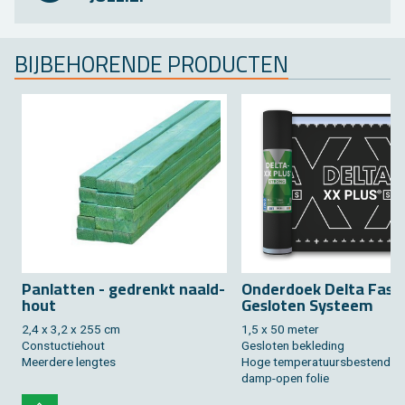
BIJ­BE­HO­REN­DE PRO­DUC­TEN
Pan­lat­ten - ge­drenkt naald­
On­der­doek Delta Fas­sa
hout
Ge­slo­ten Sys­teem
2,4 x 3,2 x 255 cm
1,5 x 50 meter
Constuc­tie­hout
Ge­slo­ten be­kle­ding
Meer­de­re leng­tes
Hoge tem­pe­ra­tuurs­be­sten­di­g
damp-open folie