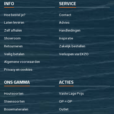
INFO
SER­VI­CE
Hoe be­stel je?
Con­tact
Laten le­ve­ren
Ad­vies
Zelf af­ha­len
Hand­lei­din­gen
Show­room
In­spi­ra­tie
Re­tour­ne­ren
Za­ke­lijk be­stel­len
Vei­lig be­ta­len
Ver­ko­pen via EXZO
Al­ge­me­ne voor­waar­den
Pri­va­cy en coo­kies
ONS GAMMA
AC­TIES
Hout­soor­ten
Vaste Lage Prijs
Steen­soor­ten
OP = OP
Bouw­ma­te­ri­a­len
Out­let