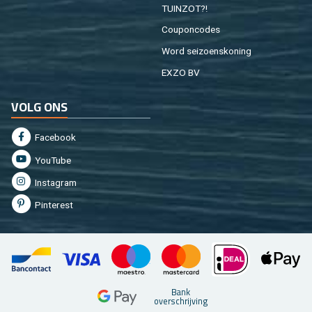
TUIN­ZOT?!
Cou­pon­co­des
Word sei­zoens­ko­ning
EXZO BV
VOLG ONS
Fa­cebook
You­Tu­be
In­st­agram
Pin­te­rest
Bank
over­schrij­ving