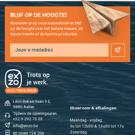
BLIJF OP DE HOOG­TE!
Abon­neer je op onze nieuws­brief en blijf
op de hoog­te over het laat­ste nieuws, de
hip­s­te trends of de laat­ste pro­duc­ten.
Léon Be­kaert­laan 3 E,
9880 Aal­ter
Show­room & af­ha­lin­gen:
Tij­dens de ope­nings­uren
+32 9 292 73 03
Maan­dag - vrij­dag:
info@​exzo.​be
9u tot 12u30 & 13u30 tot 17u
Za­ter­dag:
BE 0688 738 206