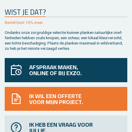
WIST JE DAT?
Be­stel best 10% meer.
On­danks onze zorg­vul­di­ge se­lec­tie kun­nen plan­ken na­tuur­lij­ke on­ef­
fen­he­den heb­ben zoals kno­pen, een scheur, een lo­kaal kleur­ver­schil,
een lich­te be­scha­di­ging. Plaats de plan­ken maxi­maal in wild­ver­band,
zo heb je het min­ste ver­zaagd ver­lies.
AFSPRAAK MAKEN,
ONLINE OF BIJ EXZO.
IK WIL EEN OFFERTE
VOOR MIJN PROJECT.
IK HEB EEN VRAAG VOOR
JULLIE.