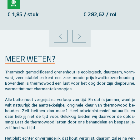
€ 1,85 / stuk
€ 282,62 / rol
VORIGE
VOLGENDE
MEER WETEN?
Ther­misch ge­mo­di­fi­ceerd gre­nen­hout is eco­lo­gisch, duur­zaam, vorm­
vast, zeer sta­biel en kent een zeer mooie prijs-kwa­li­teits­ver­hou­ding.
Bo­ven­dien is ther­mo­wood een lust voor het oog door zijn diep­brui­ne,
warme tint met char­man­te knoop­jes.
Alle bui­ten­hout ver­grijst na ver­loop van tijd. En dat is jam­mer, want je
wilt na­tuur­lijk die aan­trek­ke­lij­ke, ori­gi­ne­le kleur van ther­mo­wood be­
hou­den. Zelf beit­sen dan maar? Heel ar­beids­in­ten­sief na­tuur­lijk en
daar heb jij niet de tijd voor. Ge­luk­kig bie­den wij daar­voor de op­los­
sing! Laat de ther­mo­wood lat­ten door ons be­han­de­len en be­spaar je­
zelf heel wat tijd.
Het blijft ech­ter on­ver­mij­de­lijk dat hout ver­grijst, daar­om zal je na ver­