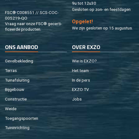
9u tot 12u30
Ge­slo­ten op zon- en feest­da­gen
FSC® C008551 // SCS-COC-
005219-QO
Op­ge­let!
Vraag naar onze FSC® ge­cer­ti­
We zijn ge­slo­ten op 15 au­gus­tus.
fi­ceer­de pro­duc­ten.
ONS AAN­BOD
OVER EXZO
Ge­vel­be­kle­ding
Wie is EXZO?
Ter­ras
Het team
Tuin­af­slui­ting
In de pers
Bij­ge­bouw
EXZO TV
Con­struc­tie
Jobs
Weide
Toe­gangs­poor­ten
Tuin­in­rich­ting