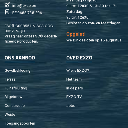
Maan­dag - vrij­dag:
info@​exzo.​be
9u tot 12u30 & 13u30 tot 17u
Za­ter­dag:
BE 0688 738 206
9u tot 12u30
Ge­slo­ten op zon- en feest­da­gen
FSC® C008551 // SCS-COC-
005219-QO
Op­ge­let!
Vraag naar onze FSC® ge­cer­ti­
We zijn ge­slo­ten op 15 au­gus­tus.
fi­ceer­de pro­duc­ten.
ONS AAN­BOD
OVER EXZO
Ge­vel­be­kle­ding
Wie is EXZO?
Ter­ras
Het team
Tuin­af­slui­ting
In de pers
Bij­ge­bouw
EXZO TV
Con­struc­tie
Jobs
Weide
Toe­gangs­poor­ten