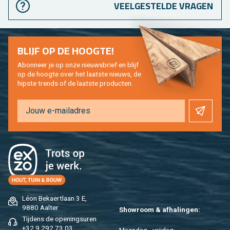
VEELGESTELDE VRAGEN
BLIJF OP DE HOOG­TE!
Abon­neer je op onze nieuws­brief en blijf
op de hoog­te over het laat­ste nieuws, de
hip­s­te trends of de laat­ste pro­duc­ten.
Léon Be­kaert­laan 3 E,
9880 Aal­ter
Show­room & af­ha­lin­gen:
Tij­dens de ope­nings­uren
+32 9 292 73 03