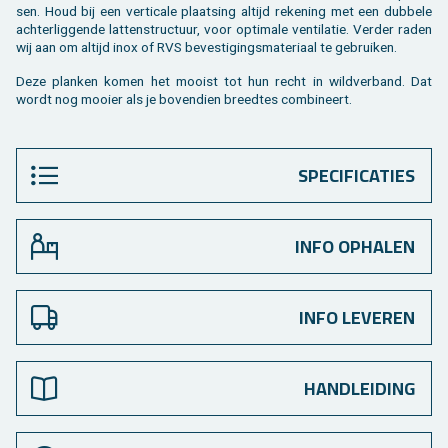
sen. Houd bij een ver­ti­ca­le plaat­sing al­tijd re­ke­ning met een dub­be­le
ach­ter­lig­gen­de lat­ten­struc­tuur, voor op­ti­ma­le ven­ti­la­tie. Ver­der raden
wij aan om al­tijd inox of RVS be­ves­ti­gings­ma­te­ri­aal te ge­brui­ken.
Deze plan­ken komen het mooist tot hun recht in wild­ver­band. Dat
wordt nog mooi­er als je bo­ven­dien breed­tes com­bi­neert.
SPECIFICATIES
INFO OPHALEN
INFO LEVEREN
HANDLEIDING