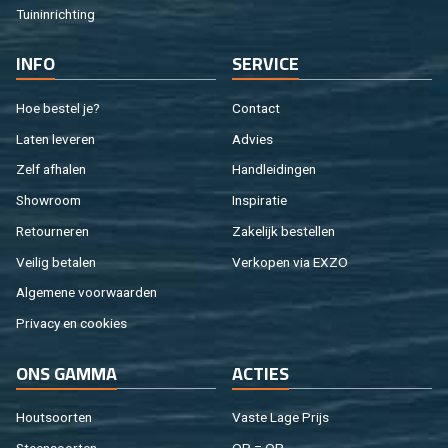
Tuin­in­rich­ting
INFO
SER­VI­CE
Hoe be­stel je?
Con­tact
Laten le­ve­ren
Ad­vies
Zelf af­ha­len
Hand­lei­din­gen
Show­room
In­spi­ra­tie
Re­tour­ne­ren
Za­ke­lijk be­stel­len
Vei­lig be­ta­len
Ver­ko­pen via EXZO
Al­ge­me­ne voor­waar­den
Pri­va­cy en coo­kies
ONS GAMMA
AC­TIES
Hout­soor­ten
Vaste Lage Prijs