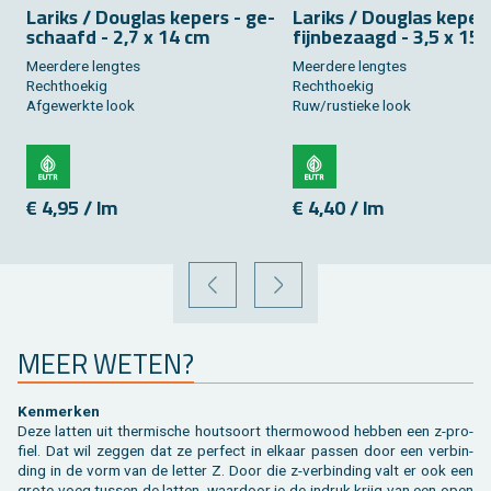
La­riks / Dou­g­las ke­pers - ge­
La­riks / Dou­g­las ke­per
schaafd - 2,7 x 14 cm
fijn­be­zaagd - 3,5 x 15
Meer­de­re leng­tes
Meer­de­re leng­tes
Recht­hoe­kig
Recht­hoe­kig
Af­ge­werk­te look
Ruw/rus­tie­ke look
€ 4,95 / lm
€ 4,40 / lm
VORIGE
VOLGENDE
MEER WETEN?
Ken­mer­ken
Deze lat­ten uit ther­mi­sche hout­soort ther­mo­wood heb­ben een z-pro­
fiel. Dat wil zeg­gen dat ze per­fect in el­kaar pas­sen door een ver­bin­
ding in de vorm van de let­ter Z. Door die z-ver­bin­ding valt er ook een
grote voeg tus­sen de lat­ten, waar­door je de in­druk krijg van een open