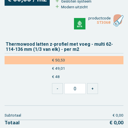
Ge­slo­ten sys­teem
Mo­dern uit­zicht
product­code
ST3068
Ther­mo­wood lat­ten z-pro­fiel met voeg - multi 62-
114-136 mm (1/3 van elk) - per m2
€ 50,53
€ 49,01
€ 48
Sub­to­taal
€ 0,00
To­taal
€ 0,00