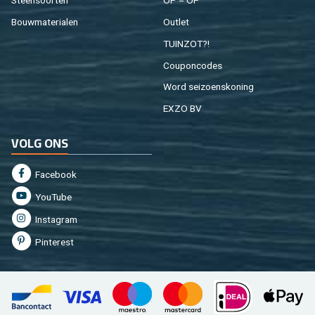
Steen­soor­ten
OP = OP
Bouw­ma­te­ri­a­len
Out­let
TUIN­ZOT?!
Cou­pon­co­des
Word sei­zoens­ko­ning
EXZO BV
VOLG ONS
Fa­cebook
You­Tu­be
In­st­agram
Pin­te­rest