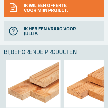
IK WIL EEN OFFERTE
VOOR MIJN PROJECT.
IK HEB EEN VRAAG VOOR
JULLIE.
BIJ­BE­HO­REN­DE PRO­DUC­TEN