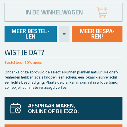
IN DE WINKELWAGEN
MEER BE­STEL­
MEER BE­SPA­
=
LEN
REN!
WIST JE DAT?
Be­stel best 10% meer.
On­danks onze zorg­vul­di­ge se­lec­tie kun­nen plan­ken na­tuur­lij­ke on­ef­
fen­he­den heb­ben zoals kno­pen, een scheur, een lo­kaal kleur­ver­schil,
een lich­te be­scha­di­ging. Plaats de plan­ken maxi­maal in wild­ver­band,
zo heb je het min­ste ver­zaagd ver­lies.
AFSPRAAK MAKEN,
ONLINE OF BIJ EXZO.