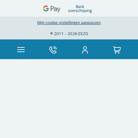
Bank
over­schrij­ving
Mijn coo­kie-in­stel­lin­gen aan­pas­sen
© 2011 - 2026 EXZO