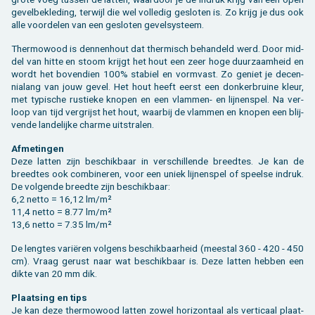
ge­vel­be­kle­ding, ter­wijl die wel vol­le­dig ge­slo­ten is. Zo krijg je dus ook
alle voor­de­len van een ge­slo­ten ge­vel­sys­teem.
Ther­mo­wood is den­nen­hout dat ther­misch be­han­deld werd. Door mid­
del van hitte en stoom krijgt het hout een zeer hoge duur­zaam­heid en
wordt het bo­ven­dien 100% sta­biel en vorm­vast. Zo ge­niet je de­cen­
nia­lang van jouw gevel. Het hout heeft eerst een don­ker­brui­ne kleur,
met ty­pi­sche rus­tie­ke kno­pen en een vlam­men- en lij­nen­spel. Na ver­
loop van tijd ver­grijst het hout, waar­bij de vlam­men en kno­pen een blij­
ven­de lan­de­lij­ke char­me uit­stra­len.
Af­me­tin­gen
Deze lat­ten zijn be­schik­baar in ver­schil­len­de breed­tes. Je kan de
breed­tes ook com­bi­ne­ren, voor een uniek lij­nen­spel of speel­se in­druk.
De vol­gen­de breed­te zijn be­schik­baar:
6,2 netto = 16,12 lm/m²
11,4 netto = 8.77 lm/m²
13,6 netto = 7.35 lm/m²
De leng­tes variëren vol­gens be­schik­baar­heid (mee­st­al 360 - 420 - 450
cm). Vraag ge­rust naar wat be­schik­baar is. Deze lat­ten heb­ben een
dikte van 20 mm dik.
Plaat­sing en tips
Je kan deze ther­mo­wood lat­ten zowel ho­ri­zon­taal als ver­ti­caal plaat­