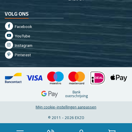
VOLG ONS
Fa­cebook
You­Tu­be
In­st­agram
Pin­te­rest
Bank
over­schrij­ving
Mijn coo­kie-in­stel­lin­gen aan­pas­sen
© 2011 - 2026 EXZO