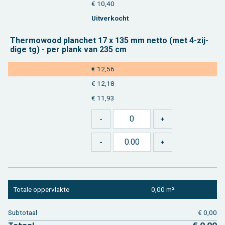
€ 10,40
Uit­ver­kocht
Ther­mo­wood plan­chet 17 x 135 mm netto (met 4-zij­
di­ge tg) - per plank van 235 cm
€ 12,56
€ 12,18
€ 11,93
To­ta­le op­per­vlak­te
0,00 m²
Sub­to­taal
€ 0,00