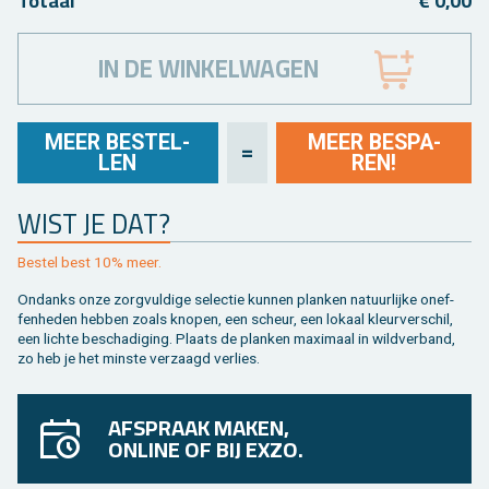
To­taal
€ 0,00
IN DE WINKELWAGEN
MEER BE­STEL­
MEER BE­SPA­
=
LEN
REN!
WIST JE DAT?
Be­stel best 10% meer.
On­danks onze zorg­vul­di­ge se­lec­tie kun­nen plan­ken na­tuur­lij­ke on­ef­
fen­he­den heb­ben zoals kno­pen, een scheur, een lo­kaal kleur­ver­schil,
een lich­te be­scha­di­ging. Plaats de plan­ken maxi­maal in wild­ver­band,
zo heb je het min­ste ver­zaagd ver­lies.
AFSPRAAK MAKEN,
ONLINE OF BIJ EXZO.