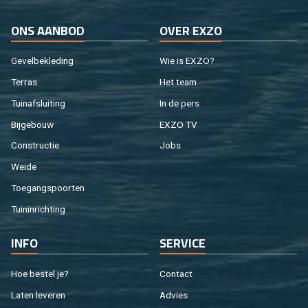
ONS AAN­BOD
OVER EXZO
Ge­vel­be­kle­ding
Wie is EXZO?
Ter­ras
Het team
Tuin­af­slui­ting
In de pers
Bij­ge­bouw
EXZO TV
Con­struc­tie
Jobs
Weide
Toe­gangs­poor­ten
Tuin­in­rich­ting
INFO
SER­VI­CE
Hoe be­stel je?
Con­tact
Laten le­ve­ren
Ad­vies