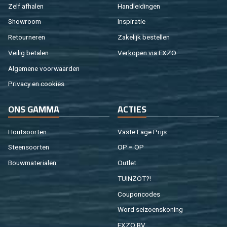
Zelf af­ha­len
Hand­lei­din­gen
Show­room
In­spi­ra­tie
Re­tour­ne­ren
Za­ke­lijk be­stel­len
Vei­lig be­ta­len
Ver­ko­pen via EXZO
Al­ge­me­ne voor­waar­den
Pri­va­cy en coo­kies
ONS GAMMA
AC­TIES
Hout­soor­ten
Vaste Lage Prijs
Steen­soor­ten
OP = OP
Bouw­ma­te­ri­a­len
Out­let
TUIN­ZOT?!
Cou­pon­co­des
Word sei­zoens­ko­ning
EXZO BV