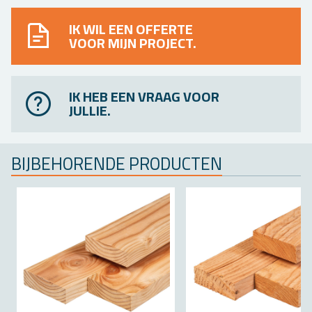
IK WIL EEN OFFERTE
VOOR MIJN PROJECT.
IK HEB EEN VRAAG VOOR
JULLIE.
BIJ­BE­HO­REN­DE PRO­DUC­TEN