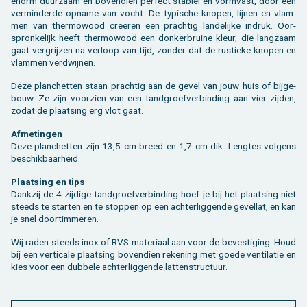
enorm duur­zaam en bo­ven­dien per­fect sta­biel en vorm­vast, door een
ver­min­der­de op­na­me van vocht. De ty­pi­sche kno­pen, lij­nen en vlam­
men van ther­mo­wood creëren een prach­tig lan­de­lij­ke in­druk. Oor­
spron­ke­lijk heeft ther­mo­wood een don­ker­brui­ne kleur, die lang­zaam
gaat ver­grij­zen na ver­loop van tijd, zon­der dat de rus­tie­ke kno­pen en
vlam­men ver­dwij­nen.
Deze plan­chet­ten staan prach­tig aan de gevel van jouw huis of bij­ge­
bouw. Ze zijn voor­zien van een tand­groef­ver­bin­ding aan vier zij­den,
zodat de plaat­sing erg vlot gaat.
Af­me­tin­gen
Deze plan­chet­ten zijn 13,5 cm breed en 1,7 cm dik. Leng­tes vol­gens
be­schik­baar­heid.
Plaat­sing en tips
Dank­zij de 4-zij­di­ge tand­groef­ver­bin­ding hoef je bij het plaat­sing niet
steeds te star­ten en te stop­pen op een ach­ter­lig­gen­de ge­vel­lat, en kan
je snel door­tim­me­ren.
Wij raden steeds inox of RVS ma­te­ri­aal aan voor de be­ves­ti­ging. Houd
bij een ver­ti­ca­le plaat­sing bo­ven­dien re­ke­ning met goede ven­ti­la­tie en
kies voor een dub­be­le ach­ter­lig­gen­de lat­ten­struc­tuur.