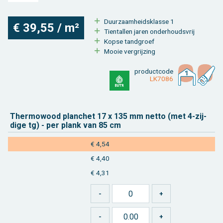
Duur­zaam­heids­klas­se 1
€ 39,55 / m²
Tien­tal­len jaren on­der­houds­vrij
Kopse tand­groef
Mooie ver­grij­zing
product­code
LK7086
Ther­mo­wood plan­chet 17 x 135 mm netto (met 4-zij­
di­ge tg) - per plank van 85 cm
€ 4,54
€ 4,40
€ 4,31