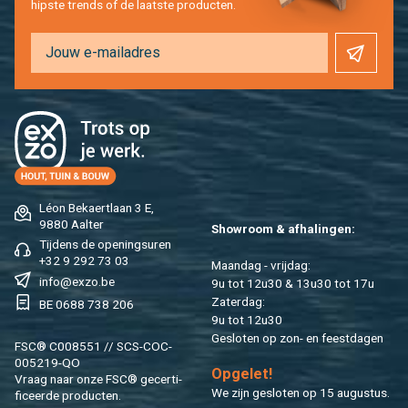
hip­s­te trends of de laat­ste pro­duc­ten.
Léon Be­kaert­laan 3 E,
9880 Aal­ter
Show­room & af­ha­lin­gen:
Tij­dens de ope­nings­uren
+32 9 292 73 03
Maan­dag - vrij­dag:
info@​exzo.​be
9u tot 12u30 & 13u30 tot 17u
Za­ter­dag:
BE 0688 738 206
9u tot 12u30
Ge­slo­ten op zon- en feest­da­gen
FSC® C008551 // SCS-COC-
005219-QO
Op­ge­let!
Vraag naar onze FSC® ge­cer­ti­
We zijn ge­slo­ten op 15 au­gus­tus.
fi­ceer­de pro­duc­ten.