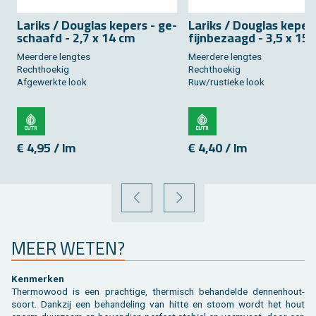
La­riks / Dou­g­las ke­pers - ge­
La­riks / Dou­g­las ke­per
schaafd - 2,7 x 14 cm
fijn­be­zaagd - 3,5 x 15
Meer­de­re leng­tes
Meer­de­re leng­tes
Recht­hoe­kig
Recht­hoe­kig
Af­ge­werk­te look
Ruw/rus­tie­ke look
€ 4,95 / lm
€ 4,40 / lm
VORIGE
VOLGENDE
MEER WETEN?
Ken­mer­ken
Ther­mo­wood is een prach­ti­ge, ther­misch be­han­del­de den­nen­hout­
soort. Dank­zij een be­han­de­ling van hitte en stoom wordt het hout