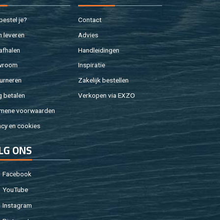
e­stel je?
Con­tact
 le­ve­ren
Ad­vies
af­ha­len
Hand­lei­din­gen
w­room
In­spi­ra­tie
ur­ne­ren
Za­ke­lijk be­stel­len
g be­ta­len
Ver­ko­pen via EXZO
­me­ne voor­waar­den
a­cy en coo­kies
LG ONS
Fa­cebook
You­Tu­be
In­st­agram