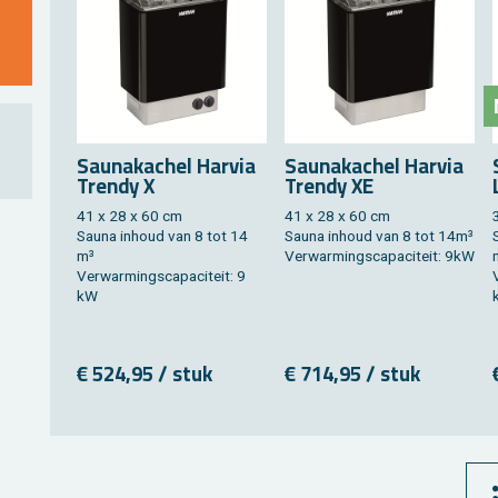
Sau­nakachel Har­via
Sau­nakachel Har­via
Tren­dy X
Tren­dy XE
41 x 28 x 60 cm
41 x 28 x 60 cm
Sauna in­houd van 8 tot 14
Sauna in­houd van 8 tot 14m³
m³
Ver­war­mings­ca­pa­ci­teit: 9kW
Ver­war­mings­ca­pa­ci­teit: 9
V
kW
€ 524,95 / stuk
€ 714,95 / stuk