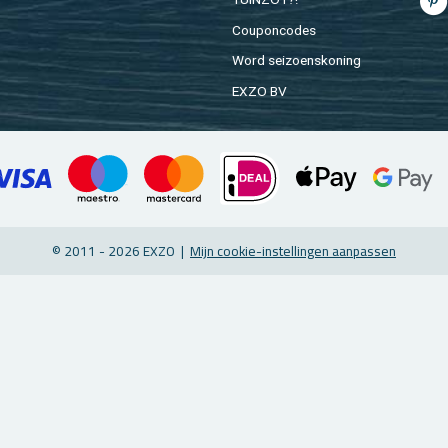
Cou­pon­co­des
Word sei­zoens­ko­ning
EXZO BV
© 2011 - 2026 EXZO |
Mijn coo­kie-in­stel­lin­gen aan­pas­sen