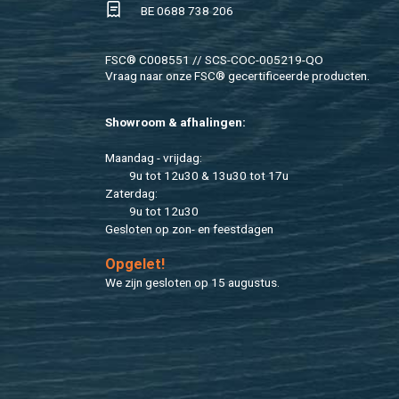
BE 0688 738 206
FSC® C008551 // SCS-COC-005219-QO
Vraag naar onze FSC® ge­cer­ti­fi­ceer­de pro­duc­ten.
Show­room & af­ha­lin­gen:
Maan­dag - vrij­dag:
9u tot 12u30 & 13u30 tot 17u
Za­ter­dag:
9u tot 12u30
Ge­slo­ten op zon- en feest­da­gen
Op­ge­let!
We zijn ge­slo­ten op 15 au­gus­tus.