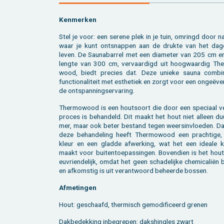
Ken­mer­ken
Stel je voor: een se­re­ne plek in je tuin, om­ringd door na
waar je kunt ont­snap­pen aan de druk­te van het da­ge­
leven. De Sau­na­bar­rel met een dia­me­ter van 205 cm e
leng­te van 300 cm, ver­vaar­digd uit hoog­waar­dig The
wood, biedt pre­cies dat. Deze unie­ke sauna com­bi­
func­ti­o­na­li­teit met es­the­tiek en zorgt voor een ongeëve
de ont­span­nings­er­va­ring.
Ther­mo­wood is een hout­soort die door een spe­ci­aal ver
pro­ces is be­han­deld. Dit maakt het hout niet al­leen du
mer, maar ook beter be­stand tegen weers­in­vloe­den. Dan
deze be­han­de­ling heeft Ther­mo­wood een prach­ti­ge, 
kleur en een glad­de af­wer­king, wat het een ide­a­le 
maakt voor bui­ten­toe­pas­sin­gen. Bo­ven­dien is het hout 
eu­vrien­de­lijk, omdat het geen scha­de­lij­ke che­mi­ca­liën
en af­kom­stig is uit ver­ant­woord be­heer­de bos­sen.
Af­me­tin­gen
Hout: ge­schaafd, ther­misch ge­mo­di­fi­ceerd gre­nen
Dak­be­dek­king in­be­gre­pen: daks­hingles zwart