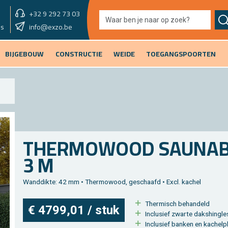
+32 9 292 73 03
showroom vandaag
info@exzo.be
9u - 12u30
es
BIJGEBOUW
CONSTRUCTIE
WEIDE
TOEGANGSPOORTEN
THER­MO­WOOD SAU­NA­BA
3 M
Wand­dik­te: 42 mm • Ther­mo­wood, ge­schaafd • Excl. ka­chel
Ther­misch be­han­deld
€ 4799,01 / stuk
In­clu­sief zwar­te daks­hingle
In­clu­sief ban­ken en ka­chel­p