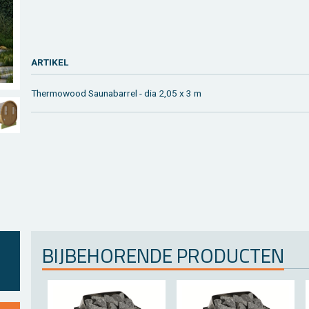
AR­TI­KEL
Ther­mo­wood Sau­na­bar­rel - dia 2,05 x 3 m
BIJ­BE­HO­REN­DE PRO­DUC­TEN