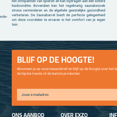
het ont­span­nen van spie­ren en kan bij­dra­gen aan een be­te­re
huid­con­di­tie. Bo­ven­dien kan het re­gel­ma­tig sau­na­be­zoek
stress ver­min­de­ren en de al­ge­he­le gees­te­lij­ke ge­zond­heid
ver­be­te­ren. De Sau­na­bar­rel biedt de per­fec­te ge­le­gen­heid
un­de­
om deze voor­de­len te er­va­ren in het com­fort van je eigen
tuin.
BLIJF OP DE HOOG­TE!
Abon­neer je op onze nieuws­brief en blijf op de hoog­te over het la
de hip­s­te trends of de laat­ste pro­duc­ten.
ONS AAN­BOD
OVER EXZO
IN