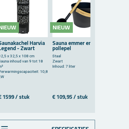
NIEUW
NIEUW
Sau­nakachel Har­via
Sauna emmer en
Sauna Ac­c
Le­gend - Zwart
pol­le­pel
Set
32,5 x 32,5 x 108 cm
Staal
Sauna star­ter
Sauna in­houd van 9 tot 18
Zwart
Com­pleet
m³
In­houd: 7 liter
4-delig
er­war­mings­ca­pa­ci­teit: 10,8
kW
€ 1599 / stuk
€ 109,95 / stuk
€ 131,95 