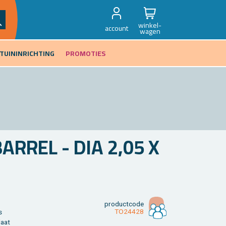
winkel-
account
wagen
TUININRICHTING
PROMOTIES
R­REL - DIA 2,05 X
product­code
TO24428
s
laat