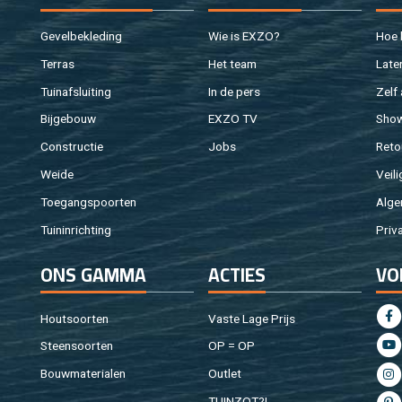
Ge­vel­be­kle­ding
Wie is EXZO?
Hoe b
Ter­ras
Het team
Laten
Tuin­af­slui­ting
In de pers
Zelf 
Bij­ge­bouw
EXZO TV
Sho
Con­struc­tie
Jobs
Re­to
Weide
Vei­li
Toe­gangs­poor­ten
Al­ge
Tuin­in­rich­ting
Pri­v
ONS GAMMA
AC­TIES
VO
Hout­soor­ten
Vaste Lage Prijs
Steen­soor­ten
OP = OP
Bouw­ma­te­ri­a­len
Out­let
TUIN­ZOT?!