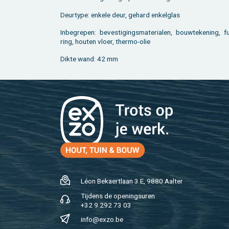
Deur­ty­pe: en­ke­le deur, ge­hard en­kel­glas
In­be­gre­pen: be­ves­ti­gings­ma­te­ri­a­len, bouw­te­ke­ning, f
ring, hou­ten vloer, ther­mo-olie
Dikte wand: 42 mm
Léon Be­kaert­laan 3 E, 9880 Aal­ter
Tij­dens de ope­nings­uren
+32 9 292 73 03
info@​exzo.​be