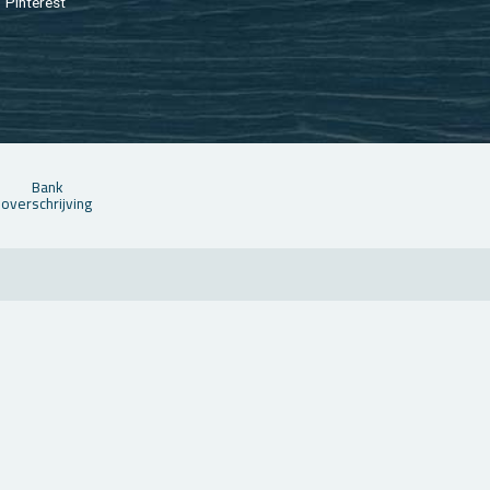
Pin­te­rest
Bank
over­schrij­ving