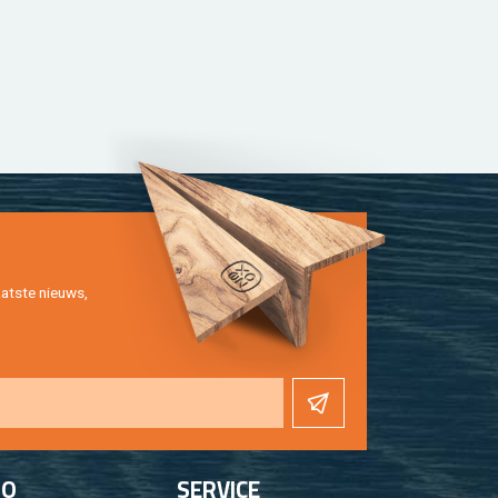
at­ste nieuws,
FO
SER­VI­CE