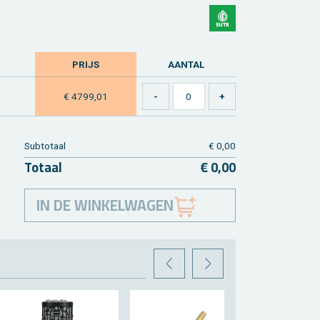
PRIJS
AAN­TAL
€ 4799,01
Sub­to­taal
€ 0,00
To­taal
€ 0,00
IN DE WINKELWAGEN
VORIGE
VOLGENDE