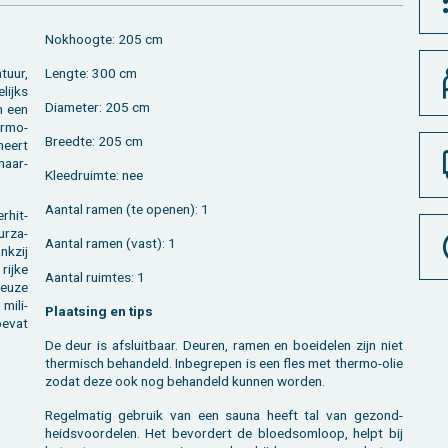
Nok­hoog­te: 205 cm
­tuur,
Leng­te: 300 cm
lijks
Dia­me­ter: 205 cm
n een
r­mo­
Breed­te: 205 cm
neert
n­aar­
Kleed­ruim­te: nee
Aan­tal ramen (te ope­nen): 1
­hit-
ur­za­
Aan­tal ramen (vast): 1
k­zij
rijke
Aan­tal ruim­tes: 1
keuze
mi­li­
Plaat­sing en tips
 bevat
De deur is af­sluit­baar. Deu­ren, ramen en boei­de­len zijn niet
ther­misch be­han­deld. In­be­gre­pen is een fles met ther­mo-olie
zodat deze ook nog be­han­deld kun­nen wor­den.
Re­gel­ma­tig ge­bruik van een sauna heeft tal van ge­zond­
heids­voor­de­len. Het be­vor­dert de bloeds­om­loop, helpt bij