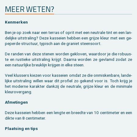
MEER WETEN?
Ken­mer­ken
Ben je op zoek naar een ter­ras of oprit met een neu­tra­le tint en een lan­
de­lij­ke uit­stra­ling? Deze kas­sei­en heb­ben een grij­ze kleur met een ge­
pe­per­de struc­tuur, ty­pisch aan de gra­niet steen­soort.
De ran­den van deze ste­nen wor­den ge­klo­ven, waar­door je die ro­buus­
te en rus­tie­ke uit­stra­ling krijgt. Daar­na wor­den ze ge­vlamd zodat ze
een na­tuur­lij­ke breuk­lijn krij­gen in elke steen.
Veel klus­sers kie­zen voor kas­sei­en omdat ze die on­mis­ken­ba­re, lan­de­
lij­ke uit­stra­ling wil­len waar dit pro­fiel zo ge­kend voor is. Toch krijg je
het mo­der­ne ka­rak­ter dank­zij de neu­tra­le, grij­ze kleur en de mi­ni­ma­le
kleu­ro­ver­gang.
Af­me­tin­gen
Deze kas­sei­en heb­ben een leng­te en breed­te van 10 cen­ti­me­ter en een
dikte van 8 cen­ti­me­ter.
Plaat­sing en tips