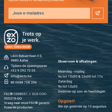
Léon Be­kaert­laan 3 E,
9880 Aal­ter
Show­room & af­ha­lin­gen:
Tij­dens de ope­nings­uren
+32 9 292 73 03
Maan­dag - vrij­dag:
info@​exzo.​be
9u tot 12u30 & 13u30 tot 17u
Za­ter­dag:
BE 0688 738 206
9u tot 12u30
Ge­slo­ten op zon- en feest­da­gen
FSC® C008551 // SCS-COC-
005219-QO
Op­ge­let!
Vraag naar onze FSC® ge­cer­ti­
We zijn ge­slo­ten op 15 au­gus­tus.
fi­ceer­de pro­duc­ten.