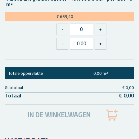
m²
€ 689,40
To­ta­le op­per­vlak­te
0,00 m²
Sub­to­taal
€ 0,00
To­taal
€ 0,00
IN DE WINKELWAGEN