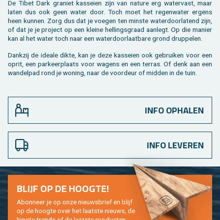
De Tibet Dark gra­niet kas­sei­en zijn van na­tu­re erg wa­ter­vast, maar
laten dus ook geen water door. Toch moet het re­gen­wa­ter er­gens
heen kun­nen. Zorg dus dat je voe­gen ten min­ste wa­ter­door­la­tend zijn,
of dat je je pro­ject op een klei­ne hel­lings­graad aan­legt. Op die ma­nier
kan al het water toch naar een wa­ter­door­laat­ba­re grond drup­pe­len.
Dank­zij de ide­a­le dikte, kan je deze kas­sei­en ook ge­brui­ken voor een
oprit, een par­keer­plaats voor wa­gens en een ter­ras. Of denk aan een
wan­del­pad rond je wo­ning, naar de voor­deur of mid­den in de tuin.
INFO OPHALEN
INFO LEVEREN
BLIJF OP DE HOOG­TE!
Abon­neer je op onze nieuws­brief en blijf
op de hoog­te over het laat­ste nieuws, de
hip­s­te trends of de laat­ste pro­duc­ten.