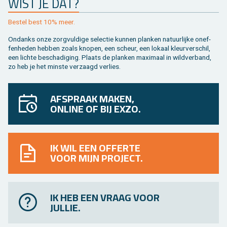
WIST JE DAT?
Be­stel best 10% meer.
On­danks onze zorg­vul­di­ge se­lec­tie kun­nen plan­ken na­tuur­lij­ke on­ef­
fen­he­den heb­ben zoals kno­pen, een scheur, een lo­kaal kleur­ver­schil,
een lich­te be­scha­di­ging. Plaats de plan­ken maxi­maal in wild­ver­band,
zo heb je het min­ste ver­zaagd ver­lies.
AFSPRAAK MAKEN,
ONLINE OF BIJ EXZO.
IK WIL EEN OFFERTE
VOOR MIJN PROJECT.
IK HEB EEN VRAAG VOOR
JULLIE.