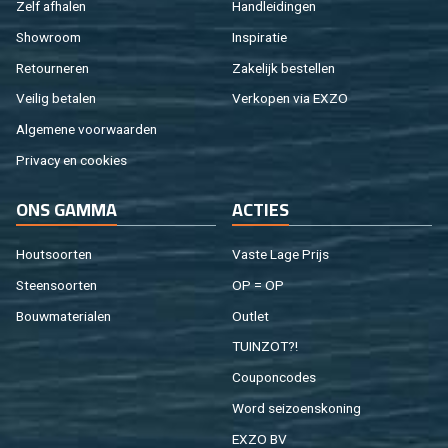
Zelf af­ha­len
Hand­lei­din­gen
Show­room
In­spi­ra­tie
Re­tour­ne­ren
Za­ke­lijk be­stel­len
Vei­lig be­ta­len
Ver­ko­pen via EXZO
Al­ge­me­ne voor­waar­den
Pri­va­cy en coo­kies
ONS GAMMA
AC­TIES
Hout­soor­ten
Vaste Lage Prijs
Steen­soor­ten
OP = OP
Bouw­ma­te­ri­a­len
Out­let
TUIN­ZOT?!
Cou­pon­co­des
Word sei­zoens­ko­ning
EXZO BV