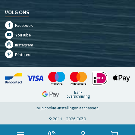
VOLG ONS
Fa­cebook
You­Tu­be
In­st­agram
Pin­te­rest
Bank
over­schrij­ving
Mijn coo­kie-in­stel­lin­gen aan­pas­sen
© 2011 - 2026 EXZO