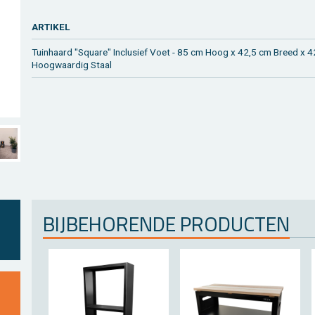
AR­TI­KEL
Tuin­haard "Squa­re" In­clu­sief Voet - 85 cm Hoog x 42,5 cm Breed x 
Hoog­waar­dig Staal
BIJ­BE­HO­REN­DE PRO­DUC­TEN