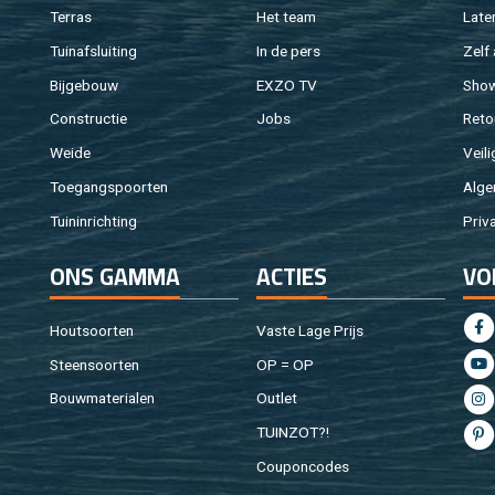
Ter­ras
Het team
Laten
Tuin­af­slui­ting
In de pers
Zelf 
Bij­ge­bouw
EXZO TV
Sho
Con­struc­tie
Jobs
Re­to
Weide
Vei­li
Toe­gangs­poor­ten
Al­ge
Tuin­in­rich­ting
Pri­v
ONS GAMMA
AC­TIES
VO
Hout­soor­ten
Vaste Lage Prijs
Steen­soor­ten
OP = OP
Bouw­ma­te­ri­a­len
Out­let
TUIN­ZOT?!
Cou­pon­co­des