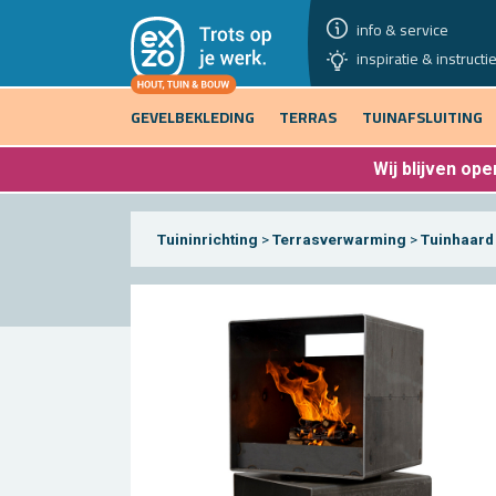
info & service
inspiratie & instructi
GEVELBEKLEDING
TERRAS
TUINAFSLUITING
Wij blijven
open
Tuininrichting
>
Terrasverwarming
>
Tuinhaard