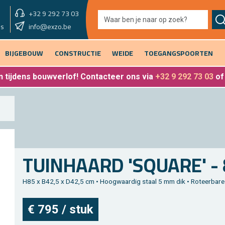
+32 9 292 73 03
showroom vandaag
info@exzo.be
9u - 12u30 & 13u30 - 17u
es
BIJGEBOUW
CONSTRUCTIE
WEIDE
TOEGANGSPOORTEN
 tijdens bouwverlof
! Contacteer ons via
+32 9 292 73 03
o
TUIN­HAARD 'SQUA­RE' 
H85 x B42,5 x D42,5 cm • Hoog­waar­dig staal 5 mm dik • Ro­teer­ba­re
€ 795 / stuk