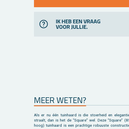
IK HEB EEN VRAAG
VOOR JULLIE.
MEER WETEN?
Als er nu één tuin­haard is die stoer­heid en ele­gan­tie
bo­ven­kant kan je mak­ke­lijk draai­en om de warm­te in d
straalt, dan is het de “Squa­re” wel. Deze “Squa­re” (
hoog) tuin­haard is een prach­ti­ge ro­buus­te con­struc­t