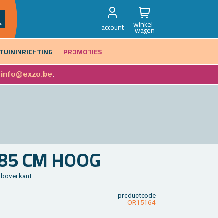
winkel-
account
wagen
TUININRICHTING
PROMOTIES
f
info@exzo.be
.
- 85 CM HOOG
 bo­ven­kant
product­code
OR15164