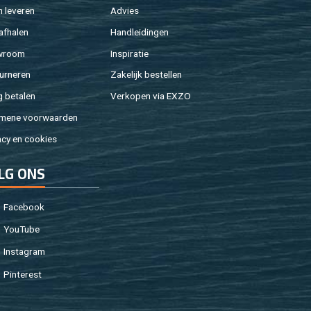
 le­ve­ren
Ad­vies
af­ha­len
Hand­lei­din­gen
w­room
In­spi­ra­tie
ur­ne­ren
Za­ke­lijk be­stel­len
g be­ta­len
Ver­ko­pen via EXZO
­me­ne voor­waar­den
a­cy en coo­kies
LG ONS
Fa­cebook
You­Tu­be
In­st­agram
Pin­te­rest