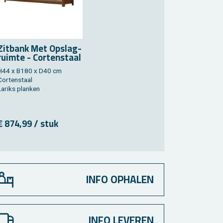
Zit­bank Met Op­slag­
ruim­te - Cor­ten­staal
H44 x B180 x D40 cm
Cor­ten­staal
a­riks plan­ken
€ 874,99 / stuk
INFO OPHALEN
INFO LEVEREN