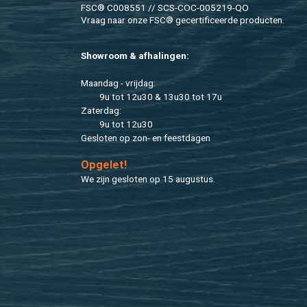
FSC® C008551 // SCS-COC-005219-QO
Vraag naar onze FSC® ge­cer­ti­fi­ceer­de pro­duc­ten.
Show­room & af­ha­lin­gen:
Maan­dag - vrij­dag:
9u tot 12u30 & 13u30 tot 17u
Za­ter­dag:
9u tot 12u30
Ge­slo­ten op zon- en feest­da­gen
Op­ge­let!
We zijn ge­slo­ten op 15 au­gus­tus.