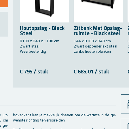
Hout­op­slag - Black
Zit­bank Met Op­slag­
Steel
ruim­te - Black steel
B100 x D40 x H180 cm
H44 x B100 x D40 cm
Zwart staal
Zwart ge­poe­der­lakt staal
Weer­be­sten­dig
La­riks hou­ten plan­ken
L
€ 795 / stuk
€ 685,01 / stuk
 uit­
e ge­
85 cm
wens­te rich­ting te ver­sprei­den.
ie ge­