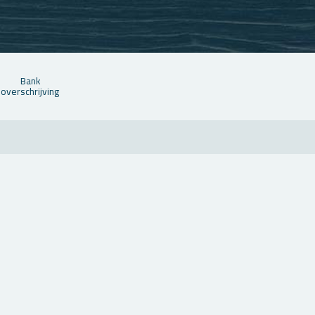
Bank
over­schrij­ving