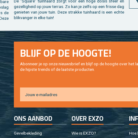
De “Squa­re” tuin­haard zorgt voor een hoge dosis sfeer en
ba­re
ge­zel­lig­heid op jouw ter­ras. Zo kan je zelfs op een fris­se dag
­slag
ge­nie­ten van jouw tuin. Deze strak­ke tuin­haard is een echte
is de
blik­van­ger in elke tuin!
 Deze
BLIJF OP DE HOOG­TE!
Abon­neer je op onze nieuws­brief en blijf op de hoog­te over het la
de hip­s­te trends of de laat­ste pro­duc­ten.
ONS AAN­BOD
OVER EXZO
IN
Ge­vel­be­kle­ding
Wie is EXZO?
Hoe b