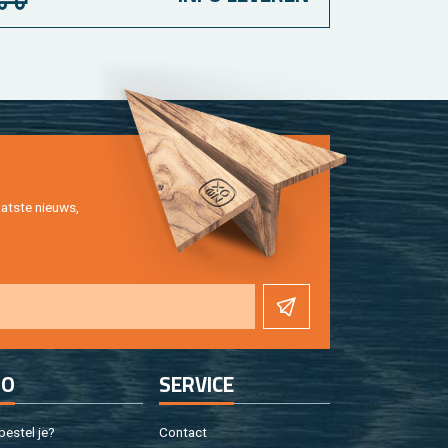
at­ste nieuws,
FO
SER­VI­CE
e­stel je?
Con­tact