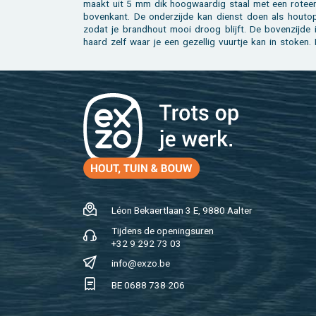
maakt uit 5 mm dik hoog­waar­dig staal met een ro­teer­
bo­ven­kant. De on­der­zij­de kan dienst doen als hout­op
zodat je brand­hout mooi droog blijft. De bo­ven­zij­de 
haard zelf waar je een ge­zel­lig vuur­tje kan in sto­ken.
Léon Be­kaert­laan 3 E, 9880 Aal­ter
Tij­dens de ope­nings­uren
+32 9 292 73 03
info@​exzo.​be
BE 0688 738 206