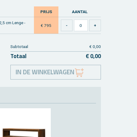
PRIJS
AAN­TAL
42,5 cm Lenge -
€ 795
Sub­to­taal
€ 0,00
To­taal
€ 0,00
IN DE WINKELWAGEN