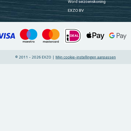
Word sei­zoens­ko­ning
EXZO BV
© 2011 - 2026 EXZO |
Mijn coo­kie-in­stel­lin­gen aan­pas­sen