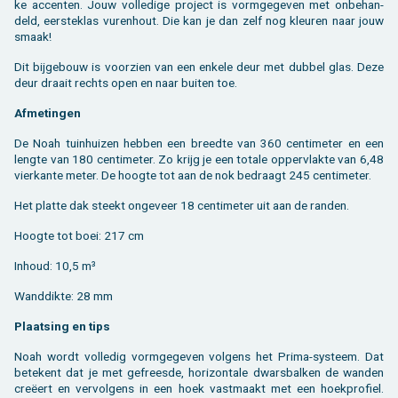
ke ac­cen­ten. Jouw vol­le­di­ge pro­ject is vorm­ge­ge­ven met on­be­han­
deld, eer­ste­klas vu­ren­hout. Die kan je dan zelf nog kleu­ren naar jouw
smaak!
Dit bij­ge­bouw is voor­zien van een en­ke­le deur met dub­bel glas. Deze
deur draait rechts open en naar bui­ten toe.
Af­me­tin­gen
De Noah tuin­hui­zen heb­ben een breed­te van 360 cen­ti­me­ter en een
leng­te van 180 cen­ti­me­ter. Zo krijg je een to­ta­le op­per­vlak­te van 6,48
vier­kan­te meter. De hoog­te tot aan de nok be­draagt 245 cen­ti­me­ter.
Het plat­te dak steekt on­ge­veer 18 cen­ti­me­ter uit aan de ran­den.
Hoog­te tot boei: 217 cm
In­houd: 10,5 m³
Wand­dik­te: 28 mm
Plaat­sing en tips
Noah wordt vol­le­dig vorm­ge­ge­ven vol­gens het Prima-sys­teem. Dat
be­te­kent dat je met ge­frees­de, ho­ri­zon­ta­le dwars­bal­ken de wan­den
creëert en ver­vol­gens in een hoek vast­maakt met een hoek­pro­fiel.