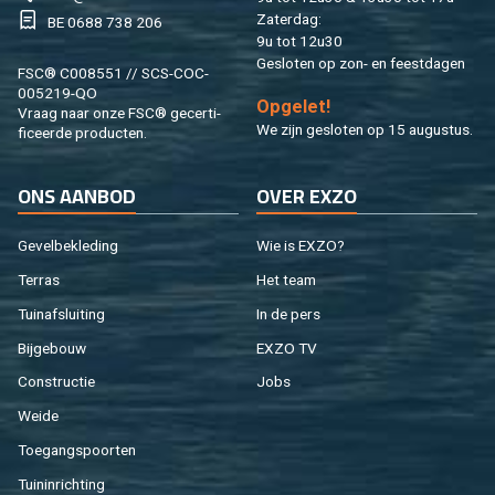
Za­ter­dag:
BE 0688 738 206
9u tot 12u30
Ge­slo­ten op zon- en feest­da­gen
FSC® C008551 // SCS-COC-
005219-QO
Op­ge­let!
Vraag naar onze FSC® ge­cer­ti­
We zijn ge­slo­ten op 15 au­gus­tus.
fi­ceer­de pro­duc­ten.
ONS AAN­BOD
OVER EXZO
Ge­vel­be­kle­ding
Wie is EXZO?
Ter­ras
Het team
Tuin­af­slui­ting
In de pers
Bij­ge­bouw
EXZO TV
Con­struc­tie
Jobs
Weide
Toe­gangs­poor­ten
Tuin­in­rich­ting