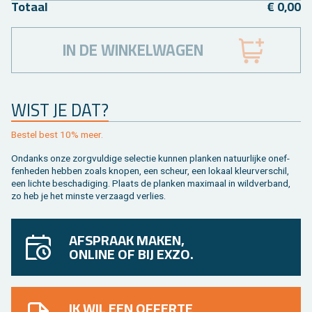
To­taal
€ 0,00
IN DE WINKELWAGEN
WIST JE DAT?
Be­stel best 10% meer.
On­danks onze zorg­vul­di­ge se­lec­tie kun­nen plan­ken na­tuur­lij­ke on­ef­
fen­he­den heb­ben zoals kno­pen, een scheur, een lo­kaal kleur­ver­schil,
een lich­te be­scha­di­ging. Plaats de plan­ken maxi­maal in wild­ver­band,
zo heb je het min­ste ver­zaagd ver­lies.
AFSPRAAK MAKEN,
ONLINE OF BIJ EXZO.
IK WIL EEN OFFERTE