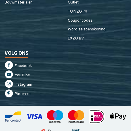
Bouw­ma­te­ri­a­len
Out­let
TUIN­ZOT?!
Cou­pon­co­des
Word sei­zoens­ko­ning
EXZO BV
VOLG ONS
Fa­cebook
You­Tu­be
In­st­agram
Pin­te­rest
Bank