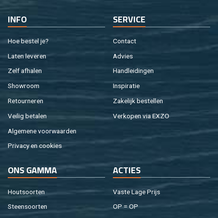
INFO
SER­VI­CE
Hoe be­stel je?
Con­tact
Laten le­ve­ren
Ad­vies
Zelf af­ha­len
Hand­lei­din­gen
Show­room
In­spi­ra­tie
Re­tour­ne­ren
Za­ke­lijk be­stel­len
Vei­lig be­ta­len
Ver­ko­pen via EXZO
Al­ge­me­ne voor­waar­den
Pri­va­cy en coo­kies
ONS GAMMA
AC­TIES
Hout­soor­ten
Vaste Lage Prijs
Steen­soor­ten
OP = OP