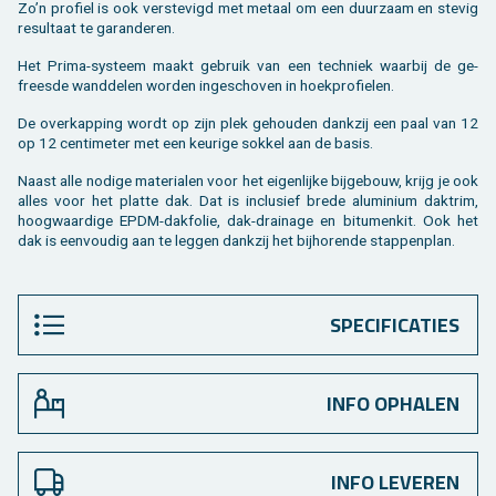
Zo’n pro­fiel is ook ver­ste­vigd met me­taal om een duur­zaam en ste­vig
re­sul­taat te ga­ran­de­ren.
Het Prima-sys­teem maakt ge­bruik van een tech­niek waar­bij de ge­
frees­de wand­de­len wor­den in­ge­scho­ven in hoek­pro­fie­len.
De over­kap­ping wordt op zijn plek ge­hou­den dank­zij een paal van 12
op 12 cen­ti­me­ter met een keu­ri­ge sok­kel aan de basis.
Naast alle no­di­ge ma­te­ri­a­len voor het ei­gen­lij­ke bij­ge­bouw, krijg je ook
alles voor het plat­te dak. Dat is in­clu­sief brede alu­mi­ni­um dak­trim,
hoog­waar­di­ge EPDM-dak­fo­lie, dak-drai­na­ge en bi­tu­men­kit. Ook het
dak is een­vou­dig aan te leg­gen dank­zij het bij­ho­ren­de stap­pen­plan.
SPECIFICATIES
INFO OPHALEN
INFO LEVEREN