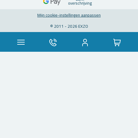
over­schrij­ving
Mijn coo­kie-in­stel­lin­gen aan­pas­sen
© 2011 - 2026 EXZO