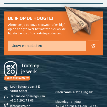
BLIJF OP DE HOOG­TE!
Abon­neer je op onze nieuws­brief en blijf
op de hoog­te over het laat­ste nieuws, de
hip­s­te trends of de laat­ste pro­duc­ten.
Léon Be­kaert­laan 3 E,
9880 Aal­ter
Show­room & af­ha­lin­gen:
Tij­dens de ope­nings­uren
+32 9 292 73 03
Maan­dag - vrij­dag:
info@​exzo.​be
9u tot 12u30 & 13u30 tot 17u