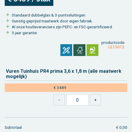
Stan­daard dub­bel­glas & 3-punts­slui­tin­gen.
Gun­stig ge­prijsd maat­werk door eigen fa­briek.
Al onze hout­le­ve­ran­ciers zijn PEFC- en FSC-ge­cer­ti­fi­ceerd.
5 jaar ga­ran­tie
product­code
LE15072
Vuren Tuin­huis PR4 prima 3,6 x 1,8 m (alle maat­werk
mo­ge­lijk)
€ 3489
Sub­to­taal
€ 0,00