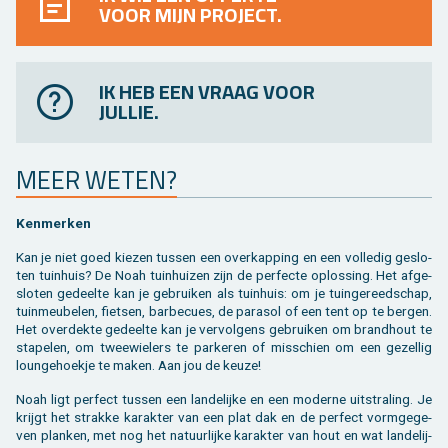
VOOR MIJN PROJECT.
IK HEB EEN VRAAG VOOR
JULLIE.
MEER WETEN?
Ken­mer­ken
Kan je niet goed kie­zen tus­sen een over­kap­ping en een vol­le­dig ge­slo­
ten tuin­huis? De Noah tuin­hui­zen zijn de per­fec­te op­los­sing. Het af­ge­
slo­ten ge­deel­te kan je ge­brui­ken als tuin­huis: om je tuin­ge­reed­schap,
tuin­meu­be­len, fiet­sen, bar­be­cues, de pa­ra­sol of een tent op te ber­gen.
Het over­dek­te ge­deel­te kan je ver­vol­gens ge­brui­ken om brand­hout te
sta­pe­len, om twee­wie­lers te par­ke­ren of mis­schien om een ge­zel­lig
loun­ge­hoek­je te maken. Aan jou de keuze!
Noah ligt per­fect tus­sen een lan­de­lij­ke en een mo­der­ne uit­stra­ling. Je
krijgt het strak­ke ka­rak­ter van een plat dak en de per­fect vorm­ge­ge­
ven plan­ken, met nog het na­tuur­lij­ke ka­rak­ter van hout en wat lan­de­lij­