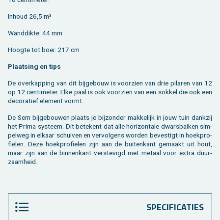
In­houd 26,5 m³
Wand­dik­te: 44 mm
Hoog­te tot boei: 217 cm
Plaat­sing en tips
De over­kap­ping van dit bij­ge­bouw is voor­zien van drie pi­la­ren van 12
op 12 cen­ti­me­ter. Elke paal is ook voor­zien van een sok­kel die ook een
de­co­ra­tief ele­ment vormt.
De Sem bij­ge­bou­wen plaats je bij­zon­der mak­ke­lijk in jouw tuin dank­zij
het Prima-sys­teem. Dit be­te­kent dat alle ho­ri­zon­ta­le dwars­bal­ken sim­
pel­weg in el­kaar schui­ven en ver­vol­gens wor­den be­ves­tigt in hoek­pro­
fie­len. Deze hoek­pro­fie­len zijn aan de bui­ten­kant ge­maakt uit hout,
maar zijn aan de bin­nen­kant ver­ste­vigd met me­taal voor extra duur­
zaam­heid.
SPECIFICATIES