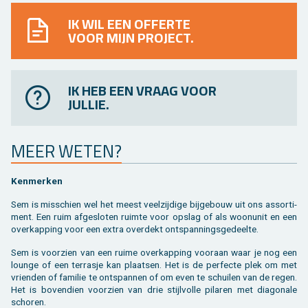
IK WIL EEN OFFERTE
VOOR MIJN PROJECT.
IK HEB EEN VRAAG VOOR
JULLIE.
MEER WETEN?
Ken­mer­ken
Sem is mis­schien wel het meest veel­zij­di­ge bij­ge­bouw uit ons as­sor­ti­
ment. Een ruim af­ge­slo­ten ruim­te voor op­slag of als woon­unit en een
over­kap­ping voor een extra over­dekt ont­span­nings­ge­deel­te.
Sem is voor­zien van een ruime over­kap­ping voor­aan waar je nog een
loun­ge of een ter­ras­je kan plaat­sen. Het is de per­fec­te plek om met
vrien­den of fa­mi­lie te ont­span­nen of om even te schui­len van de regen.
Het is bo­ven­dien voor­zien van drie stijl­vol­le pi­la­ren met dia­go­na­le
scho­ren.