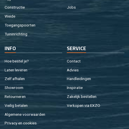
Con­struc­tie
Jobs
Weide
Toe­gangs­poor­ten
Tuin­in­rich­ting
INFO
SER­VI­CE
Hoe be­stel je?
Con­tact
Laten le­ve­ren
Ad­vies
Zelf af­ha­len
Hand­lei­din­gen
Show­room
In­spi­ra­tie
Re­tour­ne­ren
Za­ke­lijk be­stel­len
Vei­lig be­ta­len
Ver­ko­pen via EXZO
Al­ge­me­ne voor­waar­den
Pri­va­cy en coo­kies