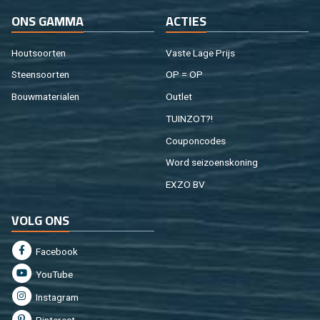
ONS GAMMA
AC­TIES
Hout­soor­ten
Vaste Lage Prijs
Steen­soor­ten
OP = OP
Bouw­ma­te­ri­a­len
Out­let
TUIN­ZOT?!
Cou­pon­co­des
Word sei­zoens­ko­ning
EXZO BV
VOLG ONS
Fa­cebook
You­Tu­be
In­st­agram