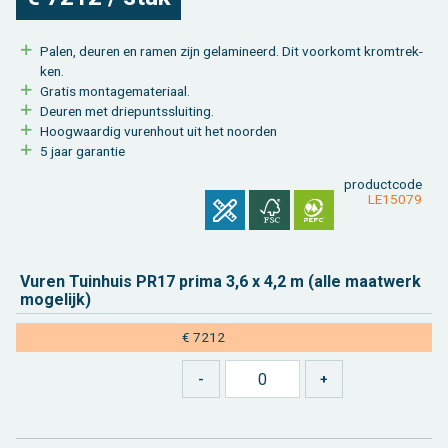
Palen, deu­ren en ramen zijn ge­la­mi­neerd. Dit voor­komt krom­trek­
ken.
Gra­tis mon­ta­ge­ma­te­ri­aal.
Deu­ren met drie­punts­slui­ting.
Hoog­waar­dig vu­ren­hout uit het noor­den
5 jaar ga­ran­tie
product­code
LE15079
Vuren Tuin­huis PR17 prima 3,6 x 4,2 m (alle maat­werk
mo­ge­lijk)
€ 7212