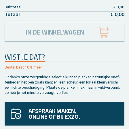
Sub­to­taal
€ 0,00
To­taal
€ 0,00
IN DE WINKELWAGEN
WIST JE DAT?
Be­stel best 10% meer.
On­danks onze zorg­vul­di­ge se­lec­tie kun­nen plan­ken na­tuur­lij­ke on­ef­
fen­he­den heb­ben zoals kno­pen, een scheur, een lo­kaal kleur­ver­schil,
een lich­te be­scha­di­ging. Plaats de plan­ken maxi­maal in wild­ver­band,
zo heb je het min­ste ver­zaagd ver­lies.
AFSPRAAK MAKEN,
ONLINE OF BIJ EXZO.