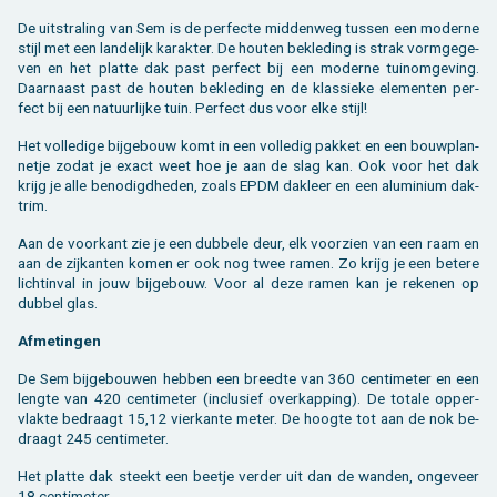
De uit­stra­ling van Sem is de per­fec­te mid­den­weg tus­sen een mo­der­ne
stijl met een lan­de­lijk ka­rak­ter. De hou­ten be­kle­ding is strak vorm­ge­ge­
ven en het plat­te dak past per­fect bij een mo­der­ne tuinom­ge­ving.
Daar­naast past de hou­ten be­kle­ding en de klas­sie­ke ele­men­ten per­
fect bij een na­tuur­lij­ke tuin. Per­fect dus voor elke stijl!
Het vol­le­di­ge bij­ge­bouw komt in een vol­le­dig pak­ket en een bouw­plan­
ne­tje zodat je exact weet hoe je aan de slag kan. Ook voor het dak
krijg je alle be­no­digd­he­den, zoals EPDM dak­leer en een alu­mi­ni­um dak­
trim.
Aan de voor­kant zie je een dub­be­le deur, elk voor­zien van een raam en
aan de zij­kan­ten komen er ook nog twee ramen. Zo krijg je een be­te­re
licht­in­val in jouw bij­ge­bouw. Voor al deze ramen kan je re­ke­nen op
dub­bel glas.
Af­me­tin­gen
De Sem bij­ge­bou­wen heb­ben een breed­te van 360 cen­ti­me­ter en een
leng­te van 420 cen­ti­me­ter (in­clu­sief over­kap­ping). De to­ta­le op­per­
vlak­te be­draagt 15,12 vier­kan­te meter. De hoog­te tot aan de nok be­
draagt 245 cen­ti­me­ter.
Het plat­te dak steekt een beet­je ver­der uit dan de wan­den, on­ge­veer
18 cen­ti­me­ter.