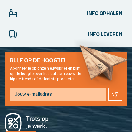
INFO OPHALEN
INFO LEVEREN
BLIJF OP DE HOOG­TE!
Abon­neer je op onze nieuws­brief en blijf
op de hoog­te over het laat­ste nieuws, de
hip­s­te trends of de laat­ste pro­duc­ten.