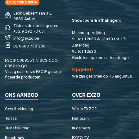
Léon Be­kaert­laan 3 E,
9880 Aal­ter
Show­room & af­ha­lin­gen:
Tij­dens de ope­nings­uren
+32 9 292 73 03
Maan­dag - vrij­dag:
info@​exzo.​be
9u tot 12u30 & 13u30 tot 17u
Za­ter­dag:
BE 0688 738 206
9u tot 12u30
Ge­slo­ten op zon- en feest­da­gen
FSC® C008551 // SCS-COC-
005219-QO
Op­ge­let!
Vraag naar onze FSC® ge­cer­ti­
We zijn ge­slo­ten op 15 au­gus­tus.
fi­ceer­de pro­duc­ten.
ONS AAN­BOD
OVER EXZO
Ge­vel­be­kle­ding
Wie is EXZO?
Ter­ras
Het team
Tuin­af­slui­ting
In de pers
Bij­ge­bouw
EXZO TV