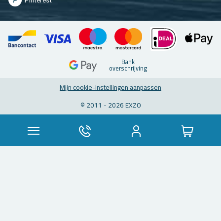
Pin­te­rest
Bank
over­schrij­ving
Mijn coo­kie-in­stel­lin­gen aan­pas­sen
© 2011 - 2026 EXZO