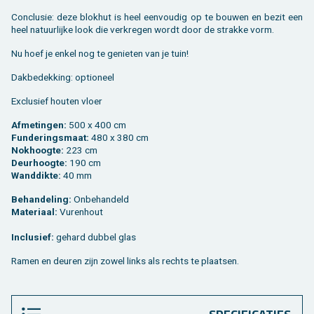
Con­clu­sie: deze blok­hut is heel een­vou­dig op te bou­wen en bezit een
heel na­tuur­lij­ke look die ver­kre­gen wordt door de strak­ke vorm.
Nu hoef je enkel nog te ge­nie­ten van je tuin!
Dak­be­dek­king: op­ti­o­neel
Ex­clu­sief hou­ten vloer
Af­me­tin­gen:
500 x 400 cm
Fun­de­rings­maat:
480 x 380 cm
Nok­hoog­te:
223 cm
Deur­hoog­te:
190 cm
Wand­dik­te:
40 mm
Be­han­de­ling:
On­be­han­deld
Ma­te­ri­aal:
Vu­ren­hout
In­clu­sief:
ge­hard dub­bel glas
Ramen en deu­ren zijn zowel links als rechts te plaat­sen.