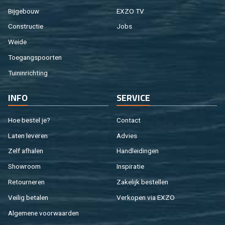
Bij­ge­bouw
EXZO TV
Con­struc­tie
Jobs
Weide
Toe­gangs­poor­ten
Tuin­in­rich­ting
INFO
SER­VI­CE
Hoe be­stel je?
Con­tact
Laten le­ve­ren
Ad­vies
Zelf af­ha­len
Hand­lei­din­gen
Show­room
In­spi­ra­tie
Re­tour­ne­ren
Za­ke­lijk be­stel­len
Vei­lig be­ta­len
Ver­ko­pen via EXZO
Al­ge­me­ne voor­waar­den