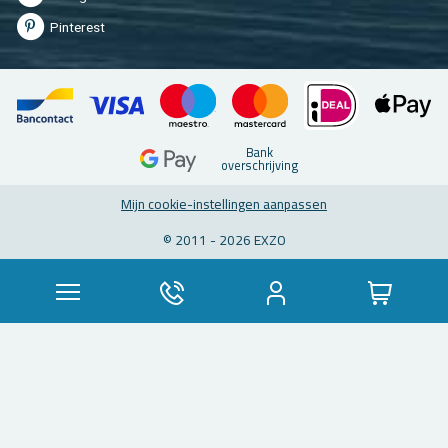
Pin­te­rest
Bank
over­schrij­ving
Mijn coo­kie-in­stel­lin­gen aan­pas­sen
© 2011 - 2026 EXZO