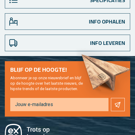
SPECIFICATIES
INFO OPHALEN
INFO LEVEREN
BLIJF OP DE HOOG­TE!
Abon­neer je op onze nieuws­brief en blijf
op de hoog­te over het laat­ste nieuws, de
hip­s­te trends of de laat­ste pro­duc­ten.