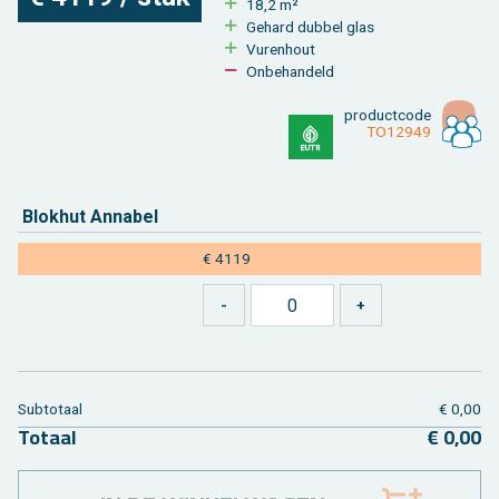
18,2 m²
Ge­hard dub­bel glas
Vu­ren­hout
On­be­han­deld
product­code
TO12949
Blok­hut An­na­bel
€ 4119
Sub­to­taal
€ 0,00
To­taal
€ 0,00