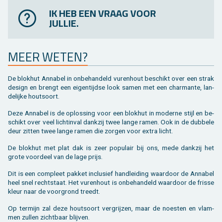
IK HEB EEN VRAAG VOOR
JULLIE.
MEER WETEN?
De blok­hut An­na­bel in on­be­han­deld vu­ren­hout be­schikt over een strak
de­sign en brengt een ei­gen­tijd­se look samen met een char­man­te, lan­
de­lij­ke hout­soort.
Deze An­na­bel is de op­los­sing voor een blok­hut in mo­der­ne stijl en be­
schikt over veel licht­in­val dank­zij twee lange ramen. Ook in de dub­be­le
deur zit­ten twee lange ramen die zor­gen voor extra licht.
De blok­hut met plat dak is zeer po­pu­lair bij ons, mede dank­zij het
grote voor­deel van de lage prijs.
Dit is een com­pleet pak­ket in­clu­sief hand­lei­ding waar­door de An­na­bel
heel snel recht­staat. Het vu­ren­hout is on­be­han­deld waar­door de fris­se
kleur naar de voor­grond treedt.
Op ter­mijn zal deze hout­soort ver­grij­zen, maar de noes­ten en vlam­
men zul­len zicht­baar blij­ven.