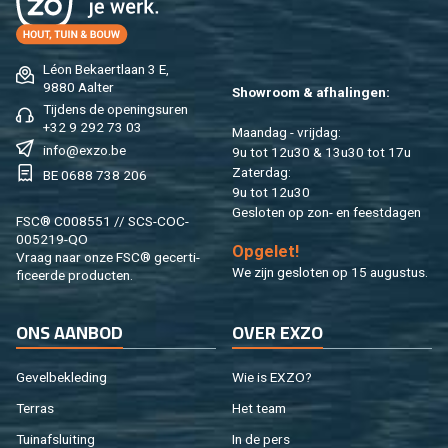
Léon Be­kaert­laan 3 E,
9880 Aal­ter
Show­room & af­ha­lin­gen:
Tij­dens de ope­nings­uren
+32 9 292 73 03
Maan­dag - vrij­dag:
info@​exzo.​be
9u tot 12u30 & 13u30 tot 17u
Za­ter­dag:
BE 0688 738 206
9u tot 12u30
Ge­slo­ten op zon- en feest­da­gen
FSC® C008551 // SCS-COC-
005219-QO
Op­ge­let!
Vraag naar onze FSC® ge­cer­ti­
We zijn ge­slo­ten op 15 au­gus­tus.
fi­ceer­de pro­duc­ten.
ONS AAN­BOD
OVER EXZO
Ge­vel­be­kle­ding
Wie is EXZO?
Ter­ras
Het team
Tuin­af­slui­ting
In de pers