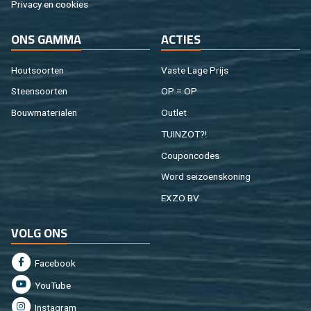
Pri­va­cy en coo­kies
ONS GAMMA
AC­TIES
Hout­soor­ten
Vaste Lage Prijs
Steen­soor­ten
OP = OP
Bouw­ma­te­ri­a­len
Out­let
TUIN­ZOT?!
Cou­pon­co­des
Word sei­zoens­ko­ning
EXZO BV
VOLG ONS
Fa­cebook
You­Tu­be
In­st­agram