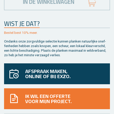
IN DE WINKELWAGEN
WIST JE DAT?
Be­stel best 10% meer.
On­danks onze zorg­vul­di­ge se­lec­tie kun­nen plan­ken na­tuur­lij­ke on­ef­
fen­he­den heb­ben zoals kno­pen, een scheur, een lo­kaal kleur­ver­schil,
een lich­te be­scha­di­ging. Plaats de plan­ken maxi­maal in wild­ver­band,
zo heb je het min­ste ver­zaagd ver­lies.
AFSPRAAK MAKEN,
ONLINE OF BIJ EXZO.
IK WIL EEN OFFERTE
VOOR MIJN PROJECT.