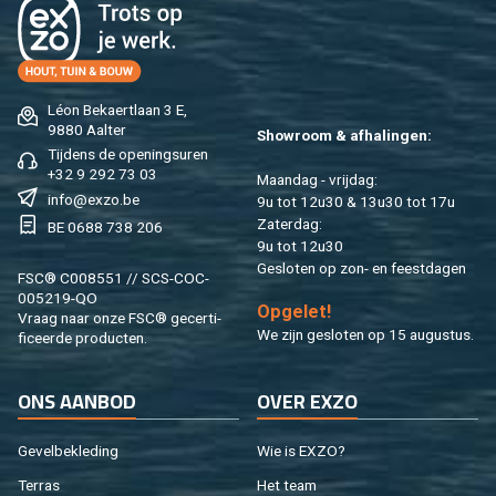
Léon Be­kaert­laan 3 E,
9880 Aal­ter
Show­room & af­ha­lin­gen:
Tij­dens de ope­nings­uren
+32 9 292 73 03
Maan­dag - vrij­dag:
info@​exzo.​be
9u tot 12u30 & 13u30 tot 17u
Za­ter­dag:
BE 0688 738 206
9u tot 12u30
Ge­slo­ten op zon- en feest­da­gen
FSC® C008551 // SCS-COC-
005219-QO
Op­ge­let!
Vraag naar onze FSC® ge­cer­ti­
We zijn ge­slo­ten op 15 au­gus­tus.
fi­ceer­de pro­duc­ten.
ONS AAN­BOD
OVER EXZO
Ge­vel­be­kle­ding
Wie is EXZO?
Ter­ras
Het team