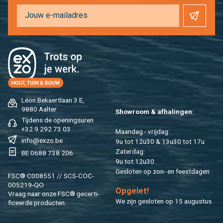
Léon Be­kaert­laan 3 E,
9880 Aal­ter
Show­room & af­ha­lin­gen:
Tij­dens de ope­nings­uren
+32 9 292 73 03
Maan­dag - vrij­dag:
info@​exzo.​be
9u tot 12u30 & 13u30 tot 17u
Za­ter­dag:
BE 0688 738 206
9u tot 12u30
Ge­slo­ten op zon- en feest­da­gen
FSC® C008551 // SCS-COC-
005219-QO
Op­ge­let!
Vraag naar onze FSC® ge­cer­ti­
We zijn ge­slo­ten op 15 au­gus­tus.
fi­ceer­de pro­duc­ten.