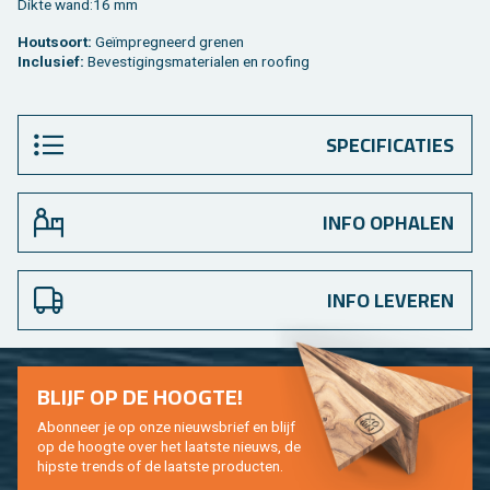
Dikte wand:16 mm
Hout­soort:
Geïmpreg­neerd gre­nen
In­clu­sief:
Be­ves­ti­gings­ma­te­ri­a­len en roo­fing
SPECIFICATIES
INFO OPHALEN
INFO LEVEREN
BLIJF OP DE HOOG­TE!
Abon­neer je op onze nieuws­brief en blijf
op de hoog­te over het laat­ste nieuws, de
hip­s­te trends of de laat­ste pro­duc­ten.