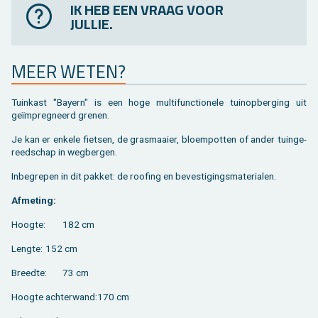
IK HEB EEN VRAAG VOOR
JULLIE.
MEER WETEN?
Tuin­kast "Bay­ern" is een hoge mul­ti­func­ti­o­ne­le tuin­op­ber­ging uit
geïmpreg­neerd gre­nen.
Je kan er en­ke­le fiet­sen, de gras­maai­er, bloem­pot­ten of ander tuin­ge­
reed­schap in weg­ber­gen.
In­be­gre­pen in dit pak­ket: de roo­fing en be­ves­ti­gings­ma­te­ri­a­len.
Af­me­ting:
Hoog­te:
182 cm
Leng­te:
152 cm
Breed­te:
73 cm
Hoog­te ach­ter­wand:170 cm