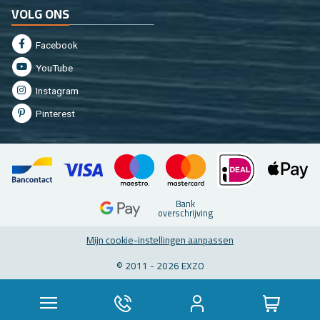
VOLG ONS
Fa­cebook
You­Tu­be
In­st­agram
Pin­te­rest
Bank
over­schrij­ving
Mijn coo­kie-in­stel­lin­gen aan­pas­sen
© 2011 - 2026 EXZO