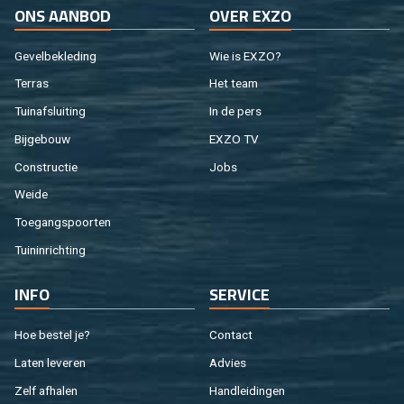
ONS AAN­BOD
OVER EXZO
Ge­vel­be­kle­ding
Wie is EXZO?
Ter­ras
Het team
Tuin­af­slui­ting
In de pers
Bij­ge­bouw
EXZO TV
Con­struc­tie
Jobs
Weide
Toe­gangs­poor­ten
Tuin­in­rich­ting
INFO
SER­VI­CE
Hoe be­stel je?
Con­tact
Laten le­ve­ren
Ad­vies
Zelf af­ha­len
Hand­lei­din­gen