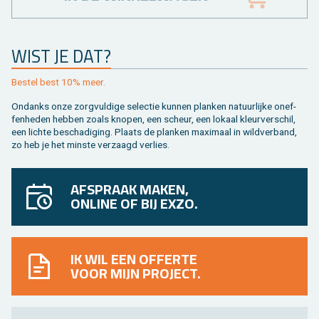
WIST JE DAT?
Be­stel best 10% meer.
On­danks onze zorg­vul­di­ge se­lec­tie kun­nen plan­ken na­tuur­lij­ke on­ef­
fen­he­den heb­ben zoals kno­pen, een scheur, een lo­kaal kleur­ver­schil,
een lich­te be­scha­di­ging. Plaats de plan­ken maxi­maal in wild­ver­band,
zo heb je het min­ste ver­zaagd ver­lies.
AFSPRAAK MAKEN,
ONLINE OF BIJ EXZO.
IK WIL EEN OFFERTE
VOOR MIJN PROJECT.