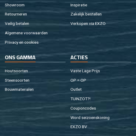
Show­room
In­spi­ra­tie
Re­tour­ne­ren
Za­ke­lijk be­stel­len
Vei­lig be­ta­len
Ver­ko­pen via EXZO
Al­ge­me­ne voor­waar­den
Pri­va­cy en coo­kies
ONS GAMMA
AC­TIES
Hout­soor­ten
Vaste Lage Prijs
Steen­soor­ten
OP = OP
Bouw­ma­te­ri­a­len
Out­let
TUIN­ZOT?!
Cou­pon­co­des
Word sei­zoens­ko­ning
EXZO BV