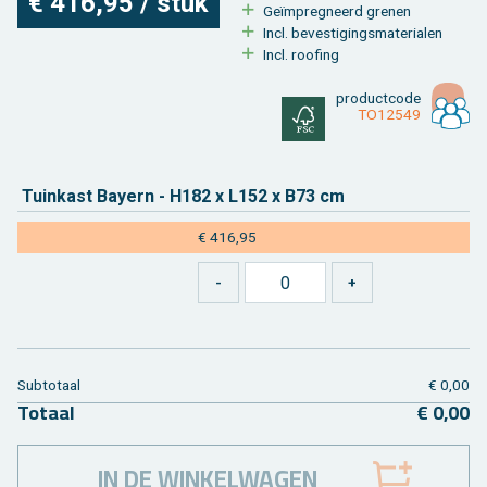
€ 416,95 / stuk
Geïmpreg­neerd gre­nen
Incl. be­ves­ti­gings­ma­te­ri­a­len
Incl. roo­fing
product­code
TO12549
Tuin­kast Bay­ern - H182 x L152 x B73 cm
€ 416,95
Sub­to­taal
€ 0,00
To­taal
€ 0,00
IN DE WINKELWAGEN