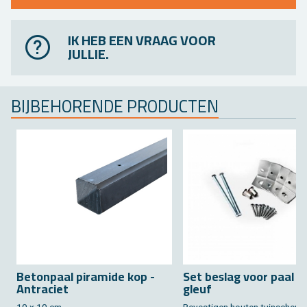
IK HEB EEN VRAAG VOOR
JULLIE.
BIJ­BE­HO­REN­DE PRO­DUC­TEN
Be­ton­paal pi­ra­mi­de kop -
Set be­slag voor paal z
An­tra­ciet
gleuf