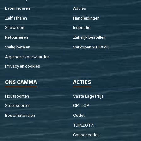
Laten le­ve­ren
Ad­vies
Zelf af­ha­len
Hand­lei­din­gen
Show­room
In­spi­ra­tie
Re­tour­ne­ren
Za­ke­lijk be­stel­len
Vei­lig be­ta­len
Ver­ko­pen via EXZO
Al­ge­me­ne voor­waar­den
Pri­va­cy en coo­kies
ONS GAMMA
AC­TIES
Hout­soor­ten
Vaste Lage Prijs
Steen­soor­ten
OP = OP
Bouw­ma­te­ri­a­len
Out­let
TUIN­ZOT?!
Cou­pon­co­des