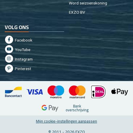
Word sei­zoens­ko­ning
EXZO BV
VOLG ONS
Fa­cebook
You­Tu­be
In­st­agram
Pin­te­rest
Bank
over­schrij­ving
Mijn coo­kie-in­stel­lin­gen aan­pas­sen
© 2011 - 2026 EXZO