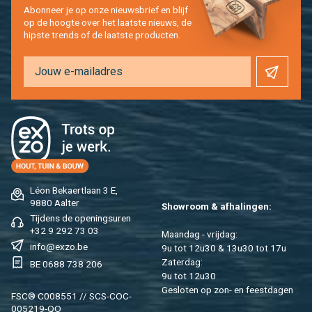
Abon­neer je op onze nieuws­brief en blijf
op de hoog­te over het laat­ste nieuws, de
hip­s­te trends of de laat­ste pro­duc­ten.
Léon Be­kaert­laan 3 E,
9880 Aal­ter
Show­room & af­ha­lin­gen:
Tij­dens de ope­nings­uren
+32 9 292 73 03
Maan­dag - vrij­dag:
info@​exzo.​be
9u tot 12u30 & 13u30 tot 17u
Za­ter­dag:
BE 0688 738 206
9u tot 12u30
Ge­slo­ten op zon- en feest­da­gen
FSC® C008551 // SCS-COC-
005219-QO