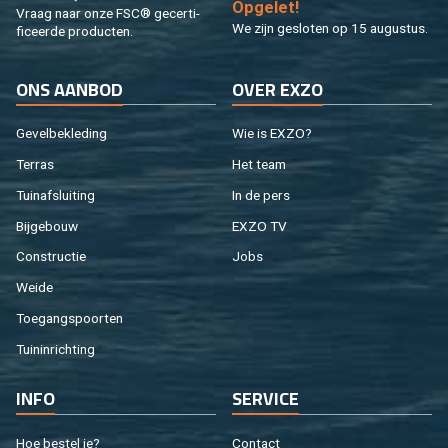
Op­ge­let!
Vraag naar onze FSC® ge­cer­ti­
We zijn ge­slo­ten op 15 au­gus­tus.
fi­ceer­de pro­duc­ten.
ONS AAN­BOD
OVER EXZO
Ge­vel­be­kle­ding
Wie is EXZO?
Ter­ras
Het team
Tuin­af­slui­ting
In de pers
Bij­ge­bouw
EXZO TV
Con­struc­tie
Jobs
Weide
Toe­gangs­poor­ten
Tuin­in­rich­ting
INFO
SER­VI­CE
Hoe be­stel je?
Con­tact