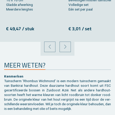
10 x 10 cm
Be­ves­ti­gen hou­ten tuin­scherm
Glad­de af­wer­king
Vol­le­di­ge set
Meer­de­re leng­tes
Eén set per paal
€ 49,47 / stuk
€ 3,01 / set
VORIGE
VOLGENDE
MEER WETEN?
Ken­mer­ken
Tuin­scherm 'Rhom­bus Wichmond' is een mo­dern tuin­scherm ge­maakt
van Ban­ki­rai hard­hout. Deze duur­za­me hard­hout soort komt uit FSC
ge­cer­ti­fi­ceer­de bos­sen in Zuid­oost Azië. Net als an­de­re hard­hout­
soor­ten heeft het warme kleu­ren van licht rood­bruin tot don­ker rood­
bruin. De ori­gi­ne­le kleur van het hout ver­grijst na een tijd door de ver­
schil­len­de weers­in­vloe­den. Wil je toch de ori­gi­ne­le kleur be­hou­den, dan
is een be­han­de­ling met olie of beits mo­ge­lijk.