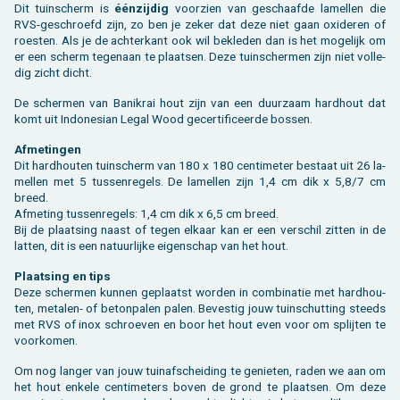
Dit tuin­scherm is
éénzij­dig
voor­zien van ge­schaaf­de la­mel­len die
RVS-ge­schroefd zijn, zo ben je zeker dat deze niet gaan oxi­de­ren of
roes­ten. Als je de ach­ter­kant ook wil be­kle­den dan is het mo­ge­lijk om
er een scherm te­gen­aan te plaat­sen. Deze tuin­scher­men zijn niet vol­le­
dig zicht dicht.
De scher­men van Ba­ni­krai hout zijn van een duur­zaam hard­hout dat
komt uit In­do­ne­si­an Legal Wood ge­cer­ti­fi­ceer­de bos­sen.
Af­me­tin­gen
Dit hard­hou­ten tuin­scherm van 180 x 180 cen­ti­me­ter be­staat uit 26 la­
mel­len met 5 tus­sen­re­gels. De la­mel­len zijn 1,4 cm dik x 5,8/7 cm
breed.
Af­me­ting tus­sen­re­gels: 1,4 cm dik x 6,5 cm breed.
Bij de plaat­sing naast of tegen el­kaar kan er een ver­schil zit­ten in de
lat­ten, dit is een na­tuur­lij­ke ei­gen­schap van het hout.
Plaat­sing en tips
Deze scher­men kun­nen ge­plaatst wor­den in com­bi­na­tie met hard­hou­
ten, me­ta­len- of be­ton­pa­len palen. Be­ves­tig jouw tuin­schut­ting steeds
met RVS of inox schroe­ven en boor het hout even voor om splij­ten te
voor­ko­men.
Om nog lan­ger van jouw tuin­af­schei­ding te ge­nie­ten, raden we aan om
het hout en­ke­le cen­ti­me­ters boven de grond te plaat­sen. Om deze