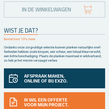
IN DE WINKELWAGEN
WIST JE DAT?
Be­stel best 10% meer.
On­danks onze zorg­vul­di­ge se­lec­tie kun­nen plan­ken na­tuur­lij­ke on­ef­
fen­he­den heb­ben zoals kno­pen, een scheur, een lo­kaal kleur­ver­schil,
een lich­te be­scha­di­ging. Plaats de plan­ken maxi­maal in wild­ver­band,
zo heb je het min­ste ver­zaagd ver­lies.
AFSPRAAK MAKEN,
ONLINE OF BIJ EXZO.
IK WIL EEN OFFERTE
VOOR MIJN PROJECT.