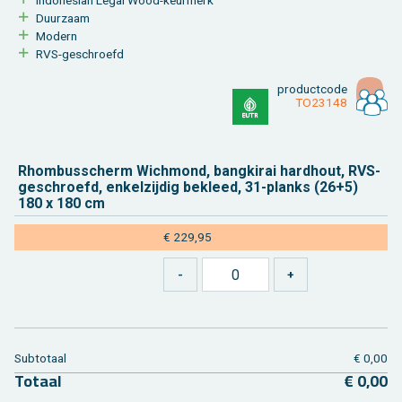
Duur­zaam
Mo­dern
RVS-ge­schroefd
product­code
TO23148
Rhom­bus­scherm Wichmond, bang­ki­rai hard­hout, RVS-
ge­schroefd, en­kel­zij­dig be­kleed, 31-planks (26+5)
180 x 180 cm
€ 229,95
Sub­to­taal
€ 0,00
To­taal
€ 0,00