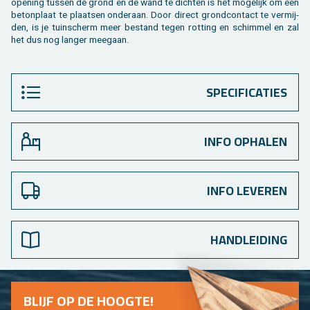
ope­ning tus­sen de grond en de wand te dich­ten is het mo­ge­lijk om een
be­ton­plaat te plaat­sen on­der­aan. Door di­rect grond­con­tact te ver­mij­
den, is je tuin­scherm meer be­stand tegen rot­ting en schim­mel en zal
het dus nog lan­ger mee­gaan.
SPECIFICATIES
INFO OPHALEN
INFO LEVEREN
HANDLEIDING
BLIJF OP DE HOOG­TE!