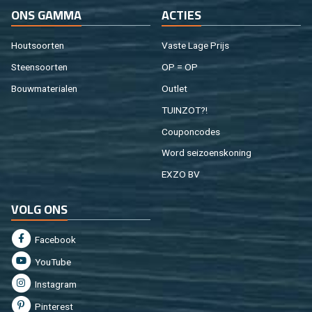
ONS GAMMA
AC­TIES
Hout­soor­ten
Vaste Lage Prijs
Steen­soor­ten
OP = OP
Bouw­ma­te­ri­a­len
Out­let
TUIN­ZOT?!
Cou­pon­co­des
Word sei­zoens­ko­ning
EXZO BV
VOLG ONS
Fa­cebook
You­Tu­be
In­st­agram
Pin­te­rest