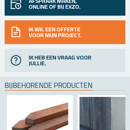
AFSPRAAK MAKEN,
ONLINE OF BIJ EXZO.
IK WIL EEN OFFERTE
VOOR MIJN PROJECT.
IK HEB EEN VRAAG VOOR
JULLIE.
BIJ­BE­HO­REN­DE PRO­DUC­TEN