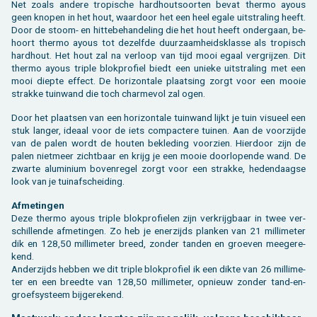
Net zoals an­de­re tro­pi­sche hard­hout­soor­ten bevat ther­mo ayous
geen kno­pen in het hout, waar­door het een heel egale uit­stra­ling heeft.
Door de stoom- en hit­te­be­han­de­ling die het hout heeft on­der­gaan, be­
hoort ther­mo ayous tot de­zelf­de duur­zaam­heids­klas­se als tro­pisch
hard­hout. Het hout zal na ver­loop van tijd mooi egaal ver­grij­zen. Dit
ther­mo ayous tri­ple blok­pro­fiel biedt een unie­ke uit­stra­ling met een
mooi diep­te ef­fect. De ho­ri­zon­ta­le plaat­sing zorgt voor een mooie
strak­ke tuin­wand die toch char­me­vol zal ogen.
Door het plaat­sen van een ho­ri­zon­ta­le tuin­wand lijkt je tuin vi­su­eel een
stuk lan­ger, ide­aal voor de iets com­pac­te­re tui­nen. Aan de voor­zij­de
van de palen wordt de hou­ten be­kle­ding voor­zien. Hier­door zijn de
palen niet­meer zicht­baar en krijg je een mooie door­lo­pen­de wand. De
zwar­te alu­mi­ni­um bo­ven­re­gel zorgt voor een strak­ke, he­den­daag­se
look van je tuin­af­schei­ding.
Af­me­tin­gen
Deze ther­mo ayous tri­ple blok­pro­fie­len zijn ver­krijg­baar in twee ver­
schil­len­de af­me­tin­gen. Zo heb je ener­zijds plan­ken van 21 mil­li­me­ter
dik en 128,50 mil­li­me­ter breed, zon­der tan­den en groe­ven mee­ge­re­
kend.
An­der­zijds heb­ben we dit tri­ple blok­pro­fiel ik een dikte van 26 mil­li­me­
ter en een breed­te van 128,50 mil­li­me­ter, op­nieuw zon­der tand-en-
groef­sys­teem bij­ge­re­kend.