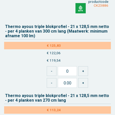
product­code
CK23886
Ther­mo ayous tri­ple blok­pro­fiel - 21 x 128,5 mm netto
-
per 4
plan­ken van 300 cm lang (Maat­werk: mi­ni­mum
af­na­me 100 lm)
€ 125,83
€ 122,06
€ 119,54
Ther­mo ayous tri­ple blok­pro­fiel - 21 x 128,5 mm netto
-
per 4
plan­ken van 270 cm lang
€ 113,24