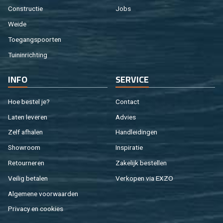
Con­struc­tie
Jobs
Weide
Toe­gangs­poor­ten
Tuin­in­rich­ting
INFO
SER­VI­CE
Hoe be­stel je?
Con­tact
Laten le­ve­ren
Ad­vies
Zelf af­ha­len
Hand­lei­din­gen
Show­room
In­spi­ra­tie
Re­tour­ne­ren
Za­ke­lijk be­stel­len
Vei­lig be­ta­len
Ver­ko­pen via EXZO
Al­ge­me­ne voor­waar­den
Pri­va­cy en coo­kies