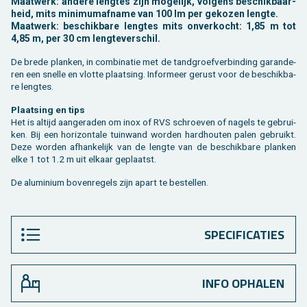
Maat­werk: an­de­re leng­tes zijn mo­ge­lijk, vol­gens be­schik­baar­
heid, mits mi­ni­mum­af­na­me van 100 lm per ge­ko­zen leng­te.
Maat­werk: be­schik­ba­re leng­tes mits on­ver­kocht: 1,85 m tot
4,85 m, per 30 cm leng­te­ver­schil.
De brede plan­ken, in com­bi­na­tie met de tand­groef­ver­bin­ding ga­ran­de­
ren een snel­le en vlot­te plaat­sing. In­for­meer ge­rust voor de be­schik­ba­
re leng­tes.
Plaat­sing en tips
Het is al­tijd aan­ge­ra­den om inox of RVS schroe­ven of na­gels te ge­brui­
ken. Bij een ho­ri­zon­ta­le tuin­wand wor­den hard­hou­ten palen ge­bruikt.
Deze wor­den af­han­ke­lijk van de leng­te van de be­schik­ba­re plan­ken
elke 1 tot 1.2 m uit el­kaar ge­plaatst.
De alu­mi­ni­um bo­ven­re­gels zijn apart te be­stel­len.
SPECIFICATIES
INFO OPHALEN