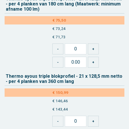
-
per 4
plan­ken van 180 cm lang (Maat­werk: mi­ni­mum
af­na­me 100 lm)
€ 75,50
€ 73,24
€ 71,73
Ther­mo ayous tri­ple blok­pro­fiel - 21 x 128,5 mm netto
-
per 4
plan­ken van 360 cm lang
€ 150,99
€ 146,46
€ 143,44