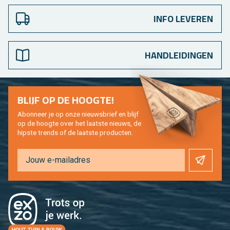
INFO LEVEREN
HANDLEIDINGEN
BLIJF OP DE HOOG­TE!
Abon­neer je op onze nieuws­brief en blijf
op de hoog­te over het laat­ste nieuws, de
hip­s­te trends of de laat­ste pro­duc­ten.