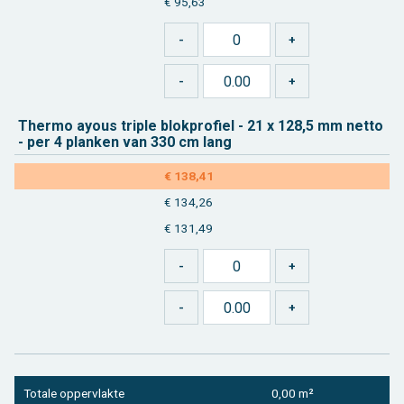
€ 95,63
Ther­mo ayous tri­ple blok­pro­fiel - 21 x 128,5 mm netto
-
per 4
plan­ken van 330 cm lang
€ 138,41
€ 134,26
€ 131,49
To­ta­le op­per­vlak­te
0,00 m²