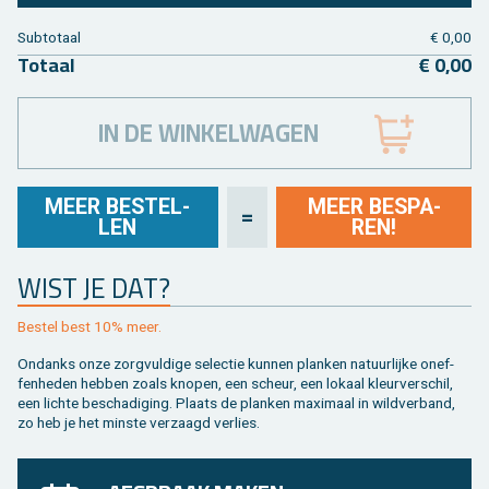
Sub­to­taal
€ 0,00
To­taal
€ 0,00
IN DE WINKELWAGEN
MEER BE­STEL­
MEER BE­SPA­
=
LEN
REN!
WIST JE DAT?
Be­stel best 10% meer.
On­danks onze zorg­vul­di­ge se­lec­tie kun­nen plan­ken na­tuur­lij­ke on­ef­
fen­he­den heb­ben zoals kno­pen, een scheur, een lo­kaal kleur­ver­schil,
een lich­te be­scha­di­ging. Plaats de plan­ken maxi­maal in wild­ver­band,
zo heb je het min­ste ver­zaagd ver­lies.