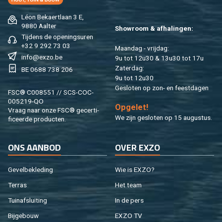
Léon Be­kaert­laan 3 E,
9880 Aal­ter
Show­room & af­ha­lin­gen:
Tij­dens de ope­nings­uren
+32 9 292 73 03
Maan­dag - vrij­dag:
info@​exzo.​be
9u tot 12u30 & 13u30 tot 17u
Za­ter­dag:
BE 0688 738 206
9u tot 12u30
Ge­slo­ten op zon- en feest­da­gen
FSC® C008551 // SCS-COC-
005219-QO
Op­ge­let!
Vraag naar onze FSC® ge­cer­ti­
We zijn ge­slo­ten op 15 au­gus­tus.
fi­ceer­de pro­duc­ten.
ONS AAN­BOD
OVER EXZO
Ge­vel­be­kle­ding
Wie is EXZO?
Ter­ras
Het team
Tuin­af­slui­ting
In de pers
Bij­ge­bouw
EXZO TV