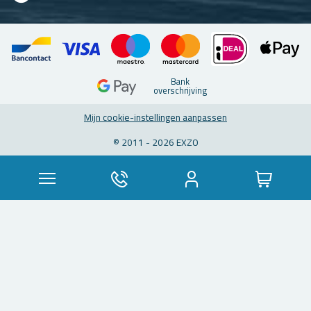
Bank
over­schrij­ving
Mijn coo­kie-in­stel­lin­gen aan­pas­sen
© 2011 - 2026 EXZO