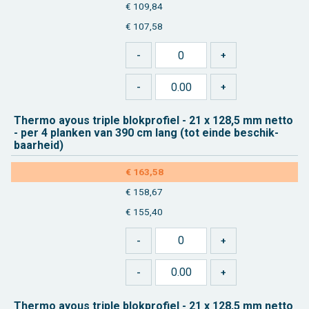
€ 109,84
€ 107,58
Ther­mo ayous tri­ple blok­pro­fiel - 21 x 128,5 mm netto
-
per 4
plan­ken van 390 cm lang (tot einde be­schik­
baar­heid)
€ 163,58
€ 158,67
€ 155,40
Ther­mo ayous tri­ple blok­pro­fiel - 21 x 128,5 mm netto