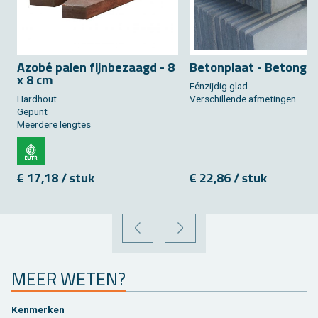
Azobé palen fijn­be­zaagd - 8
Be­ton­plaat - Be­tongrij
x 8 cm
Eénzij­dig glad
Hard­hout
Ver­schil­len­de af­me­tin­gen
Ge­punt
Meer­de­re leng­tes
€ 17,18 / stuk
€ 22,86 / stuk
VORIGE
VOLGENDE
MEER WETEN?
Ken­mer­ken