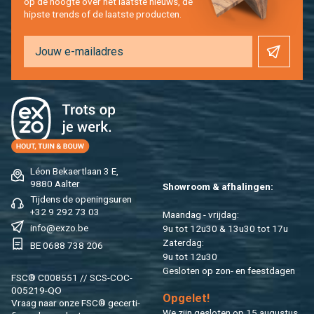
op de hoog­te over het laat­ste nieuws, de
hip­s­te trends of de laat­ste pro­duc­ten.
Léon Be­kaert­laan 3 E,
9880 Aal­ter
Show­room & af­ha­lin­gen:
Tij­dens de ope­nings­uren
+32 9 292 73 03
Maan­dag - vrij­dag:
info@​exzo.​be
9u tot 12u30 & 13u30 tot 17u
Za­ter­dag:
BE 0688 738 206
9u tot 12u30
Ge­slo­ten op zon- en feest­da­gen
FSC® C008551 // SCS-COC-
005219-QO
Op­ge­let!
Vraag naar onze FSC® ge­cer­ti­
We zijn ge­slo­ten op 15 au­gus­tus.