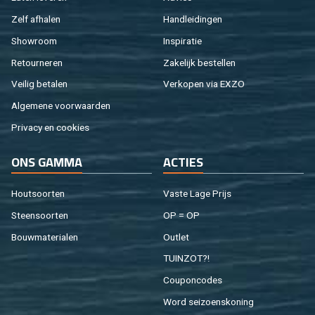
Zelf af­ha­len
Hand­lei­din­gen
Show­room
In­spi­ra­tie
Re­tour­ne­ren
Za­ke­lijk be­stel­len
Vei­lig be­ta­len
Ver­ko­pen via EXZO
Al­ge­me­ne voor­waar­den
Pri­va­cy en coo­kies
ONS GAMMA
AC­TIES
Hout­soor­ten
Vaste Lage Prijs
Steen­soor­ten
OP = OP
Bouw­ma­te­ri­a­len
Out­let
TUIN­ZOT?!
Cou­pon­co­des
Word sei­zoens­ko­ning