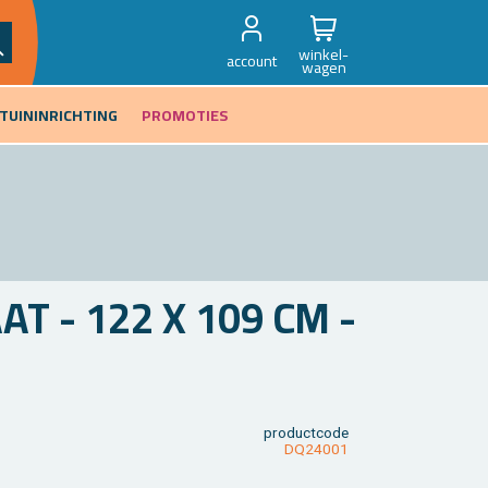
winkel-
account
wagen
TUININRICHTING
PROMOTIES
AT - 122 X 109 CM -
product­code
DQ24001