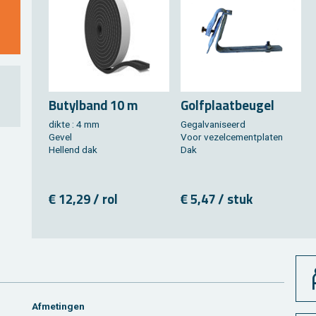
Bu­tyl­band 10 m
Golf­plaat­beu­gel
dikte : 4 mm
Ge­gal­va­ni­seerd
Gevel
Voor ve­zel­ce­ment­pla­ten
Hel­lend dak
Dak
€ 12,29 / rol
€ 5,47 / stuk
Af­me­tin­gen