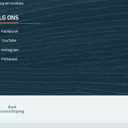
a­cy en coo­kies
LG ONS
Fa­cebook
You­Tu­be
In­st­agram
Pin­te­rest
Bank
over­schrij­ving