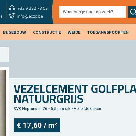
+32 9 292 73 03
showroom morgen
info@exzo.be
9u - 12u30 & 13u30 - 17u
es
BIJGEBOUW
CONSTRUCTIE
WEIDE
TOEGANGSPOORTEN
VE­ZEL­CE­MENT GOLF­PLA
NA­TUUR­GRIJS
SVK Nep­tu­nus - 76 • 6,5 mm dik • Hel­len­de daken
€ 17,60 / m²