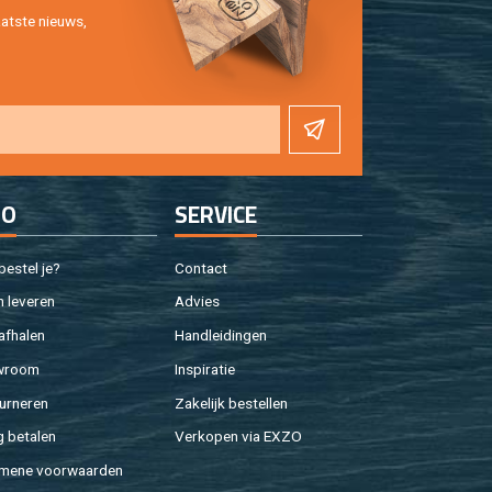
at­ste nieuws,
FO
SER­VI­CE
e­stel je?
Con­tact
 le­ve­ren
Ad­vies
af­ha­len
Hand­lei­din­gen
w­room
In­spi­ra­tie
ur­ne­ren
Za­ke­lijk be­stel­len
g be­ta­len
Ver­ko­pen via EXZO
­me­ne voor­waar­den