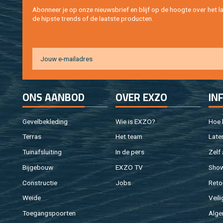
Abon­neer je op onze nieuws­brief en blijf op de hoog­te over het la
de hip­s­te trends of de laat­ste pro­duc­ten.
ONS AAN­BOD
OVER EXZO
IN
Ge­vel­be­kle­ding
Wie is EXZO?
Hoe b
Ter­ras
Het team
Laten
Tuin­af­slui­ting
In de pers
Zelf 
Bij­ge­bouw
EXZO TV
Sho
Con­struc­tie
Jobs
Re­to
Weide
Vei­li
Toe­gangs­poor­ten
Al­ge