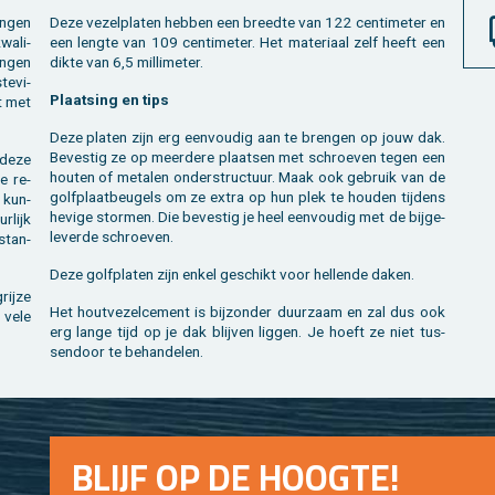
n­gen
Deze ve­zel­pla­ten heb­ben een breed­te van 122 cen­ti­me­ter en
wa­li­
een leng­te van 109 cen­ti­me­ter. Het ma­te­ri­aal zelf heeft een
en­gen
dikte van 6,5 mil­li­me­ter.
e­vi­
Plaat­sing en tips
t met
Deze pla­ten zijn erg een­vou­dig aan te bren­gen op jouw dak.
Be­ves­tig ze op meer­de­re plaat­sen met schroe­ven tegen een
n deze
hou­ten of me­ta­len on­der­struc­tuur. Maak ook ge­bruik van de
ge re­
golf­plaat­beu­gels om ze extra op hun plek te hou­den tij­dens
e kun­
he­vi­ge stor­men. Die be­ves­tig je heel een­vou­dig met de bij­ge­
r­lijk
le­ver­de schroe­ven.
stan­
Deze golf­pla­ten zijn enkel ge­schikt voor hel­len­de daken.
rij­ze
Het hout­ve­zel­ce­ment is bij­zon­der duur­zaam en zal dus ook
e vele
erg lange tijd op je dak blij­ven lig­gen. Je hoeft ze niet tus­
sen­door te be­han­de­len.
BLIJF OP DE HOOG­TE!