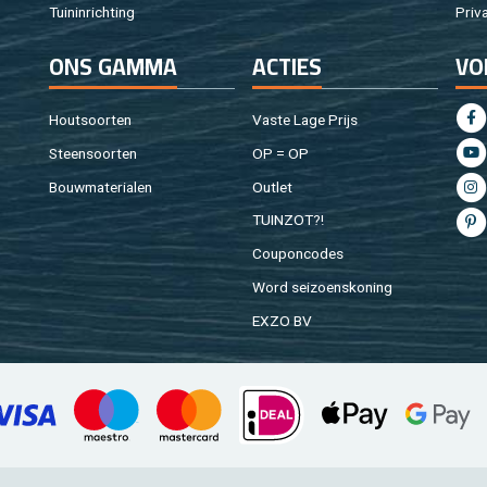
Tuin­in­rich­ting
Pri­v
ONS GAMMA
AC­TIES
VO
Hout­soor­ten
Vaste Lage Prijs
Steen­soor­ten
OP = OP
Bouw­ma­te­ri­a­len
Out­let
TUIN­ZOT?!
Cou­pon­co­des
Word sei­zoens­ko­ning
EXZO BV