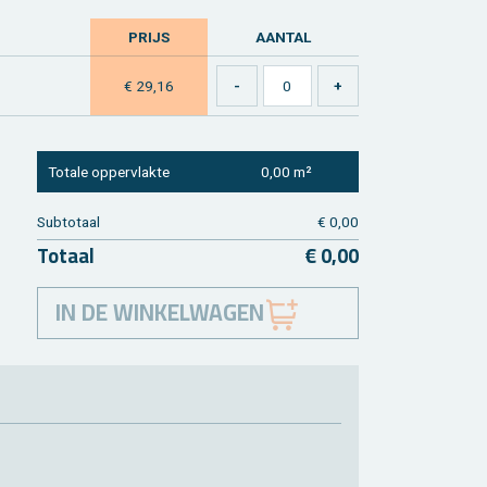
PRIJS
AAN­TAL
€ 29,16
To­ta­le op­per­vlak­te
0,00 m²
Sub­to­taal
€ 0,00
To­taal
€ 0,00
IN DE WINKELWAGEN