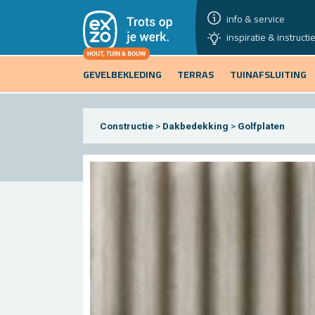
info & service
inspiratie & instructi
GEVELBEKLEDING
TERRAS
TUINAFSLUITING
Constructie
>
Dakbedekking
>
Golfplaten