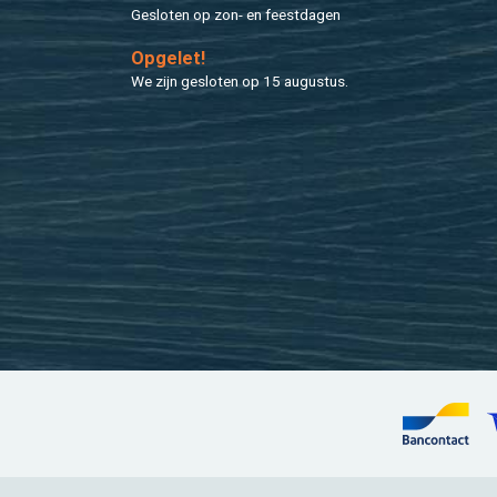
Ge­slo­ten op zon- en feest­da­gen
Op­ge­let!
We zijn ge­slo­ten op 15 au­gus­tus.