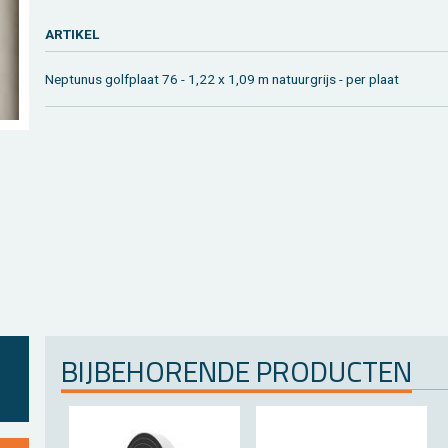
AR­TI­KEL
Nep­tu­nus golf­plaat 76 - 1,22 x 1,09 m na­tuur­grijs - per plaat
BIJ­BE­HO­REN­DE PRO­DUC­TEN