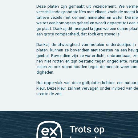
Deze pla­ten zijn ge­maakt uit ve­zel­ce­ment. We ver­me
ver­schil­len­de grond­stof­fen met el­kaar, zoals de meest k
ta­tie­ve ve­zels met ce­ment, mi­ne­ra­len en water. Die m
we tot een ho­mo­geen ge­heel en wordt ge­perst tot een st
ge plaat. Dank­zij dit meng­sel krij­gen we een dunne plaa
een grote com­pact­heid, dat toch erg ste­vig is.
Dank­zij de af­we­zig­heid van me­ta­len on­der­deel­tjes i
pla­ten, kun­nen ze bo­ven­dien niet roes­ten na een he­vi­
gen­bui. Bo­ven­dien zijn ze wa­ter­dicht, on­brand­baar, z
nen niet rot­ten en zijn be­stand tegen on­ge­dier­te. Na­tuu
zul­len ze ook stand hou­den tegen de mees­te weers­om­
dig­he­den.
Het op­per­vlak van deze golf­pla­ten heb­ben een na­tuur­g
kleur. Deze kleur zal niet ver­va­gen onder in­vloed van d
uren in de zon.