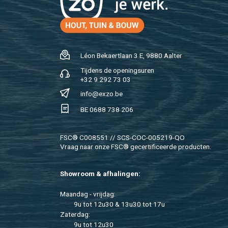
Léon Be­kaert­laan 3 E, 9880 Aal­ter
Tij­dens de ope­nings­uren
+32 9 292 73 03
info@​exzo.​be
BE 0688 738 206
FSC® C008551 // SCS-COC-005219-QO
Vraag naar onze FSC® ge­cer­ti­fi­ceer­de pro­duc­ten.
Show­room & af­ha­lin­gen:
Maan­dag - vrij­dag:
9u tot 12u30 & 13u30 tot 17u
Za­ter­dag:
9u tot 12u30