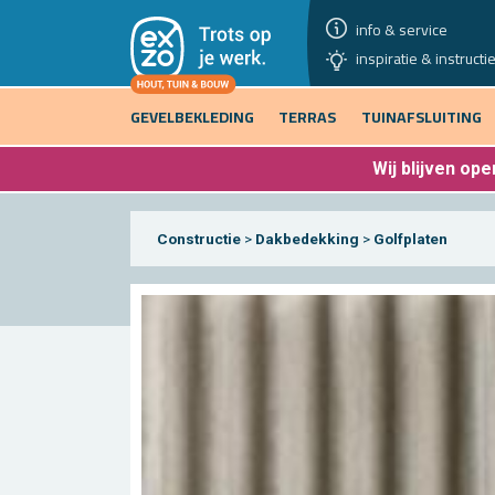
info & service
inspiratie & instructi
GEVELBEKLEDING
TERRAS
TUINAFSLUITING
Wij blijven
open
Constructie
>
Dakbedekking
>
Golfplaten