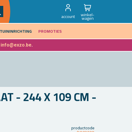
winkel-
account
wagen
TUININRICHTING
PROMOTIES
f
info@exzo.be
.
AT - 244 X 109 CM -
product­code