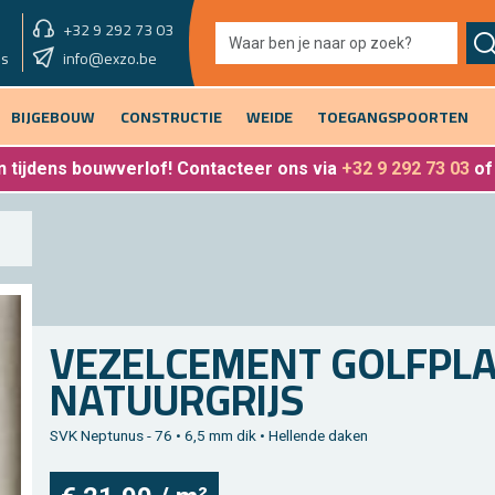
+32 9 292 73 03
showroom morgen
info@exzo.be
9u - 12u30
es
BIJGEBOUW
CONSTRUCTIE
WEIDE
TOEGANGSPOORTEN
 tijdens bouwverlof
! Contacteer ons via
+32 9 292 73 03
o
VE­ZEL­CE­MENT GOLF­PLA
NA­TUUR­GRIJS
SVK Nep­tu­nus - 76 • 6,5 mm dik • Hel­len­de daken