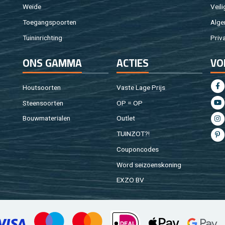
Weide
Vei­li
Toe­gangs­poor­ten
Al­ge
Tuin­in­rich­ting
Pri­v
ONS GAMMA
AC­TIES
VO
Hout­soor­ten
Vaste Lage Prijs
Steen­soor­ten
OP = OP
Bouw­ma­te­ri­a­len
Out­let
TUIN­ZOT?!
Cou­pon­co­des
Word sei­zoens­ko­ning
EXZO BV