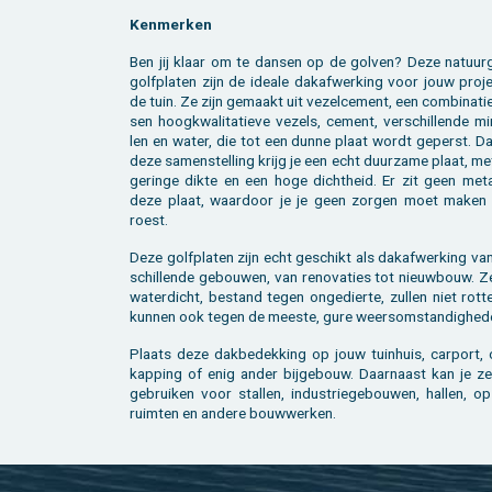
Ken­mer­ken
Ben jij klaar om te dan­sen op de gol­ven? Deze na­tuur­gr
golf­pla­ten zijn de ide­a­le dak­af­wer­king voor jouw pro­j
de tuin. Ze zijn ge­maakt uit ve­zel­ce­ment, een com­bi­na­ti
sen hoog­kwa­li­ta­tie­ve ve­zels, ce­ment, ver­schil­len­de mi­
len en water, die tot een dunne plaat wordt ge­perst. Dan
deze sa­men­stel­ling krijg je een echt duur­za­me plaat, m
ge­rin­ge dikte en een hoge dicht­heid. Er zit geen me­ta
deze plaat, waar­door je je geen zor­gen moet maken
roest.
Deze golf­pla­ten zijn echt ge­schikt als dak­af­wer­king va
schil­len­de ge­bou­wen, van re­no­va­ties tot nieuw­bouw. Z
wa­ter­dicht, be­stand tegen on­ge­dier­te, zul­len niet rot­
kun­nen ook tegen de mees­te, gure weers­om­stan­dig­he­d
Plaats deze dak­be­dek­king op jouw tuin­huis, car­port, 
kap­ping of enig ander bij­ge­bouw. Daar­naast kan je z
ge­brui­ken voor stal­len, in­du­strie­ge­bou­wen, hal­len, op
ruim­ten en an­de­re bouw­wer­ken.