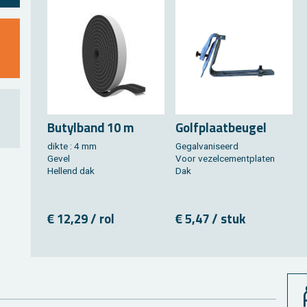
Bu­tyl­band 10 m
Golf­plaat­beu­gel
dikte : 4 mm
Ge­gal­va­ni­seerd
Gevel
Voor ve­zel­ce­ment­pla­ten
Hel­lend dak
Dak
€ 12,29 / rol
€ 5,47 / stuk