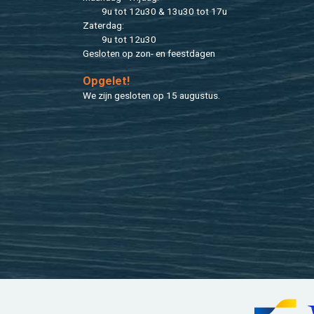
9u tot 12u30 & 13u30 tot 17u
Za­ter­dag:
9u tot 12u30
Ge­slo­ten op zon- en feest­da­gen
Op­ge­let!
We zijn ge­slo­ten op 15 au­gus­tus.