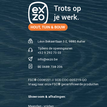
Léon Be­kaert­laan 3 E, 9880 Aal­ter
Tij­dens de ope­nings­uren
+32 9 292 73 03
info@​exzo.​be
BE 0688 738 206
FSC® C008551 // SCS-COC-005219-QO
Vraag naar onze FSC® ge­cer­ti­fi­ceer­de pro­duc­ten.
Show­room & af­ha­lin­gen:
Maan­dag - vrij­dag: