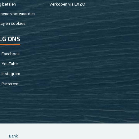
g be­ta­len
Ver­ko­pen via EXZO
­me­ne voor­waar­den
a­cy en coo­kies
LG ONS
Fa­cebook
You­Tu­be
In­st­agram
Pin­te­rest
Bank