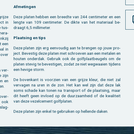
Af­me­tin­gen
ij­ze
Deze pla­ten heb­ben een breed­te van 244 cen­ti­me­ter en een
ect in
leng­te van 109 cen­ti­me­ter. De dikte van het ma­te­ri­aal be­
e tus­
draagt 6,5 mil­li­me­ter.
ne­ra­
Plaat­sing en tips
k­zij
et een
Deze pla­ten zijn erg een­vou­dig aan te bren­gen op jouw pro­
al in
ject. Be­ves­tig deze pla­ten met schroe­ven aan een me­ta­len en
 over
hou­ten on­der­dak. Ge­bruik ook de golf­plaat­beu­gels om de
pla­ten ste­vig te be­ves­ti­gen, zodat ze niet weg­waai­en tij­dens
een he­vi­ge storm.
n ver­
e zijn
De bo­ven­kant is voor­zien van een grij­ze kleur, die niet zal
ten en
ver­va­gen na uren in de zon. Het kan wel zijn dat deze lak
en.
soms scha­de kan tonen na trans­port of de plaat­sing, maar
dit heeft geen in­vloed op de duur­zaam­heid of de kwa­li­teit
over­
van deze ve­zel­ce­ment golf­pla­ten.
e ook
­slag­
Deze pla­ten zijn enkel te ge­brui­ken op hel­len­de daken.