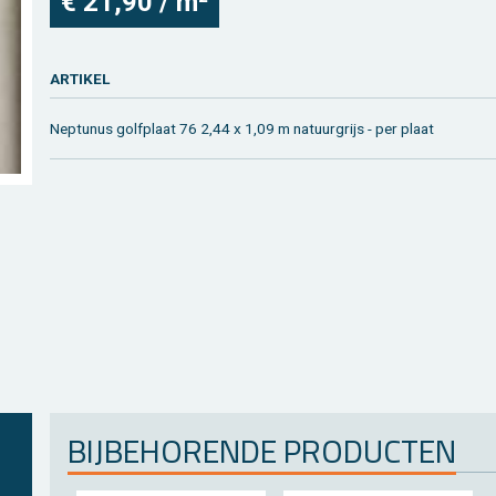
€ 21,90 / m²
AR­TI­KEL
Nep­tu­nus golf­plaat 76 2,44 x 1,09 m na­tuur­grijs - per plaat
BIJ­BE­HO­REN­DE PRO­DUC­TEN