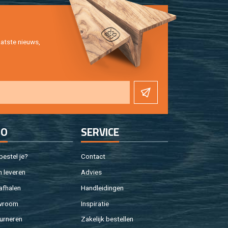
at­ste nieuws,
FO
SER­VI­CE
e­stel je?
Con­tact
 le­ve­ren
Ad­vies
af­ha­len
Hand­lei­din­gen
w­room
In­spi­ra­tie
ur­ne­ren
Za­ke­lijk be­stel­len