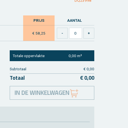
DQ23998
PRIJS
AAN­TAL
€ 58,25
To­ta­le op­per­vlak­te
0,00 m²
Sub­to­taal
€ 0,00
To­taal
€ 0,00
IN DE WINKELWAGEN