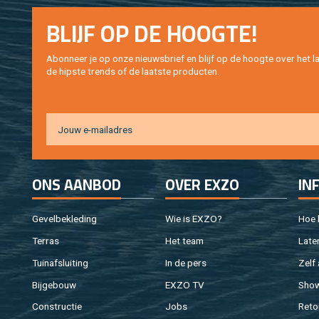
BLIJF OP DE HOOG­TE!
Abon­neer je op onze nieuws­brief en blijf op de hoog­te over het la
de hip­s­te trends of de laat­ste pro­duc­ten.
ONS AAN­BOD
OVER EXZO
IN
Ge­vel­be­kle­ding
Wie is EXZO?
Hoe b
Ter­ras
Het team
Laten
Tuin­af­slui­ting
In de pers
Zelf 
Bij­ge­bouw
EXZO TV
Sho
Con­struc­tie
Jobs
Re­to