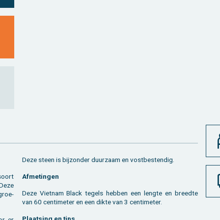
Deze steen is bij­zon­der duur­zaam en vost­be­sten­dig.
soort
Af­me­tin­gen
. Deze
Deze Viet­nam Black te­gels heb­ben een leng­te en breed­te
groe­
van 60 cen­ti­me­ter en een dikte van 3 cen­ti­me­ter.
Plaat­sing en tips
or er