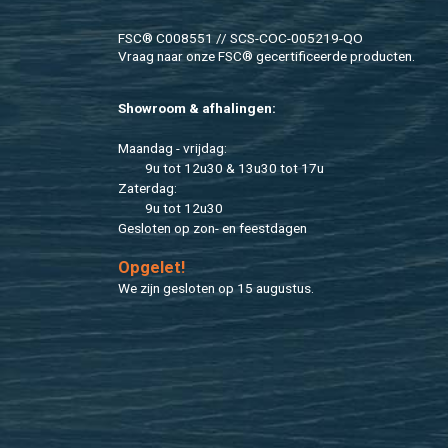
FSC® C008551 // SCS-COC-005219-QO
Vraag naar onze FSC® ge­cer­ti­fi­ceer­de pro­duc­ten.
Show­room & af­ha­lin­gen:
Maan­dag - vrij­dag:
9u tot 12u30 & 13u30 tot 17u
Za­ter­dag:
9u tot 12u30
Ge­slo­ten op zon- en feest­da­gen
Op­ge­let!
We zijn ge­slo­ten op 15 au­gus­tus.