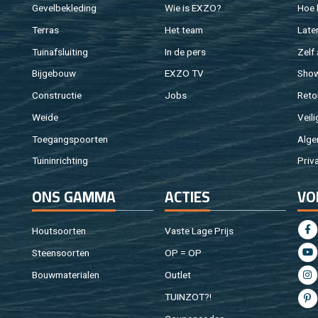
Ge­vel­be­kle­ding
Wie is EXZO?
Hoe b
Ter­ras
Het team
Laten
Tuin­af­slui­ting
In de pers
Zelf 
Bij­ge­bouw
EXZO TV
Sho
Con­struc­tie
Jobs
Re­to
Weide
Vei­li
Toe­gangs­poor­ten
Al­ge
Tuin­in­rich­ting
Pri­v
ONS GAMMA
AC­TIES
VO
Hout­soor­ten
Vaste Lage Prijs
Steen­soor­ten
OP = OP
Bouw­ma­te­ri­a­len
Out­let
TUIN­ZOT?!