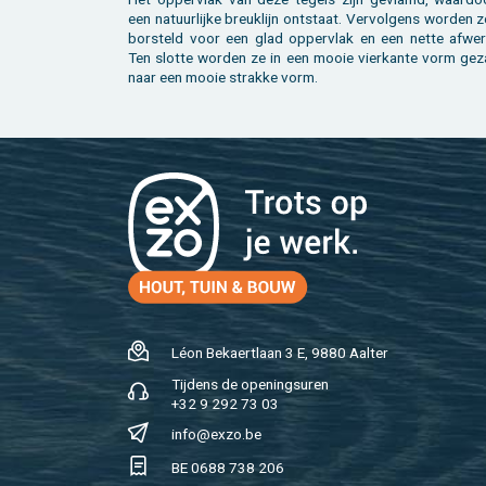
een na­tuur­lij­ke breuk­lijn ont­staat. Ver­vol­gens wor­den 
bor­steld voor een glad op­per­vlak en een nette af­wer­
Ten slot­te wor­den ze in een mooie vier­kan­te vorm ge­
naar een mooie strak­ke vorm.
Léon Be­kaert­laan 3 E, 9880 Aal­ter
Tij­dens de ope­nings­uren
+32 9 292 73 03
info@​exzo.​be
BE 0688 738 206