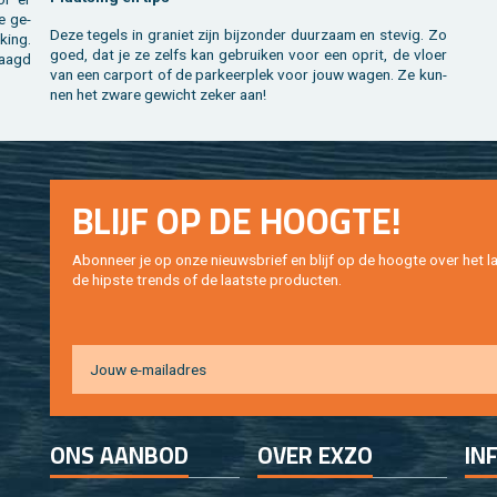
ze ge­
Deze te­gels in gra­niet zijn bij­zon­der duur­zaam en ste­vig. Zo
king.
goed, dat je ze zelfs kan ge­brui­ken voor een oprit, de vloer
zaagd
van een car­port of de par­keer­plek voor jouw wagen. Ze kun­
nen het zware ge­wicht zeker aan!
BLIJF OP DE HOOG­TE!
Abon­neer je op onze nieuws­brief en blijf op de hoog­te over het la
de hip­s­te trends of de laat­ste pro­duc­ten.
ONS AAN­BOD
OVER EXZO
IN