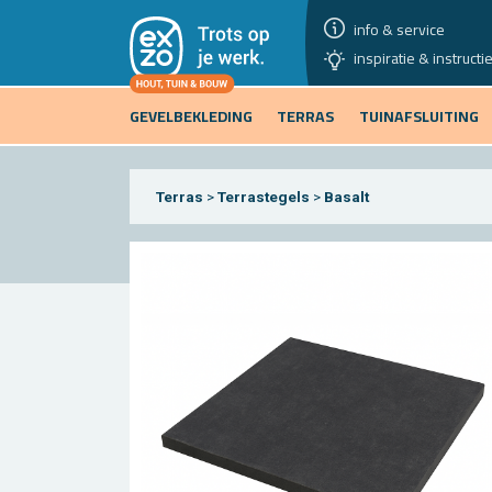
info & service
inspiratie & instructi
GEVELBEKLEDING
TERRAS
TUINAFSLUITING
Terras
>
Terrastegels
>
Basalt