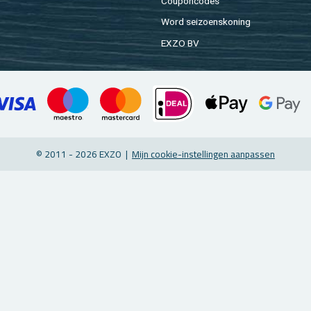
Cou­pon­co­des
Word sei­zoens­ko­ning
EXZO BV
© 2011 - 2026 EXZO |
Mijn coo­kie-in­stel­lin­gen aan­pas­sen