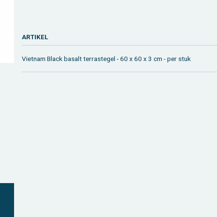
AR­TI­KEL
Viet­nam Black ba­salt ter­ras­te­gel - 60 x 60 x 3 cm - per stuk