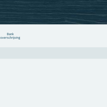
Bank
over­schrij­ving