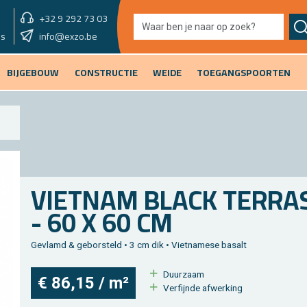
+32 9 292 73 03
showroom vandaag
info@exzo.be
9u - 12u30
es
BIJGEBOUW
CONSTRUCTIE
WEIDE
TOEGANGSPOORTEN
VIET­NAM BLACK TER­RAS
- 60 X 60 CM
Ge­vlamd & ge­bor­steld • 3 cm dik • Viet­na­me­se ba­salt
Duur­zaam
€ 86,15 / m²
Ver­fijn­de af­wer­king