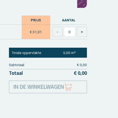
PRIJS
AAN­TAL
€ 31,01
To­ta­le op­per­vlak­te
0,00 m²
Sub­to­taal
€ 0,00
To­taal
€ 0,00
IN DE WINKELWAGEN