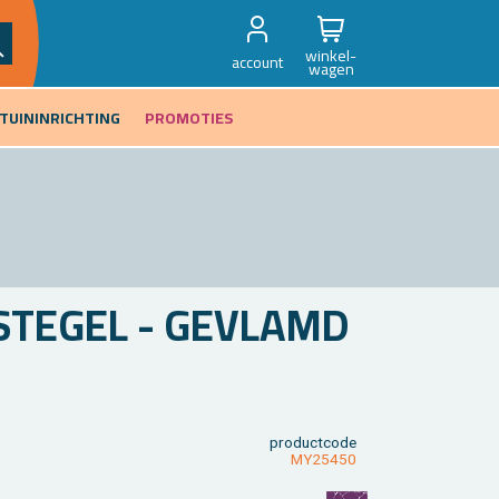
winkel-
account
wagen
TUININRICHTING
PROMOTIES
­TE­GEL - GE­VLAMD
product­code
MY25450