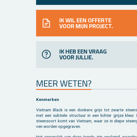
IK WIL EEN OFFERTE
VOOR MIJN PROJECT.
IK HEB EEN VRAAG
VOOR JULLIE.
MEER WETEN?
Ken­mer­ken
Viet­nam Black is een don­ke­re grijs tot zwar­te steen­
met een sub­tie­le struc­tuur in een lich­ter grij­ze kleur
steen­soort komt van Viet­nam, waar ze in diepe steen­
ven wor­den op­ge­gra­ven.
Het op­per­vlak van deze te­gels zijn ge­vlamd, waar­do