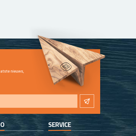
at­ste nieuws,
FO
SER­VI­CE