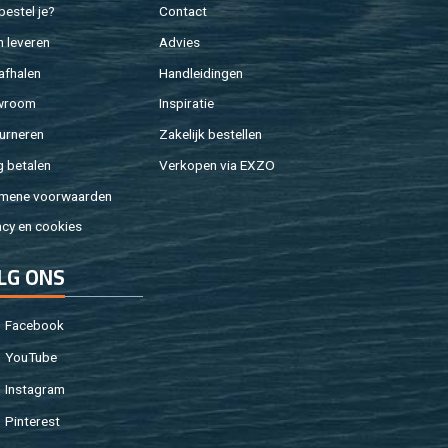
e­stel je?
Con­tact
 le­ve­ren
Ad­vies
af­ha­len
Hand­lei­din­gen
w­room
In­spi­ra­tie
ur­ne­ren
Za­ke­lijk be­stel­len
g be­ta­len
Ver­ko­pen via EXZO
­me­ne voor­waar­den
a­cy en coo­kies
LG ONS
Fa­cebook
You­Tu­be
In­st­agram
Pin­te­rest