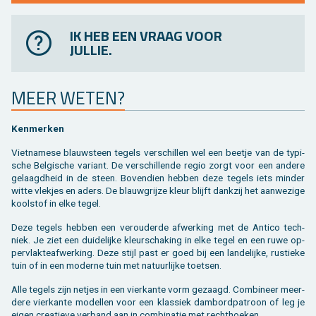
IK HEB EEN VRAAG VOOR
JULLIE.
MEER WETEN?
Ken­mer­ken
Viet­na­me­se blauw­steen te­gels ver­schil­len wel een beet­je van de ty­pi­
sche Bel­gi­sche va­ri­ant. De ver­schil­len­de regio zorgt voor een an­de­re
ge­laagd­heid in de steen. Bo­ven­dien heb­ben deze te­gels iets min­der
witte vlek­jes en aders. De blauw­grij­ze kleur blijft dank­zij het aan­we­zi­ge
kool­stof in elke tegel.
Deze te­gels heb­ben een ver­ou­der­de af­wer­king met de An­ti­co tech­
niek. Je ziet een dui­de­lij­ke kleur­scha­king in elke tegel en een ruwe op­
per­vlak­te­af­wer­king. Deze stijl past er goed bij een lan­de­lij­ke, rus­tie­ke
tuin of in een mo­der­ne tuin met na­tuur­lij­ke toet­sen.
Alle te­gels zijn net­jes in een vier­kan­te vorm ge­zaagd. Com­bi­neer meer­
de­re vier­kan­te mo­del­len voor een klas­siek dam­bord­pa­troon of leg je
eigen cre­a­tie­ve ver­band aan in com­bi­na­tie met recht­hoe­ken.