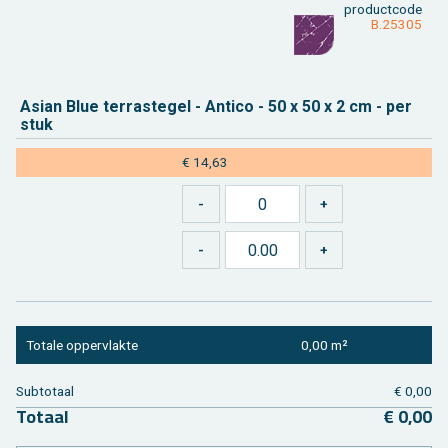
product­code
B.25305
Asian Blue ter­ras­te­gel - An­ti­co - 50 x 50 x 2 cm - per
stuk
€ 14,63
To­ta­le op­per­vlak­te
0,00 m²
Sub­to­taal
€ 0,00
To­taal
€ 0,00