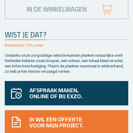
IN DE WINKELWAGEN
WIST JE DAT?
Be­stel best 10% meer.
On­danks onze zorg­vul­di­ge se­lec­tie kun­nen plan­ken na­tuur­lij­ke on­ef­
fen­he­den heb­ben zoals kno­pen, een scheur, een lo­kaal kleur­ver­schil,
een lich­te be­scha­di­ging. Plaats de plan­ken maxi­maal in wild­ver­band,
zo heb je het min­ste ver­zaagd ver­lies.
AFSPRAAK MAKEN,
ONLINE OF BIJ EXZO.
IK WIL EEN OFFERTE
VOOR MIJN PROJECT.