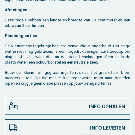
Af­me­tin­gen
Deze te­gels heb­ben een leng­te en breed­te van 50 cen­ti­me­ter en een
dikte van 2 cen­ti­me­ter.
Plaat­sing en tips
De Viet­na­me­se te­gels zijn heel erg een­vou­dig in on­der­houd. Het enige
wat je niet mag ge­brui­ken, is een ho­ge­druk rei­ni­ger, zure zee­pop­los­
sin­gen of azijn, want dit kan de steen be­scha­di­gen. Ge­bruik in de
plaats water, een schuur­bor­stel en een neu­tra­le zeep.
Bouw een klei­ne hel­lings­graad in je ter­ras naar het gras of een bloe­
men­perk­je toe. Op die ma­nier kan re­gen­wa­ter mooi naar be­ne­den
lopen en krijg je geen diepe plas­sen op jouw be­te­geld ter­ras.
INFO OPHALEN
INFO LEVEREN