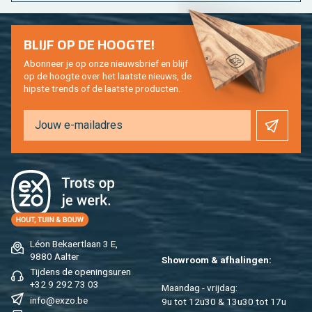
BLIJF OP DE HOOG­TE!
Abon­neer je op onze nieuws­brief en blijf
op de hoog­te over het laat­ste nieuws, de
hip­s­te trends of de laat­ste pro­duc­ten.
Léon Be­kaert­laan 3 E,
9880 Aal­ter
Show­room & af­ha­lin­gen:
Tij­dens de ope­nings­uren
+32 9 292 73 03
Maan­dag - vrij­dag:
info@​exzo.​be
9u tot 12u30 & 13u30 tot 17u