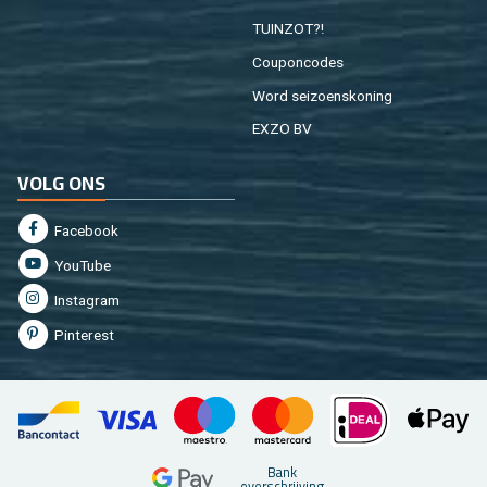
TUIN­ZOT?!
Cou­pon­co­des
Word sei­zoens­ko­ning
EXZO BV
VOLG ONS
Fa­cebook
You­Tu­be
In­st­agram
Pin­te­rest
Bank
over­schrij­ving