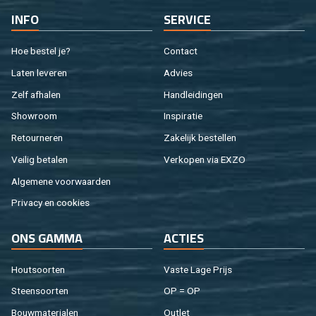
INFO
SER­VI­CE
Hoe be­stel je?
Con­tact
Laten le­ve­ren
Ad­vies
Zelf af­ha­len
Hand­lei­din­gen
Show­room
In­spi­ra­tie
Re­tour­ne­ren
Za­ke­lijk be­stel­len
Vei­lig be­ta­len
Ver­ko­pen via EXZO
Al­ge­me­ne voor­waar­den
Pri­va­cy en coo­kies
ONS GAMMA
AC­TIES
Hout­soor­ten
Vaste Lage Prijs
Steen­soor­ten
OP = OP
Bouw­ma­te­ri­a­len
Out­let