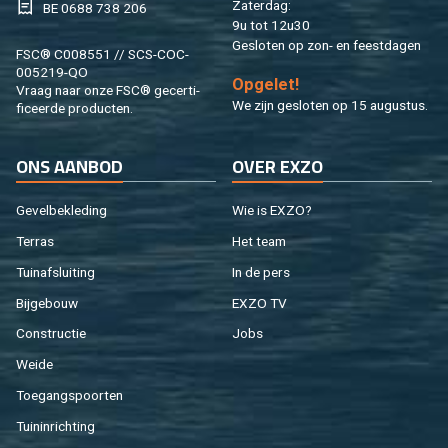
Za­ter­dag:
BE 0688 738 206
9u tot 12u30
Ge­slo­ten op zon- en feest­da­gen
FSC® C008551 // SCS-COC-
005219-QO
Op­ge­let!
Vraag naar onze FSC® ge­cer­ti­
We zijn ge­slo­ten op 15 au­gus­tus.
fi­ceer­de pro­duc­ten.
ONS AAN­BOD
OVER EXZO
Ge­vel­be­kle­ding
Wie is EXZO?
Ter­ras
Het team
Tuin­af­slui­ting
In de pers
Bij­ge­bouw
EXZO TV
Con­struc­tie
Jobs
Weide
Toe­gangs­poor­ten
Tuin­in­rich­ting