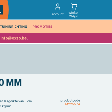
winkel-
account
wagen
TUININRICHTING
PROMOTIES
f
info@exzo.be
.
-40 MM
product­code
en laag­dik­te van 5 cm
MY25574
500 kg/m³