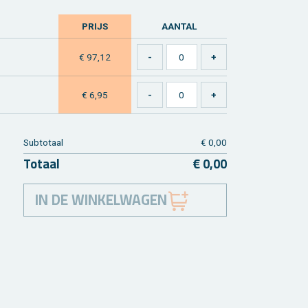
PRIJS
AAN­TAL
€ 97,12
€ 6,95
Sub­to­taal
€ 0,00
To­taal
€ 0,00
IN DE WINKELWAGEN