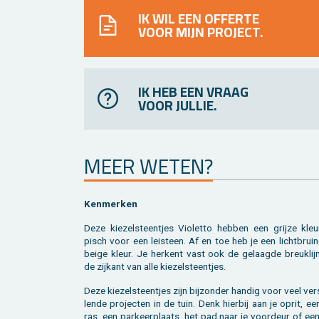
IK WIL EEN OFFERTE
VOOR MIJN PROJECT.
IK HEB EEN VRAAG
VOOR JULLIE.
MEER WETEN?
Ken­mer­ken
Deze kie­zel­steen­tjes Vi­o­let­to heb­ben een grij­ze kleu
pisch voor een lei­steen. Af en toe heb je een licht­brui­
beige kleur. Je her­kent vast ook de ge­laag­de breuk­lij
de zij­kant van alle kie­zel­steen­tjes.
Deze kie­zel­steen­tjes zijn bij­zon­der han­dig voor veel ver­
len­de pro­jec­ten in de tuin. Denk hier­bij aan je oprit, ee
ras, een par­keer­plaats, het pad naar je voor­deur of ee