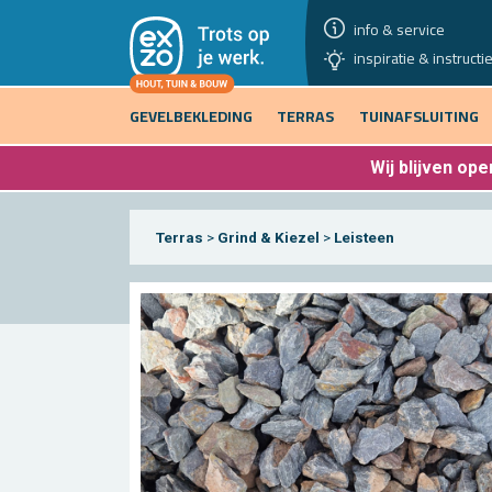
info & service
inspiratie & instructi
GEVELBEKLEDING
TERRAS
TUINAFSLUITING
Wij blijven
open
Terras
>
Grind & Kiezel
>
Leisteen