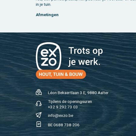
in je tuin.
Af­me­tin­gen
Léon Be­kaert­laan 3 E, 9880 Aal­ter
Tij­dens de ope­nings­uren
+32 9 292 73 03
info@​exzo.​be
BE 0688 738 206