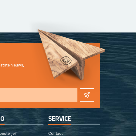
at­ste nieuws,
FO
SER­VI­CE
e­stel je?
Con­tact