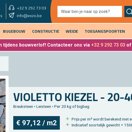
+32 9 292 73 03
showroom morgen
info@exzo.be
9u - 12u30 & 13u30 - 17u
es
BIJGEBOUW
CONSTRUCTIE
WEIDE
TOEGANGSPOORTEN
 tijdens bouwverlof
! Contacteer ons via
+32 9 292 73 03
o
VI­O­LET­TO KIE­ZEL - 20
Breuk­steen • Lei­steen • Per 20 kg of big­bag
Prijs per m² wordt be­re­kend met e
€ 97,12 / m2
In­di­ca­tief soor­te­lijk ge­wicht = 1