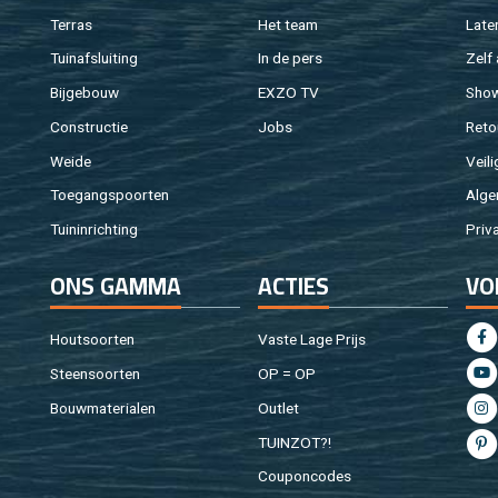
Ter­ras
Het team
Laten
Tuin­af­slui­ting
In de pers
Zelf 
Bij­ge­bouw
EXZO TV
Sho
Con­struc­tie
Jobs
Re­to
Weide
Vei­li
Toe­gangs­poor­ten
Al­ge
Tuin­in­rich­ting
Pri­v
ONS GAMMA
AC­TIES
VO
Hout­soor­ten
Vaste Lage Prijs
Steen­soor­ten
OP = OP
Bouw­ma­te­ri­a­len
Out­let
TUIN­ZOT?!
Cou­pon­co­des