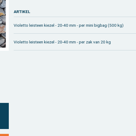
AR­TI­KEL
Vi­o­let­to lei­steen kie­zel - 20-40 mm - per mini big­bag (500 kg)
Vi­o­let­to lei­steen kie­zel - 20-40 mm - per zak van 20 kg