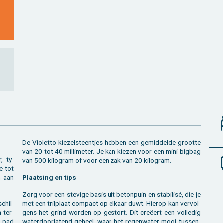
De Vi­o­let­to kie­zel­steen­tjes heb­ben een ge­mid­del­de groot­te
van 20 tot 40 mil­li­me­ter. Je kan kie­zen voor een mini big­bag
r, ty­
van 500 ki­lo­gram of voor een zak van 20 ki­lo­gram.
ne tot
n aan
Plaat­sing en tips
Zorg voor een ste­vi­ge basis uit be­ton­puin en sta­bi­lisé, die je
schil­
met een tril­plaat com­pact op el­kaar duwt. Hier­op kan ver­vol­
n ter­
gens het grind wor­den op ge­stort. Dit creëert een vol­le­dig
n pad
wa­ter­door­la­tend ge­heel, waar het re­gen­wa­ter mooi tus­sen­