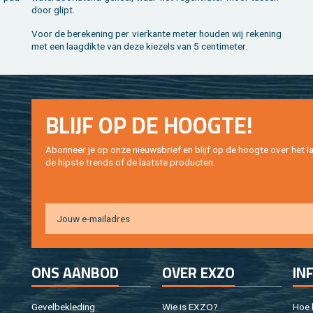
door glipt.
Voor de be­re­ke­ning per vier­kan­te meter hou­den wij re­ke­ning
met een laag­dik­te van deze kie­zels van 5 cen­ti­me­ter.
BLIJF OP DE HOOG­TE!
Abon­neer je op onze nieuws­brief en blijf op de hoog­te over het la
de hip­s­te trends of de laat­ste pro­duc­ten.
ONS AAN­BOD
OVER EXZO
IN
Ge­vel­be­kle­ding
Wie is EXZO?
Hoe b