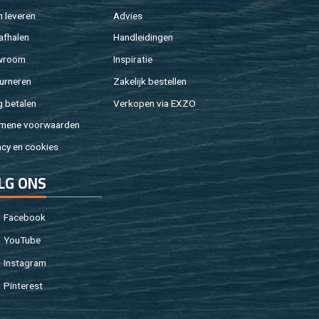
 le­ve­ren
Ad­vies
af­ha­len
Hand­lei­din­gen
w­room
In­spi­ra­tie
ur­ne­ren
Za­ke­lijk be­stel­len
g be­ta­len
Ver­ko­pen via EXZO
­me­ne voor­waar­den
a­cy en coo­kies
LG ONS
Fa­cebook
You­Tu­be
In­st­agram
Pin­te­rest