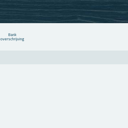
Bank
over­schrij­ving