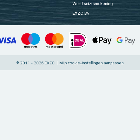
Word sei­zoens­ko­ning
EXZO BV
© 2011 - 2026 EXZO |
Mijn coo­kie-in­stel­lin­gen aan­pas­sen