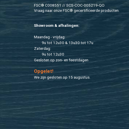
FSC® C008551 // SCS-COC-005219-QO
Vraag naar onze FSC® ge­cer­ti­fi­ceer­de pro­duc­ten.
Show­room & af­ha­lin­gen:
Maan­dag - vrij­dag:
9u tot 12u30 & 13u30 tot 17u
Za­ter­dag:
9u tot 12u30
Ge­slo­ten op zon- en feest­da­gen
Op­ge­let!
We zijn ge­slo­ten op 15 au­gus­tus.