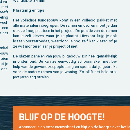
Wand­dik­te: 34 mm
ld vu­
ft met
Plaat­sing en tips
heeft
e­ling
Het vol­le­di­ge tuin­ge­bouw komt in een vol­le­dig pak­ket met
 veel­
alle ma­te­ri­a­len in­be­gre­pen. De ramen en deu­ren moet je dan
t een
ook zelf nog plaat­sen in het pro­ject. De po­si­tie van de ramen
n het
kan je zelf kie­zen, waar je ze plaatst. Hier­voor krijg je ook
losse voor­ze­t­roe­des, waar­door je nog zelf kan kie­zen of je
ze wilt mon­te­ren aan je pro­ject of niet.
enkel
­bouw
De gla­zen pa­ne­len van jouw bij­ge­bouw zijn heel ge­mak­ke­lijk
­zien
in on­der­houd. Je kan ze een­vou­dig schoon­ma­ken met be­
zet je
hulp van de ge­wo­ne zee­pop­los­sing en spons dat je ge­bruikt
e ont­
voor de an­de­re ramen van je wo­ning. Zo blijft het hele pro­
ject ja­ren­lang stra­len!
BLIJF OP DE HOOG­TE!
Abon­neer je op onze nieuws­brief en blijf op de hoog­te over het la