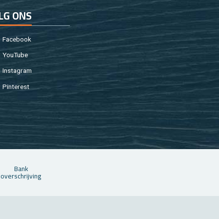
LG ONS
Fa­cebook
You­Tu­be
In­st­agram
Pin­te­rest
Bank
over­schrij­ving