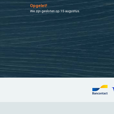
Op­ge­let!
We zijn ge­slo­ten op 15 au­gus­tus.