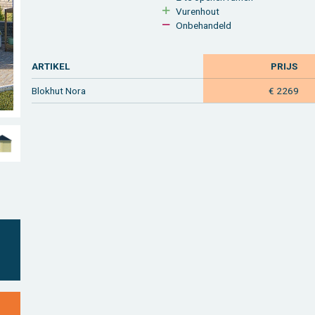
Vu­ren­hout
On­be­han­deld
AR­TI­KEL
PRIJS
Blok­hut Nora
€ 2269