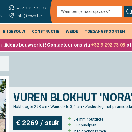
+32 9 292 73 03
showroom vandaag
info@exzo.be
9u - 12u30 & 13u30 - 17u
es
BIJGEBOUW
CONSTRUCTIE
WEIDE
TOEGANGSPOORTEN
 tijdens bouwverlof
! Contacteer ons via
+32 9 292 73 03
o
VUREN BLOK­HUT 'NORA' 
Nok­hoog­te 298 cm • Wand­dik­te 3,4 cm • Zes­hoe­kig met pi­ra­mi­de­d
34 mm hout­dik­te
€ 2269 / stuk
Tuin­pa­vil­joen
2 te ope­nen ramen