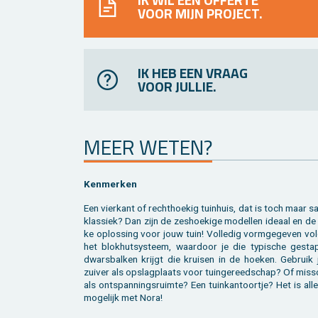
VOOR MIJN PROJECT.
IK HEB EEN VRAAG
VOOR JULLIE.
MEER WETEN?
Ken­mer­ken
Een vier­kant of recht­hoe­kig tuin­huis, dat is toch maar s
klas­siek? Dan zijn de zes­hoe­ki­ge mo­del­len ide­aal en de
ke op­los­sing voor jouw tuin! Vol­le­dig vorm­ge­ge­ven vo
het blok­hut­sys­teem, waar­door je die ty­pi­sche ge­sta­
dwars­bal­ken krijgt die krui­sen in de hoe­ken. Ge­bruik 
zui­ver als op­slag­plaats voor tuin­ge­reed­schap? Of mis­
als ont­span­nings­ruim­te? Een tuin­kan­toor­tje? Het is al­l
mo­ge­lijk met Nora!