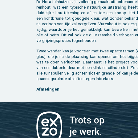
De Nora tuin­hui­zen zijn vol­le­dig ge­maakt uit on­be­han­de
ren­hout, wat een ty­pi­sche na­tuur­lij­ke uit­stra­ling hee
dui­de­lij­ke hout­te­ke­ning en af en toe een knoop. Het 
een licht­brui­ne tot goud­ge­le kleur, wat zon­der be­han­d
na ver­loop van tijd zal ver­grij­zen. Vu­ren­hout is ook erg
zij­dig, waar­door je het ge­mak­ke­lijk kan be­wer­ken me
olie of beits. Dit zal ook de duur­zaam­heid ver­ho­gen e
ver­grij­zings­pro­ces te­gen­hou­den.
Twee wan­den kan je voor­zien met twee apar­te ramen (
glas), die je na de plaat­sing kan ope­nen om het bij­ge
wat te doen ver­luch­ten. Daar­naast is het pro­ject voor
van een dub­be­le deur met een klink en ci­lin­der­slot. Zo 
alle tuin­spul­len vei­lig ach­ter slot en gren­del of kan je d
span­nings­ruim­te af­slui­ten tegen in­bre­kers.
Af­me­tin­gen