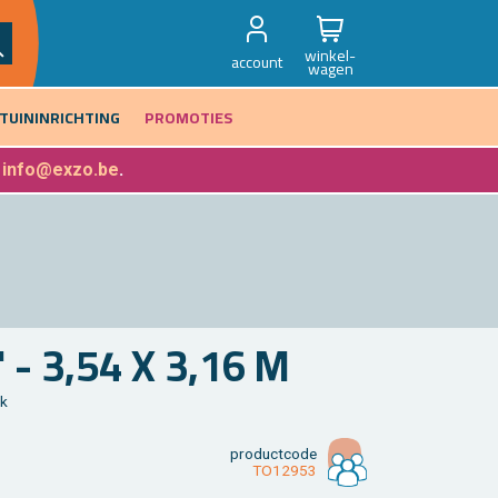
winkel-
account
wagen
TUININRICHTING
PROMOTIES
f
info@exzo.be
.
- 3,54 X 3,16 M
ak
product­code
TO12953