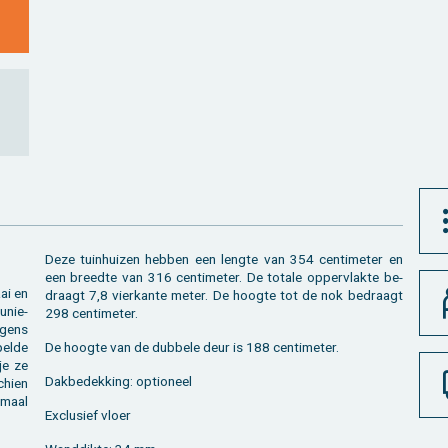
Deze tuin­hui­zen heb­ben een leng­te van 354 cen­ti­me­ter en
een breed­te van 316 cen­ti­me­ter. De to­ta­le op­per­vlak­te be­
aai en
draagt 7,8 vier­kan­te meter. De hoog­te tot de nok be­draagt
 unie­
298 cen­ti­me­ter.
l­gens
pel­de
De hoog­te van de dub­be­le deur is 188 cen­ti­me­ter.
je ze
Dak­be­dek­king: op­ti­o­neel
schien
e­maal
Ex­clu­sief vloer