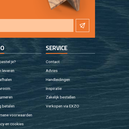
FO
SER­VI­CE
e­stel je?
Con­tact
 le­ve­ren
Ad­vies
af­ha­len
Hand­lei­din­gen
w­room
In­spi­ra­tie
ur­ne­ren
Za­ke­lijk be­stel­len
g be­ta­len
Ver­ko­pen via EXZO
­me­ne voor­waar­den
a­cy en coo­kies