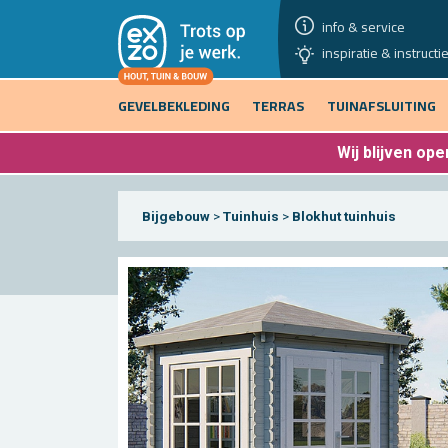
info & service
inspiratie & instructi
GEVELBEKLEDING
TERRAS
TUINAFSLUITING
Wij blijven
open
Bijgebouw
>
Tuinhuis
>
Blokhut tuinhuis