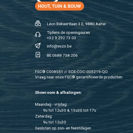
Léon Be­kaert­laan 3 E, 9880 Aal­ter
Tij­dens de ope­nings­uren
+32 9 292 73 03
info@​exzo.​be
BE 0688 738 206
FSC® C008551 // SCS-COC-005219-QO
Vraag naar onze FSC® ge­cer­ti­fi­ceer­de pro­duc­ten.
Show­room & af­ha­lin­gen:
Maan­dag - vrij­dag:
9u tot 12u30 & 13u30 tot 17u
Za­ter­dag:
9u tot 12u30
Ge­slo­ten op zon- en feest­da­gen