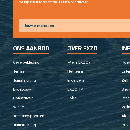
de hip­s­te trends of de laat­ste pro­duc­ten.
ONS AAN­BOD
OVER EXZO
IN
Ge­vel­be­kle­ding
Wie is EXZO?
Hoe b
Ter­ras
Het team
Laten
Tuin­af­slui­ting
In de pers
Zelf 
Bij­ge­bouw
EXZO TV
Sho
Con­struc­tie
Jobs
Re­to
Weide
Vei­li
Toe­gangs­poor­ten
Al­ge
Tuin­in­rich­ting
Pri­v