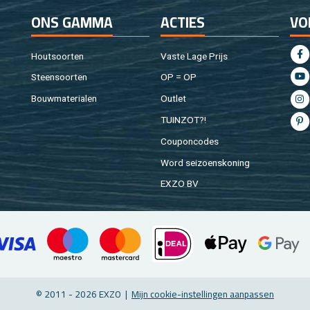
ONS GAMMA
AC­TIES
VO
Hout­soor­ten
Vaste Lage Prijs
Steen­soor­ten
OP = OP
Bouw­ma­te­ri­a­len
Out­let
TUIN­ZOT?!
Cou­pon­co­des
Word sei­zoens­ko­ning
EXZO BV
© 2011 - 2026 EXZO |
Mijn coo­kie-in­stel­lin­gen aan­pas­sen