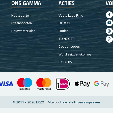
ONS GAMMA
AC­TIES
VO
Hout­soor­ten
Vaste Lage Prijs
Steen­soor­ten
OP = OP
Bouw­ma­te­ri­a­len
Out­let
TUIN­ZOT?!
Cou­pon­co­des
Word sei­zoens­ko­ning
EXZO BV
© 2011 - 2026 EXZO |
Mijn coo­kie-in­stel­lin­gen aan­pas­sen