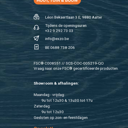
Léon Be­kaert­laan 3 E, 9880 Aal­ter
Tij­dens de ope­nings­uren
+32 9 292 73 03
info@​exzo.​be
BE 0688 738 206
FSC® C008551 // SCS-COC-005219-QO
Vraag naar onze FSC® ge­cer­ti­fi­ceer­de pro­duc­ten.
Show­room & af­ha­lin­gen:
Maan­dag - vrij­dag:
9u tot 12u30 & 13u30 tot 17u
Za­ter­dag:
9u tot 12u30
Ge­slo­ten op zon- en feest­da­gen