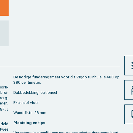
De no­di­ge fun­de­rings­maat voor dit Viggo tuin­huis is 480 op
380 cen­ti­me­ter.
r­ti­
­brui­
Dak­be­dek­king: op­ti­o­neel
­berg­
Ex­clu­sief vloer
e­ren,
ga jij
Wand­dik­te: 28 mm
Plaat­sing en tips
n­deld
 twee
Vu­ren­hout is ei­gen­lijk van na­tu­re een min­der duur­za­me hout­