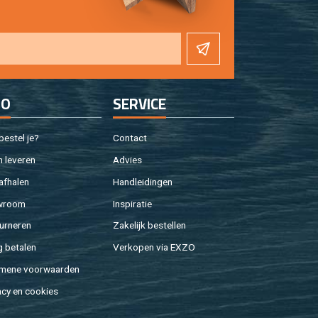
FO
SER­VI­CE
e­stel je?
Con­tact
 le­ve­ren
Ad­vies
af­ha­len
Hand­lei­din­gen
w­room
In­spi­ra­tie
ur­ne­ren
Za­ke­lijk be­stel­len
g be­ta­len
Ver­ko­pen via EXZO
­me­ne voor­waar­den
a­cy en coo­kies