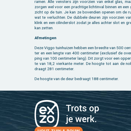
ramen. Alle ven­sters zijn voor­zien van enkel glas, ma
zor­gen wel voor een prach­ti­ge licht­in­val bin­nen en ee
zicht op de tuin. Je kan ze bo­ven­dien ope­nen om de ru
wat te ver­luch­ten. De dub­be­le deu­ren zijn voor­zien v
klink en een ci­lin­der­slot zodat je alles ach­ter slot en gr
kan zet­ten.
Af­me­tin­gen
Deze Viggo tuin­hui­zen heb­ben een breed­te van 500 cen­t
ter en een leng­te van 400 cen­ti­me­ter (ex­clu­sief de ove
ping van 100 cen­ti­me­ter lang). Dit zorgt voor een op­per
te van 18,2 vier­kan­te meter. De hoog­te tot aan de no
draagt 281 cen­ti­me­ter.
De hoog­te van de deur be­draagt 188 cen­ti­me­ter.