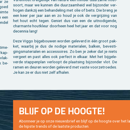
ar ze
soort, maar we kun­nen die duur­zaam­heid wel bij­zon­der ver­
n goed
ho­gen dank­zij een be­han­de­ling met olie of beits. Die breng je
im­te
een keer per jaar aan en zo houd je ook de ver­grij­zing van
an een
het hout echt tegen. Ge­niet dus van een de uit­no­di­gen­de,
en­del
char­man­te hout­kleur door­heen heel het jaar en dat voor nog
de­cen­nia lang!
Deze Viggo bij­ge­bou­wen wor­den ge­le­verd in één groot pak­
ket, waar­bij je dus de no­di­ge ma­te­ri­a­len, bal­ken, be­ves­ti­
i­me­
gings­ma­te­ri­a­len en ac­ces­soi­res. Zo ben je zeker dat je niets
r­kap­
ver­geet en past alles ook per­fect in el­kaar. Met het bij­ge­le­
­vlak­
ver­de stap­pen­plan ver­loopt de plaat­sing bij­zon­der vlot. De
k be­
ramen en deu­ren wor­den ge­le­verd met vaste voor­ze­t­roe­des.
Je kan ze er dus niet zelf af­ha­len.
BLIJF OP DE HOOG­TE!
Abon­neer je op onze nieuws­brief en blijf op de hoog­te over het la
de hip­s­te trends of de laat­ste pro­duc­ten.