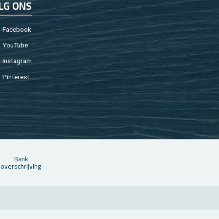
LG ONS
Fa­cebook
You­Tu­be
In­st­agram
Pin­te­rest
Bank
over­schrij­ving