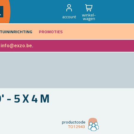
winkel-
account
wagen
TUININRICHTING
PROMOTIES
f
info@exzo.be
.
 - 5 X 4 M
product­code
TO12943