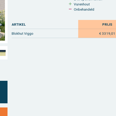
Vu­ren­hout
On­be­han­deld
AR­TI­KEL
PRIJS
Blok­hut Viggo
€ 3319,01