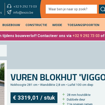
+32 9 292 73 03
showroom vandaag
info@exzo.be
9u - 12u30 & 13u30 - 17u
es
BIJGEBOUW
CONSTRUCTIE
WEIDE
TOEGANGSPOORTEN
 tijdens bouwverlof
! Contacteer ons via
+32 9 292 73 03
o
VUREN BLOK­HUT 'VIGGO'
Nok­hoog­te 281 cm • Wand­dik­te 2,8 cm • Lui­fel 100 cm diep
28 mm hout­dik­te
€ 3319,01 / stuk
Dub­be­le deur
2 te ope­nen ramen