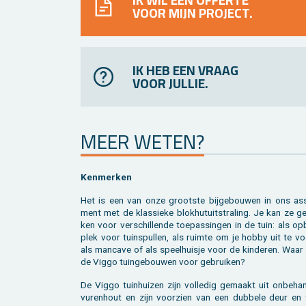
VOOR MIJN PROJECT.
IK HEB EEN VRAAG
VOOR JULLIE.
MEER WETEN?
Ken­mer­ken
Het is een van onze groot­ste bij­ge­bou­wen in ons as­so
ment met de klas­sie­ke blok­hutuit­stra­ling. Je kan ze ge
ken voor ver­schil­len­de toe­pas­sin­gen in de tuin: als op
plek voor tuin­spul­len, als ruim­te om je hobby uit te vo
als man­ca­ve of als speel­huis­je voor de kin­de­ren. Waar 
de Viggo tuin­ge­bou­wen voor ge­brui­ken?
De Viggo tuin­hui­zen zijn vol­le­dig ge­maakt uit on­be­ha
vu­ren­hout en zijn voor­zien van een dub­be­le deur en