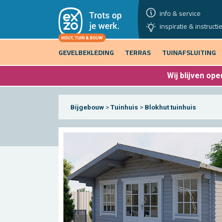
info & service
inspiratie & instructi
GEVELBEKLEDING
TERRAS
TUINAFSLUITING
Wij blijven
open
Bijgebouw
>
Tuinhuis
>
Blokhut tuinhuis