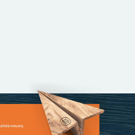
at­ste nieuws,