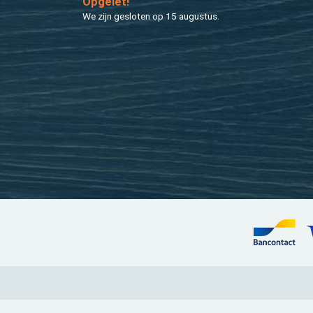
Op­ge­let!
We zijn ge­slo­ten op 15 au­gus­tus.