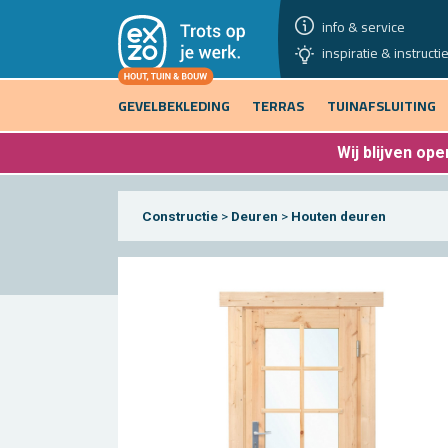
info & service
inspiratie & instructi
GEVELBEKLEDING
TERRAS
TUINAFSLUITING
Wij blijven
open
Constructie
>
Deuren
>
Houten deuren