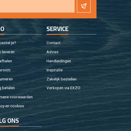
FO
SER­VI­CE
e­stel je?
Con­tact
 le­ve­ren
Ad­vies
af­ha­len
Hand­lei­din­gen
w­room
In­spi­ra­tie
ur­ne­ren
Za­ke­lijk be­stel­len
g be­ta­len
Ver­ko­pen via EXZO
­me­ne voor­waar­den
a­cy en coo­kies
LG ONS