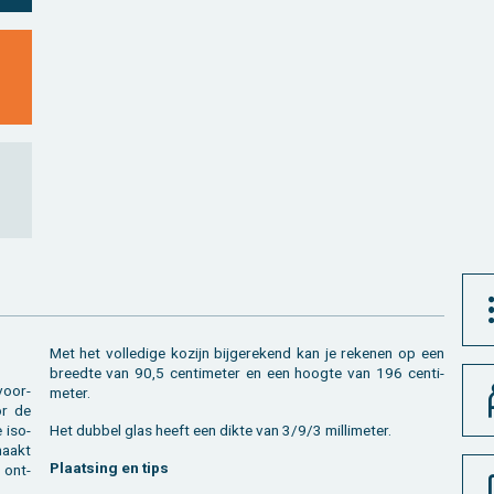
Met het vol­le­di­ge ko­zijn bij­ge­re­kend kan je re­ke­nen op een
breed­te van 90,5 cen­ti­me­ter en een hoog­te van 196 cen­ti­
voor­
me­ter.
or de
e iso­
Het dub­bel glas heeft een dikte van 3/9/3 mil­li­me­ter.
­maakt
Plaat­sing en tips
 ont­