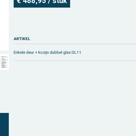
€ 488,95 / stuk
AR­TI­KEL
En­ke­le deur + ko­zijn dub­bel glas DL11