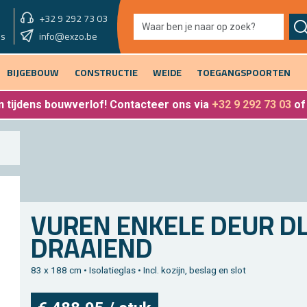
+32 9 292 73 03
showroom vandaag
info@exzo.be
9u - 12u30 & 13u30 - 17u
es
BIJGEBOUW
CONSTRUCTIE
WEIDE
TOEGANGSPOORTEN
 tijdens bouwverlof
! Contacteer ons via
+32 9 292 73 03
o
VUREN EN­KE­LE DEUR D
DRAAI­END
83 x 188 cm • Iso­la­tieglas • Incl. ko­zijn, be­slag en slot