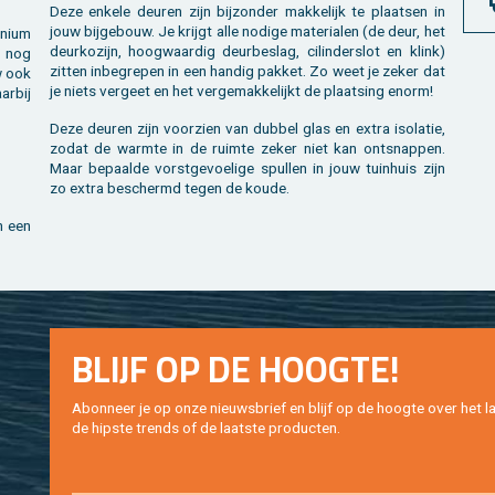
Deze en­ke­le deu­ren zijn bij­zon­der mak­ke­lijk te plaat­sen in
jouw bij­ge­bouw. Je krijgt alle no­di­ge ma­te­ri­a­len (de deur, het
ni­um
deur­ko­zijn, hoog­waar­dig deur­be­slag, ci­lin­der­slot en klink)
je nog
zit­ten in­be­gre­pen in een han­dig pak­ket. Zo weet je zeker dat
w ook
je niets ver­geet en het ver­ge­mak­ke­lijkt de plaat­sing enorm!
ar­bij
Deze deu­ren zijn voor­zien van dub­bel glas en extra iso­la­tie,
zodat de warm­te in de ruim­te zeker niet kan ont­snap­pen.
.
Maar be­paal­de vorst­ge­voe­li­ge spul­len in jouw tuin­huis zijn
zo extra be­schermd tegen de koude.
n een
BLIJF OP DE HOOG­TE!
Abon­neer je op onze nieuws­brief en blijf op de hoog­te over het la
de hip­s­te trends of de laat­ste pro­duc­ten.