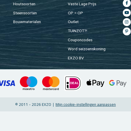
Hout­soor­ten
Vaste Lage Prijs
Steen­soor­ten
OP = OP
Bouw­ma­te­ri­a­len
Out­let
TUIN­ZOT?!
Cou­pon­co­des
Word sei­zoens­ko­ning
EXZO BV
© 2011 - 2026 EXZO |
Mijn coo­kie-in­stel­lin­gen aan­pas­sen