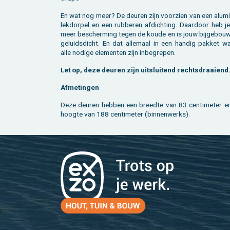
En wat nog meer? De deu­ren zijn voor­zien van een alu­mi­
lek­dor­pel en een rub­be­ren af­dich­ting. Daar­door heb 
meer be­scher­ming tegen de koude en is jouw bij­ge­bou
ge­luids­dicht. En dat al­le­maal in een han­dig pak­ket wa
alle no­di­ge ele­men­ten zijn in­be­gre­pen.
Let op, deze deu­ren zijn uit­slui­tend rechts­draai­end
Af­me­tin­gen
Deze deu­ren heb­ben een breed­te van 83 cen­ti­me­ter e
hoog­te van 188 cen­ti­me­ter (bin­nen­werks).