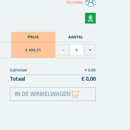
TO12906
PRIJS
AAN­TAL
€ 488,95
Sub­to­taal
€ 0,00
To­taal
€ 0,00
IN DE WINKELWAGEN