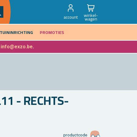
winkel-
account
wagen
TUININRICHTING
PROMOTIES
f
info@exzo.be
.
L11 - RECHTS­
product­code