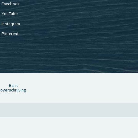
Fa­cebook
You­Tu­be
In­st­agram
Pin­te­rest
Bank
over­schrij­ving