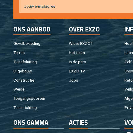
ONS AAN­BOD
OVER EXZO
IN
Ge­vel­be­kle­ding
Wie is EXZO?
Hoe b
Ter­ras
Het team
Laten
Tuin­af­slui­ting
In de pers
Zelf 
Bij­ge­bouw
EXZO TV
Sho
Con­struc­tie
Jobs
Re­to
Weide
Vei­li
Toe­gangs­poor­ten
Al­ge
Tuin­in­rich­ting
Pri­v
ONS GAMMA
AC­TIES
VO