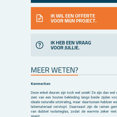
IK WIL EEN OFFERTE
VOOR MIJN PROJECT.
IK HEB EEN VRAAG
VOOR JULLIE.
MEER WETEN?
Ken­mer­ken
Deze enkel deu­ren zijn toch wel uniek! Ze zijn dan wel 
zien van een hou­ten be­kle­ding langs beide zij­den vo
ide­a­le na­tu­rel­le uit­stra­ling, maar daar­tus­sen heb­ben w
la­tie­ma­te­ri­aal ver­stopt. Daar­naast zijn de ramen ge
van dub­bel iso­la­tieglas, zodat de warm­te zeker niet
snapt.