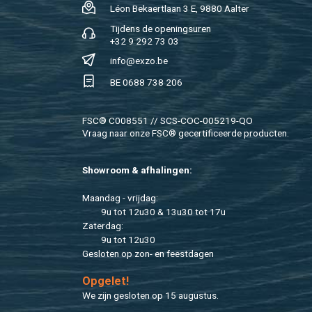
Léon Be­kaert­laan 3 E, 9880 Aal­ter
Tij­dens de ope­nings­uren
+32 9 292 73 03
info@​exzo.​be
BE 0688 738 206
FSC® C008551 // SCS-COC-005219-QO
Vraag naar onze FSC® ge­cer­ti­fi­ceer­de pro­duc­ten.
Show­room & af­ha­lin­gen:
Maan­dag - vrij­dag:
9u tot 12u30 & 13u30 tot 17u
Za­ter­dag:
9u tot 12u30
Ge­slo­ten op zon- en feest­da­gen
Op­ge­let!
We zijn ge­slo­ten op 15 au­gus­tus.