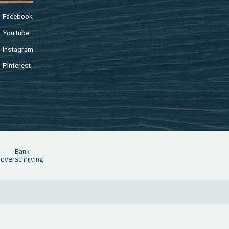
Fa­cebook
You­Tu­be
In­st­agram
Pin­te­rest
Bank
over­schrij­ving