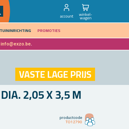
winkel-
account
wagen
TUININRICHTING
PROMOTIES
f
info@exzo.be
.
VASTE LAGE PRIJS
DIA. 2,05 X 3,5 M
product­code
TO12790