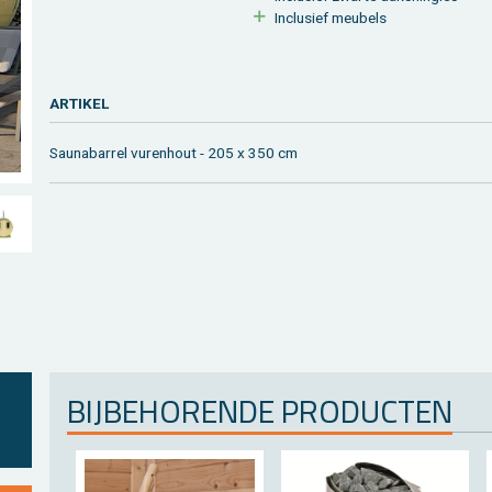
In­clu­sief meu­bels
AR­TI­KEL
Sau­na­bar­rel vu­ren­hout - 205 x 350 cm
BIJ­BE­HO­REN­DE PRO­DUC­TEN