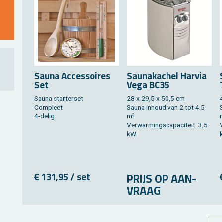
Sauna Ac­ces­soi­res
Sau­nakachel Har­via
Set
Vega BC35
Sauna star­ter­set
28 x 29,5 x 50,5 cm
Com­pleet
Sauna in­houd van 2 tot 4.5
4-delig
m³
Ver­war­mings­ca­pa­ci­teit: 3,5
V
kW
€ 131,95 / set
PRIJS OP AAN­
VRAAG