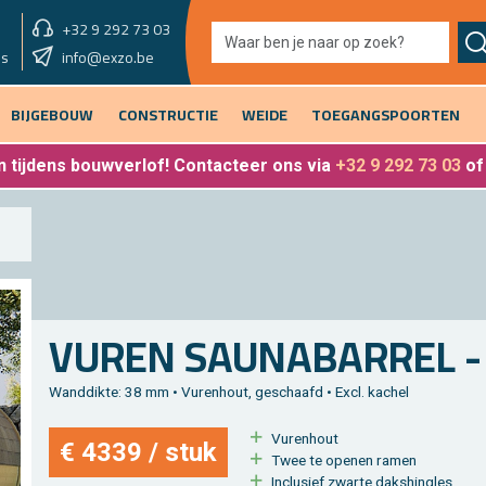
+32 9 292 73 03
showroom vandaag
info@exzo.be
9u - 12u30 & 13u30 - 17u
es
BIJGEBOUW
CONSTRUCTIE
WEIDE
TOEGANGSPOORTEN
 tijdens bouwverlof
! Contacteer ons via
+32 9 292 73 03
o
VUREN SAU­NA­BAR­REL - 
Wand­dik­te: 38 mm • Vu­ren­hout, ge­schaafd • Excl. ka­chel
Vu­ren­hout
€ 4339 / stuk
Twee te ope­nen ramen
In­clu­sief zwar­te daks­hingles