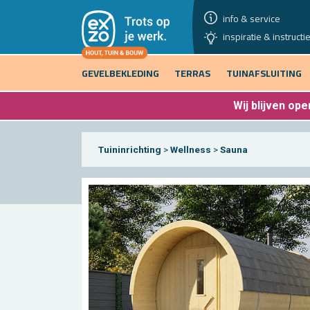
info & service
inspiratie & instructi
GEVELBEKLEDING
TERRAS
TUINAFSLUITING
Wij blijven
open
Tuininrichting
>
Wellness
>
Sauna