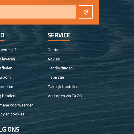
FO
SER­VI­CE
e­stel je?
Con­tact
 le­ve­ren
Ad­vies
af­ha­len
Hand­lei­din­gen
w­room
In­spi­ra­tie
ur­ne­ren
Za­ke­lijk be­stel­len
g be­ta­len
Ver­ko­pen via EXZO
­me­ne voor­waar­den
a­cy en coo­kies
LG ONS