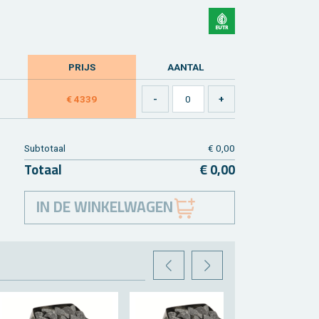
PRIJS
AAN­TAL
€ 4339
Sub­to­taal
€ 0,00
To­taal
€ 0,00
IN DE WINKELWAGEN
VORIGE
VOLGENDE