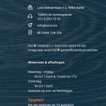
Léon Be­kaert­laan 3 E, 9880 Aal­ter
Tij­dens de ope­nings­uren
+32 9 292 73 03
info@​exzo.​be
BE 0688 738 206
FSC® C008551 // SCS-COC-005219-QO
Vraag naar onze FSC® ge­cer­ti­fi­ceer­de pro­duc­ten.
Show­room & af­ha­lin­gen:
Maan­dag - vrij­dag:
9u tot 12u30 & 13u30 tot 17u
Za­ter­dag:
9u tot 12u30
Ge­slo­ten op zon- en feest­da­gen
Op­ge­let!
We zijn ge­slo­ten op 15 au­gus­tus.