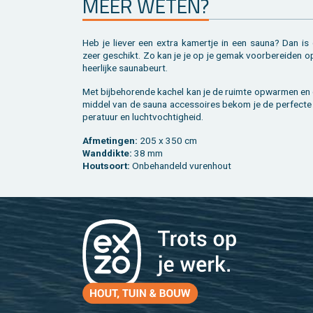
MEER WETEN?
Heb je lie­ver een extra ka­mer­tje in een sauna? Dan is
zeer ge­schikt. Zo kan je je op je gemak voor­be­rei­den o
heer­lij­ke sau­na­beurt.
Met bij­be­ho­ren­de ka­chel kan je de ruim­te op­war­men e
mid­del van de sauna ac­ces­soi­res bekom je de per­fec­te
pe­ra­tuur en lucht­voch­tig­heid.
Af­me­tin­gen:
205 x 350 cm
Wand­dik­te:
38 mm
Hout­soort:
On­be­han­deld vu­ren­hout