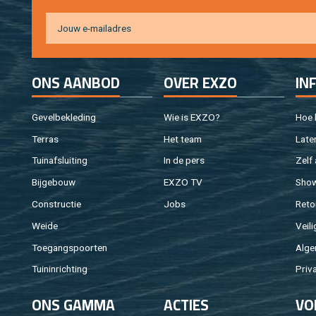
ONS AAN­BOD
OVER EXZO
IN
Ge­vel­be­kle­ding
Wie is EXZO?
Hoe b
Ter­ras
Het team
Laten
Tuin­af­slui­ting
In de pers
Zelf 
Bij­ge­bouw
EXZO TV
Sho
Con­struc­tie
Jobs
Re­to
Weide
Vei­li
Toe­gangs­poor­ten
Al­ge
Tuin­in­rich­ting
Pri­v
ONS GAMMA
AC­TIES
VO