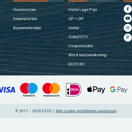
Hout­soor­ten
Vaste Lage Prijs
Steen­soor­ten
OP = OP
Bouw­ma­te­ri­a­len
Out­let
TUIN­ZOT?!
Cou­pon­co­des
Word sei­zoens­ko­ning
EXZO BV
© 2011 - 2026 EXZO |
Mijn coo­kie-in­stel­lin­gen aan­pas­sen