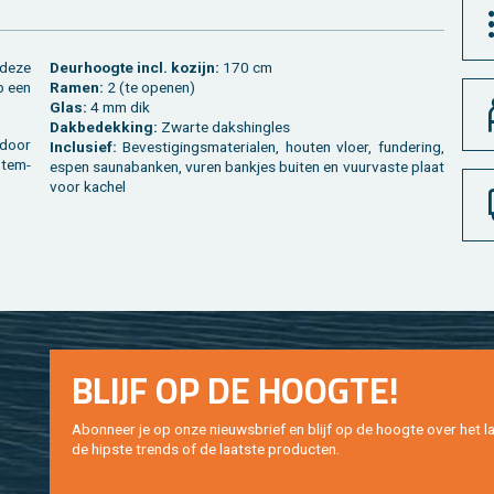
 deze
Deur­hoog­te incl. ko­zijn:
170 cm
p een
Ramen:
2 (te ope­nen)
Glas:
4 mm dik
Dak­be­dek­king:
Zwar­te daks­hingles
n door
In­clu­sief:
Be­ves­ti­gings­ma­te­ri­a­len, hou­ten vloer, fun­de­ring,
 tem­
espen sau­na­ban­ken, vuren bank­jes bui­ten en vuur­vas­te plaat
voor ka­chel
BLIJF OP DE HOOG­TE!
Abon­neer je op onze nieuws­brief en blijf op de hoog­te over het la
de hip­s­te trends of de laat­ste pro­duc­ten.