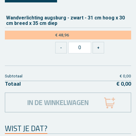
Wand­ver­lich­ting augs­burg - zwart - 31 cm hoog x 30
cm breed x 35 cm diep
€ 48,96
Sub­to­taal
€ 0,00
To­taal
€ 0,00
IN DE WINKELWAGEN
WIST JE DAT?