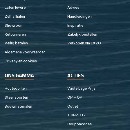
Laten le­ve­ren
Ad­vies
Zelf af­ha­len
Hand­lei­din­gen
Show­room
In­spi­ra­tie
Re­tour­ne­ren
Za­ke­lijk be­stel­len
Vei­lig be­ta­len
Ver­ko­pen via EXZO
Al­ge­me­ne voor­waar­den
Pri­va­cy en coo­kies
ONS GAMMA
AC­TIES
Hout­soor­ten
Vaste Lage Prijs
Steen­soor­ten
OP = OP
Bouw­ma­te­ri­a­len
Out­let
TUIN­ZOT?!
Cou­pon­co­des