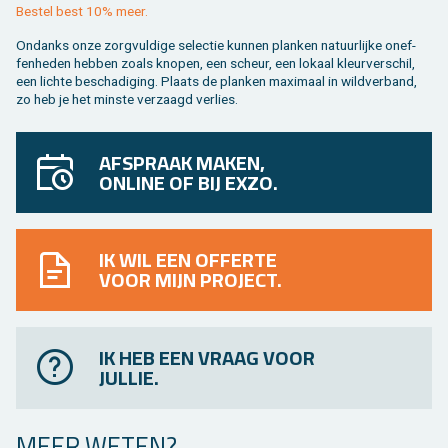
Be­stel best 10% meer.
On­danks onze zorg­vul­di­ge se­lec­tie kun­nen plan­ken na­tuur­lij­ke on­ef­
fen­he­den heb­ben zoals kno­pen, een scheur, een lo­kaal kleur­ver­schil,
een lich­te be­scha­di­ging. Plaats de plan­ken maxi­maal in wild­ver­band,
zo heb je het min­ste ver­zaagd ver­lies.
AFSPRAAK MAKEN,
ONLINE OF BIJ EXZO.
IK WIL EEN OFFERTE
VOOR MIJN PROJECT.
IK HEB EEN VRAAG VOOR
JULLIE.
MEER WETEN?