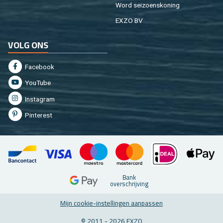
Word sei­zoens­ko­ning
EXZO BV
VOLG ONS
Fa­cebook
You­Tu­be
In­st­agram
Pin­te­rest
Bank
over­schrij­ving
Mijn coo­kie-in­stel­lin­gen aan­pas­sen
© 2011 - 2026 EXZO