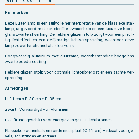
Ken­mer­ken
Deze Bui­ten­lamp is een stijl­vol­le her­in­ter­pre­ta­tie van de klas­sie­ke stal­
lamp, uit­ge­voerd met een sier­lij­ke zwa­nen­hals en een luxu­eu­ze hoog­
glans zwar­te af­wer­king. De hel­de­re gla­zen stolp zorgt voor een prach­
tig licht­ef­fect en een ge­lijk­ma­ti­ge licht­ver­sprei­ding, waar­door deze
lamp zowel func­ti­o­neel als sfeer­vol is.
Hoog­waar­dig alu­mi­ni­um met duur­za­me, weers­be­sten­di­ge hoog­glans
zwar­te poe­der­coa­ting.
Hel­de­re gla­zen stolp voor op­ti­ma­le licht­op­brengst en een zach­te ver­
sprei­ding.
Af­me­tin­gen
H: 31 cm x B: 30 cm x D: 35 cm
Zwart - Ver­vaar­digd van Alu­mi­ni­um
E27-fit­ting, ge­schikt voor ener­gie­zui­ni­ge LED-licht­bron­nen
Klas­sie­ke zwa­nen­hals en ronde muur­plaat (Ø 11 cm) – ide­aal voor ge­
vels, schut­tin­gen en en­trees.