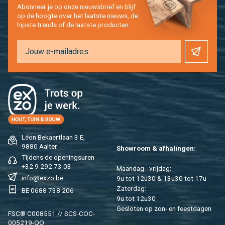
Abon­neer je op onze nieuws­brief en blijf
op de hoog­te over het laat­ste nieuws, de
hip­s­te trends of de laat­ste pro­duc­ten.
Léon Be­kaert­laan 3 E,
9880 Aal­ter
Show­room & af­ha­lin­gen:
Tij­dens de ope­nings­uren
+32 9 292 73 03
Maan­dag - vrij­dag:
info@​exzo.​be
9u tot 12u30 & 13u30 tot 17u
Za­ter­dag:
BE 0688 738 206
9u tot 12u30
Ge­slo­ten op zon- en feest­da­gen
FSC® C008551 // SCS-COC-
005219-QO