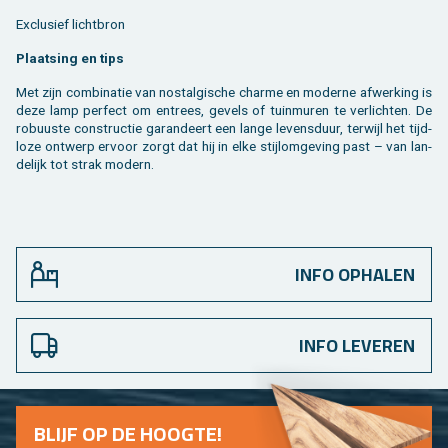
Ex­clu­sief licht­bron
Plaat­sing en tips
Met zijn com­bi­na­tie van nos­tal­gi­sche char­me en mo­der­ne af­wer­king is
deze lamp per­fect om en­trees, ge­vels of tuin­mu­ren te ver­lich­ten. De
ro­buus­te con­struc­tie ga­ran­deert een lange le­vens­duur, ter­wijl het tijd­
lo­ze ont­werp er­voor zorgt dat hij in elke stij­lom­ge­ving past – van lan­
de­lijk tot strak mo­dern.
INFO OPHALEN
INFO LEVEREN
BLIJF OP DE HOOG­TE!