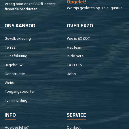
Op­ge­let!
Vraag naar onze FSC® ge­cer­ti­
We zijn ge­slo­ten op 15 au­gus­tus.
fi­ceer­de pro­duc­ten.
ONS AAN­BOD
OVER EXZO
Ge­vel­be­kle­ding
Wie is EXZO?
Ter­ras
Het team
Tuin­af­slui­ting
In de pers
Bij­ge­bouw
EXZO TV
Con­struc­tie
Jobs
Weide
Toe­gangs­poor­ten
Tuin­in­rich­ting
INFO
SER­VI­CE
Hoe be­stel je?
Con­tact