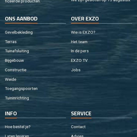
fi­ceer­de pro­duc­ten.
ONS AAN­BOD
OVER EXZO
Ge­vel­be­kle­ding
Wie is EXZO?
Ter­ras
Het team
Tuin­af­slui­ting
In de pers
Bij­ge­bouw
EXZO TV
Con­struc­tie
Jobs
Weide
Toe­gangs­poor­ten
Tuin­in­rich­ting
INFO
SER­VI­CE
Hoe be­stel je?
Con­tact
Laten le­ve­ren
Ad­vies