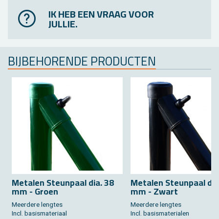
IK HEB EEN VRAAG VOOR
JULLIE.
BIJ­BE­HO­REN­DE PRO­DUC­TEN
Me­ta­len Steun­paal dia. 38
Me­ta­len Steun­paal dia
mm - Groen
mm - Zwart
Meer­de­re leng­tes
Meer­de­re leng­tes
Incl. ba­sis­ma­te­ri­aal
Incl. ba­sis­ma­te­ri­a­len