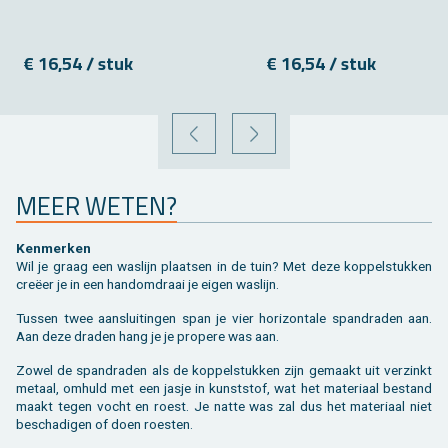
€ 16,54 / stuk
€ 16,54 / stuk
VORIGE
VOLGENDE
MEER WETEN?
Ken­mer­ken
Wil je graag een was­lijn plaat­sen in de tuin? Met deze kop­pel­stuk­ken
creëer je in een hand­om­draai je eigen was­lijn.
Tus­sen twee aan­slui­tin­gen span je vier ho­ri­zon­ta­le span­dra­den aan.
Aan deze dra­den hang je je pro­pe­re was aan.
Zowel de span­dra­den als de kop­pel­stuk­ken zijn ge­maakt uit ver­zinkt
me­taal, om­huld met een jasje in kunst­stof, wat het ma­te­ri­aal be­stand
maakt tegen vocht en roest. Je natte was zal dus het ma­te­ri­aal niet
be­scha­di­gen of doen roes­ten.