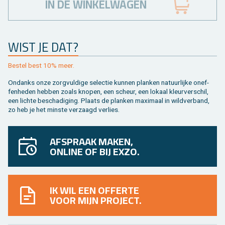
IN DE WINKELWAGEN
WIST JE DAT?
Be­stel best 10% meer.
On­danks onze zorg­vul­di­ge se­lec­tie kun­nen plan­ken na­tuur­lij­ke on­ef­
fen­he­den heb­ben zoals kno­pen, een scheur, een lo­kaal kleur­ver­schil,
een lich­te be­scha­di­ging. Plaats de plan­ken maxi­maal in wild­ver­band,
zo heb je het min­ste ver­zaagd ver­lies.
AFSPRAAK MAKEN,
ONLINE OF BIJ EXZO.
IK WIL EEN OFFERTE
VOOR MIJN PROJECT.