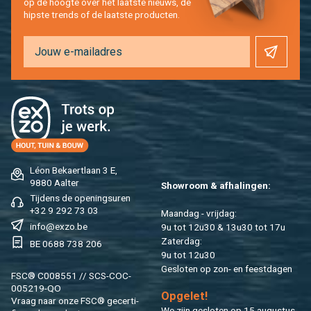
op de hoog­te over het laat­ste nieuws, de
hip­s­te trends of de laat­ste pro­duc­ten.
Léon Be­kaert­laan 3 E,
9880 Aal­ter
Show­room & af­ha­lin­gen:
Tij­dens de ope­nings­uren
+32 9 292 73 03
Maan­dag - vrij­dag:
info@​exzo.​be
9u tot 12u30 & 13u30 tot 17u
Za­ter­dag:
BE 0688 738 206
9u tot 12u30
Ge­slo­ten op zon- en feest­da­gen
FSC® C008551 // SCS-COC-
005219-QO
Op­ge­let!
Vraag naar onze FSC® ge­cer­ti­
We zijn ge­slo­ten op 15 au­gus­tus.