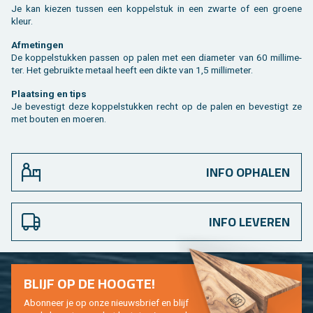
Je kan kie­zen tus­sen een kop­pel­stuk in een zwar­te of een groe­ne
kleur.
Af­me­tin­gen
De kop­pel­stuk­ken pas­sen op palen met een dia­me­ter van 60 mil­li­me­
ter. Het ge­bruik­te me­taal heeft een dikte van 1,5 mil­li­me­ter.
Plaat­sing en tips
Je be­ves­tigt deze kop­pel­stuk­ken recht op de palen en be­ves­tigt ze
met bou­ten en moe­ren.
INFO OPHALEN
INFO LEVEREN
BLIJF OP DE HOOG­TE!
Abon­neer je op onze nieuws­brief en blijf