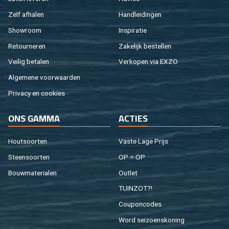
Zelf af­ha­len
Hand­lei­din­gen
Show­room
In­spi­ra­tie
Re­tour­ne­ren
Za­ke­lijk be­stel­len
Vei­lig be­ta­len
Ver­ko­pen via EXZO
Al­ge­me­ne voor­waar­den
Pri­va­cy en coo­kies
ONS GAMMA
AC­TIES
Hout­soor­ten
Vaste Lage Prijs
Steen­soor­ten
OP = OP
Bouw­ma­te­ri­a­len
Out­let
TUIN­ZOT?!
Cou­pon­co­des
Word sei­zoens­ko­ning