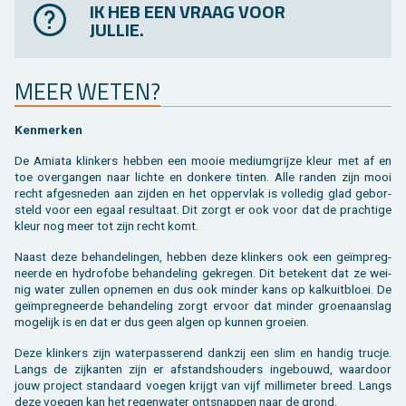
IK HEB EEN VRAAG VOOR
JULLIE.
MEER WETEN?
Ken­mer­ken
De Ami­a­ta klin­kers heb­ben een mooie me­di­um­grij­ze kleur met af en
toe over­gan­gen naar lich­te en don­ke­re tin­ten. Alle ran­den zijn mooi
recht af­ge­sne­den aan zij­den en het op­per­vlak is vol­le­dig glad ge­bor­
steld voor een egaal re­sul­taat. Dit zorgt er ook voor dat de prach­ti­ge
kleur nog meer tot zijn recht komt.
Naast deze be­han­de­lin­gen, heb­ben deze klin­kers ook een geïmpreg­
neer­de en hy­dro­fo­be be­han­de­ling ge­kre­gen. Dit be­te­kent dat ze wei­
nig water zul­len op­ne­men en dus ook min­der kans op kalkuit­bloei. De
geïmpreg­neer­de be­han­de­ling zorgt er­voor dat min­der groen­aan­slag
mo­ge­lijk is en dat er dus geen algen op kun­nen groei­en.
Deze klin­kers zijn wa­ter­pas­se­rend dank­zij een slim en han­dig truc­je.
Langs de zij­kan­ten zijn er af­stands­hou­ders in­ge­bouwd, waar­door
jouw pro­ject stan­daard voe­gen krijgt van vijf mil­li­me­ter breed. Langs
deze voe­gen kan het re­gen­wa­ter ont­snap­pen naar de grond.