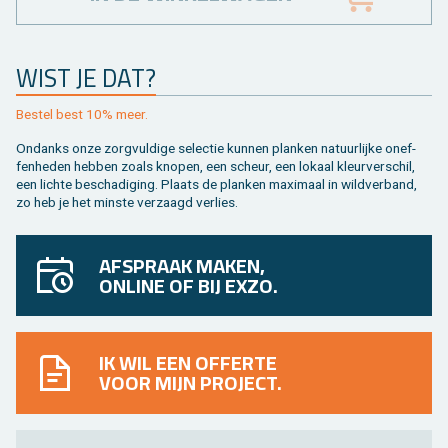
WIST JE DAT?
Be­stel best 10% meer.
On­danks onze zorg­vul­di­ge se­lec­tie kun­nen plan­ken na­tuur­lij­ke on­ef­
fen­he­den heb­ben zoals kno­pen, een scheur, een lo­kaal kleur­ver­schil,
een lich­te be­scha­di­ging. Plaats de plan­ken maxi­maal in wild­ver­band,
zo heb je het min­ste ver­zaagd ver­lies.
AFSPRAAK MAKEN,
ONLINE OF BIJ EXZO.
IK WIL EEN OFFERTE
VOOR MIJN PROJECT.