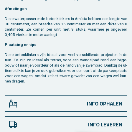
Af­me­tin­gen
Deze wa­ter­pas­se­ren­de be­ton­klin­kers in Ami­a­ta heb­ben een leng­te van
30 cen­ti­me­ter, een breed­te van 15 cen­ti­me­ter en met een dikte van 8
cen­ti­me­ter. Ze komen per unit met 9 stuks, waar­mee je on­ge­veer
0,405 vier­kan­te meter aan­legt.
Plaat­sing en tips
Deze be­ton­klin­kers zijn ide­aal voor veel ver­schil­len­de pro­jec­ten in de
tuin. Zo zijn ze ide­aal als ter­ras, voor een wan­del­pad rond een bij­ge­
bouw of naar je voor­deur of als de rand van je zwem­bad. Dank­zij de ul­
tie­me dikte kan je ze ook ge­brui­ken voor een oprit of de par­keer­plaats
voor een wagen, omdat ze het zware ge­wicht van een wagen wel kun­
nen dra­gen.
INFO OPHALEN
INFO LEVEREN