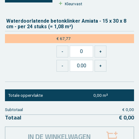
Kleur­vast
Wa­ter­door­la­ten­de be­ton­klin­ker Ami­a­ta - 15 x 30 x 8
cm - per 24 stuks (= 1,08 m²)
€ 67,77
To­ta­le op­per­vlak­te
0,00 m²
Sub­to­taal
€ 0,00
To­taal
€ 0,00
IN DE WINKELWAGEN