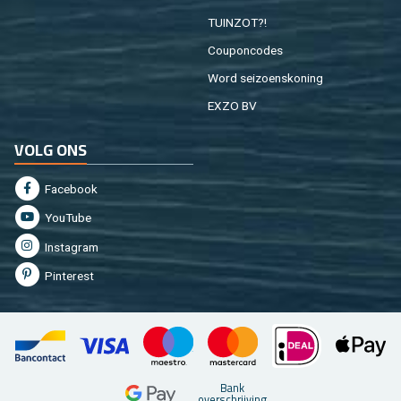
TUIN­ZOT?!
Cou­pon­co­des
Word sei­zoens­ko­ning
EXZO BV
VOLG ONS
Fa­cebook
You­Tu­be
In­st­agram
Pin­te­rest
Bank
over­schrij­ving