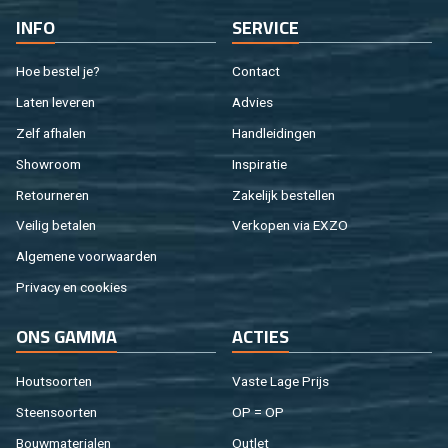
INFO
SER­VI­CE
Hoe be­stel je?
Con­tact
Laten le­ve­ren
Ad­vies
Zelf af­ha­len
Hand­lei­din­gen
Show­room
In­spi­ra­tie
Re­tour­ne­ren
Za­ke­lijk be­stel­len
Vei­lig be­ta­len
Ver­ko­pen via EXZO
Al­ge­me­ne voor­waar­den
Pri­va­cy en coo­kies
ONS GAMMA
AC­TIES
Hout­soor­ten
Vaste Lage Prijs
Steen­soor­ten
OP = OP
Bouw­ma­te­ri­a­len
Out­let