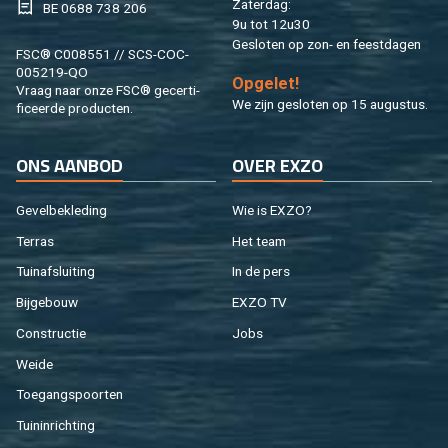
Za­ter­dag:
BE 0688 738 206
9u tot 12u30
Ge­slo­ten op zon- en feest­da­gen
FSC® C008551 // SCS-COC-
005219-QO
Op­ge­let!
Vraag naar onze FSC® ge­cer­ti­
We zijn ge­slo­ten op 15 au­gus­tus.
fi­ceer­de pro­duc­ten.
ONS AAN­BOD
OVER EXZO
Ge­vel­be­kle­ding
Wie is EXZO?
Ter­ras
Het team
Tuin­af­slui­ting
In de pers
Bij­ge­bouw
EXZO TV
Con­struc­tie
Jobs
Weide
Toe­gangs­poor­ten
Tuin­in­rich­ting