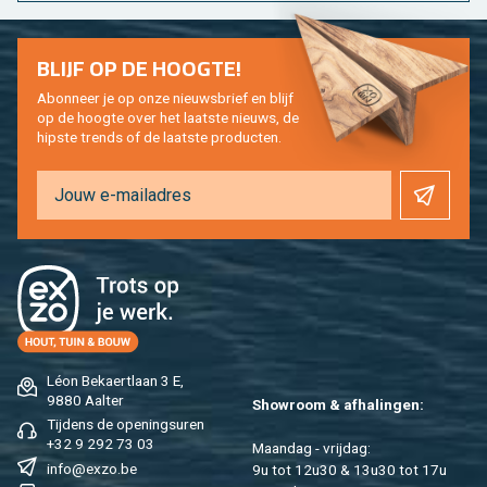
BLIJF OP DE HOOG­TE!
Abon­neer je op onze nieuws­brief en blijf
op de hoog­te over het laat­ste nieuws, de
hip­s­te trends of de laat­ste pro­duc­ten.
Léon Be­kaert­laan 3 E,
9880 Aal­ter
Show­room & af­ha­lin­gen:
Tij­dens de ope­nings­uren
+32 9 292 73 03
Maan­dag - vrij­dag:
info@​exzo.​be
9u tot 12u30 & 13u30 tot 17u