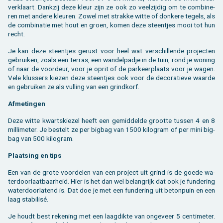
ver­klaart. Dank­zij deze kleur zijn ze ook zo veel­zij­dig om te com­bi­ne­
ren met an­de­re kleu­ren. Zowel met strak­ke witte of don­ke­re te­gels, als
de com­bi­na­tie met hout en groen, komen deze steen­tjes mooi tot hun
recht.
Je kan deze steen­tjes ge­rust voor heel wat ver­schil­len­de pro­jec­ten
ge­brui­ken, zoals een ter­ras, een wan­del­pad­je in de tuin, rond je wo­ning
of naar de voor­deur, voor je oprit of de par­keer­plaats voor je wagen.
Vele klus­sers kie­zen deze steen­tjes ook voor de de­co­ra­tie­ve waar­de
en ge­brui­ken ze als vul­ling van een grind­korf.
Af­me­tin­gen
Deze witte kwarts­kie­zel heeft een ge­mid­del­de groot­te tus­sen 4 en 8
mil­li­me­ter. Je be­stelt ze per big­bag van 1500 ki­lo­gram of per mini big­
bag van 500 ki­lo­gram.
Plaat­sing en tips
Een van de grote voor­de­len van een pro­ject uit grind is de goede wa­
ter­door­laat­baar­heid. Hier is het dan wel be­lang­rijk dat ook je fun­de­ring
wa­ter­door­la­tend is. Dat doe je met een fun­de­ring uit be­ton­puin en een
laag sta­bi­lisé.
Je houdt best re­ke­ning met een laag­dik­te van on­ge­veer 5 cen­ti­me­ter.