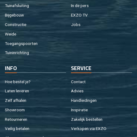
Tuin­af­slui­ting
In de pers
Bij­ge­bouw
EXZO TV
Con­struc­tie
Jobs
Weide
Toe­gangs­poor­ten
Tuin­in­rich­ting
INFO
SER­VI­CE
Hoe be­stel je?
Con­tact
Laten le­ve­ren
Ad­vies
Zelf af­ha­len
Hand­lei­din­gen
Show­room
In­spi­ra­tie
Re­tour­ne­ren
Za­ke­lijk be­stel­len
Vei­lig be­ta­len
Ver­ko­pen via EXZO