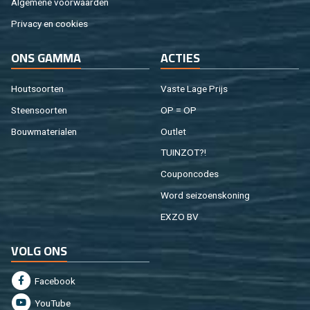
Al­ge­me­ne voor­waar­den
Pri­va­cy en coo­kies
ONS GAMMA
AC­TIES
Hout­soor­ten
Vaste Lage Prijs
Steen­soor­ten
OP = OP
Bouw­ma­te­ri­a­len
Out­let
TUIN­ZOT?!
Cou­pon­co­des
Word sei­zoens­ko­ning
EXZO BV
VOLG ONS
Fa­cebook
You­Tu­be