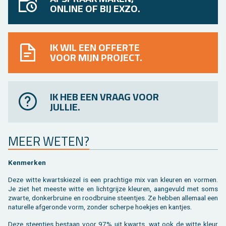
ONLINE OF BIJ EXZO.
IK WIL EEN OFFERTE
VOOR MIJN PROJECT.
IK HEB EEN VRAAG VOOR
JULLIE.
MEER WETEN?
Ken­mer­ken
Deze witte kwarts­kie­zel is een prach­ti­ge mix van kleu­ren en vor­men.
Je ziet het mees­te witte en licht­grij­ze kleu­ren, aan­ge­vuld met soms
zwar­te, don­ker­brui­ne en rood­brui­ne steen­tjes. Ze heb­ben al­le­maal een
na­tu­rel­le af­ge­ron­de vorm, zon­der scher­pe hoek­jes en kant­jes.
Deze steen­tjes be­staan voor 97% uit kwarts, wat ook de witte kleur