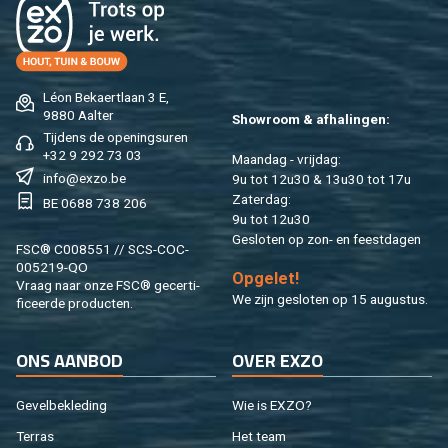
Léon Be­kaert­laan 3 E,
9880 Aal­ter
Show­room & af­ha­lin­gen:
Tij­dens de ope­nings­uren
+32 9 292 73 03
Maan­dag - vrij­dag:
info@​exzo.​be
9u tot 12u30 & 13u30 tot 17u
Za­ter­dag:
BE 0688 738 206
9u tot 12u30
Ge­slo­ten op zon- en feest­da­gen
FSC® C008551 // SCS-COC-
005219-QO
Op­ge­let!
Vraag naar onze FSC® ge­cer­ti­
We zijn ge­slo­ten op 15 au­gus­tus.
fi­ceer­de pro­duc­ten.
ONS AAN­BOD
OVER EXZO
Ge­vel­be­kle­ding
Wie is EXZO?
Ter­ras
Het team