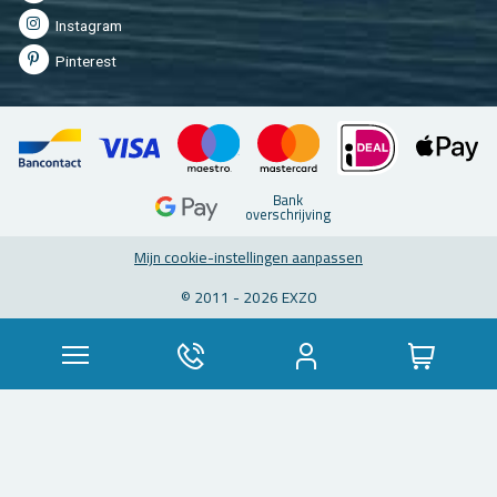
In­st­agram
Pin­te­rest
Bank
over­schrij­ving
Mijn coo­kie-in­stel­lin­gen aan­pas­sen
© 2011 - 2026 EXZO