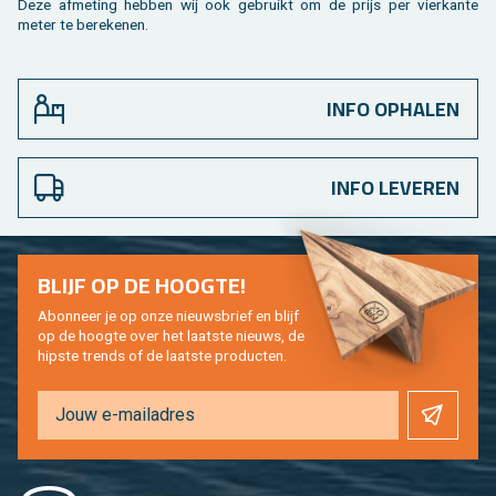
Deze af­me­ting heb­ben wij ook ge­bruikt om de prijs per vier­kan­te
meter te be­re­ke­nen.
INFO OPHALEN
INFO LEVEREN
BLIJF OP DE HOOG­TE!
Abon­neer je op onze nieuws­brief en blijf
op de hoog­te over het laat­ste nieuws, de
hip­s­te trends of de laat­ste pro­duc­ten.