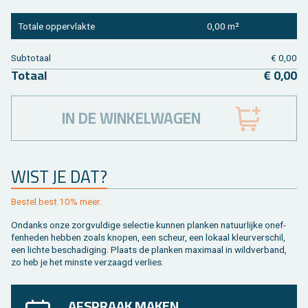
To­ta­le op­per­vlak­te
0,00 m²
Sub­to­taal
€ 0,00
To­taal
€ 0,00
IN DE WINKELWAGEN
WIST JE DAT?
Be­stel best 10% meer.
On­danks onze zorg­vul­di­ge se­lec­tie kun­nen plan­ken na­tuur­lij­ke on­ef­
fen­he­den heb­ben zoals kno­pen, een scheur, een lo­kaal kleur­ver­schil,
een lich­te be­scha­di­ging. Plaats de plan­ken maxi­maal in wild­ver­band,
zo heb je het min­ste ver­zaagd ver­lies.
AFSPRAAK MAKEN,