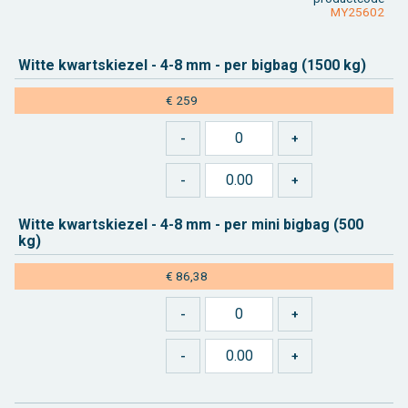
MY25602
Witte kwarts­kie­zel - 4-8 mm - per big­bag (1500 kg)
€ 259
Witte kwarts­kie­zel - 4-8 mm - per mini big­bag (500
kg)
€ 86,38